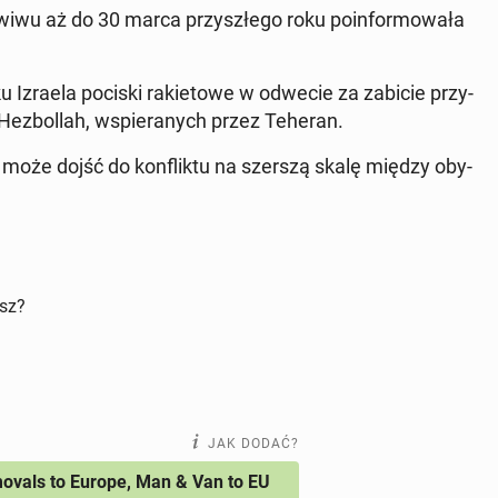
Awiwu aż do 30 marca przy­szłe­go roku po­in­for­mo­wa­ła
ku Izraela pociski ra­kie­to­we w odwecie za zabicie przy­
i He­zbol­lah, wspie­ra­nych przez Teheran.
że może dojść do kon­flik­tu na szerszą skalę między oby­
isz?
JAK DODAĆ?
vals to Europe, Man & Van to EU