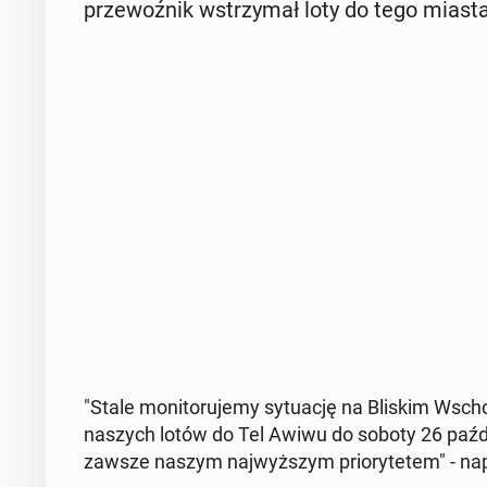
prze­woź­nik wstrzy­mał loty do tego miasta 
"Stale mo­ni­to­ru­je­my sy­tu­ację na Bliskim Wscho­
naszych lotów do Tel Awiwu do soboty 26 paź­dzie
zawsze naszym naj­wyż­szym prio­ry­te­tem" - na­pi