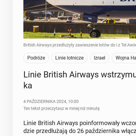
British Airways przedłużyły zawieszenie lotów do i z Tel Awi
Podróże
Linie lotnicze
Izrael
Wojna Ha
Linie British Airways wstrzy­mu­
ka
4 PAŹDZIERNIKA 2024, 10:00
Ten tekst przeczytasz w mniej niż minutę
Linie British Airways po­in­for­mo­wa­ły wcz
dzie prze­dłu­ża­ją do 26 paź­dzier­ni­ka włąc