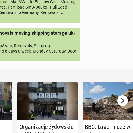
land, Man&Van to EU, Low Cost, Moving,
ce. Part load 5m3/300kg - Full Load
emovals to Germany, Removals to
ovals moving shipping storage uk-
&Van, Removals, Shipping,
ng 6 days a week, Monday-Saturday, Door
l
Or­ga­ni­za­cje ży­dow­skie
BBC: Izrael może w