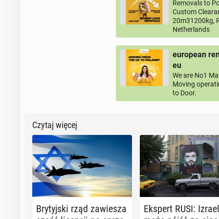
Removals to Po
Custom Clearan
20m31200kg, R
Netherlands
european rem
eu
We are No1 Man
Moving operati
to Door.
Czytaj więcej
Bry­tyj­ski rząd za­wie­sza
Ekspert RUSI: Izrae