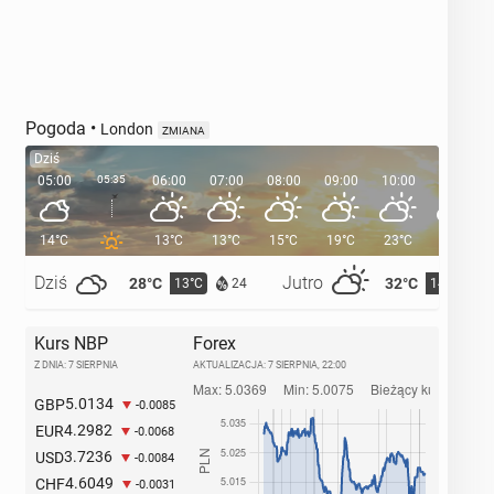
Pogoda
•
London
ZMIANA
Dziś
05:00
05:35
06:00
07:00
08:00
09:00
10:00
11:00
14°C
13°C
13°C
15°C
19°C
23°C
25°C
Dziś
Jutro
28°C
32°C
13°C
14°C
24
Kurs NBP
Forex
Z DNIA: 7 SIERPNIA
AKTUALIZACJA:
7 SIERPNIA, 22:00
5.0134
GBP
-0.0085
4.2982
EUR
-0.0068
3.7236
USD
-0.0084
4.6049
CHF
-0.0031