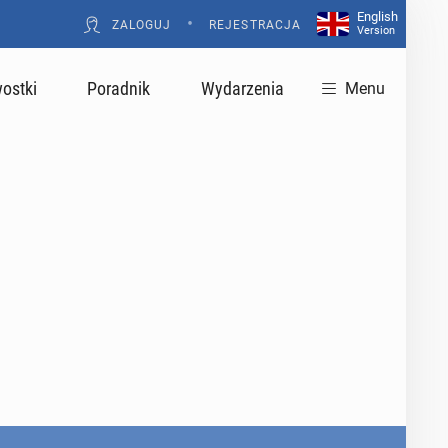
English
•
ZALOGUJ
REJESTRACJA
Version
ostki
Poradnik
Wydarzenia
Menu