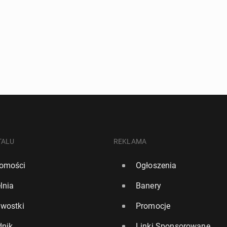
TALU
REKLAMA
omości
Ogłoszenia
lnia
Banery
awostki
Promocje
dnik
Linki Sponsorowane