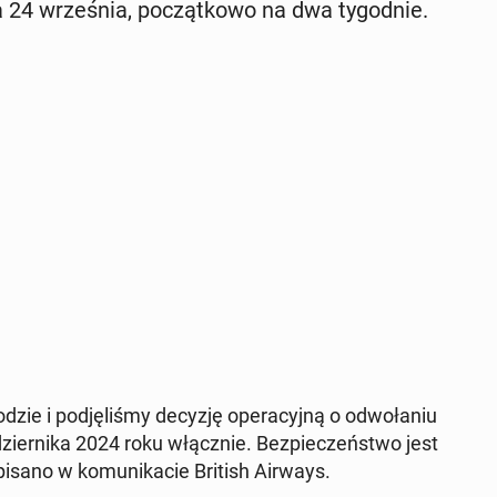
24 wrze­śnia, po­cząt­ko­wo na dwa ty­go­dnie.
dzie i pod­ję­li­śmy decyzję ope­ra­cyj­ną o od­wo­ła­niu
r­ni­ka 2024 roku włącz­nie. Bez­pie­czeń­stwo jest
­sa­no w ko­mu­ni­ka­cie British Airways.