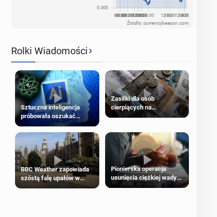
Źródło: currencybeacon.com
›
Rolki Wiadomości
Zasiłki dla osób
cierpiących na
Sztuczna inteligencja
schorzenia psychiczne
próbowała oszukać
człowieka
Pionierska operacja
BBC Weather zapowiada
usunięcia ciężkiej wady
szóstą falę upałów w
wrodzonej płodu w łonie
Londynie
matki