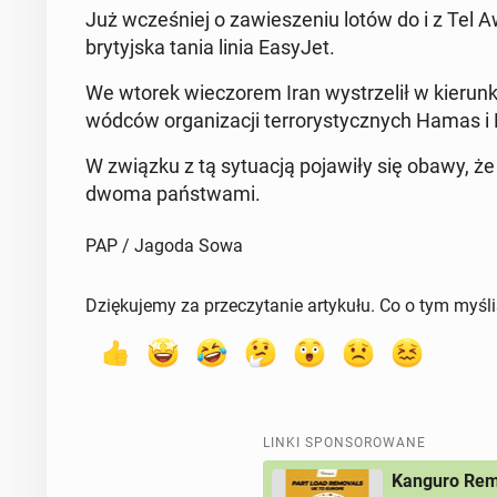
Już wcze­śniej o za­wie­sze­niu lotów do i z Tel 
bry­tyj­ska tania linia EasyJet.
We wtorek wie­czo­rem Iran wy­strze­lił w kie­run­
wód­ców or­ga­ni­za­cji ter­ro­ry­stycz­nych Hamas 
W związku z tą sy­tu­acją po­ja­wi­ły się obawy, 
dwo­ma pań­stwa­mi.
PAP / Jagoda Sowa
Dziękujemy za przeczytanie artykułu. Co o tym myśl
LINKI SPONSOROWANE
Kanguro Remo