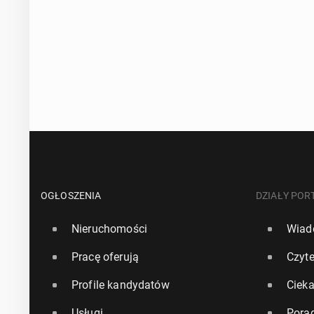
OGŁOSZENIA
DZIAŁY POR
Nieruchomości
Wiad
Pracę oferują
Czyte
Profile kandydatów
Ciek
Usługi
Pora