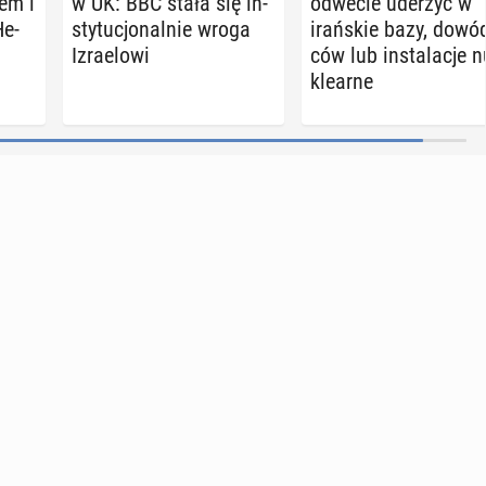
em i
w UK: BBC stała się in­
odwecie uderzyć w
He­
sty­tu­cjo­nal­nie wroga
irań­skie bazy, do­wó
Izra­elo­wi
ców lub in­sta­la­cje n
kle­ar­ne