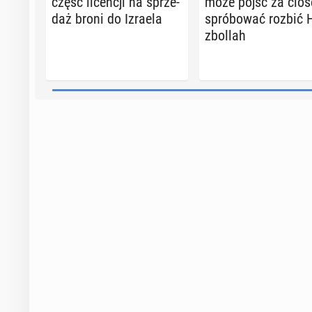
część li­cen­cji na sprze­
może pójść za cios
daż broni do Izraela
spró­bo­wać rozbić 
zbol­lah