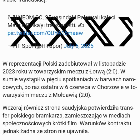
ð¸ð¦ NEOM SC, 25 yaşın­da­ki Po­lo­ny­alı kaleci
Marcin Buł­ka­'yı trans­fer etti. ✍️
pic.twitter.com/OUYA16maew
— HT Spor (@HTSpor)
July 5, 2025
W re­pre­zen­ta­cji Polski za­de­biu­to­wał w li­sto­pa­dzie
2023 roku w to­wa­rzy­skim meczu z Łotwą (2:0). W
sumie wy­stą­pił w pięciu spo­tka­niach w barwach na­ro­
do­wych, po raz ostatni w 6 czerwca w Cho­rzo­wie w to­
wa­rzy­skim meczu z Moł­da­wią (2:0).
Wczoraj również strona sau­dyj­ska po­twier­dzi­ła trans­
fer pol­skie­go bram­ka­rza, za­miesz­cza­jąc w mediach
spo­łecz­no­ścio­wych krótki film. Wa­run­ków kon­trak­tu
jednak żadna ze stron nie ujaw­ni­ła.