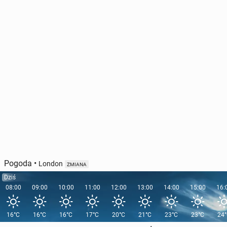
Pogoda
•
London
ZMIANA
Dziś
08:00
09:00
10:00
11:00
12:00
13:00
14:00
15:00
16:
16°C
16°C
16°C
17°C
20°C
21°C
23°C
23°C
24