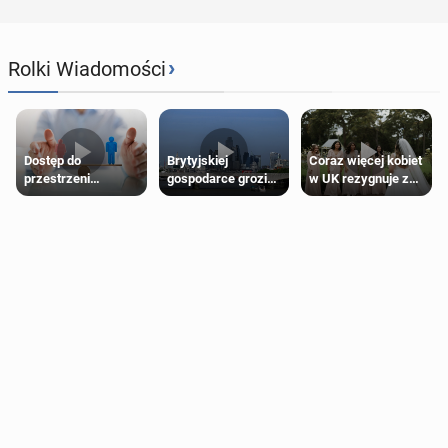
›
Rolki Wiadomości
Dostęp do
Brytyjskiej
Coraz więcej kobiet
przestrzeni
gospodarce grozi
w UK rezygnuje z
przeznaczonych
recesja, jeśli
roli druhny na
dla jednej płci ma
kryzys na Bliskim
ślubie
opierać się
Wschodzie się
wyłącznie na płci
przedłuży
biologicznej