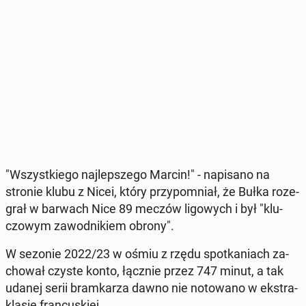
"Wszyst­kie­go naj­lep­sze­go Marcin!" - na­pi­sa­no na
stronie klubu z Nicei, który przy­po­mniał, że Bułka ro­ze­
grał w barwach Nice 89 meczów li­go­wych i był "klu­
czo­wym za­wod­ni­kiem obrony".
W sezonie 2022/23 w ośmiu z rzędu spo­tka­niach za­
cho­wał czyste konto, łącznie przez 747 minut, a tak
udanej serii bram­ka­rza dawno nie no­to­wa­no w eks­tra­
kla­sie fran­cu­skiej.