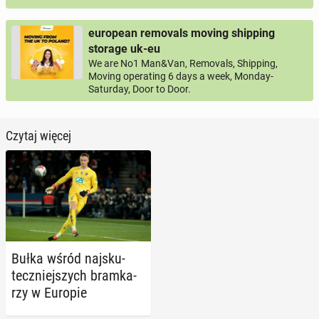
european removals moving shipping
storage uk-eu
We are No1 Man&Van, Removals, Shipping,
Moving operating 6 days a week, Monday-
Saturday, Door to Door.
Czytaj więcej
Bułka wśród naj­sku­
tecz­niej­szych bram­ka­
rzy w Europie