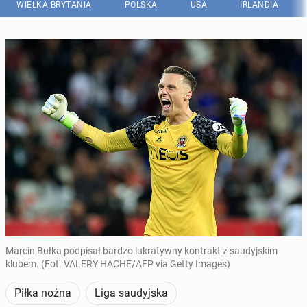
WIELKA BRYTANIA
POLSKA
USA
IRLANDIA
Marcin Bułka podpisał bardzo lukratywny kontrakt z saudyjskim
klubem. (Fot. VALERY HACHE/AFP via Getty Images)
Piłka nożna
Liga saudyjska