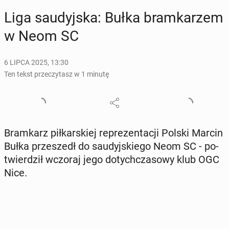
Liga sau­dyj­ska: Bułka bram­ka­rzem
w Neom SC
6 LIPCA 2025, 13:30
Ten tekst przeczytasz w 1 minutę
Bram­karz pił­kar­skiej re­pre­zen­ta­cji Polski Marcin
Bułka prze­szedł do sau­dyj­skie­go Neom SC - po­
twier­dził wczoraj jego do­tych­cza­so­wy klub OGC
Nice.