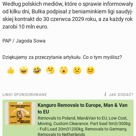
Według pol­skich mediów, które o sprawie in­for­mo­wa­ły
od kilku dni, Bułka pod­pi­sał z be­nia­min­kiem ligi sau­dyj­
skiej kon­trakt do 30 czerwca 2029 roku, a za każdy rok
zarobi 10 mln euro.
PAP / Jagoda Sowa
Dziękujemy za przeczytanie artykułu. Co o tym myślisz?
LINKI SPONSOROWANE
JAK DODAĆ?
Kanguro Removals to Europe, Man & Van
to EU
Removals to Poland, Man&Van to EU, Low Cost,
Moving, Custom Clearance. Part load 5m3/300kg
- Full Load 20m31200kg, Removals to Germany,
Removals to Netherlands