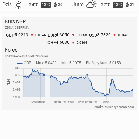
Dziś
Jutro
24°C
27°C
13°C
13°C
30
31
Kurs NBP
Z DNIA: 6 SIERPNIA
5.0219
4.3050
3.7320
GBP
EUR
USD
-0.0144
-0.0068
-0.0148
4.6080
CHF
-0.0164
Forex
AKTUALIZACJA:
6 SIERPNIA, 07:20
Źródło: currencybeacon.com