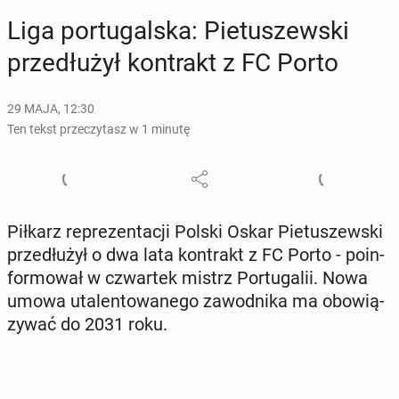
Liga por­tu­gal­ska: Pie­tu­szew­ski
prze­dłu­żył kon­trakt z FC Porto
29 MAJA, 12:30
Ten tekst przeczytasz w 1 minutę
Piłkarz re­pre­zen­ta­cji Polski Oskar Pie­tu­szew­ski
prze­dłu­żył o dwa lata kon­trakt z FC Porto - po­in­
for­mo­wał w czwar­tek mistrz Por­tu­ga­lii. Nowa
umowa uta­len­to­wa­ne­go za­wod­ni­ka ma obo­wią­
zy­wać do 2031 roku.