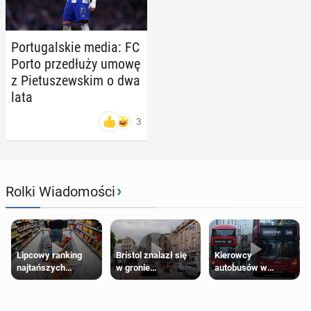
Por­tu­gal­skie media: FC
Porto prze­dłu­ży umowę
z Pie­tu­szew­skim o dwa
lata
3
›
Rolki Wiadomości
Lipcowy ranking
Bristol znalazł się
Kierowcy
najtańszych
w gronie
autobusów w
supermarketów
najlepszych
Londynie
kierunków podróży
zapowiadają strajki
na świecie