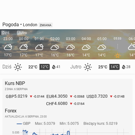
Pogoda
•
London
ZMIANA
Dziś
Jutro
23:00
00:00
01:00
02:00
03:00
04:00
05:00
05:33
06:
17°C
17°C
17°C
16°C
16°C
14°C
14°C
14
Dziś
Jutro
22°C
25°C
12°C
14°C
41
28
Kurs NBP
Z DNIA: 6 SIERPNIA
5.0219
4.3050
3.7320
GBP
EUR
USD
-0.0144
-0.0068
-0.0148
4.6080
CHF
-0.0164
Forex
AKTUALIZACJA:
6 SIERPNIA, 23:00