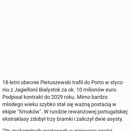
18-letni obecnie Pie­tu­szew­ski trafił do Porto w stycz­
niu z Ja­giel­lo­nii Bia­ły­stok za ok. 10 mi­lio­nów euro.
Pod­pi­sał kon­trakt do 2029 roku. Mimo bardzo
młodego wieku szybko stał się ważną po­sta­cią w
ekipie "Smoków". W rundzie re­wan­żo­wej por­tu­gal­skiej
eks­tra­kla­sy zdobył trzy bramki i za­li­czył dwie asysty.
"Po zna­ko­mi­tych wy­stę­pach w pierw­szej części