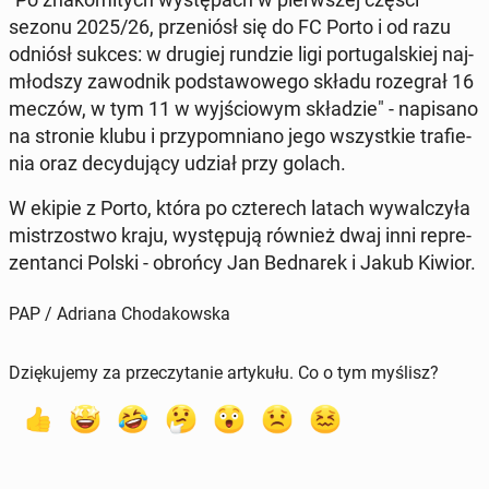
sezonu 2025/26, prze­niósł się do FC Porto i od razu
odniósł sukces: w drugiej rundzie ligi por­tu­gal­skiej naj­
młod­szy za­wod­nik pod­sta­wo­we­go składu ro­ze­grał 16
meczów, w tym 11 w wyj­ścio­wym skła­dzie" - na­pi­sa­no
na stronie klubu i przy­po­mnia­no jego wszyst­kie tra­fie­
nia oraz de­cy­du­ją­cy udział przy golach.
W ekipie z Porto, która po czte­rech latach wy­wal­czy­ła
mi­strzo­stwo kraju, wy­stę­pu­ją również dwaj inni re­pre­
zen­tan­ci Polski - obrońcy Jan Bed­na­rek i Jakub Kiwior.
PAP / Adriana Chodakowska
Dziękujemy za przeczytanie artykułu. Co o tym myślisz?