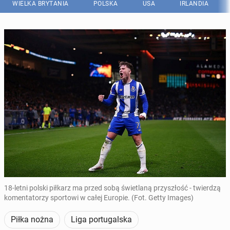
WIELKA BRYTANIA
POLSKA
USA
IRLANDIA
18-letni polski piłkarz ma przed sobą świetlaną przyszłość - twierdzą
komentatorzy sportowi w całej Europie. (Fot. Getty Images)
Piłka nożna
Liga portugalska