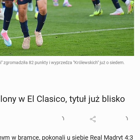
i" zgromadziła 82 punkty i wyprzedza "Królewskich" już o siedem.
lo­ny w El Clasico, tytuł już blisko
­snym w bramce, po­ko­na­li u siebie Real Madryt 4:3