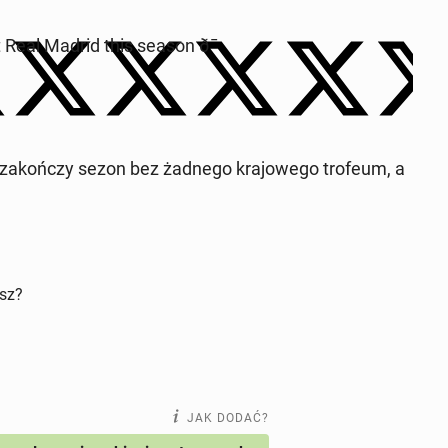
 Real Madrid this season ð¯
 za­koń­czy sezon bez żadnego kra­jo­we­go trofeum, a
isz?
JAK DODAĆ?