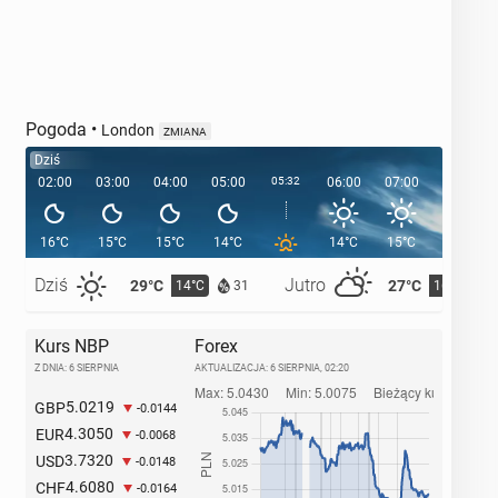
Pogoda
•
London
ZMIANA
Dziś
02:00
03:00
04:00
05:00
05:32
06:00
07:00
08:00
16°C
15°C
15°C
14°C
14°C
15°C
17°C
Dziś
Jutro
29°C
27°C
14°C
16°C
31
Kurs NBP
Forex
Z DNIA: 6 SIERPNIA
AKTUALIZACJA:
6 SIERPNIA, 02:20
5.0219
GBP
-0.0144
4.3050
EUR
-0.0068
3.7320
USD
-0.0148
4.6080
CHF
-0.0164