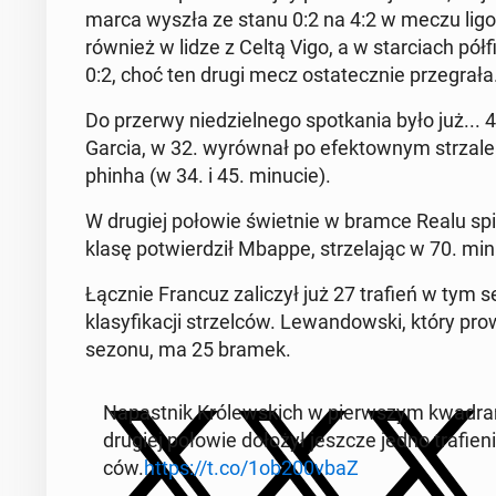
marca wyszła ze stanu 0:2 na 4:2 w meczu ligowy
również w lidze z Celtą Vigo, a w star­ciach pół­fi
0:2, choć ten drugi mecz osta­tecz­nie prze­gra­ła
Do przerwy nie­dziel­ne­go spo­tka­nia było już... 4
Garcia, w 32. wy­rów­nał po efek­tow­nym strzal
phin­ha (w 34. i 45. minucie).
W drugiej połowie świet­nie w bramce Realu spi­sy
klasę po­twier­dził Mbappe, strze­la­jąc w 70. mi
Łącznie Francuz za­li­czył już 27 trafień w tym s
kla­sy­fi­ka­cji strzel­ców. Le­wan­dow­ski, który pr
sezonu, ma 25 bramek.
Na­past­nik Kró­lew­skich w pierw­szym kwa­dran­s
drugiej połowie dołożył jeszcze jedno tra­fie­nie 
ców.
https://t.co/1ob200vbaZ