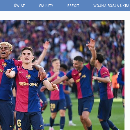
ŚWIAT
WALUTY
BREXIT
WOJNA ROSJA-UKRA