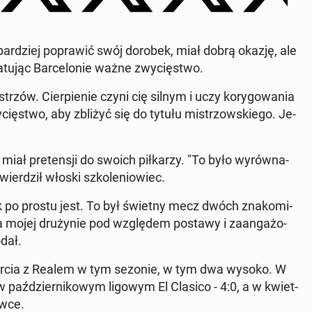
r­dziej po­pra­wić swój dorobek, miał dobrą okazję, ale
ując Bar­ce­lo­nie ważne zwy­cię­stwo.
trzów. Cier­pie­nie czyni cię silnym i uczy ko­ry­go­wa­nia
ę­stwo, aby zbliżyć się do tytułu mi­strzow­skie­go. Je­
miał pre­ten­sji do swoich pił­ka­rzy. "To było wy­rów­na­
wier­dził włoski szko­le­nio­wiec.
 tak po prostu jest. To był świetny mecz dwóch zna­ko­mi­
a mojej dru­ży­nie pod wzglę­dem postawy i za­an­ga­żo­
odał.
 starcia z Realem w tym sezonie, w tym dwa wysoko. W
2, w paź­dzier­ni­ko­wym ligowym El Clasico - 4:0, a w kwiet­
w­ce.