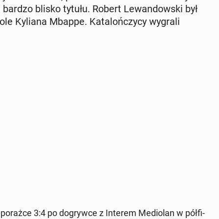
są bardzo blisko tytułu. Robert Le­wan­dow­ski był
le Kyliana Mbappe. Ka­ta­loń­czy­cy wygrali
po porażce 3:4 po do­gryw­ce z Interem Me­dio­lan w pół­fi­