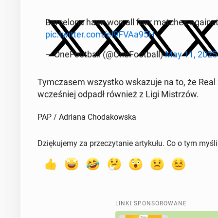
Bar­ce­lo­na have won all four matches against
pic.twitter.com/el9FVAa95H
— One­Fo­ot­ball (@One­Fo­ot­ball)
May 11, 2025
Tym­cza­sem wszyst­ko wska­zu­je na to, że Real
wcze­śniej odpadł również z Ligi Mi­strzów.
PAP / Adriana Chodakowska
Dziękujemy za przeczytanie artykułu. Co o tym myśl
LINKI SPONSOROWANE