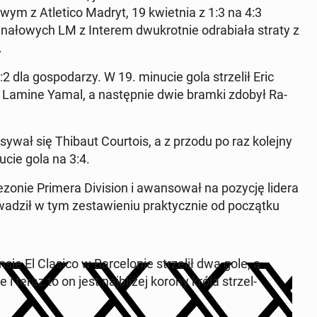
m z Atle­ti­co Madryt, 19 kwiet­nia z 1:3 na 4:3
­na­ło­wych LM z Interem dwu­krot­nie od­ra­bia­ła straty z
.
:2 dla go­spo­da­rzy. W 19. minucie gola strze­lił Eric
e Lamine Yamal, a na­stęp­nie dwie bramki zdobył Ra­
­wał się Thibaut Co­ur­to­is, a z przodu po raz kolejny
nucie gola na 3:4.
ezonie Primera Di­vi­sion i awan­so­wał na pozycję lidera
o­wa­dził w tym ze­sta­wie­niu prak­tycz­nie od po­cząt­ku
ie El Clasico w Bar­ce­lo­nie strze­lił dwa gole, a
i teraz to on jest naj­bli­żej korony króla strzel­