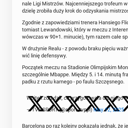
na­le Ligi Mi­strzów. Naj­cen­niej­sze­go trofeum 
dzie­lę zrobiła duży krok do od­zy­ska­nia mi­strzo
Zgodnie z za­po­wie­dzia­mi trenera Han­sie­go Fli
to­miast Le­wan­dow­ski, który w meczu z Interem
wówczas w 90+1. minucie), tym razem całe spo­t
W dru­ży­nie Realu - z powodu braku pięciu ważnyc
wić linię de­fen­sy­wy.
Po­czą­tek meczu na Sta­dio­nie Olim­pij­skim Mon­tju
szcze­gól­nie Mbappe. Między 5. i 14. minutą fran
pad­ku z rzutu karnego - po faulu Szczę­sne­go.
Wojtek zdra­dził, co przy­go­to­wa­ła dla niego B
— TVP SPORT (@sport_tvppl)
May 12, 2025
Bar­ce­lo­na po raz kolejny po­ka­za­ła jednak, że jes