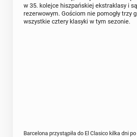
w 35. kolejce hisz­pań­skiej eks­tra­kla­sy i 
re­zer­wo­wym. Gościom nie pomogły trzy go
wszyst­kie cztery klasyki w tym sezonie.
Bar­ce­lo­na przy­stą­pi­ła do El Clasico kilka dni 