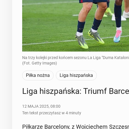
Na trzy kolejki przed końcem sezonu La Liga "Duma Kataloni
(Fot. Getty Images)
Piłka nożna
Liga hiszpańska
Liga hisz­pań­ska: Triumf Bar­ce­
12 MAJA 2025, 08:00
Ten tekst przeczytasz w 4 minuty
Pił­ka­rze Bar­ce­lo­ny, z Woj­cie­chem Szczę