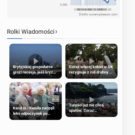
Źródło: currencybeacon.com
›
Rolki Wiadomości
Brytyjskiej gospodarce
Coraz więcej kobiet w UK
grozi recesja, jeśli kryzys
rezygnuje z roli druhny na
na Bliskim Wschodzie się
ślubie
przedłuży
Turyści już nie chcą
Karol III i Kamila zaczęli
upałów. Coraz
letni odpoczynek po
popularniejsze
Igrzyskach Wspólnoty w
„coolcation”
Glasgow