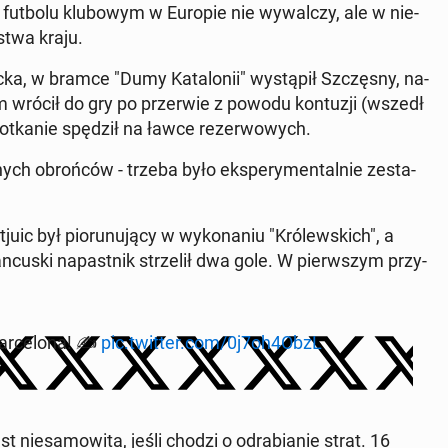
w futbolu klu­bo­wym w Europie nie wy­wal­czy, ale w nie­
­stwa kraju.
cka, w bramce "Dumy Ka­ta­lo­nii" wy­stą­pił Szczę­sny, na­
 wrócił do gry po prze­rwie z powodu kon­tu­zji (wszedł
ka­nie spędził na ławce re­zer­wo­wych.
h obroń­ców - trzeba było eks­pe­ry­men­tal­nie ze­sta­
­ic był pio­ru­nu­ją­cy w wy­ko­na­niu "Kró­lew­skich", a
­cu­ski na­past­nik strze­lił dwa gole. W pierw­szym przy­
ar­ce­lo­na! ✍️
pic.twitter.com/0j7oh4ObzL
t nie­sa­mo­wi­ta, jeśli chodzi o od­ra­bia­nie strat. 16