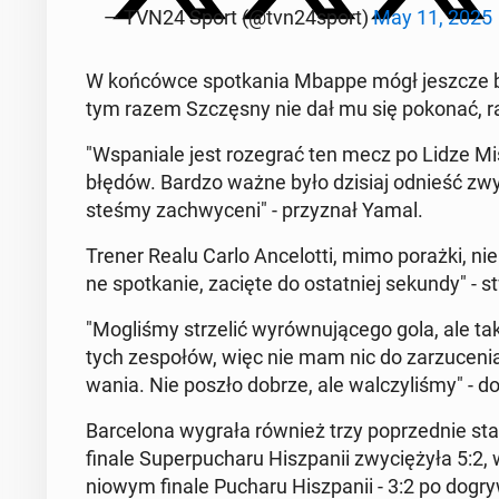
— TVN24 Sport (@tvn24sport)
May 11, 2025
W koń­ców­ce spo­tka­nia Mbappe mógł jeszcze ba
tym razem Szczę­sny nie dał mu się pokonać, rat
"Wspa­nia­le jest ro­ze­grać ten mecz po Lidze Mi­s
błędów. Bardzo ważne było dzisiaj odnieść zwy­ci
ste­śmy za­chwy­ce­ni" - przy­znał Yamal.
Trener Realu Carlo An­ce­lot­ti, mimo porażki, nie 
ne spo­tka­nie, zacięte do ostat­niej sekundy" - st
"Mo­gli­śmy strze­lić wy­rów­nu­ją­ce­go gola, ale
tych ze­spo­łów, więc nie mam nic do za­rzu­ce­ni
wa­nia. Nie poszło dobrze, ale wal­czy­li­śmy" - d
Bar­ce­lo­na wygrała również trzy po­przed­nie
finale Su­per­pu­cha­ru Hisz­pa­nii zwy­cię­ży­ła 5:
nio­wym finale Pucharu Hisz­pa­nii - 3:2 po do­gry