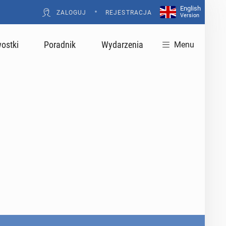
English
•
ZALOGUJ
REJESTRACJA
Version
ostki
Poradnik
Wydarzenia
Menu