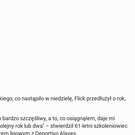
­go, co na­stą­pi­ło w nie­dzie­lę, Flick prze­dłu­żył o rok,
m bardzo szczę­śli­wy, a to, co osią­gną­łem, daje mi
ejny rok lub dwa" – stwier­dził 61-letni szko­le­nio­wiec
zem ligowym z De­por­ti­vo Alaves.