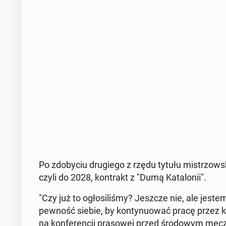
Po zdo­by­ciu dru­gie­go z rzędu tytułu mi­strzow­skie
czyli do 2028, kon­trakt z "Dumą Ka­ta­lo­nii".
"Czy już to ogło­si­li­śmy? Jeszcze nie, ale jeste
pewność siebie, by kon­ty­nu­ować pracę przez kol
na kon­fe­ren­cji pra­so­wej przed śro­do­wym mec