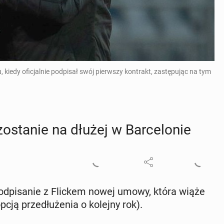
, kiedy oficjalnie podpisał swój pierwszy kontrakt, zastępując na tym
o­sta­nie na dłużej w Bar­ce­lo­nie
aj pod­pi­sa­nie z Flickem nowej umowy, która wiąże
ą prze­dłu­że­nia o kolejny rok).