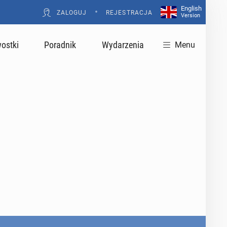
English
•
ZALOGUJ
REJESTRACJA
Version
ostki
Poradnik
Wydarzenia
Menu