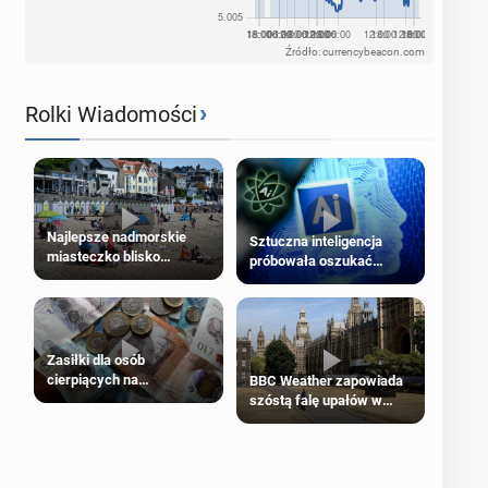
Źródło: currencybeacon.com
›
Rolki Wiadomości
Najlepsze nadmorskie
Sztuczna inteligencja
miasteczko blisko
próbowała oszukać
Londynu
człowieka
Zasiłki dla osób
cierpiących na
BBC Weather zapowiada
schorzenia psychiczne
szóstą falę upałów w
Londynie