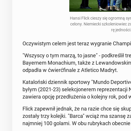
Hansi Flick cieszy się ogromną sym­p
ce­lo­ny
. Nie­miec­ki szko­le­nio­wiec
rę jed­no­śc
Oczy­wi­stym celem jest teraz wy­gra­nie Cham­
"Wszyscy o tym marzą, to jasne" - pod­kre­ślił tr
Bay­er­nem Mo­na­chium, także z Le­wan­dow­skim w
odpadła w ćwierć­fi­na­le z Atle­ti­co Madryt.
Ka­ta­loń­ski dzien­nik spor­to­wy "Mundo De­por­
byłym (2021-23) se­lek­cjo­ne­rem re­pre­zen­ta­c
zawiera opcję prze­dłu­że­nia o kolejny rok, pod wa
Flick za­pew­nił jednak, że na razie chce się skup
zostały trzy kolejki. "Barca" wciąż ma szansę za
naj­mniej 100 golami. W obu ru­bry­kach obecnie 