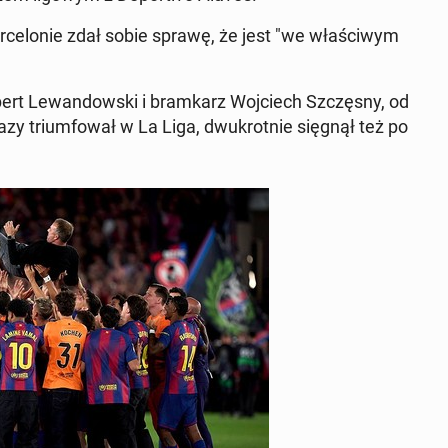
ce­lo­nie zdał sobie sprawę, że jest "we wła­ści­wym
 Robert Le­wan­dow­ski i bram­karz Woj­ciech Szczę­sny, od
zy trium­fo­wał w La Liga, dwu­krot­nie sięgnął też po