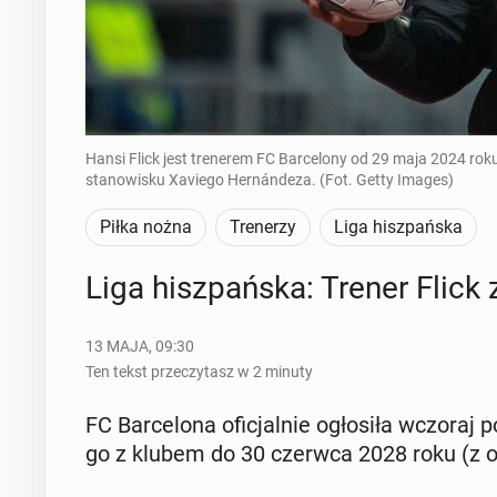
Hansi Flick jest trenerem FC Barcelony od 29 maja 2024 roku
stanowisku Xaviego Hernándeza. (Fot. Getty Images)
Piłka nożna
Trenerzy
Liga hiszpańska
Liga hisz­pań­ska: Trener Flick z
13 MAJA, 09:30
Ten tekst przeczytasz w 2 minuty
FC Bar­ce­lo­na ofi­cjal­nie ogło­si­ła wczor
go z klubem do 30 czerwca 2028 roku (z opcj