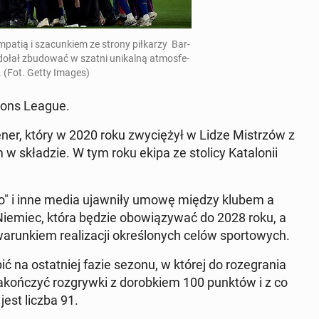
a­tią i sza­cun­kiem ze strony pił­ka­rzy Bar­
 zdołał zbu­do­wać w szatni uni­kal­ną at­mos­fe­
i. (Fot. Getty Images)
pions League.
ener, który w 2020 roku zwy­cię­żył w Lidze Mi­strzów z
 skła­dzie. W tym roku ekipa ze stolicy Ka­ta­lo­nii
ti­vo" i inne media ujaw­ni­ły umowę między klubem a
ji Niemiec, która będzie obo­wią­zy­wać do 2028 roku, a
­run­kiem re­ali­za­cji okre­ślo­nych celów spor­to­wych.
ić na ostat­niej fazie sezonu, w której do ro­ze­gra­nia
­koń­czyć roz­gryw­ki z do­rob­kiem 100 punktów i z co
jest liczba 91.