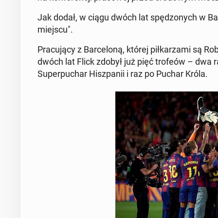
Jak dodał, w ciągu dwóch lat spę­dzo­nych w Bar­
miejscu".
Pra­cu­ją­cy z Bar­ce­lo­ną, której pił­ka­rza­mi są
dwóch lat Flick zdobył już pięć trofeów – dwa ra
Su­per­pu­char Hisz­pa­nii i raz po Puchar Króla.