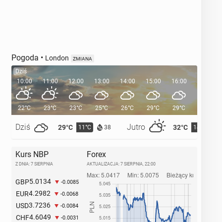
Pogoda
•
London
ZMIANA
Dziś
10:00
11:00
12:00
13:00
14:00
15:00
16:00
17:00
22°C
23°C
23°C
25°C
26°C
29°C
29°C
28°C
Dziś
Jutro
29°C
32°C
11°C
14°C
38
Kurs NBP
Forex
Z DNIA: 7 SIERPNIA
AKTUALIZACJA:
7 SIERPNIA, 22:00
5.0134
GBP
-0.0085
4.2982
EUR
-0.0068
3.7236
USD
-0.0084
4.6049
CHF
-0.0031