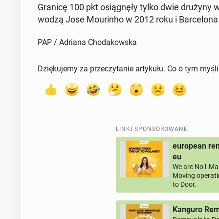
Granicę 100 pkt osią­gnę­ły tylko dwie drużyny w hi
wodzą Jose Mo­urin­ho w 2012 roku i Bar­ce­lo­na p
PAP / Adriana Chodakowska
Dziękujemy za przeczytanie artykułu. Co o tym myśl
LINKI SPONSOROWANE
european rem
eu
We are No1 Man
Moving operati
to Door.
Kanguro Remo