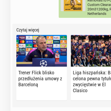
Removals to Po
Custom Clearan
20m31200kg, R
Netherlands
Czytaj więcej
Trener Flick blisko
Liga hisz­pań­ska: B
prze­dłu­że­nia umowy z
ce­lo­na pewna tytu
Bar­ce­lo­ną
zwy­cię­stwie w El
Clasico