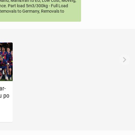
land, Man&Van to EU, Low Cost, Moving,
ce. Part load 5m3/300kg - Full Load
emovals to Germany, Removals to
ar­
łu po