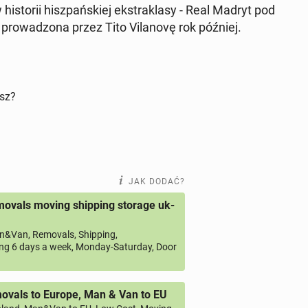
­sto­rii hisz­pań­skiej eks­tra­kla­sy - Real Madryt pod
ro­wa­dzo­na przez Tito Vi­la­no­vę rok później.
isz?
JAK DODAĆ?
ovals moving shipping storage uk-
&Van, Removals, Shipping,
ng 6 days a week, Monday-Saturday, Door
vals to Europe, Man & Van to EU