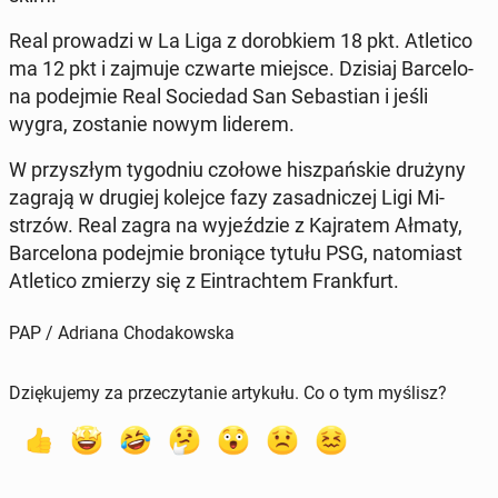
Real pro­wa­dzi w La Liga z do­rob­kiem 18 pkt. Atle­ti­co
ma 12 pkt i zajmuje czwarte miejsce. Dzisiaj Bar­ce­lo­
na po­dej­mie Real So­cie­dad San Se­ba­stian i jeśli
wygra, zo­sta­nie nowym liderem.
W przy­szłym ty­go­dniu czołowe hisz­pań­skie drużyny
zagrają w drugiej kolejce fazy za­sad­ni­czej Ligi Mi­
strzów. Real zagra na wy­jeź­dzie z Kaj­ra­tem Ałmaty,
Bar­ce­lo­na po­dej­mie bro­nią­ce tytułu PSG, na­to­miast
Atle­ti­co zmierzy się z Ein­trach­tem Frank­furt.
PAP / Adriana Chodakowska
Dziękujemy za przeczytanie artykułu. Co o tym myślisz?