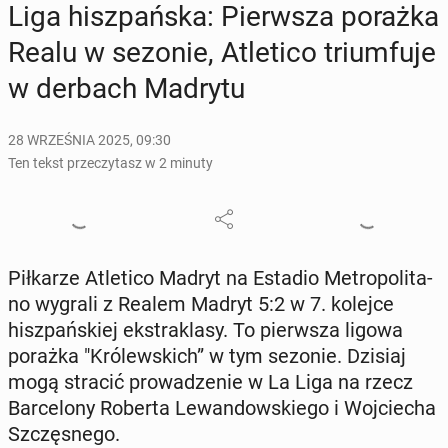
Liga hisz­pań­ska: Pierw­sza porażka
Realu w sezonie, Atle­ti­co trium­fu­je
w derbach Madrytu
28 WRZEŚNIA 2025, 09:30
Ten tekst przeczytasz w 2 minuty
Pił­ka­rze Atle­ti­co Madryt na Estadio Me­tro­po­li­ta­
no wygrali z Realem Madryt 5:2 w 7. kolejce
hisz­pań­skiej eks­tra­kla­sy. To pierw­sza ligowa
porażka "Kró­lew­skich” w tym sezonie. Dzisiaj
mogą stracić pro­wa­dze­nie w La Liga na rzecz
Bar­ce­lo­ny Roberta Le­wan­dow­skie­go i Woj­cie­cha
Szczę­sne­go.