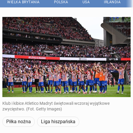
WIELKA BRYTANIA
POLSKA
USA
IRLANDIA
Klub i kibice Atletico Madryt świętowali wczoraj wyjątkowe
zwycięstwo. (Fot. Getty Images)
Piłka nożna
Liga hiszpańska