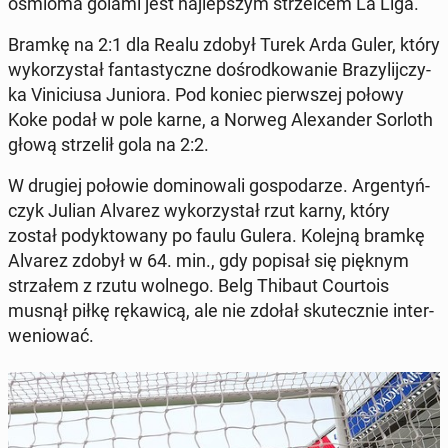
ośmioma golami jest naj­lep­szym strzel­cem La Liga.
Bramkę na 2:1 dla Realu zdobył Turek Arda Guler, który
wy­ko­rzy­stał fan­ta­stycz­ne do­środ­ko­wa­nie Bra­zy­lij­czy­
ka Vi­ni­ciu­sa Juniora. Pod koniec pierw­szej połowy
Koke podał w pole karne, a Norweg Ale­xan­der Sorloth
głową strze­lił gola na 2:2.
W drugiej połowie do­mi­no­wa­li go­spo­da­rze. Ar­gen­tyń­
czyk Julian Alvarez wy­ko­rzy­stał rzut karny, który
został po­dyk­to­wa­ny po faulu Gulera. Kolejną bramkę
Alvarez zdobył w 64. min., gdy popisał się pięknym
strza­łem z rzutu wolnego. Belg Thibaut Co­ur­to­is
musnął piłkę rę­ka­wi­cą, ale nie zdołał sku­tecz­nie in­ter­
we­nio­wać.