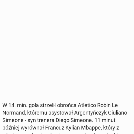
W 14. min. gola strze­lił obrońca Atle­ti­co Robin Le
Normand, któremu asy­sto­wał Ar­gen­tyń­czyk Giu­lia­no
Simeone - syn trenera Diego Simeone. 11 minut
później wy­rów­nał Francuz Kylian Mbappe, który z