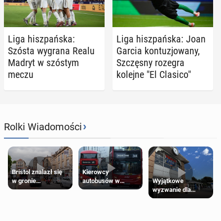
Liga hisz­pań­ska:
Liga hisz­pań­ska: Joan
Szósta wygrana Realu
Garcia kon­tu­zjo­wa­ny,
Madryt w szóstym
Szczę­sny rozegra
meczu
kolejne "El Clasico"
›
Rolki Wiadomości
Bristol znalazł się
Kierowcy
Wyjątkowe
w gronie
autobusów w
wyzwanie dla
najlepszych
Londynie
posiadaczy kart
kierunków podróży
zapowiadają strajki
Tesco Clubcard!
na świecie