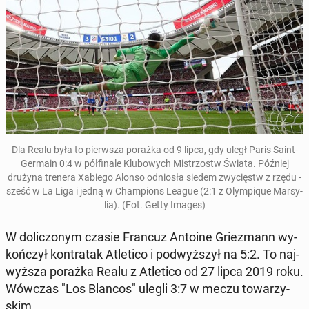
Dla Realu była to pierw­sza porażka od 9 lipca, gdy uległ Paris Saint-
Germain 0:4 w pół­fi­na­le Klu­bo­wych Mi­strzostw Świata. Później
drużyna trenera Xabiego Alonso od­nio­sła siedem zwy­cięstw z rzędu -
sześć w La Liga i jedną w Cham­pions League (2:1 z Olym­pi­que Mar­sy­
lia). (Fot. Getty Images)
W do­li­czo­nym czasie Francuz Antoine Grie­zmann wy­
koń­czył kontr­atak Atle­ti­co i pod­wyż­szył na 5:2. To naj­
wyż­sza porażka Realu z Atle­ti­co od 27 lipca 2019 roku.
Wówczas "Los Blancos" ulegli 3:7 w meczu to­wa­rzy­
skim.