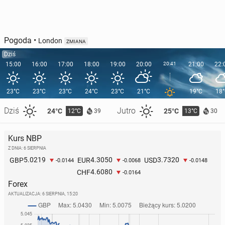
Pogoda
•
London
ZMIANA
Dziś
15:00
16:00
17:00
18:00
19:00
20:00
20:41
21:00
22:
23°C
23°C
23°C
24°C
23°C
21°C
19°C
18
Dziś
Jutro
24°C
25°C
12°C
13°C
39
30
Kurs NBP
Z DNIA: 6 SIERPNIA
5.0219
4.3050
3.7320
GBP
EUR
USD
-0.0144
-0.0068
-0.0148
4.6080
CHF
-0.0164
Forex
AKTUALIZACJA:
6 SIERPNIA, 15:20