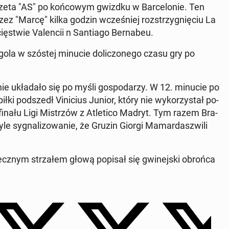
gazeta "AS" po koń­co­wym gwizdku w Bar­ce­lo­nie. Ten
rzez "Marcę" kilka godzin wcze­śniej roz­strzy­gnię­ciu La
­stwie Va­len­cii n San­tia­go Ber­na­beu.
go gola w szóstej minucie do­li­czo­ne­go czasu gry po
nie ukła­da­ło się po myśli go­spo­da­rzy. W 12. minucie po
łki pod­szedł Vi­ni­cius Junior, który nie wy­ko­rzy­stał po­
inału Ligi Mi­strzów z Atle­ti­co Madryt. Tym razem Bra­
tyle sy­gna­li­zo­wa­nie, że Gruzin Giorgi Ma­mar­dasz­wi­li
ecz­nym strza­łem głową popisał się gwi­nej­ski obrońca