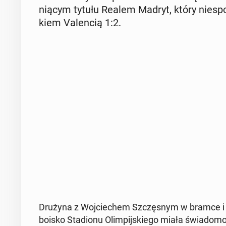
nią­cym tytułu Realem Madryt, który nie­spo­
kiem Va­len­cią 1:2.
Drużyna z Woj­cie­chem Szczę­snym w bramce i 
boisko Sta­dio­nu Olim­pij­skie­go miała świa­do­