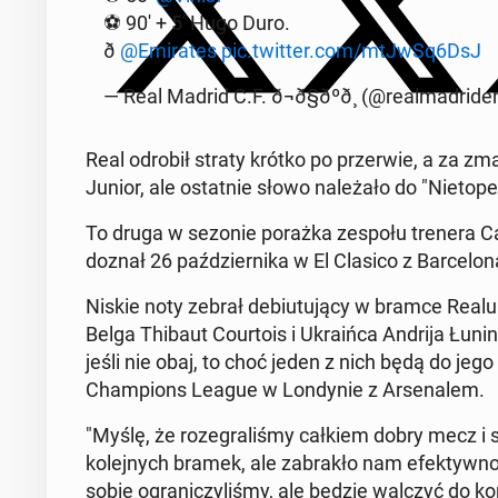
⚽ 90' + 5' Hugo Duro.
ð
@Emi­ra­tes
pic.twitter.com/mtJwSq6DsJ
— Real Madrid C.F. ð¬ð§ðºð¸ (@re­al­ma­dri­d
Real odrobił straty krótko po prze­rwie, a za zmar­no
Junior, ale ostat­nie słowo na­le­ża­ło do "Nie­to­pe
To druga w sezonie porażka zespołu trenera Carlo
doznał 26 paź­dzier­ni­ka w El Clasico z Bar­ce­lo­n
Niskie noty zebrał de­biu­tu­ją­cy w bramce Realu 
Belga Thibaut Co­ur­to­is i Ukra­iń­ca Andrija Łunina
jeśli nie obaj, to choć jeden z nich będą do jego d
Cham­pions League w Lon­dy­nie z Ar­se­na­lem.
"Myślę, że ro­ze­gra­li­śmy całkiem dobry mecz i
ko­lej­nych bramek, ale za­bra­kło nam efek­tyw­n
sobie ogra­ni­czy­li­śmy, ale będzie walczyć do końc