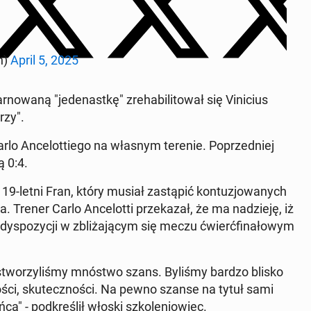
en)
April 5, 2025
­wa­ną "je­de­nast­kę" zre­ha­bi­li­to­wał się Vi­ni­cius
­rzy".
 An­ce­lot­tie­go na własnym terenie. Po­przed­niej
ą 0:4.
19-letni Fran, który musiał za­stą­pić kon­tu­zjo­wa­nych
. Trener Carlo An­ce­lot­ti prze­ka­zał, że ma na­dzie­ję, iż
ys­po­zy­cji w zbli­ża­ją­cym się meczu ćwierć­fi­na­ło­wym
 stwo­rzy­li­śmy mnóstwo szans. Byliśmy bardzo blisko
o­ści, sku­tecz­no­ści. Na pewno szanse na tytuł sami
a" - pod­kre­ślił włoski szko­le­nio­wiec.