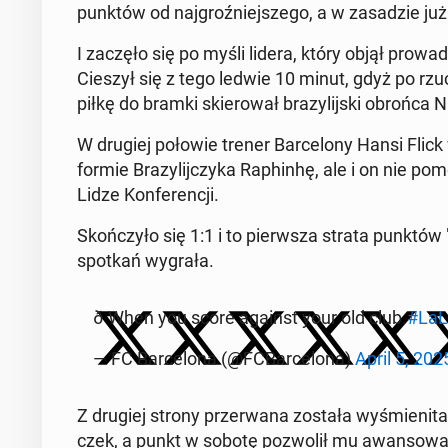
punktów od naj­groź­niej­sze­go, a w za­sa­dzie już
I zaczęło się po myśli lidera, który objął pro­wa­
Cieszył się z tego ledwie 10 minut, gdyż po rzuc
piłkę do bramki skie­ro­wał bra­zy­lij­ski obrońca 
W drugiej połowie trener Bar­ce­lo­ny Hansi Flick 
formie Bra­zy­lij­czy­ka Ra­phin­hę, ale i on nie pom
Lidze Kon­fe­ren­cji.
Skoń­czy­ło się 1:1 i to pierw­sza strata punktów 
spotkań wygrała.
ð When you score against your old club.
#La­Li
— FC Bar­ce­lo­na (@FCBar­ce­lo­na)
April 5, 202
Z drugiej strony prze­rwa­na została wy­śmie­ni­ta
czek, a punkt w sobotę po­zwo­lił mu awan­so­wa