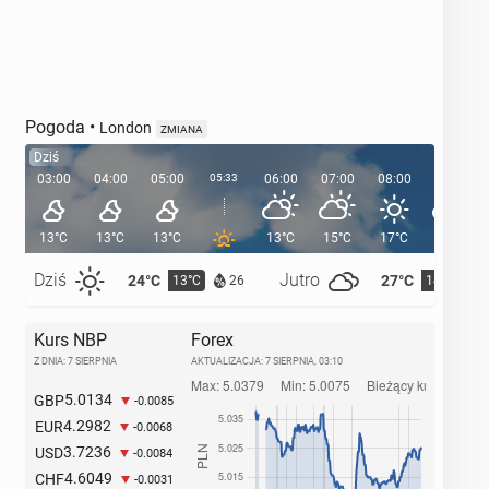
Pogoda
•
London
ZMIANA
Dziś
03:00
04:00
05:00
05:33
06:00
07:00
08:00
09:00
13°C
13°C
13°C
13°C
15°C
17°C
19°C
Dziś
Jutro
24°C
27°C
13°C
14°C
26
Kurs NBP
Forex
Z DNIA: 7 SIERPNIA
AKTUALIZACJA:
7 SIERPNIA, 03:10
5.0134
GBP
-0.0085
4.2982
EUR
-0.0068
3.7236
USD
-0.0084
4.6049
CHF
-0.0031