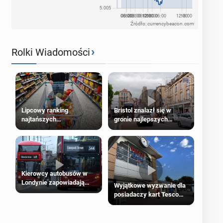
Źródło: currencybeacon.com
›
Rolki Wiadomości
Lipcowy ranking
Bristol znalazł się w
najtańszych
gronie najlepszych
supermarketów
kierunków podróży na
świecie
Kierowcy autobusów w
Londynie zapowiadają
Wyjątkowe wyzwanie dla
strajki
posiadaczy kart Tesco
Clubcard!