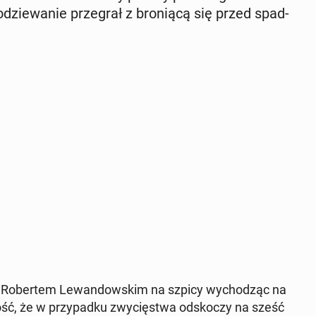
dzie­wa­nie prze­grał z bro­nią­cą się przed spad­
Ro­ber­tem Le­wan­dow­skim na szpicy wy­cho­dząc na
mość, że w przy­pad­ku zwy­cię­stwa od­sko­czy na sześć