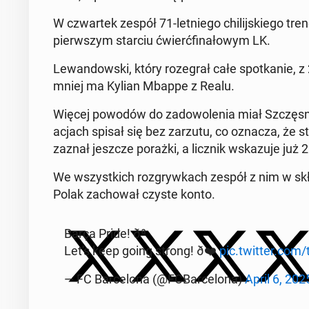
W czwar­tek zespół 71-let­nie­go chi­lij­skie­go tren
pierw­szym starciu ćwierć­fi­na­ło­wym LK.
Le­wan­dow­ski, który ro­ze­grał całe spo­tka­nie, z 
mniej ma Kylian Mbappe z Realu.
Więcej powodów do za­do­wo­le­nia miał Szczę­sny
acjach spisał się bez zarzutu, co oznacza, że sto
zaznał jeszcze porażki, a licznik wska­zu­je już
We wszyst­kich roz­gryw­kach zespół z nim w skła­
Polak za­cho­wał czyste konto.
Barça Pride! ðª
Let's keep going strong! ð❤️
pic.twitter.co
— FC Bar­ce­lo­na (@FCBar­ce­lo­na)
April 6, 202