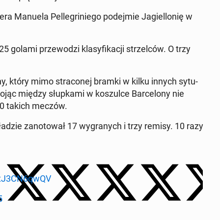
era Manuela Pel­le­gri­nie­go po­dej­mie Ja­giel­lo­nię w
25 golami prze­wo­dzi kla­sy­fi­ka­cji strzel­ców. O trzy
, który mimo stra­co­nej bramki w kilku innych sy­tu­
jąc między słup­ka­mi w ko­szul­ce Bar­ce­lo­ny nie
 20 takich meczów.
dzie za­no­to­wał 17 wy­gra­nych i trzy remisy. 10 razy
m/tJ3CN6qwQV
5