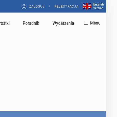
English
•
ZALOGUJ
REJESTRACJA
Version
ostki
Poradnik
Wydarzenia
Menu