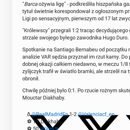
"
Barca
ożywia ligę" - pod­kre­śli­ła hisz­pań­ska 
tytuł świet­nie ko­re­spon­do­wał z ogło­szo­nym p
Ligi po sen­sa­cyj­nym, pierw­szym od 17 lat zwy­cię
"Kró­lew­scy" prze­gra­li 1:2 tracąc de­cy­du­ją­ce­
strzale swojego byłego za­wod­ni­ka Hugo Duro.
Spo­tka­nie na San­tia­go Ber­na­beu od po­cząt­ku 
ana­li­zie VAR sędzia przy­znał im rzut karny. Do pi
dob­nej okazji całkiem nie­daw­no, w meczu 1/8 f
zy­lij­czyk trafił w światło bramki, ale strze­lił na 
obronił.
Chwilę później było 0:1. Po rzucie rożnym sku­t
Mouctar Dia­kha­by.
ð
@Re­al­Ma­dri­dEn
1-2
@Va­len­ciacf_en
⚽ 15' Dia­kha­by.
⚽ 50'
@ViniJr