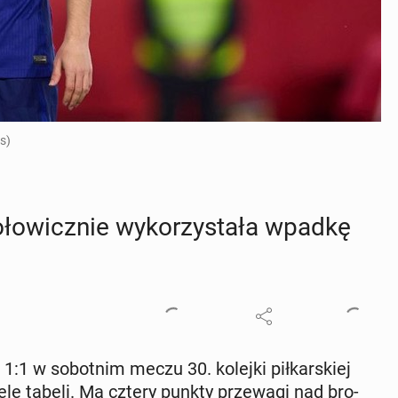
s)
o­ło­wicz­nie wy­ko­rzy­sta­ła wpadkę
 1:1 w so­bot­nim meczu 30. kolejki pił­kar­skiej
 czele tabeli. Ma cztery punkty prze­wa­gi nad bro­