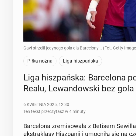
Gavi strzelił jedynego gola dla Barcelony... (Fot. Getty Image
Piłka nożna
Liga hiszpańska
Liga hisz­pań­ska: Bar­ce­lo­na p
Realu, Le­wan­dow­ski bez gola
6 KWIETNIA 2025, 12:30
Ten tekst przeczytasz w 4 minuty
Bar­ce­lo­na zre­mi­so­wa­ła z Betisem Sewilla
eks­tra­kla­sy Hisz­pa­nii i umoc­ni­ła się na