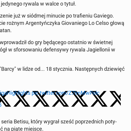
 je­dy­ne­go rywala w walce o tytuł.
dze­nie już w siódmej minucie po tra­fie­niu Gaviego.
ie rożnym Ar­gen­tyń­czy­ka Gio­va­nie­go Lo Celso głową
Natan.
wpro­wa­dził do gry bę­dą­ce­go ostat­nio w świet­nej
ógł w sfor­so­wa­niu de­fen­sy­wy rywala Ja­giel­lo­nii w
"Barcy" w lidze od... 18 stycz­nia. Na­stęp­nych dzie­więć
­ga­Hi­gh­li­ghts
pic.twitter.com/Z7Im­Mw­Polc
5
 seria Betisu, który wygrał sześć po­przed­nich po­ty­
ć na piąte miejsce.