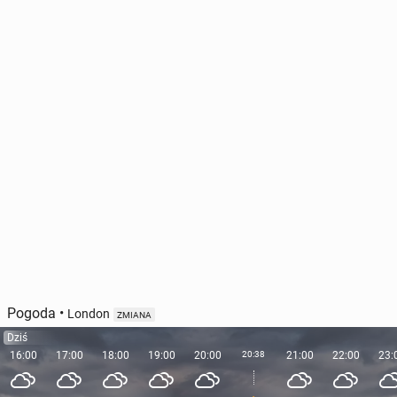
Pogoda
•
London
ZMIANA
Dziś
16:00
17:00
18:00
19:00
20:00
20:38
21:00
22:00
23: