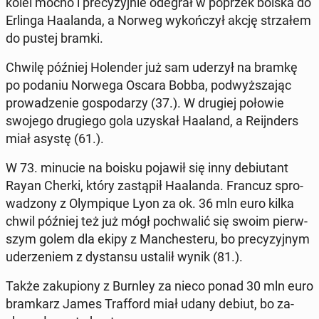
kolei mocno i pre­cy­zyj­nie odegrał w poprzek boiska do
Erlinga Ha­alan­da, a Norweg wy­koń­czył akcję strza­łem
do pustej bramki.
Chwilę później Ho­len­der już sam uderzył na bramkę
po podaniu Norwega Oscara Bobba, pod­wyż­sza­jąc
pro­wa­dze­nie go­spo­da­rzy (37.). W drugiej połowie
swojego dru­gie­go gola uzyskał Haaland, a Re­ijn­ders
miał asystę (61.).
W 73. minucie na boisku pojawił się inny de­biu­tant
Rayan Cherki, który za­stą­pił Ha­alan­da. Francuz spro­
wa­dzo­ny z Olym­pi­que Lyon za ok. 36 mln euro kilka
chwil później też już mógł po­chwa­lić się swoim pierw­
szym golem dla ekipy z Man­che­ste­ru, bo pre­cy­zyj­nym
ude­rze­niem z dy­stan­su ustalił wynik (81.).
Także za­ku­pio­ny z Burnley za nieco ponad 30 mln euro
bram­karz James Traf­ford miał udany debiut, bo za­