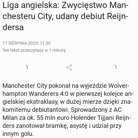
Liga an­giel­ska: Zwy­cię­stwo Man­
che­ste­ru City, udany debiut Re­ijn­
der­sa
17 SIERPNIA 2025, 11:30
Ten tekst przeczytasz w 1 minutę
Man­che­ster City pokonał na wy­jeź­dzie Wo­lver­
hamp­ton Wan­de­rers 4:0 w pierw­szej kolejce an­
giel­skiej eks­tra­kla­sy, w dużej mierze dzięki zna­
ko­mi­te­mu de­biu­tan­to­wi. Spro­wa­dzo­ny z AC
Milan za ok. 55 mln euro Ho­len­der Tijjani Re­ijn­
ders za­no­to­wał bramkę, asystę i udział przy
innym golu.