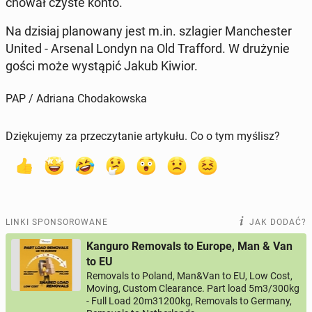
cho­wał czyste konto.
Na dzisiaj pla­no­wa­ny jest m.in. szla­gier Man­che­ster
United - Arsenal Londyn na Old Traf­ford. W dru­ży­nie
gości może wy­stą­pić Jakub Kiwior.
PAP / Adriana Chodakowska
Dziękujemy za przeczytanie artykułu. Co o tym myślisz?
LINKI SPONSOROWANE
JAK DODAĆ?
Kanguro Removals to Europe, Man & Van
to EU
Removals to Poland, Man&Van to EU, Low Cost,
Moving, Custom Clearance. Part load 5m3/300kg
- Full Load 20m31200kg, Removals to Germany,