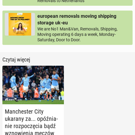
Removals to Netherlands
european removals moving shipping
storage uk-eu
We are No1 Man&Van, Removals, Shipping,
Moving operating 6 days a week, Monday-
Saturday, Door to Door.
Czytaj więcej
Man­che­ster City
ukarany za... opóź­nia­
nie roz­po­czę­cia bądź
wzno­wie­nia meczów