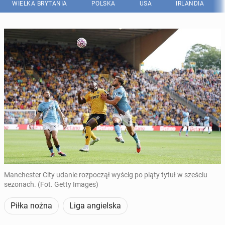
WIELKA BRYTANIA
POLSKA
USA
IRLANDIA
Manchester City udanie rozpoczął wyścig po piąty tytuł w sześciu
sezonach. (Fot. Getty Images)
Piłka nożna
Liga angielska