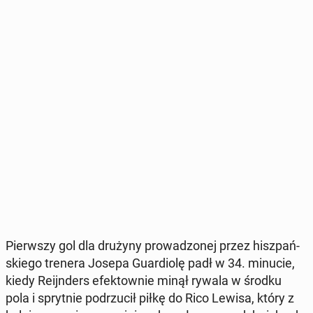
Pierw­szy gol dla drużyny pro­wa­dzo­nej przez hisz­pań­
skie­go trenera Josepa Gu­ar­dio­lę padł w 34. minucie,
kiedy Re­ijn­ders efek­tow­nie minął rywala w środku
pola i spryt­nie pod­rzu­cił piłkę do Rico Lewisa, który z