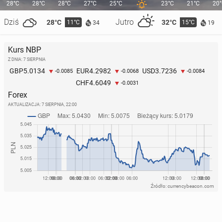
28°C
28°C
28°C
27°C
25°C
23°C
21°C
20
Dziś
Jutro
28°C
32°C
11°C
15°C
34
19
Kurs NBP
Z DNIA: 7 SIERPNIA
5.0134
4.2982
3.7236
GBP
EUR
USD
-0.0085
-0.0068
-0.0084
4.6049
CHF
-0.0031
Forex
AKTUALIZACJA:
7 SIERPNIA, 22:00
Źródło: currencybeacon.com