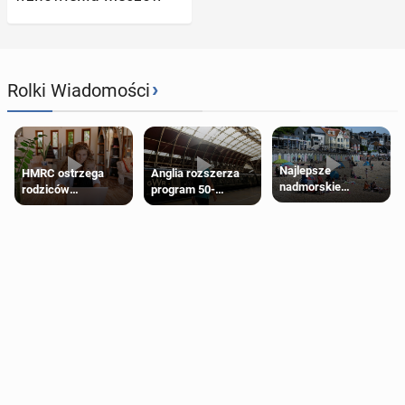
›
Rolki Wiadomości
Najlepsze
HMRC ostrzega
Anglia rozszerza
nadmorskie
rodziców
program 50-
miasteczko blisko
pobierających Child
procentowych
Londynu
Benefit. Mogą być
zniżek kolejowych
zobowiązani do
na 18-latków
zwrotu zasiłku