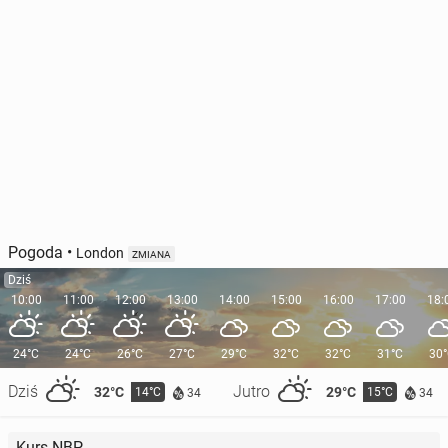
Pogoda
•
London
ZMIANA
Dziś
10:00
11:00
12:00
13:00
14:00
15:00
16:00
17:00
18:
24°C
24°C
26°C
27°C
29°C
32°C
32°C
31°C
30
Dziś
Jutro
32°C
29°C
14°C
15°C
34
34
Kurs NBP