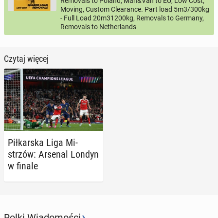
Removals to Poland, Man&Van to EU, Low Cost,
Moving, Custom Clearance. Part load 5m3/300kg
- Full Load 20m31200kg, Removals to Germany,
Removals to Netherlands
Czytaj więcej
Pił­kar­ska Liga Mi­
strzów: Arsenal Londyn
w finale
›
Rolki Wiadomości