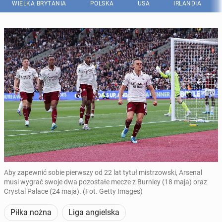
WIELKA BRYTANIA
POLSKA
USA
IRLANDIA
Aby zapewnić sobie pierwszy od 22 lat tytuł mistrzowski, Arsenal
musi wygrać swoje dwa pozostałe mecze z Burnley (18 maja) oraz
Crystal Palace (24 maja). (Fot. Getty Images)
Piłka nożna
Liga angielska