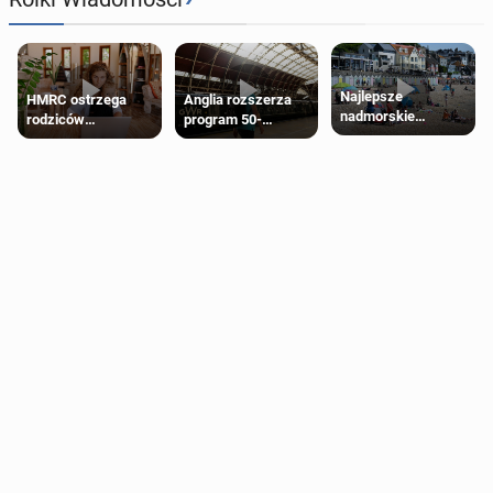
Najlepsze
HMRC ostrzega
Anglia rozszerza
nadmorskie
rodziców
program 50-
miasteczko blisko
pobierających Child
procentowych
Londynu
Benefit. Mogą być
zniżek kolejowych
zobowiązani do
na 18-latków
zwrotu zasiłku