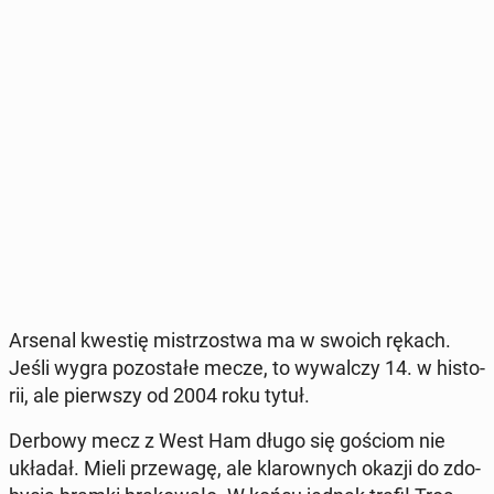
Arsenal kwestię mi­strzo­stwa ma w swoich rękach.
Jeśli wygra po­zo­sta­łe mecze, to wy­wal­czy 14. w hi­sto­
rii, ale pierw­szy od 2004 roku tytuł.
Derbowy mecz z West Ham długo się gościom nie
układał. Mieli prze­wa­gę, ale kla­row­nych okazji do zdo­