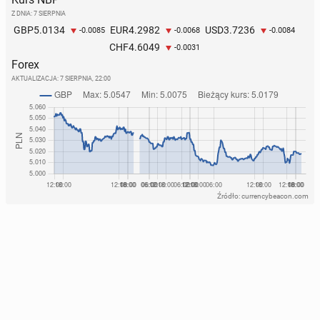
Z DNIA: 7 SIERPNIA
5.0134
4.2982
3.7236
GBP
EUR
USD
-0.0085
-0.0068
-0.0084
4.6049
CHF
-0.0031
Forex
AKTUALIZACJA:
7 SIERPNIA, 22:00
Źródło: currencybeacon.com