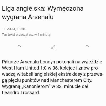
Liga an­giel­ska: Wy­mę­czo­na
wygrana Ar­se­na­lu
11 MAJA, 15:30
Ten tekst przeczytasz w 1 minutę
Pił­ka­rze Ar­se­na­lu Londyn po­ko­na­li na wy­jeź­dzie
West Ham United 1:0 w 36. kolejce i znów pro­
wa­dzą w tabeli an­giel­skiej eks­tra­kla­sy z prze­wa­
gą pięciu punktów nad Man­che­ste­rem City.
Wygraną „Ka­no­nie­rom” w 83. minucie dał
Leandro Tros­sard.