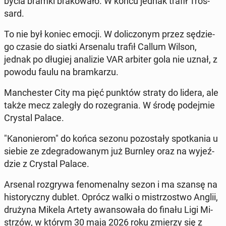
by­cia bramki bra­ko­wa­ło. W końcu jednak trafił Tros­
sard.
To nie był koniec emocji. W do­li­czo­nym przez sę­dzie­
go czasie do siatki Ar­se­na­lu trafił Callum Wilson,
jednak po długiej ana­li­zie VAR arbiter gola nie uznał, z
powodu faulu na bram­ka­rzu.
Man­che­ster City ma pięć punktów straty do lidera, ale
także mecz zaległy do ro­ze­gra­nia. W środę po­dej­mie
Crystal Palace.
"Ka­no­nie­rom" do końca sezonu po­zo­sta­ły spo­tka­nia u
siebie ze zde­gra­do­wa­nym już Burnley oraz na wy­jeź­
dzie z Crystal Palace.
Arsenal roz­gry­wa fe­no­me­nal­ny sezon i ma szansę na
hi­sto­rycz­ny dublet
. Oprócz walki o mi­strzo­stwo Anglii,
drużyna Mikela Artety awan­so­wa­ła do finału Ligi Mi­
strzów
, w którym 30 maja 2026 roku zmierzy się z