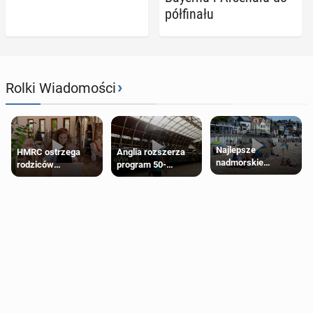
pół­fi­na­łu
›
Rolki Wiadomości
Najlepsze
HMRC ostrzega
Anglia rozszerza
nadmorskie
rodziców
program 50-
miasteczko blisko
pobierających Child
procentowych
Londynu
Benefit. Mogą być
zniżek kolejowych
zobowiązani do
na 18-latków
zwrotu zasiłku