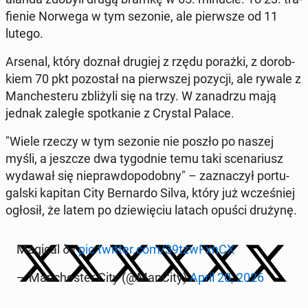
fie­nie Norwega w tym sezonie, ale pierw­sze od 11
lutego.
Arsenal, który doznał drugiej z rzędu porażki, z do­rob­
kiem 70 pkt po­zo­stał na pierw­szej pozycji, ale rywale z
Man­che­ste­ru zbli­ży­li się na trzy. W za­na­drzu mają
jednak zaległe spo­tka­nie z Crystal Palace.
"Wiele rzeczy w tym sezonie nie poszło po naszej
myśli, a jeszcze dwa ty­go­dnie temu taki sce­na­riusz
wydawał się nie­praw­do­po­dob­ny" – za­zna­czył por­tu­
gal­ski kapitan City Ber­nar­do Silva, który już wcze­śniej
ogłosił, że latem po dzie­wię­ciu latach opuści drużynę.
Magical ð«
pic.twitter.com/39tzw­FxnCX
— Man­che­ster City (@ManCity)
April 20, 2026