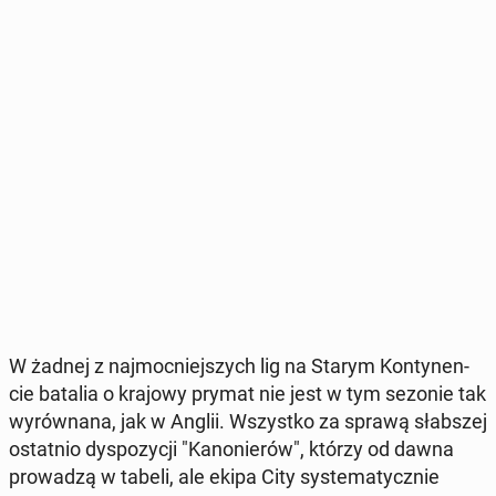
W żadnej z naj­moc­niej­szych lig na Starym Kon­ty­nen­
cie batalia o krajowy prymat nie jest w tym sezonie tak
wy­rów­na­na, jak w Anglii. Wszyst­ko za sprawą słab­szej
ostat­nio dys­po­zy­cji "Ka­no­nie­rów", którzy od dawna
pro­wa­dzą w tabeli, ale ekipa City sys­te­ma­tycz­nie