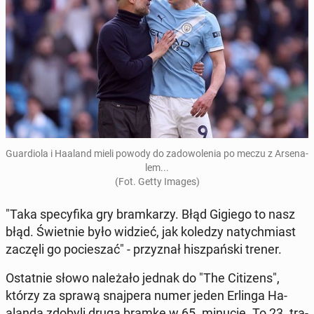
Gu­ar­dio­la i Haaland mieli powody do za­do­wo­le­nia po meczu z Ar­se­na­
lem...
(Fot. Getty Images)
"Taka spe­cy­fi­ka gry bram­ka­rzy. Błąd Gigiego to nasz
błąd. Świet­nie było widzieć, jak koledzy na­tych­miast
zaczęli go po­cie­szać" - przy­znał hisz­pań­ski trener.
Ostat­nie słowo na­le­ża­ło jednak do "The Ci­ti­zens",
którzy za sprawą snaj­pe­ra numer jeden Erlinga Ha­
alan­da zdobyli drugą bramkę w 65. minucie. To 23. tra­