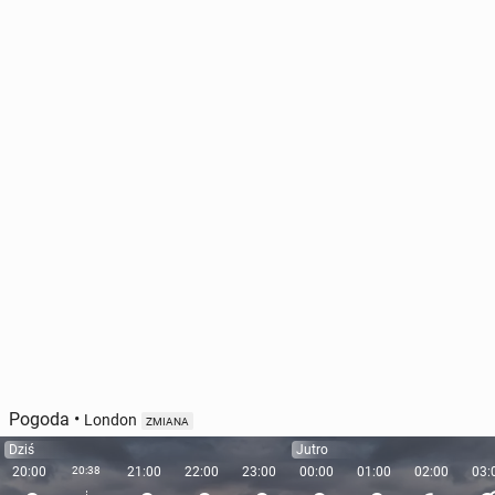
Pogoda
•
London
ZMIANA
Dziś
Jutro
20:00
20:38
21:00
22:00
23:00
00:00
01:00
02:00
03: