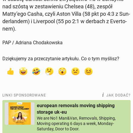
nad szóstą w ze­sta­wie­niu Chelsea (48), zespół
Matty’ego Casha, czyli Aston Villa (58 pkt po 4:3 z Sun­
der­lan­dem) i Li­ver­po­ol (55 po 2:1 w derbach z Ever­to­
nem).
PAP / Adriana Chodakowska
Dziękujemy za przeczytanie artykułu. Co o tym myślisz?
LINKI SPONSOROWANE
JAK DODAĆ?
european removals moving shipping
storage uk-eu
We are No1 Man&Van, Removals, Shipping,
Moving operating 6 days a week, Monday-
Saturday, Door to Door.