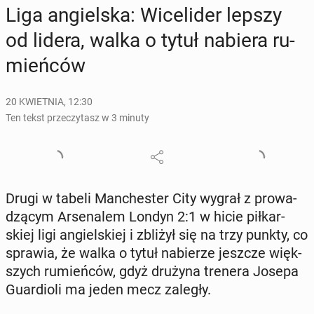
Liga an­giel­ska: Wi­ce­li­der lepszy
od lidera, walka o tytuł nabiera ru­
mień­ców
20 KWIETNIA, 12:30
Ten tekst przeczytasz w 3 minuty
Drugi w tabeli Man­che­ster City wygrał z pro­wa­
dzą­cym Ar­se­na­lem Londyn 2:1 w hicie pił­kar­
skiej ligi an­giel­skiej i zbliżył się na trzy punkty, co
sprawia, że walka o tytuł na­bie­rze jeszcze więk­
szych ru­mień­ców, gdyż drużyna trenera Josepa
Gu­ar­dio­li ma jeden mecz zaległy.