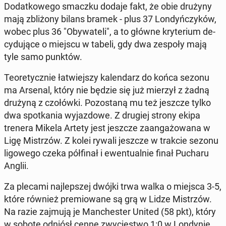
Do­dat­ko­we­go smaczku dodaje fakt, że obie drużyny
mają zbli­żo­ny bilans bramek - plus 37 Lon­dyń­czy­ków,
wobec plus 36 "Oby­wa­te­li", a to główne kry­te­rium de­
cy­du­ją­ce o miejscu w tabeli, gdy dwa zespoły mają
tyle samo punktów.
Teo­re­tycz­nie ła­twiej­szy ka­len­darz do końca sezonu
ma Arsenal, który nie będzie się już mierzył z żadną
drużyną z czo­łów­ki. Po­zo­sta­ną mu też jeszcze tylko
dwa spo­tka­nia wy­jaz­do­we. Z drugiej strony ekipa
trenera Mikela Artety jest jeszcze za­an­ga­żo­wa­na w
Ligę Mi­strzów. Z kolei rywali jeszcze w trakcie sezonu
li­go­we­go czeka pół­fi­nał i ewen­tu­al­nie finał Pucharu
Anglii.
Za plecami naj­lep­szej dwójki trwa walka o miejsca 3-5,
które również pre­mio­wa­ne są grą w Lidze Mi­strzów.
Na razie zajmują je Man­che­ster United (58 pkt), który
w sobotę odniósł cenne zwy­cię­stwo 1:0 w Lon­dy­nie