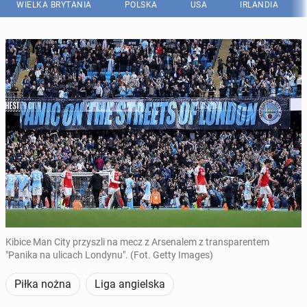
WIELKA BRYTANIA
POLSKA
USA
IRLANDIA
Kibice Man City przyszli na mecz z Arsenalem z transparentem
"Panika na ulicach Londynu". (Fot. Getty Images)
Piłka nożna
Liga angielska