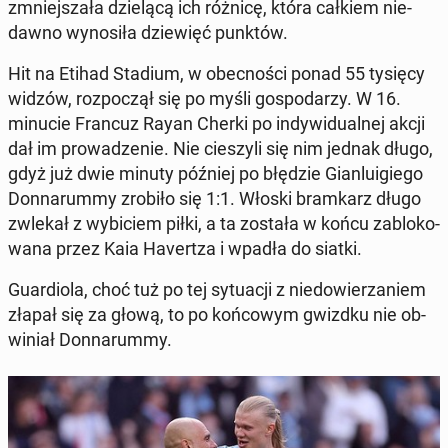
zmniej­sza­ła dzie­lą­cą ich różnicę, która całkiem nie­
daw­no wy­no­si­ła dzie­więć punktów.
Hit na Etihad Stadium, w obec­no­ści ponad 55 tysięcy
widzów, roz­po­czął się po myśli go­spo­da­rzy. W 16.
minucie Francuz Rayan Cherki po in­dy­wi­du­al­nej akcji
dał im pro­wa­dze­nie. Nie cie­szy­li się nim jednak długo,
gdyż już dwie minuty później po błędzie Gian­lu­igie­go
Don­na­rum­my zrobiło się 1:1. Włoski bram­karz długo
zwlekał z wy­bi­ciem piłki, a ta została w końcu za­blo­ko­
wa­na przez Kaia Ha­vert­za i wpadła do siatki.
Gu­ar­dio­la, choć tuż po tej sy­tu­acji z nie­do­wie­rza­niem
złapał się za głową, to po koń­co­wym gwizdku nie ob­
wi­niał Don­na­rum­my.