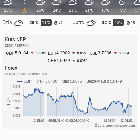
25°C
25°C
24°C
23°C
21°C
17°C
15°C
15
Dziś
Jutro
28°C
32°C
11°C
15°C
36
18
Kurs NBP
Z DNIA: 7 SIERPNIA
5.0134
4.2982
3.7236
GBP
EUR
USD
-0.0085
-0.0068
-0.0084
4.6049
CHF
-0.0031
Forex
AKTUALIZACJA:
7 SIERPNIA, 22:00
Źródło: currencybeacon.com