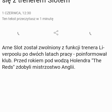
się z tre­ne­rem Slotem
1 CZERWCA, 12:30
Ten tekst przeczytasz w 1 minutę
Arne Slot został zwol­nio­ny z funkcji trenera Li­
ver­po­olu po dwóch latach pracy - po­in­for­mo­wał
klub. Przed rokiem pod wodzą Ho­len­dra "The
Reds" zdobyli mi­strzo­stwo Anglii.