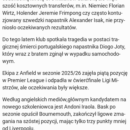
szość kosz­tow­nych trans­fe­rów, m.in. Niemiec Florian
Wirtz, Ho­len­der Jeremie Frim­pong czy często kon­tu­
zjo­wa­ny szwedz­ki na­past­nik Ale­xan­der Isak, nie przy­
nio­sło ocze­ki­wa­nych re­zul­ta­tów.
Do tego latem klub spo­tka­ła tra­ge­dia w postaci tra­
gicz­nej śmierci por­tu­gal­skie­go na­past­ni­ka Diogo Joty,
który wraz z bratem zginął w wypadku sa­mo­cho­do­
wym.
Ekipa z Anfield w sezonie 2025/26 zajęła piątą pozycję
w Premier League i odpadła w ćwierć­fi­na­le Ligi Mi­
strzów, ale ocze­ki­wa­nia były większe.
Według an­giel­skich mediów,głównym kan­dy­da­tem na
nowego szko­le­niow­ca jest Andoni Iraola. Bask po
sezonie opuścił Bo­ur­ne­mo­uth, za­koń­czył ligowe zma­
ga­nia na szóstej pozycji, mając tylko trzy punkty mniej
od Li­ver­po­olu.