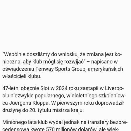
"Wspól­nie do­szli­śmy do wniosku, że zmiana jest ko­
niecz­na, aby klub mógł się roz­wi­jać" – na­pi­sa­no w
oświad­cze­niu Fenway Sports Group, ame­ry­kań­skich
wła­ści­cie­li klubu.
47-letni obecnie Slot w 2024 roku za­stą­pił w Li­ver­po­
olu nie­zwy­kle po­pu­lar­ne­go, wie­lo­let­nie­go szko­le­niow­
ca Ju­er­ge­na Kloppa. W pierw­szym roku do­pro­wa­dził
drużynę do 20. tytułu mistrza kraju.
Mi­nio­ne­go lata klub wydał jednak na trans­fe­ry bez­pre­
ce­den­so­wą kwotę 570 mi­lio­nów dolarów, ale więk­