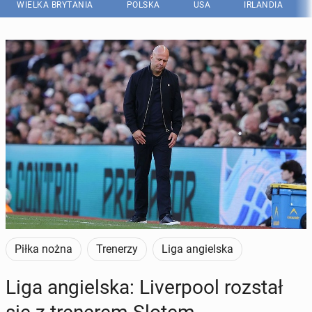
WIELKA BRYTANIA
POLSKA
USA
IRLANDIA
Piłka nożna
Trenerzy
Liga angielska
Liga an­giel­ska: Li­ver­po­ol rozstał