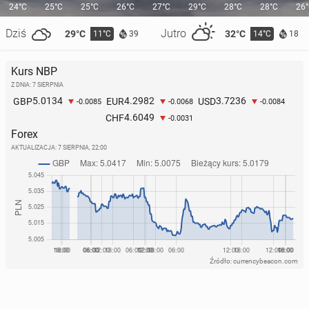
24°C
25°C
25°C
26°C
27°C
29°C
28°C
28°C
26
Dziś
Jutro
29°C
32°C
11°C
14°C
39
18
Kurs NBP
Z DNIA: 7 SIERPNIA
5.0134
4.2982
3.7236
GBP
EUR
USD
-0.0085
-0.0068
-0.0084
4.6049
CHF
-0.0031
Forex
AKTUALIZACJA:
7 SIERPNIA, 22:00
Źródło: currencybeacon.com