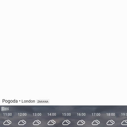
Pogoda
•
London
ZMIANA
Dziś
11:00
12:00
13:00
14:00
15:00
16:00
17:00
18:00
19: