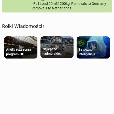
- Full Load 20m31200kg, Removals to Germany,
Removals to Netherlands
›
Rolki Wiadomości
Najlepsze
Anglia rozszerza
Sztuczna
nadmorskie
program 50-
inteligencja
miasteczko blisko
procentowych
próbowała oszukać
Londynu
zniżek kolejowych
człowieka
na 18-latków