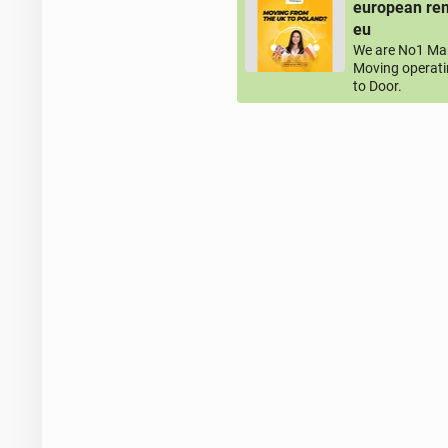
european rem
eu
We are No1 Man
Moving operati
to Door.