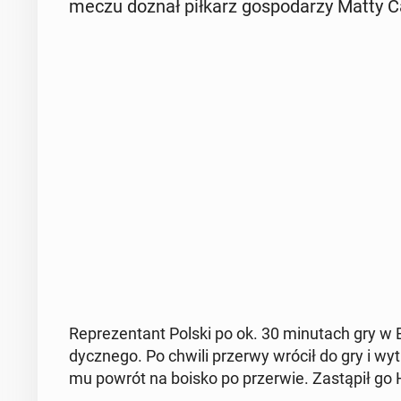
meczu doznał piłkarz go­spo­da­rzy Matty C
Re­pre­zen­tant Polski po ok. 30 mi­nu­tach gry 
dycz­ne­go. Po chwili przerwy wrócił do gry i wyt
mu powrót na boisko po prze­rwie. Za­stą­pił go