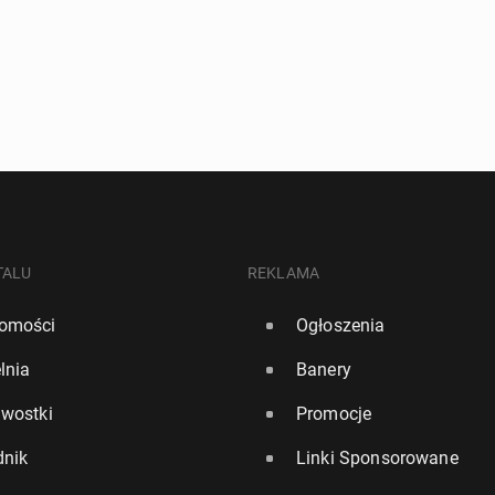
TALU
REKLAMA
omości
Ogłoszenia
lnia
Banery
awostki
Promocje
dnik
Linki Sponsorowane