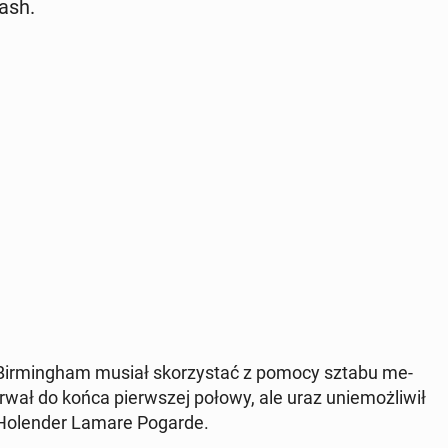
ash.
w Bir­ming­ham musiał sko­rzy­stać z pomocy sztabu me­
rwał do końca pierw­szej połowy, ale uraz unie­moż­li­wił
 Ho­len­der Lamare Pogarde.