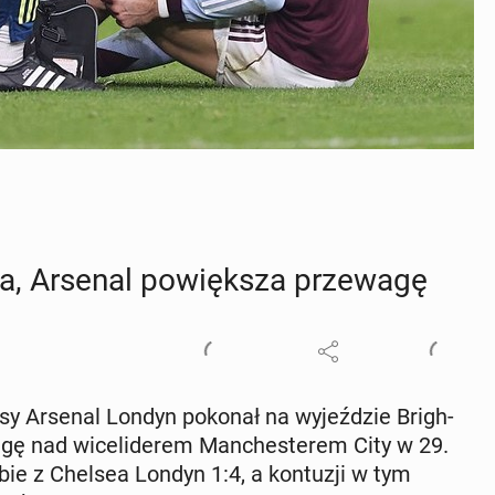
ha, Arsenal po­więk­sza prze­wa­gę
la­sy Arsenal Londyn pokonał na wy­jeź­dzie Bri­gh­
­gę nad wi­ce­li­de­rem Man­che­ste­rem City w 29.
ebie z Chelsea Londyn 1:4, a kon­tu­zji w tym