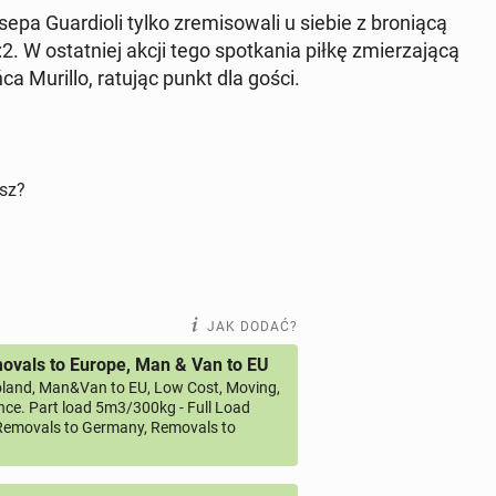
a Gu­ar­dio­li tylko zre­mi­so­wa­li u siebie z bro­nią­cą
 W ostat­niej akcji tego spo­tka­nia piłkę zmie­rza­ją­cą
ońca Murillo, ratując punkt dla gości.
isz?
JAK DODAĆ?
vals to Europe, Man & Van to EU
land, Man&Van to EU, Low Cost, Moving,
ce. Part load 5m3/300kg - Full Load
emovals to Germany, Removals to