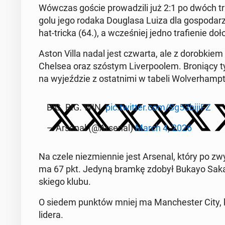
Wówczas goście pro­wa­dzi­li już 2:1 po dwóch tra­
golu jego rodaka Do­ugla­sa Luiza dla go­spo­da­
hat-tricka (64.), a wcze­śniej jedno tra­fie­nie do
Aston Villa nadal jest czwarta, ale z do­rob­kie
Chelsea oraz szóstym Li­ver­po­olem. Bro­nią­cy t
na wy­jeź­dzie z ostat­ni­mi w tabeli Wo­lver­hamp­
BIG. BIG. WIN.
pic.twitter.com/Sg53bijiFZ
— Arsenal (@Arsenal)
March 4, 2026
Na czele nie­zmien­nie jest Arsenal, który po zwy
ma 67 pkt. Jedyną bramkę zdobył Bukayo Saka (
skie­go klubu.
O siedem punktów mniej ma Man­che­ster City, kt
lidera.