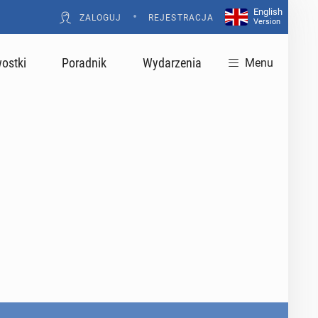
English
•
ZALOGUJ
REJESTRACJA
Version
ostki
Poradnik
Wydarzenia
Menu