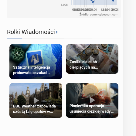
Źródło: currencybeacon.com
›
Rolki Wiadomości
Zasiłki dla osób
cierpiących na
Sztuczna inteligencja
schorzenia psychiczne
próbowała oszukać
człowieka
Pionierska operacja
BBC Weather zapowiada
usunięcia ciężkiej wady
szóstą falę upałów w
wrodzonej płodu w łonie
Londynie
matki