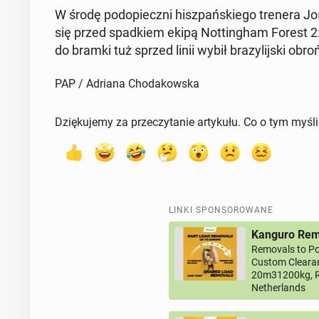
W środę pod­opiecz­ni hisz­pań­skie­go trenera Josep
się przed spad­kiem ekipą Not­tin­gham Forest 2:2.
do bramki tuż sprzed linii wybił bra­zy­lij­ski obr
PAP / Adriana Chodakowska
Dziękujemy za przeczytanie artykułu. Co o tym myśl
LINKI SPONSOROWANE
Kanguro Remo
Removals to Po
Custom Clearan
20m31200kg, R
Netherlands