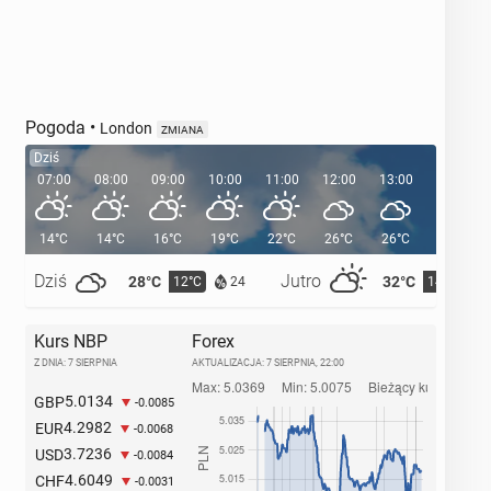
Pogoda
•
London
ZMIANA
Dziś
07:00
08:00
09:00
10:00
11:00
12:00
13:00
14:00
14°C
14°C
16°C
19°C
22°C
26°C
26°C
28°C
Dziś
Jutro
28°C
32°C
12°C
14°C
24
Kurs NBP
Forex
Z DNIA: 7 SIERPNIA
AKTUALIZACJA:
7 SIERPNIA, 22:00
5.0134
GBP
-0.0085
4.2982
EUR
-0.0068
3.7236
USD
-0.0084
4.6049
CHF
-0.0031