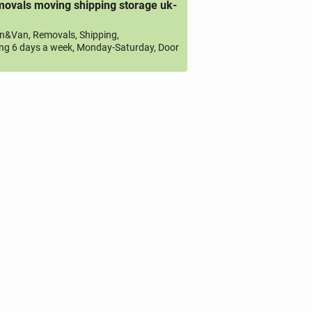
ovals moving shipping storage uk-
&Van, Removals, Shipping,
ng 6 days a week, Monday-Saturday, Door