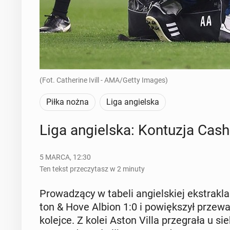
(Fot. Catherine Ivill - AMA/Getty Images)
Piłka nożna
Liga angielska
Liga an­giel­ska: Kon­tu­zja Cas
5 MARCA, 12:30
Ten tekst przeczytasz w 2 minuty
Pro­wa­dzą­cy w tabeli an­giel­skiej eks­tra­k
ton & Hove Albion 1:0 i po­więk­szył prze­wa
kolejce. Z kolei Aston Villa prze­gra­ła u si