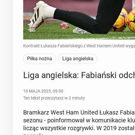
Kontrakt Łukasza Fabiańskiego z West Hamem United wygas
Piłka nożna
Liga angielska
Liga an­giel­ska: Fa­biań­ski o
10 MAJA 2025, 09:30
Ten tekst przeczytasz w 2 minuty
Bram­karz West Ham United Łukasz Fa­biań­sk
sezonu - po­in­for­mo­wał w ko­mu­ni­ka­cie k
licząc wszyst­kie roz­gryw­ki. W 2019 został