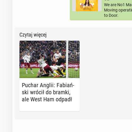
We are No1 Man
Moving operati
to Door.
Czytaj więcej
Puchar Anglii: Fa­biań­
ski wrócił do bramki,
ale West Ham odpadł