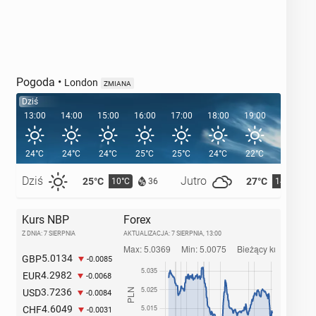
Pogoda
•
London
ZMIANA
Dziś
13:00
14:00
15:00
16:00
17:00
18:00
19:00
20:00
24°C
24°C
24°C
25°C
25°C
24°C
22°C
21°C
Dziś
Jutro
25°C
27°C
10°C
14°C
36
Kurs NBP
Forex
Z DNIA: 7 SIERPNIA
AKTUALIZACJA:
7 SIERPNIA, 13:00
5.0134
GBP
-0.0085
4.2982
EUR
-0.0068
3.7236
USD
-0.0084
4.6049
CHF
-0.0031