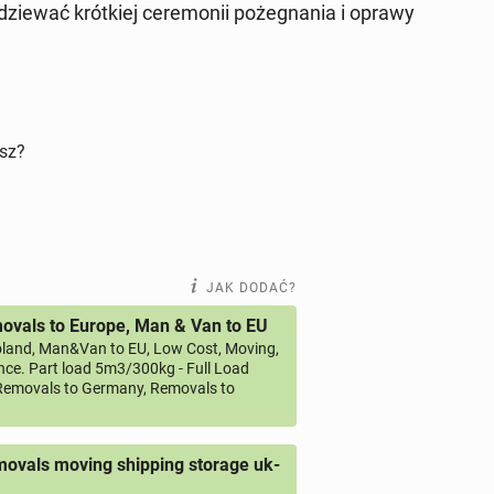
­wać krót­kiej ce­re­mo­nii po­że­gna­nia i oprawy
isz?
JAK DODAĆ?
vals to Europe, Man & Van to EU
land, Man&Van to EU, Low Cost, Moving,
ce. Part load 5m3/300kg - Full Load
emovals to Germany, Removals to
ovals moving shipping storage uk-