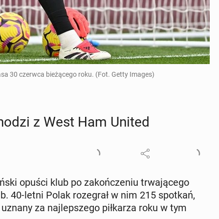
a 30 czerwca bieżącego roku. (Fot. Getty Images)
d­cho­dzi z West Ham United
i opuści klub po za­koń­cze­niu trwa­ją­ce­go
lub. 40-letni Polak ro­ze­grał w nim 215 spotkań,
 uznany za naj­lep­sze­go pił­ka­rza roku w tym