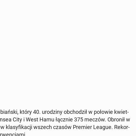
a­biań­ski, który 40. uro­dzi­ny ob­cho­dził w połowie kwiet­
Swansea City i West Hamu łącznie 375 meczów. Obronił w
w kla­sy­fi­ka­cji wszech czasów Premier League. Re­kor­
r­wen­cja­mi.