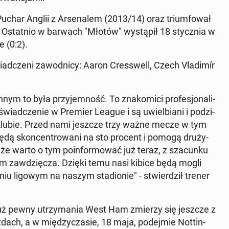
ł Puchar Anglii z Ar­se­na­lem (2013/14) oraz trium­fo­wał
Ostat­nio w barwach "Młotów" wy­stą­pił 18 stycz­nia w
e (0:2).
ad­cze­ni za­wod­ni­cy: Aaron Cres­swell, Czech Vla­di­mír
m to była przy­jem­ność. To zna­ko­mi­ci pro­fe­sjo­na­li­
świad­cze­nie w Premier League i są uwiel­bia­ni i po­dzi­
 klubie. Przed nami jeszcze trzy ważne mecze w tym
ędą skon­cen­tro­wa­ni na sto procent i pomogą dru­ży­
ak, że warto o tym po­in­for­mo­wać już teraz, z sza­cun­ku
ub im za­wdzię­cza. Dzięki temu nasi kibice będą mogli
iu ligowym na naszym sta­dio­nie" - stwier­dził trener
le już pewny utrzy­ma­nia West Ham zmierzy się jeszcze z
ach, a w mię­dzy­cza­sie, 18 maja, po­dej­mie Not­tin­