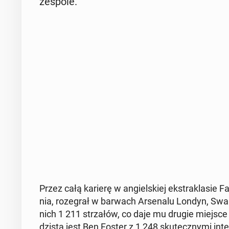
zespole.
Przez całą karierę w an­giel­skiej eks­tra­kla­sie F
nia, ro­ze­grał w barwach Ar­se­na­lu Londyn, 
nich 1 211 strza­łów, co daje mu drugie miejsce 
dzi­stą jest Ben Foster z 1 248 sku­tecz­ny­mi in­te