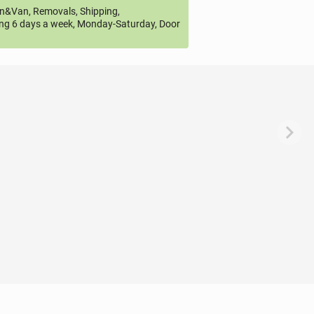
&Van, Removals, Shipping,
ng 6 days a week, Monday-Saturday, Door