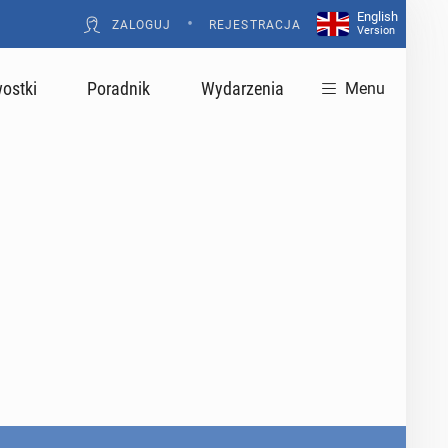
English
•
ZALOGUJ
REJESTRACJA
Version
ostki
Poradnik
Wydarzenia
Menu