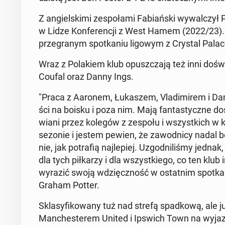
Z an­giel­ski­mi ze­spo­ła­mi Fa­biań­ski wy­wal­czy
w Lidze Kon­fe­ren­cji z West Hamem (2022/23). 
prze­gra­nym spo­tka­niu ligowym z Crystal Palac
Wraz z Po­la­kiem klub opusz­cza­ją też inni do­świ
Coufal oraz Danny Ings.
"Praca z Aaronem, Łu­ka­szem, Vla­di­mi­rem i Danny
ści na boisku i poza nim. Mają fan­ta­stycz­ne do­
wia­ni przez kolegów z zespołu i wszyst­kich w
sezonie i jestem pewien, że za­wod­ni­cy nadal b
nie, jak po­tra­fią naj­le­piej. Uzgod­ni­li­śmy jedn
dla tych pił­ka­rzy i dla wszyst­kie­go, co ten kl
wyrazić swoją wdzięcz­ność w ostat­nim spo­tka­n
Graham Potter.
Skla­sy­fi­ko­wa­ny tuż nad strefą spad­ko­wą, a
Man­che­ste­rem United i Ipswich Town na wy­jaz­d