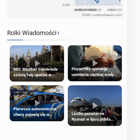
Źródło: currencybeacon.com
›
Rolki Wiadomości
Pionierska operacja
BBC Weather zapowiada
usunięcia ciężkiej wady
szóstą falę upałów w
wrodzonej płodu w łonie
Londynie
matki
Pierwsze autonomiczne
Liczba pasażerów
Ubery pojawią się w
Ryanair w lipcu pobiła
Londynie jeszcze tego
rekord
lata