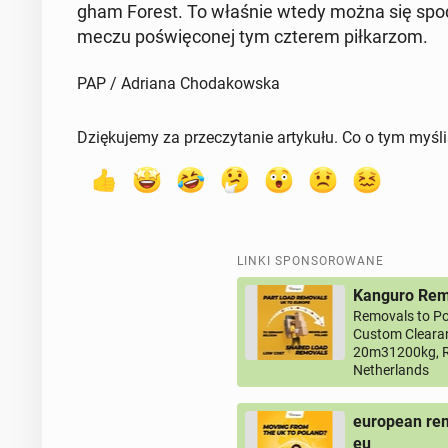
gham Forest. To właśnie wtedy można się spo­dzie
meczu po­świę­co­nej tym czterem pił­ka­rzom.
PAP / Adriana Chodakowska
Dziękujemy za przeczytanie artykułu. Co o tym myśl
LINKI SPONSOROWANE
Kanguro Remo
Removals to Po
Custom Clearan
20m31200kg, R
Netherlands
european rem
eu