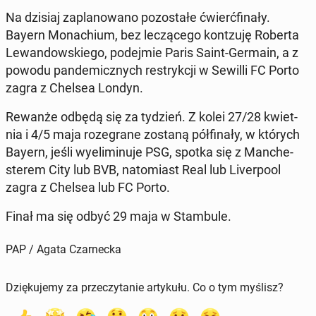
Na dzisiaj za­pla­no­wa­no po­zo­sta­łe ćwierć­fi­na­ły.
Bayern Mo­na­chium, bez le­czą­ce­go kont­zu­ję Roberta
Le­wan­dow­skie­go, po­dej­mie Paris Saint-Germain, a z
powodu pan­de­micz­nych re­stryk­cji w Sewilli FC Porto
zagra z Chelsea Londyn.
Rewanże odbędą się za tydzień. Z kolei 27/28 kwiet­
nia i 4/5 maja ro­ze­gra­ne zostaną pół­fi­na­ły, w których
Bayern, jeśli wy­eli­mi­nu­je PSG, spotka się z Man­che­
ste­rem City lub BVB, na­to­miast Real lub Li­ver­po­ol
zagra z Chelsea lub FC Porto.
Finał ma się odbyć 29 maja w Stam­bu­le.
PAP / Agata Czarnecka
Dziękujemy za przeczytanie artykułu. Co o tym myślisz?