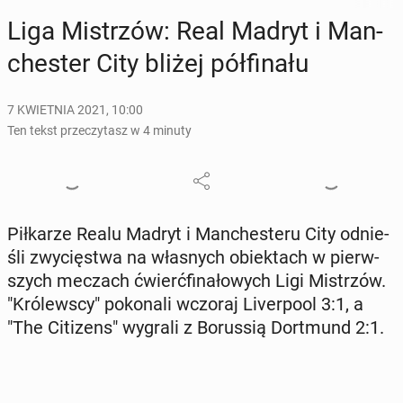
Liga Mi­strzów: Real Madryt i Man­
che­ster City bliżej pół­fi­na­łu
7 KWIETNIA 2021, 10:00
Ten tekst przeczytasz w 4 minuty
Pił­ka­rze Realu Madryt i Man­che­ste­ru City od­nie­
śli zwy­cię­stwa na wła­snych obiek­tach w pierw­
szych meczach ćwierć­fi­na­ło­wych Ligi Mi­strzów.
"Kró­lew­scy" po­ko­na­li wczoraj Li­ver­po­ol 3:1, a
"The Ci­ti­zens" wygrali z Bo­rus­sią Do­rt­mund 2:1.