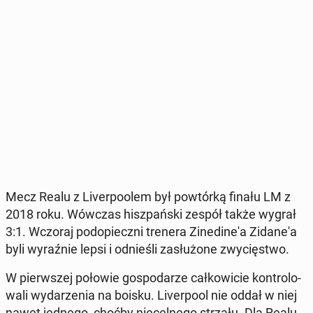
Mecz Realu z Li­ver­po­olem był po­wtór­ką finału LM z
2018 roku. Wówczas hisz­pań­ski zespół także wygrał
3:1. Wczoraj pod­opiecz­ni trenera Zi­ne­di­ne­'a Zi­da­ne­'a
byli wy­raź­nie lepsi i od­nie­śli za­słu­żo­ne zwy­cię­stwo.
W pierw­szej połowie go­spo­da­rze cał­ko­wi­cie kon­tro­lo­
wa­li wy­da­rze­nia na boisku. Li­ver­po­ol nie oddał w niej
nawet jednego, choćby nie­cel­ne­go strzału. Dla Realu