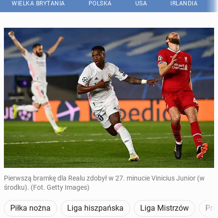
WIELKA BRYTANIA
POLSKA
USA
IRLANDIA
Pierwszą bramkę dla Realu zdobył w 27. minucie Vinicius Junior (w
środku). (Fot. Getty Images)
Piłka nożna
Liga hiszpańska
Liga Mistrzów
Pre