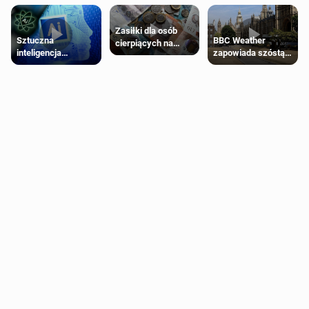
Zasiłki dla osób
Sztuczna
BBC Weather
cierpiących na
inteligencja
zapowiada szóstą
schorzenia
próbowała oszukać
falę upałów w
psychiczne
człowieka
Londynie