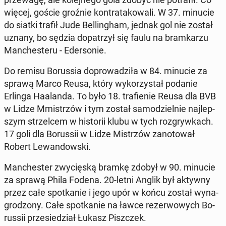
więcej, goście groźnie kontr­ata­ko­wa­li. W 37. minucie
do siatki trafił Jude Bel­lin­gham, jednak gol nie został
uznany, bo sędzia do­pa­trzył się faulu na bram­ka­rzu
Man­che­ste­ru - Eder­so­nie.
Do remisu Bo­rus­sia do­pro­wa­dzi­ła w 84. minucie za
sprawą Marco Reusa, który wy­ko­rzy­stał podanie
Erlinga Ha­alan­da. To było 18. tra­fie­nie Reusa dla BVB
w Lidze Mmi­strzów i tym został sa­mo­dziel­nie naj­lep­
szym strzel­cem w hi­sto­rii klubu w tych roz­gryw­kach.
17 goli dla Bo­rus­sii w Lidze Mi­strzów za­no­to­wał
Robert Le­wan­dow­ski.
Man­che­ster zwy­cię­ską bramkę zdobył w 90. minucie
za sprawą Phila Fodena. 20-letni Anglik był aktywny
przez całe spo­tka­nie i jego upór w końcu został wy­na­
gro­dzo­ny. Całe spo­tka­nie na ławce re­zer­wo­wych Bo­
rus­sii prze­sie­dział Łukasz Pisz­czek.