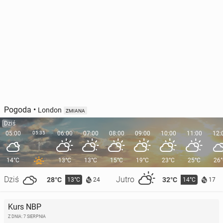
Pogoda
•
London
ZMIANA
Dziś
05:00
05:35
06:00
07:00
08:00
09:00
10:00
11:00
12:
14°C
13°C
13°C
15°C
19°C
23°C
25°C
26
Dziś
Jutro
28°C
32°C
13°C
14°C
24
17
Kurs NBP
Z DNIA: 7 SIERPNIA