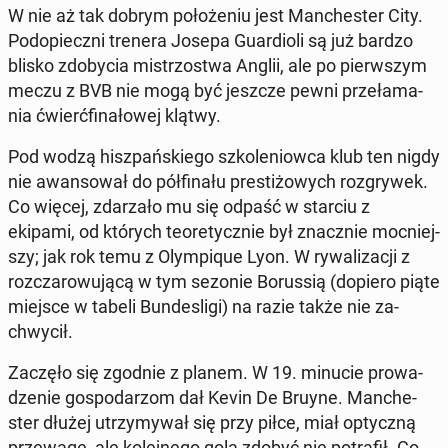
W nie aż tak dobrym po­ło­że­niu jest Man­che­ster City.
Pod­opiecz­ni trenera Josepa Gu­ar­dio­li są już bardzo
blisko zdo­by­cia mi­strzo­stwa Anglii, ale po pierw­szym
meczu z BVB nie mogą być jeszcze pewni prze­ła­ma­
nia ćwierć­fi­na­ło­wej klątwy.
Pod wodzą hisz­pań­skie­go szko­le­niow­ca klub ten nigdy
nie awan­so­wał do pół­fi­na­łu pre­sti­żo­wych roz­gry­wek.
Co więcej, zda­rza­ło mu się odpaść w starciu z
ekipami, od których teo­re­tycz­nie był znacz­nie moc­niej­
szy; jak rok temu z Olym­pi­que Lyon. W ry­wa­li­za­cji z
roz­cza­ro­wu­ją­cą w tym sezonie Bo­rus­sią (dopiero piąte
miejsce w tabeli Bun­de­sli­gi) na razie także nie za­
chwy­cił.
Zaczęło się zgodnie z planem. W 19. minucie pro­wa­
dze­nie go­spo­da­rzom dał Kevin De Bruyne. Man­che­
ster dłużej utrzy­my­wał się przy piłce, miał optycz­ną
prze­wa­gę, ale ko­lej­ne­go gola zdobyć nie po­tra­fił. Co