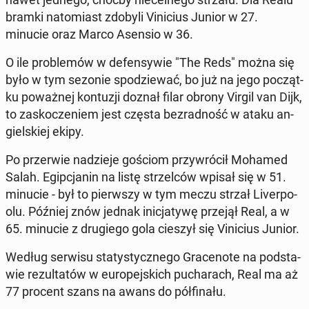
bramki na­to­miast zdobyli Vi­ni­cius Junior w 27.
minucie oraz Marco Asensio w 36.
O ile pro­ble­mów w de­fen­sy­wie "The Reds" można się
było w tym sezonie spo­dzie­wać, bo już na jego po­cząt­
ku po­waż­nej kon­tu­zji doznał filar obrony Virgil van Dijk,
to za­sko­cze­niem jest częsta bez­rad­ność w ataku an­
giel­skiej ekipy.
Po prze­rwie na­dzie­je gościom przy­wró­cił Mohamed
Salah. Egip­cja­nin na listę strzel­ców wpisał się w 51.
minucie - był to pierw­szy w tym meczu strzał Li­ver­po­
olu. Później znów jednak ini­cja­ty­wę przejął Real, a w
65. minucie z dru­gie­go gola cieszył się Vi­ni­cius Junior.
Według serwisu sta­ty­stycz­ne­go Gra­ce­no­te na pod­sta­
wie re­zul­ta­tów w eu­ro­pej­skich pu­cha­rach, Real ma aż
77 procent szans na awans do pół­fi­na­łu.