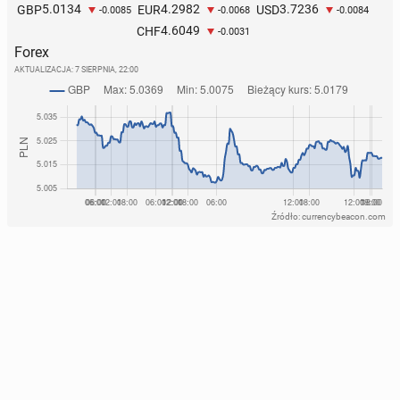
5.0134
4.2982
3.7236
GBP
EUR
USD
-0.0085
-0.0068
-0.0084
4.6049
CHF
-0.0031
Forex
AKTUALIZACJA:
7 SIERPNIA, 22:00
Źródło: currencybeacon.com