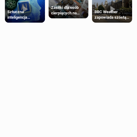
Zasiłki dla osób
Sztuczna
BBC Weather
cierpiących na
inteligencja
zapowiada szóstą
schorzenia
próbowała oszukać
falę upałów w
psychiczne
człowieka
Londynie