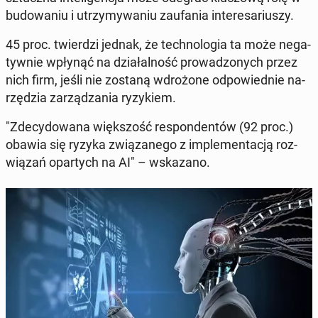
bu­do­wa­niu i utrzy­my­wa­niu za­ufa­nia in­te­re­sa­riu­szy.
45 proc. twier­dzi jednak, że tech­no­lo­gia ta może ne­ga­
tyw­nie wpłynąć na dzia­łal­ność pro­wa­dzo­nych przez
nich firm, jeśli nie zostaną wdro­żo­ne od­po­wied­nie na­
rzę­dzia za­rzą­dza­nia ry­zy­kiem.
"Zde­cy­do­wa­na więk­szość re­spon­den­tów (92 proc.)
obawia się ryzyka zwią­za­ne­go z im­ple­men­ta­cją roz­
wią­zań opar­tych na AI" – wska­za­no.