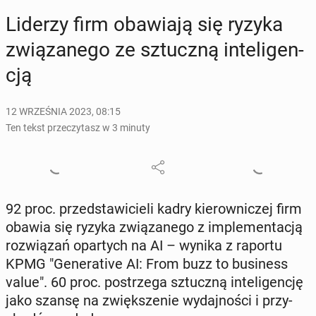
Liderzy firm oba­wia­ją się ryzyka
zwią­za­ne­go ze sztucz­ną in­te­li­gen­
cją
12 WRZEŚNIA 2023, 08:15
Ten tekst przeczytasz w 3 minuty
92 proc. przed­sta­wi­cie­li kadry kie­row­ni­czej firm
obawia się ryzyka zwią­za­ne­go z im­ple­men­ta­cją
roz­wią­zań opar­tych na AI – wynika z raportu
KPMG "Ge­ne­ra­ti­ve AI: From buzz to bu­si­ness
value". 60 proc. po­strze­ga sztucz­ną in­te­li­gen­cję
jako szansę na zwięk­sze­nie wy­daj­no­ści i przy­