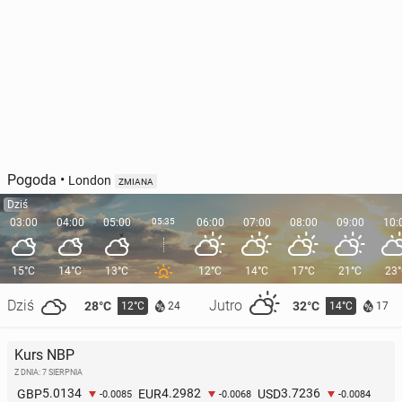
Pogoda
•
London
ZMIANA
Dziś
03:00
04:00
05:00
05:35
06:00
07:00
08:00
09:00
10:
15°C
14°C
13°C
12°C
14°C
17°C
21°C
23
Dziś
Jutro
28°C
32°C
12°C
14°C
24
17
Kurs NBP
Z DNIA: 7 SIERPNIA
5.0134
4.2982
3.7236
GBP
EUR
USD
-0.0085
-0.0068
-0.0084