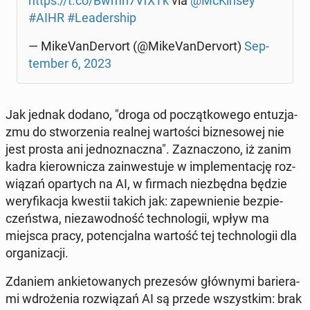
https://t.co/Bwmn7VfXTk
via
@McKin­sey
#AIHR
#Le­ader­ship
— Mi­ke­Van­De­rvort (@Mi­ke­Van­De­rvort)
Sep­
tem­ber 6, 2023
Jak jednak dodano, "droga od po­cząt­ko­we­go en­tu­zja­
zmu do stwo­rze­nia realnej war­to­ści biz­ne­so­wej nie
jest prosta ani jed­no­znacz­na". Za­zna­czo­no, iż zanim
kadra kie­row­ni­cza za­in­we­stu­je w im­ple­men­ta­cję roz­
wią­zań opar­tych na AI, w firmach nie­zbęd­na będzie
we­ry­fi­ka­cja kwestii takich jak: za­pew­nie­nie bez­pie­
czeń­stwa, nie­za­wod­ność tech­no­lo­gii, wpływ ma
miejsca pracy, po­ten­cjal­na wartość tej tech­no­lo­gii dla
or­ga­ni­za­cji.
Zdaniem an­kie­to­wa­nych pre­ze­sów głów­ny­mi ba­rie­ra­
mi wdro­że­nia roz­wią­zań AI są przede wszyst­kim: brak