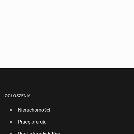
OGŁOSZENIA
Nieruchomości
Pracę oferują
Profile kandydatów