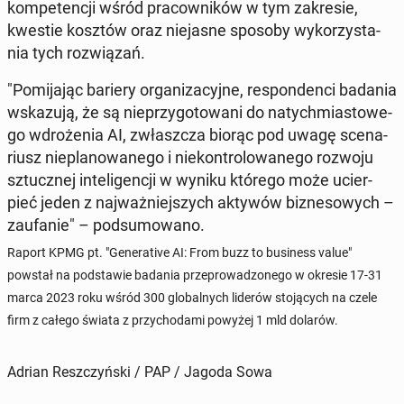
kom­pe­ten­cji wśród pra­cow­ni­ków w tym za­kre­sie,
kwestie kosztów oraz nie­ja­sne sposoby wy­ko­rzy­sta­
nia tych roz­wią­zań.
"Po­mi­ja­jąc bariery or­ga­ni­za­cyj­ne, re­spon­den­ci badania
wska­zu­ją, że są nie­przy­go­to­wa­ni do na­tych­mia­sto­we­
go wdro­że­nia AI, zwłasz­cza biorąc pod uwagę sce­na­
riusz nie­pla­no­wa­ne­go i nie­kon­tro­lo­wa­ne­go rozwoju
sztucz­nej in­te­li­gen­cji w wyniku którego może ucier­
pieć jeden z naj­waż­niej­szych aktywów biz­ne­so­wych –
za­ufa­nie" – pod­su­mo­wa­no.
Raport KPMG pt. "Ge­ne­ra­ti­ve AI: From buzz to bu­si­ness value"
powstał na pod­sta­wie badania prze­pro­wa­dzo­ne­go w okresie 17-31
marca 2023 roku wśród 300 glo­bal­nych liderów sto­ją­cych na czele
firm z całego świata z przy­cho­da­mi powyżej 1 mld dolarów.
Adrian Reszczyński / PAP / Jagoda Sowa