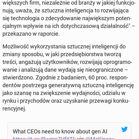
więk­szych firm, nie­za­leż­nie od branży w jakiej funk­cjo­
nu­ją, uważa, że sztucz­na in­te­li­gen­cja to roz­wi­ja­ją­ca
się tech­no­lo­gia o zde­cy­do­wa­nie naj­więk­szym po­ten­
cjal­nym wpływie na ich do­tych­cza­so­wą dzia­łal­ność" –
prze­ka­za­no w ra­por­cie.
Moż­li­wość wy­ko­rzy­sta­nia sztucz­nej in­te­li­gen­cji do
zmiany sposobu, w jaki przed­się­bior­stwa tworzą
treści, an­ga­żu­ją użyt­kow­ni­ków, roz­wi­ja­ją opro­gra­mo­
wa­nie i ana­li­zu­ją dane wydają się nie­ogra­ni­czo­ne –
stwier­dzo­no. Zgodnie z ba­da­niem, 60 proc. re­spon­
den­tów po­strze­ga ge­ne­ra­tyw­ną sztucz­ną in­te­li­gen­cję
jako szansę na zwięk­sze­nie wy­daj­no­ści, udziału w
rynku i przy­cho­dów oraz uzy­ska­nie prze­wa­gi kon­ku­
ren­cyj­nej.
What CEOs need to know about gen AI