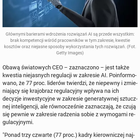
Głów­ny­mi ba­rie­ra­mi wdro­że­nia roz­wią­zań AI są przede wszyst­kim:
brak kom­pe­ten­cji wśród pra­cow­ni­ków w tym za­kre­sie, kwestie
kosztów oraz nie­ja­sne sposoby wy­ko­rzy­sta­nia tych roz­wią­zań. (Fot.
Getty Images)
Obawą świa­to­wych CEO – za­zna­czo­no – jest także
kwestia nie­ja­snych re­gu­la­cji w za­kre­sie AI. Po­in­for­mo­
wa­no, że 77 proc. liderów twier­dzi, że nie­pew­ny i zmie­
nia­ją­cy się kra­jo­braz re­gu­la­cyj­ny wpływa na ich
decyzje in­we­sty­cyj­ne w za­kre­sie ge­ne­ra­tyw­nej sztucz­
nej in­te­li­gen­cji, ale rów­no­cze­śnie za­zna­cza­ją, że czują
się pewnie w za­kre­sie ra­dze­nia sobie z wy­mo­ga­mi re­
gu­la­cyj­ny­mi.
"Ponad trzy czwarte (77 proc.) kadry kie­row­ni­czej naj­