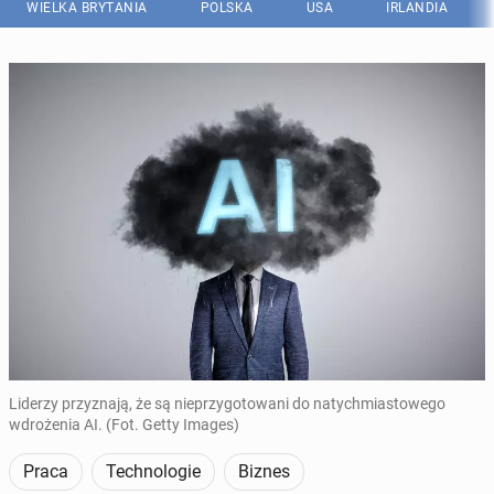
WIELKA BRYTANIA
POLSKA
USA
IRLANDIA
Liderzy przyznają, że są nieprzygotowani do natychmiastowego
wdrożenia AI. (Fot. Getty Images)
Praca
Technologie
Biznes