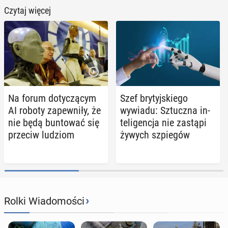
Czytaj więcej
Na forum do­ty­czą­cym
Szef bry­tyj­skie­go
AI roboty za­pew­ni­ły, że
wywiadu: Sztucz­na in­
nie będą bun­to­wać się
te­li­gen­cja nie zastąpi
przeciw ludziom
żywych szpie­gów
›
Rolki Wiadomości