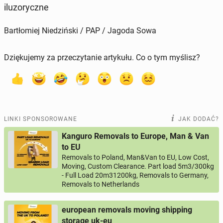
ilu­zo­rycz­ne
Bartłomiej Niedziński / PAP / Jagoda Sowa
Dziękujemy za przeczytanie artykułu. Co o tym myślisz?
LINKI SPONSOROWANE
JAK DODAĆ?
Kanguro Removals to Europe, Man & Van
to EU
Removals to Poland, Man&Van to EU, Low Cost,
Moving, Custom Clearance. Part load 5m3/300kg
- Full Load 20m31200kg, Removals to Germany,
Removals to Netherlands
european removals moving shipping
storage uk-eu