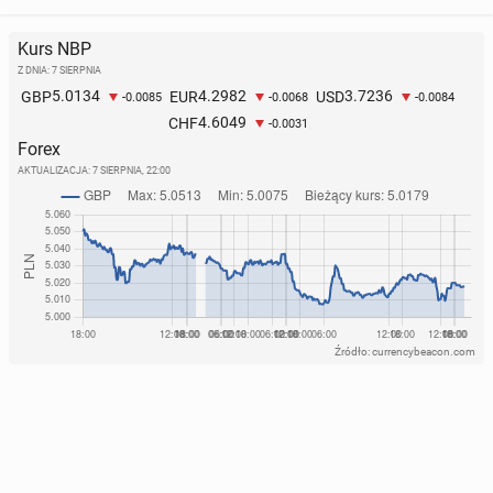
Kurs NBP
Z DNIA: 7 SIERPNIA
5.0134
4.2982
3.7236
GBP
EUR
USD
-0.0085
-0.0068
-0.0084
4.6049
CHF
-0.0031
Forex
AKTUALIZACJA:
7 SIERPNIA, 22:00
Źródło: currencybeacon.com