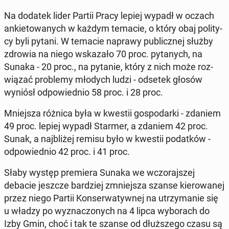
Na dodatek lider Partii Pracy lepiej wypadł w oczach
an­kie­to­wa­nych w każdym temacie, o który obaj po­li­ty­
cy byli pytani. W temacie naprawy pu­blicz­nej służby
zdrowia na niego wska­za­ło 70 proc. py­ta­nych, na
Sunaka - 20 proc., na pytanie, który z nich może roz­
wią­zać pro­ble­my młodych ludzi - odsetek głosów
wyniósł od­po­wied­nio 58 proc. i 28 proc.
Mniej­sza różnica była w kwestii go­spo­dar­ki - zdaniem
49 proc. lepiej wypadł Starmer, a zdaniem 42 proc.
Sunak, a naj­bli­żej remisu było w kwestii po­dat­ków -
od­po­wied­nio 42 proc. i 41 proc.
Słaby występ pre­mie­ra Sunaka we wczo­raj­szej
debacie jeszcze bar­dziej zmniej­sza szanse kie­ro­wa­nej
przez niego Partii Kon­ser­wa­tyw­nej na utrzy­ma­nie się
u władzy po wy­zna­czo­nych na 4 lipca wy­bo­rach do
Izby Gmin, choć i tak te szanse od dłuż­sze­go czasu są