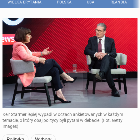
WIELKA BRYTANIA
POLSKA
USA
IRLANDIA
Keir Starmer lepiej wypadł w oczach ankietowanych w każdym
temacie, o który obaj politycy byli pytani w debacie. (Fot. Getty
Images)
Polityka
Wybory