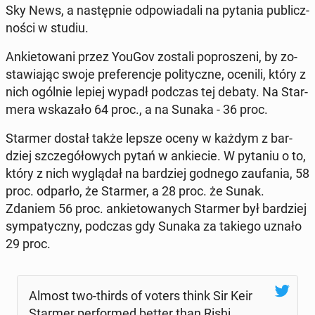
Sky News, a na­stęp­nie od­po­wia­da­li na pytania pu­blicz­
no­ści w studiu.
An­kie­to­wa­ni przez YouGov zostali po­pro­sze­ni, by zo­
sta­wia­jąc swoje pre­fe­ren­cje po­li­tycz­ne, ocenili, który z
nich ogólnie lepiej wypadł podczas tej debaty. Na Star­
me­ra wska­za­ło 64 proc., a na Sunaka - 36 proc.
Starmer dostał także lepsze oceny w każdym z bar­
dziej szcze­gó­ło­wych pytań w an­kie­cie. W pytaniu o to,
który z nich wy­glą­dał na bar­dziej godnego za­ufa­nia, 58
proc. odparło, że Starmer, a 28 proc. że Sunak.
Zdaniem 56 proc. an­kie­to­wa­nych Starmer był bar­dziej
sym­pa­tycz­ny, podczas gdy Sunaka za takiego uznało
29 proc.
Almost two-thirds of voters think Sir Keir
Starmer per­for­med better than Rishi