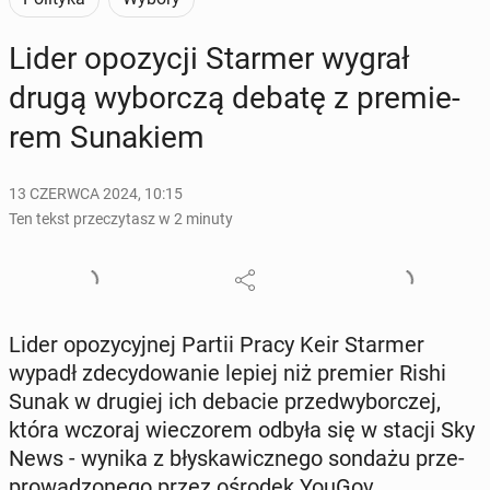
Lider opo­zy­cji Starmer wygrał
drugą wy­bor­czą debatę z pre­mie­
rem Su­na­kiem
13 CZERWCA 2024, 10:15
Ten tekst przeczytasz w 2 minuty
Lider opo­zy­cyj­nej Partii Pracy Keir Starmer
wypadł zde­cy­do­wa­nie lepiej niż premier Rishi
Sunak w drugiej ich debacie przed­wy­bor­czej,
która wczoraj wie­czo­rem odbyła się w stacji Sky
News - wynika z bły­ska­wicz­ne­go sondażu prze­
pro­wa­dzo­ne­go przez ośrodek YouGov.