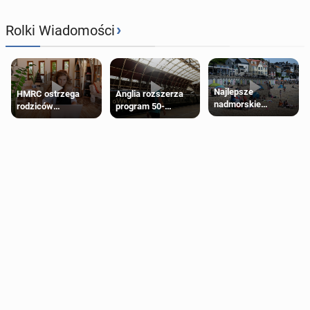
›
Rolki Wiadomości
Najlepsze
HMRC ostrzega
Anglia rozszerza
nadmorskie
rodziców
program 50-
miasteczko blisko
pobierających Child
procentowych
Londynu
Benefit. Mogą być
zniżek kolejowych
zobowiązani do
na 18-latków
zwrotu zasiłku