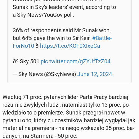
Sunak in Sky's le­ader­s' event, ac­cor­ding to
a Sky News/YouGov poll.
36% of re­spon­dents said Mr Sunak won,
but 64% gave the win to Sir Keir.
#Bat­tle­
For­No10
ð
https://t.co/KOF0XIxeCa
ðº Sky 501
pic.twitter.com/gZY­UfTzZ04
— Sky News (@SkyNews)
June 12, 2024
Według 71 proc. py­ta­nych lider Partii Pracy bar­dziej
rozumie zwy­kłych ludzi, na­to­miast tylko 13 proc. po­
wie­dzia­ło to o pre­mie­rze. Sunak prze­grał nawet w
pytaniu o to, który z uczest­ni­ków bar­dziej wy­glą­dał jak
ma­te­riał na pre­mie­ra - na niego wska­za­ło 35 proc. ba­
da­nych, na Star­me­ra - 50 proc.