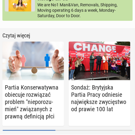
We are No1 Man&Van, Removals, Shipping,
Moving operating 6 days a week, Monday-
Saturday, Door to Door.
Czytaj więcej
Partia Kon­ser­wa­tyw­na
Sondaż: Bry­tyj­ska
obie­cu­je roz­wią­zać
Partia Pracy od­nie­sie
problem "nie­po­ro­zu­
naj­więk­sze zwy­cię­stwo
mień" zwią­za­nych z
od prawie 100 lat
prawną de­fi­ni­cją płci