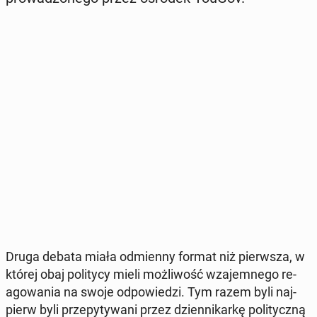
Druga debata miała od­mien­ny format niż pierw­sza, w
której obaj po­li­ty­cy mieli moż­li­wość wza­jem­ne­go re­
ago­wa­nia na swoje od­po­wie­dzi. Tym razem byli naj­
pierw byli prze­py­ty­wa­ni przez dzien­ni­kar­kę po­li­tycz­ną