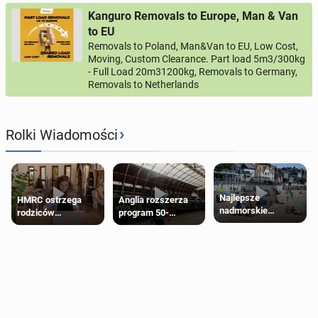
Kanguro Removals to Europe, Man & Van
to EU
Removals to Poland, Man&Van to EU, Low Cost,
Moving, Custom Clearance. Part load 5m3/300kg
- Full Load 20m31200kg, Removals to Germany,
Removals to Netherlands
›
Rolki Wiadomości
Najlepsze
HMRC ostrzega
Anglia rozszerza
nadmorskie
rodziców
program 50-
miasteczko blisko
pobierających Child
procentowych
Londynu
Benefit. Mogą być
zniżek kolejowych
zobowiązani do
na 18-latków
zwrotu zasiłku