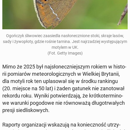
Ogoń­czyk śli­wo­wiec za­asie­dla na­sło­necz­nio­ne stoki, skraje lasów,
sady i ży­wo­pło­ty, gdzie rośnie tarnina. Jest naj­rza­dziej wy­stę­pu­ją­cym
motylem w UK.
(Fot. Getty Images)
Mimo że 2025 był naj­sło­necz­niej­szym rokiem w hi­sto­
rii po­mia­rów me­te­oro­lo­gicz­nych w Wiel­kiej Bry­ta­nii,
dla motyli rok ten upla­so­wał się w środku ran­kin­gu
(20. miejsce na 50 lat) i żaden gatunek nie za­no­to­wał
rekordu roku. Wyniki po­twier­dza­ją, że krót­ko­ter­mi­no­
we warunki po­go­do­we nie rów­no­wa­żą dłu­go­trwa­łych
presji sie­dli­sko­wych.
Raporty or­ga­ni­za­cji wska­zu­ją na ko­niecz­ność utrzy­