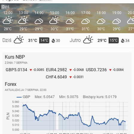
Dziś
12:00
13:00
14:00
15:00
16:00
17:00
18:00
19:00
20:
28°C
29°C
29°C
30°C
31°C
31°C
30°C
29°C
27
Dziś
Jutro
31°C
29°C
14°C
15°C
30
34
Kurs NBP
Z DNIA: 7 SIERPNIA
5.0134
4.2982
3.7236
GBP
EUR
USD
-0.0085
-0.0068
-0.0084
4.6049
CHF
-0.0031
Forex
AKTUALIZACJA:
7 SIERPNIA, 22:00