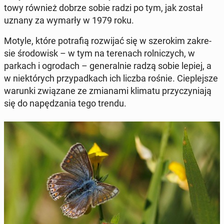
to­wy również dobrze sobie radzi po tym, jak został
uznany za wymarły w 1979 roku.
Motyle, które po­tra­fią roz­wi­jać się w sze­ro­kim za­kre­
sie śro­do­wisk – w tym na te­re­nach rol­ni­czych, w
parkach i ogro­dach – ge­ne­ral­nie radzą sobie lepiej, a
w nie­któ­rych przy­pad­kach ich liczba rośnie. Cie­plej­sze
warunki zwią­za­ne ze zmia­na­mi klimatu przy­czy­nia­ją
się do na­pę­dza­nia tego trendu.