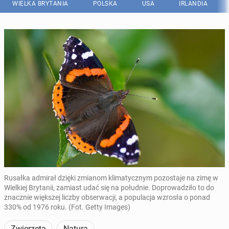
WIELKA BRYTANIA
POLSKA
USA
IRLANDIA
Rusałka admirał dzięki zmianom klimatycznym pozostaje na zimę w
Wielkiej Brytanii, zamiast udać się na południe. Doprowadziło to do
znacznie większej liczby obserwacji, a populacja wzrosła o ponad
330% od 1976 roku. (Fot. Getty Images)
Zwierzęta
Natura