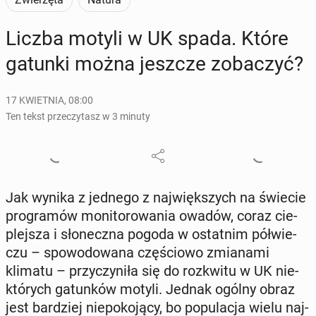
Liczba motyli w UK spada. Które
gatunki można jeszcze zo­ba­czyć?
17 KWIETNIA, 08:00
Ten tekst przeczytasz w 3 minuty
Jak wynika z jednego z naj­więk­szych na świecie
pro­gra­mów mo­ni­to­ro­wa­nia owadów, coraz cie­
plej­sza i sło­necz­na pogoda w ostat­nim pół­wie­
czu – spo­wo­do­wa­na czę­ścio­wo zmia­na­mi
klimatu – przy­czy­ni­ła się do roz­kwi­tu w UK nie­
któ­rych ga­tun­ków motyli. Jednak ogólny obraz
jest bar­dziej nie­po­ko­ją­cy, bo po­pu­la­cja wielu naj­