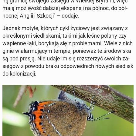
ną granicę swojego zasięgu w Wiel­kiej Bry­ta­nii, więc
mają moż­li­wość dalszej eks­pan­sji na północ, do pół­
noc­nej Anglii i Szkocji" – dodaje.
Jednak motyle, których cykl życiowy jest zwią­za­ny z
okre­ślo­ny­mi sie­dli­ska­mi, takimi jak leśne polany czy
wa­pien­ne łąki, bo­ry­ka­ją się z pro­ble­ma­mi. Wiele z nich
ginie w alar­mu­ją­cym tempie, po­nie­waż te śro­do­wi­ska
są pod presją. Nie udaje im się roz­sze­rzyć swoich za­
się­gów z powodu braku od­po­wied­nich nowych sie­dlisk
do ko­lo­ni­za­cji.