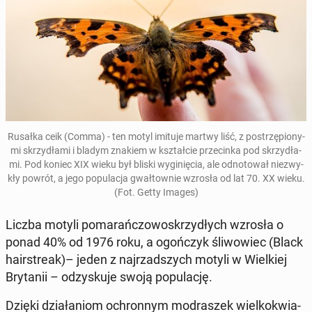
Rusałka ceik (Comma) - ten motyl imituje martwy liść, z po­strzę­pio­ny­
mi skrzy­dła­mi i bladym znakiem w kształ­cie prze­cin­ka pod skrzy­dła­
mi. Pod koniec XIX wieku był bliski wy­gi­nię­cia, ale od­no­to­wał nie­zwy­
kły powrót, a jego po­pu­la­cja gwał­tow­nie wzrosła od lat 70. XX wieku.
(Fot. Getty Images)
Liczba motyli po­ma­rań­czo­wo­skrzy­dłych wzrosła o
ponad 40% od 1976 roku, a ogoń­czyk śli­wo­wiec (Black
ha­ir­stre­ak)– jeden z naj­rzad­szych motyli w Wiel­kiej
Bry­ta­nii – od­zy­sku­je swoją po­pu­la­cję.
Dzięki dzia­ła­niom ochron­nym mo­dra­szek wiel­ko­kwia­