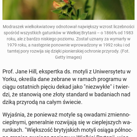
Mo­dra­szek wiel­ko­kwia­to­wy od­no­to­wał naj­więk­szy wzrost li­czeb­no­ści
spośród wszyst­kich ga­tun­ków w Wiel­kiej Bry­ta­nii – o 1866% od 1983
roku, ale z bardzo ni­skie­go poziomu. Został uznany za wymarły w
1979 roku, a na­stęp­nie po­now­nie wpro­wa­dzo­ny w 1992 roku i od
tamtej pory rozwija się dzięki pio­nier­skiej ochro­nie przy­ro­dy. (Fot.
Getty Images)
Prof. Jane Hill, eks­pert­ka ds. motyli z Uni­wer­sy­te­tu w
Yorku, określa dane zebrane w ramach pro­gra­mu w
ciągu ostat­nich pięciu dekad jako "nie­zwy­kłe" i twier­
dzi, że sta­no­wią one złoty stan­dard w ba­da­niach nad
dziką przy­ro­dą na całym świecie.
Wy­ja­śnia, że ​​po­nie­waż motyle są owadami zmien­no­
ciepl­ny­mi, ge­ne­ral­nie roz­wi­ja­ją się w cie­plej­szych wa­
run­kach. "Więk­szość bry­tyj­skich motyli osiąga pół­noc­