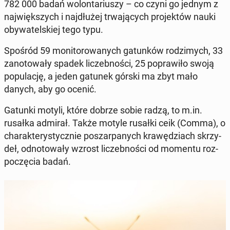
782 000 badań wo­lon­ta­riu­szy – co czyni go jednym z
naj­więk­szych i naj­dłu­żej trwa­ją­cych pro­jek­tów nauki
oby­wa­tel­skiej tego typu.
Spośród 59 mo­ni­to­ro­wa­nych ga­tun­ków ro­dzi­mych, 33
za­no­to­wa­ły spadek li­czeb­no­ści, 25 po­pra­wi­ło swoją
po­pu­la­cję, a jeden gatunek górski ma zbyt mało
danych, aby go ocenić.
Gatunki motyli, które dobrze sobie radzą, to m.in.
rusałka admirał. Także motyle rusałki ceik (Comma), o
cha­rak­te­ry­stycz­nie po­szar­pa­nych kra­wę­dziach skrzy­
deł, od­no­to­wa­ły wzrost li­czeb­no­ści od momentu roz­
po­czę­cia badań.