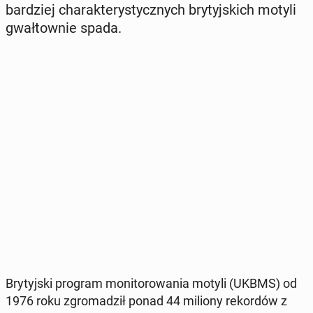
bar­dziej cha­rak­te­ry­stycz­nych bry­tyj­skich motyli
gwał­tow­nie spada.
Bry­tyj­ski program mo­ni­to­ro­wa­nia motyli (UKBMS) od
1976 roku zgro­ma­dził ponad 44 miliony re­kor­dów z