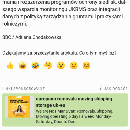
ma­nia i roz­sze­rze­nia pro­gra­mów ochrony sie­dlisk, dal­
sze­go wspar­cia mo­ni­to­rin­gu UKBMS oraz in­te­gra­cji
danych z po­li­ty­ką za­rzą­dza­nia grun­ta­mi i prak­ty­ka­mi
rol­ni­czy­mi.
BBC / Adriana Chodakowska
Dziękujemy za przeczytanie artykułu. Co o tym myślisz?
LINKI SPONSOROWANE
JAK DODAĆ?
european removals moving shipping
storage uk-eu
We are No1 Man&Van, Removals, Shipping,
Moving operating 6 days a week, Monday-
Saturday, Door to Door.