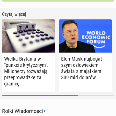
Czytaj więcej
Wielka Bry­ta­nia w
Elon Musk naj­bo­gat­
"punkcie kry­tycz­nym".
szym czło­wie­kiem
Mi­lio­ne­rzy roz­wa­ża­ją
świata z ma­jąt­kiem
prze­pro­wadz­kę za
839 mld dolarów
granicę
›
Rolki Wiadomości