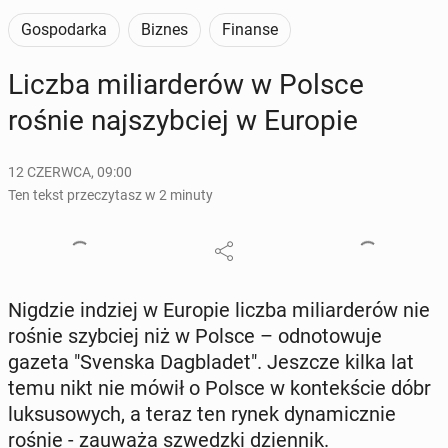
Gospodarka
Biznes
Finanse
Liczba mi­liar­de­rów w Polsce
rośnie naj­szyb­ciej w Europie
12 CZERWCA, 09:00
Ten tekst przeczytasz w 2 minuty
Nigdzie indziej w Europie liczba mi­liar­de­rów nie
rośnie szyb­ciej niż w Polsce – od­no­to­wu­je
gazeta "Svenska Dag­bla­det". Jeszcze kilka lat
temu nikt nie mówił o Polsce w kon­tek­ście dóbr
luk­su­so­wych, a teraz ten rynek dy­na­micz­nie
rośnie - zauważa szwedz­ki dzien­nik.