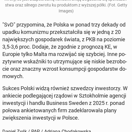
stwa oraz silnego zwrotu ku pro­duk­tom z wyższej półki. (Fot. Getty
Images)
"SvD" przy­po­mi­na, że Polska w ponad trzy dekady od
upadku ko­mu­ni­zmu prze­kształ­ci­ła się w jedną z 20
naj­więk­szych go­spo­da­rek świata, z PKB na po­zio­mie
3,5-3,6 proc. Dodaje, że zgodnie z pro­gno­zą KE, w
Europie tylko Malta ma roz­wi­jać się szyb­ciej. Inne po­
zy­tyw­ne wskaź­ni­ki to utrzy­mu­ją­ce się niskie bez­ro­bo­
cie oraz znaczny wzrost kon­sump­cji go­spo­darstw do­
mo­wych.
Sukces Polski widzą również szwedz­cy in­we­sto­rzy. W
an­kie­cie pod­le­ga­ją­cej rządowi w Sztok­hol­mie agencji
in­we­sty­cji i handlu Bu­si­ness Sweden z 2025 r. ponad
połowa an­kie­to­wa­nych firm za­de­kla­ro­wa­ła plany
zwięk­sze­nia in­we­sty­cji w Polsce.
Daniel Zyśk / PAP / Adriana Chodakowska