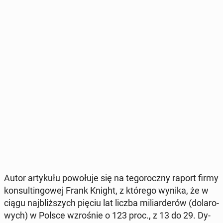
Autor ar­ty­ku­łu po­wo­łu­je się na te­go­rocz­ny raport firmy
kon­sul­tin­go­wej Frank Knight, z którego wynika, że w
ciągu naj­bliż­szych pięciu lat liczba mi­liar­de­rów (do­la­ro­
wych) w Polsce wzro­śnie o 123 proc., z 13 do 29. Dy­