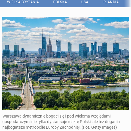
WIELKA BRYTANIA
POLSKA
USA
IRLANDIA
Warszawa dynamicznie bogaci się i pod wieloma względami
gospodarczymi nie tylko dystansuje resztę Polski, ale też dogania
najbogatsze metropolie Europy Zachodniej. (Fot. Getty Images)