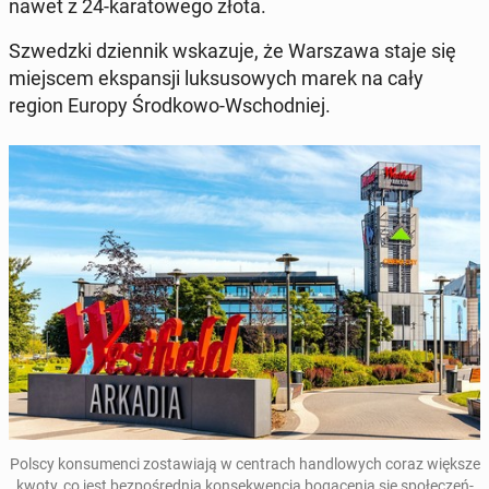
nawet z 24-ka­ra­to­we­go złota.
Szwedz­ki dzien­nik wska­zu­je, że War­sza­wa staje się
miej­scem eks­pan­sji luk­su­so­wych marek na cały
region Europy Środ­ko­wo-Wschod­niej.
Polscy kon­su­men­ci zo­sta­wia­ją w cen­trach han­dlo­wych coraz większe
kwoty, co jest bez­po­śred­nią kon­se­kwen­cją bo­ga­ce­nia się spo­łe­czeń­