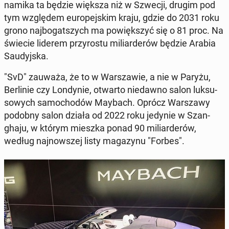
na­mi­ka ta będzie większa niż w Szwecji, drugim pod
tym wzglę­dem eu­ro­pej­skim kraju, gdzie do 2031 roku
grono naj­bo­gat­szych ma po­więk­szyć się o 81 proc. Na
świecie liderem przy­ro­stu mi­liar­de­rów będzie Arabia
Sau­dyj­ska.
"SvD" zauważa, że to w War­sza­wie, a nie w Paryżu,
Ber­li­nie czy Lon­dy­nie, otwarto nie­daw­no salon luk­su­
so­wych sa­mo­cho­dów Maybach. Oprócz War­sza­wy
podobny salon działa od 2022 roku jedynie w Szan­
gha­ju, w którym mieszka ponad 90 mi­liar­de­rów,
według naj­now­szej listy ma­ga­zy­nu "Forbes".