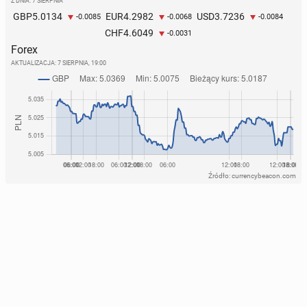
Z DNIA: 7 SIERPNIA
5.0134
4.2982
3.7236
GBP
EUR
USD
-0.0085
-0.0068
-0.0084
4.6049
CHF
-0.0031
Forex
AKTUALIZACJA:
7 SIERPNIA, 19:00
Źródło: currencybeacon.com