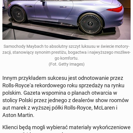
Sa­mo­cho­dy Maybach to ab­so­lut­ny szczyt luksusu w świecie mo­to­ry­
za­cji, sta­no­wią­cy synonim pre­sti­żu, bo­gac­twa i naj­wyż­sze­go moż­li­we­
go kom­for­tu.
(Fot. Getty Images)
Innym przy­kła­dem sukcesu jest od­no­to­wa­nie przez
Rolls-Royce'a re­kor­do­we­go roku sprze­da­ży na rynku
polskim. Gazeta wspo­mi­na o planach otwar­cia w
stolicy Polski przez jednego z de­ale­rów show roomów
aut marek z wyższej półki Rolls-Royce, McLaren i
Aston Martin.
Klienci będą mogli wy­bie­rać ma­te­ria­ły wy­koń­cze­nio­we