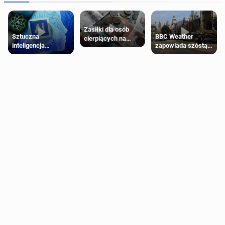
Zasiłki dla osób
Sztuczna
BBC Weather
cierpiących na
inteligencja
zapowiada szóstą
schorzenia
próbowała oszukać
falę upałów w
psychiczne
człowieka
Londynie