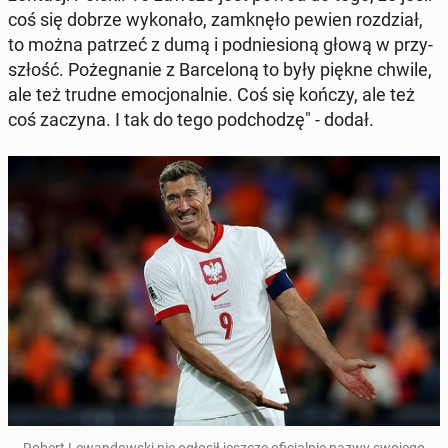
coś się dobrze wy­ko­na­ło, za­mknę­ło pewien roz­dział,
to można patrzeć z dumą i pod­nie­sio­ną głową w przy­
szłość. Po­że­gna­nie z Bar­ce­lo­ną to były piękne chwile,
ale też trudne emo­cjo­nal­nie. Coś się kończy, ale też
coś zaczyna. I tak do tego pod­cho­dzę" - dodał.