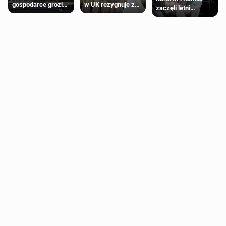
gospodarce grozi
w UK rezygnuje z
zaczęli letni
recesja, jeśli
roli druhny na
odpoczynek po
kryzys na Bliskim
ślubie
Igrzyskach
Wschodzie się
Wspólnoty w
przedłuży
Glasgow