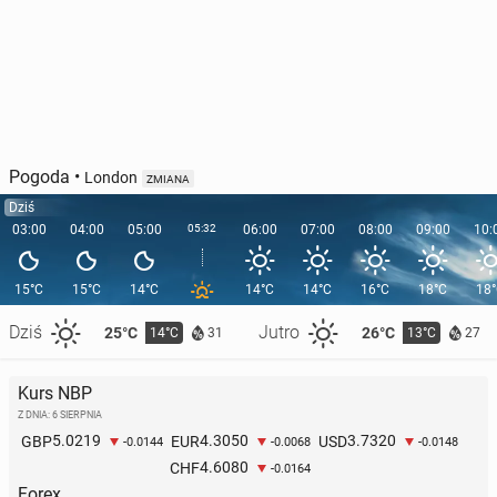
Pogoda
•
London
ZMIANA
Dziś
03:00
04:00
05:00
05:32
06:00
07:00
08:00
09:00
10:
15°C
15°C
14°C
14°C
14°C
16°C
18°C
18
Dziś
Jutro
25°C
26°C
14°C
13°C
31
27
Kurs NBP
Z DNIA: 6 SIERPNIA
5.0219
4.3050
3.7320
GBP
EUR
USD
-0.0144
-0.0068
-0.0148
4.6080
CHF
-0.0164
Forex