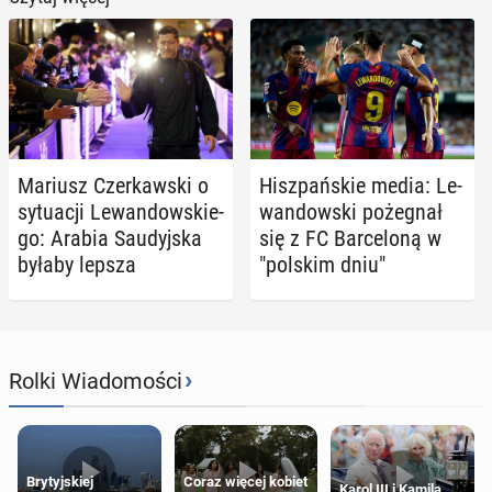
Mariusz Czer­kaw­ski o
Hisz­pań­skie media: Le­
sy­tu­acji Le­wan­dow­skie­
wan­dow­ski po­że­gnał
go: Arabia Sau­dyj­ska
się z FC Bar­ce­lo­ną w
byłaby lepsza
"polskim dniu"
›
Rolki Wiadomości
Brytyjskiej
Coraz więcej kobiet
Karol III i Kamila