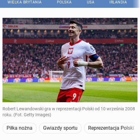
WIELKA BRYTANIA
POLSKA
USA
IRLANDIA
Robert Lewandowski gra w reprezentacji Polski od 10 września 2008
roku. (Fot. Getty Images)
Piłka nożna
Gwiazdy sportu
Reprezentacja Polski