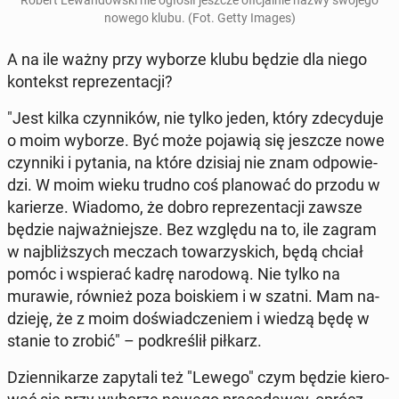
Robert Le­wan­dow­ski nie ogłosił jeszcze ofi­cjal­nie nazwy swojego
nowego klubu. (Fot. Getty Images)
A na ile ważny przy wyborze klubu będzie dla niego
kon­tekst re­pre­zen­ta­cji?
"Jest kilka czyn­ni­ków, nie tylko jeden, który zde­cy­du­je
o moim wyborze. Być może pojawią się jeszcze nowe
czyn­ni­ki i pytania, na które dzisiaj nie znam od­po­wie­
dzi. W moim wieku trudno coś pla­no­wać do przodu w
ka­rie­rze. Wiadomo, że dobro re­pre­zen­ta­cji zawsze
będzie naj­waż­niej­sze. Bez względu na to, ile zagram
w naj­bliż­szych meczach to­wa­rzy­skich, będą chciał
pomóc i wspie­rać kadrę na­ro­do­wą. Nie tylko na
murawie, również poza bo­iskiem i w szatni. Mam na­
dzie­ję, że z moim do­świad­cze­niem i wiedzą będę w
stanie to zrobić" – pod­kre­ślił piłkarz.
Dzien­ni­ka­rze za­py­ta­li też "Lewego" czym będzie kie­ro­