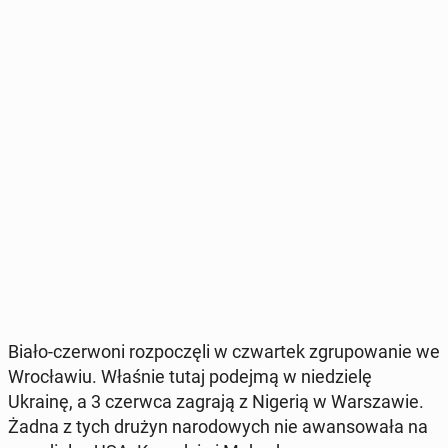
Biało-czer­wo­ni roz­po­czę­li w czwar­tek zgru­po­wa­nie we
Wro­cła­wiu. Właśnie tutaj podejmą w nie­dzie­lę
Ukrainę, a 3 czerwca zagrają z Nigerią w War­sza­wie.
Żadna z tych drużyn na­ro­do­wych nie awan­so­wa­ła na