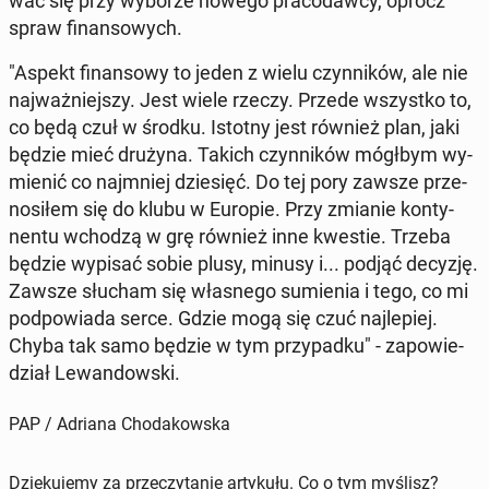
wać się przy wyborze nowego pra­co­daw­cy, oprócz
spraw fi­nan­so­wych.
"Aspekt fi­nan­so­wy to jeden z wielu czyn­ni­ków, ale nie
naj­waż­niej­szy. Jest wiele rzeczy. Przede wszyst­ko to,
co będą czuł w środku. Istotny jest również plan, jaki
będzie mieć drużyna. Takich czyn­ni­ków mógłbym wy­
mie­nić co naj­mniej dzie­sięć. Do tej pory zawsze prze­
no­si­łem się do klubu w Europie. Przy zmianie kon­ty­
nen­tu wchodzą w grę również inne kwestie. Trzeba
będzie wypisać sobie plusy, minusy i... podjąć decyzję.
Zawsze słucham się wła­sne­go su­mie­nia i tego, co mi
pod­po­wia­da serce. Gdzie mogą się czuć naj­le­piej.
Chyba tak samo będzie w tym przy­pad­ku" - za­po­wie­
dział Le­wan­dow­ski.
PAP / Adriana Chodakowska
Dziękujemy za przeczytanie artykułu. Co o tym myślisz?