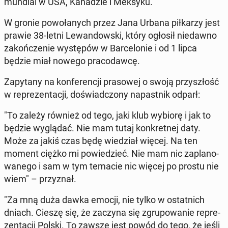
mundial w USA, Ka­na­dzie i Meksyku.
W gronie po­wo­ła­nych przez Jana Urbana pił­ka­rzy jest
prawie 38-letni Le­wan­dow­ski, który ogłosił nie­daw­no
za­koń­cze­nie wy­stę­pów w Bar­ce­lo­nie i od 1 lipca
będzie miał nowego pra­co­daw­cę.
Za­py­ta­ny na kon­fe­ren­cji pra­so­wej o swoją przy­szłość
w re­pre­zen­ta­cji, do­świad­czo­ny na­past­nik odparł:
"To zależy również od tego, jaki klub wybiorę i jak to
będzie wy­glą­dać. Nie mam tutaj kon­kret­nej daty.
Może za jakiś czas będę wie­dział więcej. Na ten
moment ciężko mi po­wie­dzieć. Nie mam nic za­pla­no­
wa­ne­go i sam w tym temacie nic więcej po prostu nie
wiem" – przy­znał.
"Za mną duża dawka emocji, nie tylko w ostat­nich
dniach. Cieszę się, że zaczyna się zgru­po­wa­nie re­pre­
zen­ta­cji Polski. To zawsze jest powód do tego, że jeśli