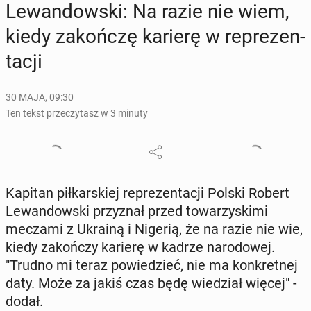
Le­wan­dow­ski: Na razie nie wiem,
kiedy za­koń­czę karierę w re­pre­zen­
ta­cji
30 MAJA, 09:30
Ten tekst przeczytasz w 3 minuty
Kapitan pił­kar­skiej re­pre­zen­ta­cji Polski Robert
Le­wan­dow­ski przy­znał przed to­wa­rzy­ski­mi
meczami z Ukrainą i Nigerią, że na razie nie wie,
kiedy za­koń­czy karierę w kadrze na­ro­do­wej.
"Trudno mi teraz po­wie­dzieć, nie ma kon­kret­nej
daty. Może za jakiś czas będę wie­dział więcej" -
dodał.