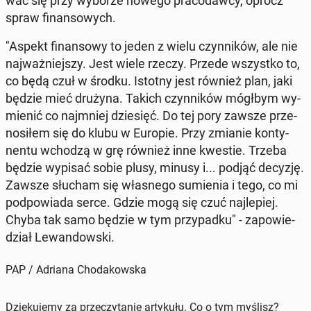
wać się przy wyborze nowego pra­co­daw­cy, oprócz
spraw fi­nan­so­wych.
"Aspekt fi­nan­so­wy to jeden z wielu czyn­ni­ków, ale nie
naj­waż­niej­szy. Jest wiele rzeczy. Przede wszyst­ko to,
co będą czuł w środku. Istotny jest również plan, jaki
będzie mieć drużyna. Takich czyn­ni­ków mógłbym wy­
mie­nić co naj­mniej dzie­sięć. Do tej pory zawsze prze­
no­si­łem się do klubu w Europie. Przy zmianie kon­ty­
nen­tu wchodzą w grę również inne kwestie. Trzeba
będzie wypisać sobie plusy, minusy i... podjąć decyzję.
Zawsze słucham się wła­sne­go su­mie­nia i tego, co mi
pod­po­wia­da serce. Gdzie mogą się czuć naj­le­piej.
Chyba tak samo będzie w tym przy­pad­ku" - za­po­wie­
dział Le­wan­dow­ski.
PAP / Adriana Chodakowska
Dziękujemy za przeczytanie artykułu. Co o tym myślisz?