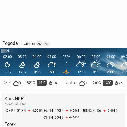
Pogoda
•
London
ZMIANA
Dziś
02:00
03:00
04:00
05:00
05:36
06:00
07:00
08:00
09:
17°C
17°C
16°C
16°C
16°C
18°C
20°C
23
Dziś
Jutro
32°C
26°C
16°C
13°C
18
25
Kurs NBP
Z DNIA: 7 SIERPNIA
5.0134
4.2982
3.7236
GBP
EUR
USD
-0.0085
-0.0068
-0.0084
4.6049
CHF
-0.0031
Forex