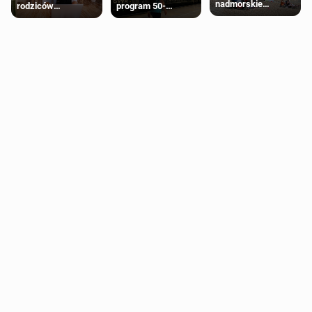
nadmorskie
rodziców
program 50-
miasteczko blisko
pobierających Child
procentowych
Londynu
Benefit. Mogą być
zniżek kolejowych
zobowiązani do
na 18-latków
zwrotu zasiłku