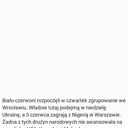
Biało-czer­wo­ni roz­po­czę­li w czwar­tek zgru­po­wa­nie we
Wro­cła­wiu. Właśnie tutaj podejmą w nie­dzie­lę
Ukrainę, a 3 czerwca zagrają z Nigerią w War­sza­wie.
Żadna z tych drużyn na­ro­do­wych nie awan­so­wa­ła na