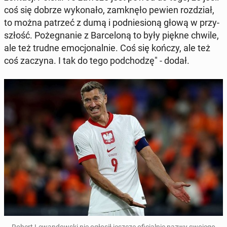
coś się dobrze wy­ko­na­ło, za­mknę­ło pewien roz­dział,
to można patrzeć z dumą i pod­nie­sio­ną głową w przy­
szłość. Po­że­gna­nie z Bar­ce­lo­ną to były piękne chwile,
ale też trudne emo­cjo­nal­nie. Coś się kończy, ale też
coś zaczyna. I tak do tego pod­cho­dzę" - dodał.