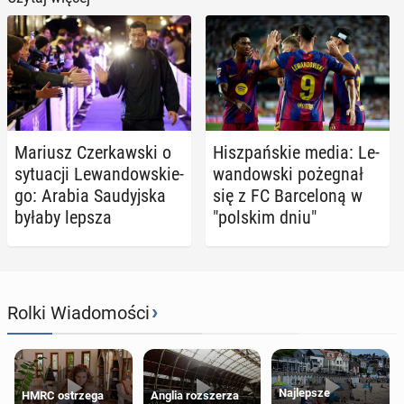
Mariusz Czer­kaw­ski o
Hisz­pań­skie media: Le­
sy­tu­acji Le­wan­dow­skie­
wan­dow­ski po­że­gnał
go: Arabia Sau­dyj­ska
się z FC Bar­ce­lo­ną w
byłaby lepsza
"polskim dniu"
›
Rolki Wiadomości
Najlepsze
HMRC ostrzega
Anglia rozszerza