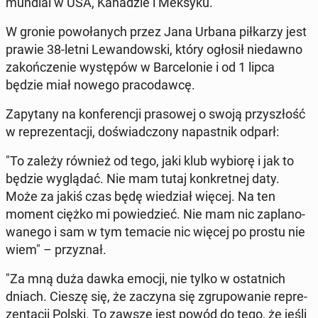
mundial w USA, Ka­na­dzie i Meksyku.
W gronie po­wo­ła­nych przez Jana Urbana pił­ka­rzy jest
prawie 38-letni Le­wan­dow­ski, który ogłosił nie­daw­no
za­koń­cze­nie wy­stę­pów w Bar­ce­lo­nie i od 1 lipca
będzie miał nowego pra­co­daw­cę.
Za­py­ta­ny na kon­fe­ren­cji pra­so­wej o swoją przy­szłość
w re­pre­zen­ta­cji, do­świad­czo­ny na­past­nik odparł:
"To zależy również od tego, jaki klub wybiorę i jak to
będzie wy­glą­dać. Nie mam tutaj kon­kret­nej daty.
Może za jakiś czas będę wie­dział więcej. Na ten
moment ciężko mi po­wie­dzieć. Nie mam nic za­pla­no­
wa­ne­go i sam w tym temacie nic więcej po prostu nie
wiem" – przy­znał.
"Za mną duża dawka emocji, nie tylko w ostat­nich
dniach. Cieszę się, że zaczyna się zgru­po­wa­nie re­pre­
zen­ta­cji Polski. To zawsze jest powód do tego, że jeśli