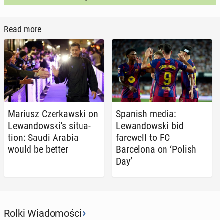
Read more
Mariusz Cz­erkaws­ki on
Spanish media:
Lewandowski's sit­u­a­
Lewandows­ki bid
tion: Saudi Arabia
farewell to FC
would be better
Barcelona on ‘Polish
Day’
›
Rolki Wiadomości