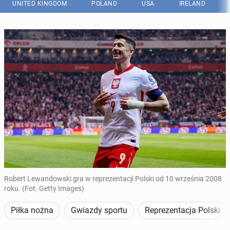
UNITED KINGDOM
POLAND
USA
IRELAND
Robert Lewandowski gra w reprezentacji Polski od 10 września 2008
roku. (Fot. Getty Images)
Piłka nożna
Gwiazdy sportu
Reprezentacja Polski