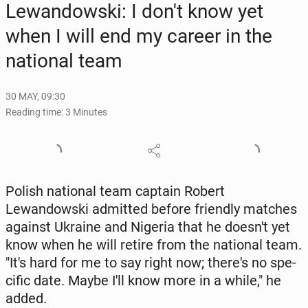
Lewandows­ki: I don't know yet
when I will end my career in the
na­tion­al team
30 MAY, 09:30
Reading time: 3 Minutes
Polish na­tion­al team captain Robert
Lewandows­ki ad­mit­ted before friend­ly matches
against Ukraine and Nigeria that he doesn't yet
know when he will retire from the na­tion­al team.
"It's hard for me to say right now; there's no spe­
cif­ic date. Maybe I'll know more in a while," he
added.