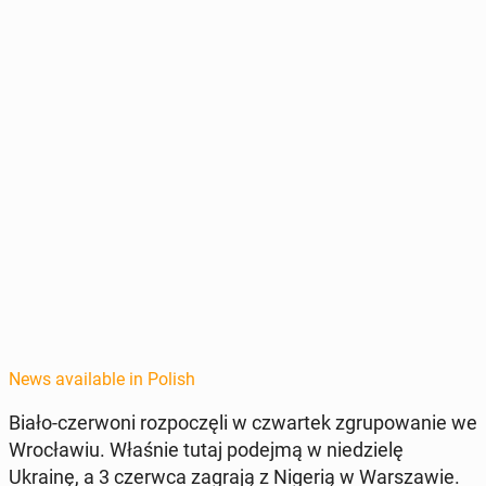
News available in Polish
Biało-cz­er­woni rozpoczęli w czwartek zgrupowanie we
Wrocław­iu. Właśnie tutaj podejmą w niedzielę
Ukrainę, a 3 czerwca zagrają z Nigerią w Warsza­w­ie.