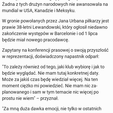
Żadna z tych drużyn nar­o­dowych nie awan­sowała na
mundial w USA, Kanadzie i Meksyku.
W gronie powołanych przez Jana Urbana piłkarzy jest
prawie 38-letni Lewandows­ki, który ogłosił niedawno
za­kończe­nie wys­tępów w Barcelonie i od 1 lipca
będzie miał nowego pra­co­daw­cę.
Za­py­tany na kon­fer­encji pra­sowej o swoją przyszłość
w reprezen­tacji, doświad­c­zony na­past­nik odparł:
"To zależy również od tego, jaki klub wybiorę i jak to
będzie wyglą­dać. Nie mam tutaj konkret­nej daty.
Może za jakiś czas będę wiedzi­ał więcej. Na ten
moment ciężko mi powiedzieć. Nie mam nic za­
planowanego i sam w tym temacie nic więcej po
prostu nie wiem" – przyz­nał.
"Za mną duża dawka emocji, nie tylko w os­tat­nich