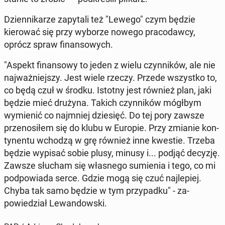
Dzi­en­nikarze za­py­tali też "Lewego" czym będzie
kierować się przy wyborze nowego pra­co­daw­cy,
oprócz spraw fi­nan­sowych.
"Aspekt fi­nan­sowy to jeden z wielu czyn­ników, ale nie
na­jważniejszy. Jest wiele rzeczy. Przede wszys­tko to,
co będą czuł w środku. Istotny jest również plan, jaki
będzie mieć drużyna. Takich czyn­ników mógłbym
wymienić co na­jm­niej dziesięć. Do tej pory zawsze
przenosiłem się do klubu w Europie. Przy zmianie kon­
ty­nen­tu wchodzą w grę również inne kwestie. Trzeba
będzie wypisać sobie plusy, minusy i... podjąć decyzję.
Zawsze słucham się włas­nego sum­ienia i tego, co mi
pod­powia­da serce. Gdzie mogą się czuć na­jlepiej.
Chyba tak samo będzie w tym przy­pad­ku" - za­
powiedzi­ał Lewandows­ki.