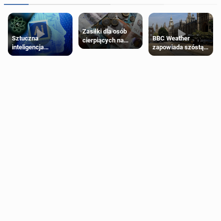
Zasiłki dla osób
Sztuczna
BBC Weather
cierpiących na
inteligencja
zapowiada szóstą
schorzenia
próbowała oszukać
falę upałów w
psychiczne
człowieka
Londynie