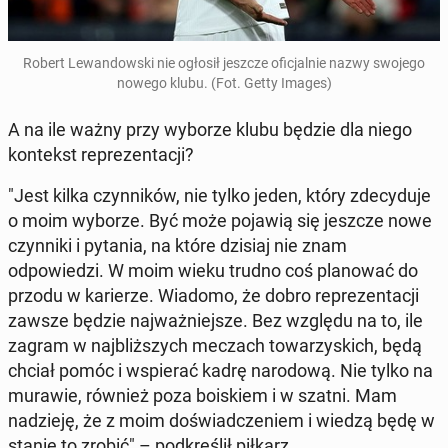
Robert Lewandows­ki nie ogłosił jeszcze ofic­jal­nie nazwy swojego
nowego klubu. (Fot. Getty Images)
A na ile ważny przy wyborze klubu będzie dla niego
kon­tekst reprezen­tacji?
"Jest kilka czyn­ników, nie tylko jeden, który zde­cy­du­je
o moim wyborze. Być może pojawią się jeszcze nowe
czyn­ni­ki i pytania, na które dzisiaj nie znam
odpowiedzi. W moim wieku trudno coś planować do
przodu w kari­erze. Wiadomo, że dobro reprezen­tacji
zawsze będzie na­jważniejsze. Bez względu na to, ile
zagram w na­jbliższych meczach to­warzys­kich, będą
chciał pomóc i wspier­ać kadrę nar­o­dową. Nie tylko na
murawie, również poza boiskiem i w szatni. Mam
nadzieję, że z moim doświad­cze­niem i wiedzą będę w
stanie to zrobić" – pod­kreślił piłkarz.