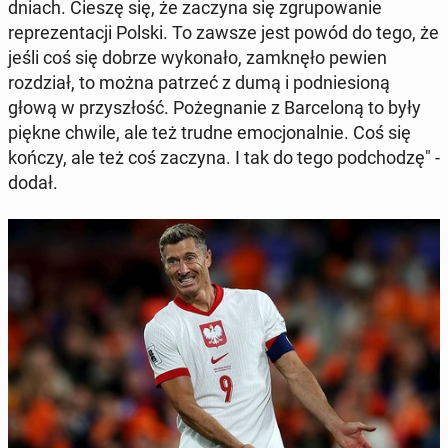
dniach. Cieszę się, że zaczyna się zgrupowanie
reprezen­tacji Polski. To zawsze jest powód do tego, że
jeśli coś się dobrze wykon­ało, zamknęło pewien
rozdzi­ał, to można patrzeć z dumą i pod­nie­sioną
głową w przyszłość. Pożeg­nanie z Barceloną to były
piękne chwile, ale też trudne emocjon­al­nie. Coś się
kończy, ale też coś zaczyna. I tak do tego pod­chodzę" -
dodał.