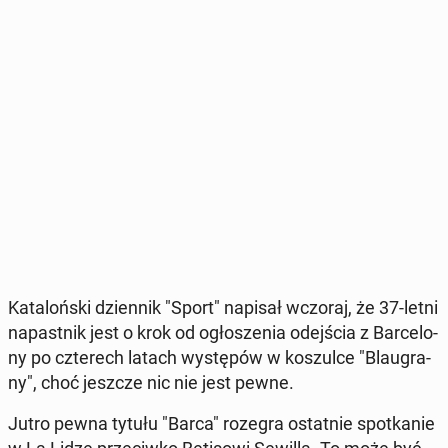
Ka­ta­loń­ski dzien­nik "Sport" napisał wczoraj, że 37-letni
na­past­nik jest o krok od ogło­sze­nia odej­ścia z Bar­ce­lo­
ny po czte­rech latach wy­stę­pów w ko­szul­ce "Blau­gra­
ny", choć jeszcze nic nie jest pewne.
Jutro pewna tytułu "Barca" rozegra ostat­nie spo­tka­nie