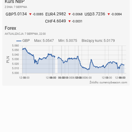
Kurs NBP
Z DNIA: 7 SIERPNIA
5.0134
4.2982
3.7236
GBP
EUR
USD
-0.0085
-0.0068
-0.0084
4.6049
CHF
-0.0031
Forex
AKTUALIZACJA:
7 SIERPNIA, 22:00
Źródło: currencybeacon.com