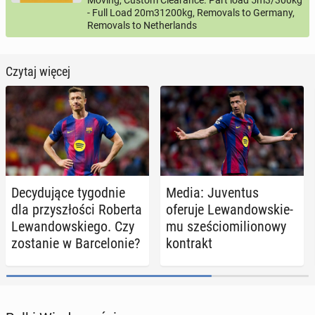
Moving, Custom Clearance. Part load 5m3/300kg
- Full Load 20m31200kg, Removals to Germany,
Removals to Netherlands
Czytaj więcej
De­cy­du­ją­ce ty­go­dnie
Media: Ju­ven­tus
dla przy­szło­ści Roberta
oferuje Le­wan­dow­skie­
Le­wan­dow­skie­go. Czy
mu sze­ścio­mi­lio­no­wy
zo­sta­nie w Bar­ce­lo­nie?
kon­trakt