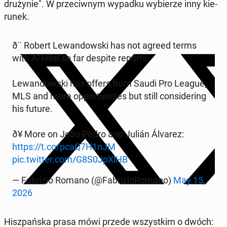
dru­ży­nie". W prze­ciw­nym wypadku wy­bie­rze inny kie­
ru­nek.
ð¨ Robert Le­wan­dow­ski has not agreed terms
with Al Hilal so far despite reports.
Le­wan­dow­ski has offers from Saudi Pro League,
MLS and more op­por­tu­ni­ties but still con­si­de­ring
his future.
ð¥ More on João Pedro and Julián Álvarez:
https://t.co/pcaQ7H1nJM
pic.twitter.com/G8S0JpXlHB
— Fa­bri­zio Romano (@Fa­bri­zio­Ro­ma­no)
May 15,
2026
Hisz­pań­ska prasa mówi przede wszyst­kim o dwóch: