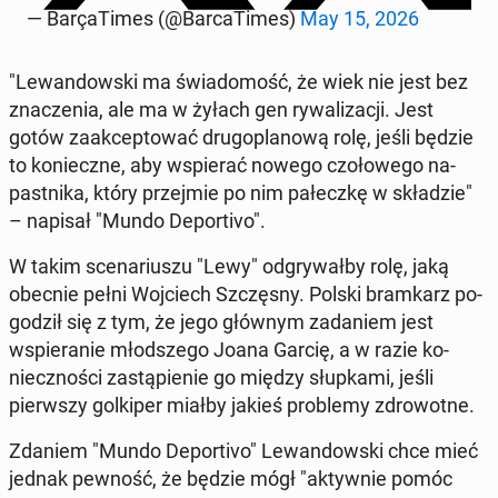
— Ba­rça­Ti­mes (@Bar­ca­Ti­mes)
May 15, 2026
"Le­wan­dow­ski ma świa­do­mość, że wiek nie jest bez
zna­cze­nia, ale ma w żyłach gen ry­wa­li­za­cji. Jest
gotów za­ak­cep­to­wać dru­go­pla­no­wą rolę, jeśli będzie
to ko­niecz­ne, aby wspie­rać nowego czo­ło­we­go na­
past­ni­ka, który przej­mie po nim pa­łecz­kę w skła­dzie"
– napisał "Mundo De­por­ti­vo".
W takim sce­na­riu­szu "Lewy" od­gry­wał­by rolę, jaką
obecnie pełni Woj­ciech Szczę­sny. Polski bram­karz po­
go­dził się z tym, że jego głównym za­da­niem jest
wspie­ra­nie młod­sze­go Joana Garcię, a w razie ko­
niecz­no­ści za­stą­pie­nie go między słup­ka­mi, jeśli
pierw­szy gol­ki­per miałby jakieś pro­ble­my zdro­wot­ne.
Zdaniem "Mundo De­por­ti­vo" Le­wan­dow­ski chce mieć
jednak pewność, że będzie mógł "ak­tyw­nie pomóc