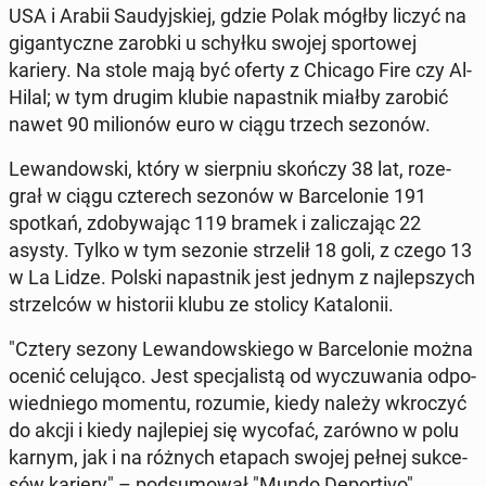
USA i Arabii Sau­dyj­skiej, gdzie Polak mógłby liczyć na
gi­gan­tycz­ne zarobki u schyłku swojej spor­to­wej
kariery. Na stole mają być oferty z Chicago Fire czy Al-
Hilal; w tym drugim klubie na­past­nik miałby zarobić
nawet 90 mi­lio­nów euro w ciągu trzech sezonów.
Le­wan­dow­ski, który w sierp­niu skończy 38 lat, ro­ze­
grał w ciągu czte­rech sezonów w Bar­ce­lo­nie 191
spotkań, zdo­by­wa­jąc 119 bramek i za­li­cza­jąc 22
asysty. Tylko w tym sezonie strze­lił 18 goli, z czego 13
w La Lidze. Polski na­past­nik jest jednym z naj­lep­szych
strzel­ców w hi­sto­rii klubu ze stolicy Ka­ta­lo­nii.
"Cztery sezony Le­wan­dow­skie­go w Bar­ce­lo­nie można
ocenić ce­lu­ją­co. Jest spe­cja­li­stą od wy­czu­wa­nia od­po­
wied­nie­go momentu, rozumie, kiedy należy wkro­czyć
do akcji i kiedy naj­le­piej się wycofać, zarówno w polu
karnym, jak i na różnych etapach swojej pełnej suk­ce­
sów kariery" – pod­su­mo­wał "Mundo De­por­ti­vo".