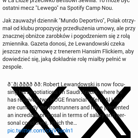
w La Lidze prze­ciw­ko Be­ti­so­wi Sewilla. To może być
ostatni mecz "Lewego" na Spotify Camp Nou.
Jak za­uwa­żył dzien­nik "Mundo De­por­ti­vo", Polak otrzy­
mał od klubu pro­po­zy­cję prze­dłu­że­nia umowy, ale przy
znacz­nej obniżce za­rob­ków i po­go­dze­niem się z rolą
zmien­ni­ka. Gazeta donosi, że Le­wan­dow­ski czeka
jeszcze na rozmowę z tre­ne­rem Hansim Flic­kiem, aby
do­wie­dzieć się, jaką do­kład­nie rolę miałby pełnić w
zespole.
ð¨ð| ðððð ðð: Robert Le­wan­dow­ski is now fo­cu­
sing his ne­go­tia­tions on Saudi Arabia, where he
has re­ce­ived two HUGE fi­nan­cial offers. Al Hilal
are cur­ren­tly the fron­trun­ners and have pre­sen­ted
an in­cre­di­ble pro­po­sal in terms of salary and per­
so­nal con­di­tions, which the…
pic.twitter.com/c6jV3aoln1