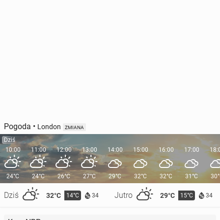
Pogoda
•
London
ZMIANA
Dziś
10:00
11:00
12:00
13:00
14:00
15:00
16:00
17:00
18:
24°C
24°C
26°C
27°C
29°C
32°C
32°C
31°C
30
Dziś
Jutro
32°C
29°C
14°C
15°C
34
34