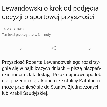
Le­wan­dow­ski o krok od pod­ję­cia
decyzji o spor­to­wej przy­szło­ści
16 MAJA, 09:30
Ten tekst przeczytasz w 3 minuty
Przy­szłość Roberta Le­wan­dow­skie­go roz­strzy­
gnie się w naj­bliż­szych dniach – piszą hisz­pań­
skie media. Jak dodają, Polak naj­praw­do­po­dob­
niej pożegna się z klubem ze stolicy Ka­ta­lo­nii i
może prze­nieść się do Stanów Zjed­no­czo­nych
lub Arabii Sau­dyj­skiej.