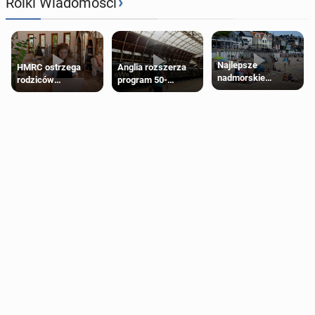
›
Rolki Wiadomości
Najlepsze
HMRC ostrzega
Anglia rozszerza
nadmorskie
rodziców
program 50-
miasteczko blisko
pobierających Child
procentowych
Londynu
Benefit. Mogą być
zniżek kolejowych
zobowiązani do
na 18-latków
zwrotu zasiłku