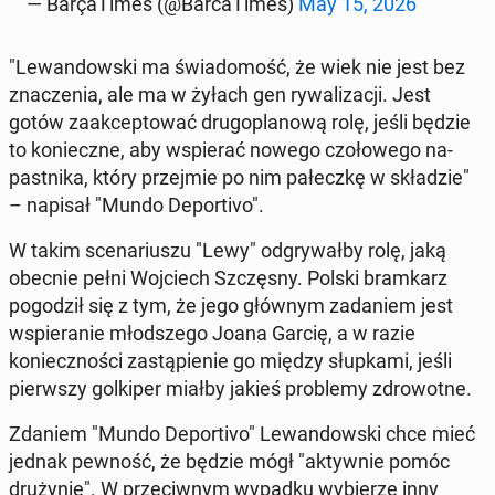
— Barça­Times (@Bar­ca­Times)
May 15, 2026
"Lewandows­ki ma świado­mość, że wiek nie jest bez
znaczenia, ale ma w żyłach gen ry­wal­iza­cji. Jest
gotów za­ak­cep­tować dru­go­planową rolę, jeśli będzie
to konieczne, aby wspier­ać nowego czołowego na­
past­ni­ka, który prze­jmie po nim pałeczkę w składzie"
– napisał "Mundo De­porti­vo".
W takim sce­nar­iuszu "Lewy" odgry­wał­by rolę, jaką
obecnie pełni Wo­j­ciech Szczęs­ny. Polski bramkarz
pogodz­ił się z tym, że jego głównym zadaniem jest
wspieranie młod­szego Joana Garcię, a w razie
koniecznoś­ci za­stąpi­e­nie go między słup­ka­mi, jeśli
pier­wszy golkiper miałby jakieś prob­le­my zdrowotne.
Zdaniem "Mundo De­porti­vo" Lewandows­ki chce mieć
jednak pewność, że będzie mógł "ak­ty­wnie pomóc
drużynie". W prze­ci­wnym wypadku wybierze inny