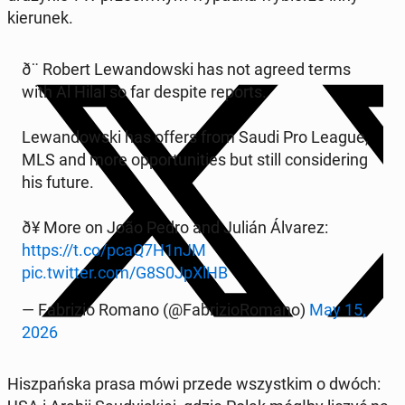
kierunek.
ð¨ Robert Lewandows­ki has not agreed terms
with Al Hilal so far despite reports.
Lewandows­ki has offers from Saudi Pro League,
MLS and more op­por­tu­ni­ties but still con­sid­er­ing
his future.
ð¥ More on João Pedro and Julián Álvarez:
https://t.co/pcaQ7H1nJM
pic.twitter.com/G8S0JpXlHB
— Fab­rizio Romano (@Fab­rizioRo­mano)
May 15,
2026
Hisz­pańs­ka prasa mówi przede wszys­tkim o dwóch: