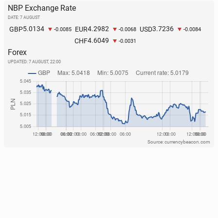
NBP Exchange Rate
DATE: 7 AUGUST
5.0134
4.2982
3.7236
GBP
EUR
USD
-0.0085
-0.0068
-0.0084
4.6049
CHF
-0.0031
Forex
UPDATED:
7 AUGUST, 22:00
Source: currencybeacon.com