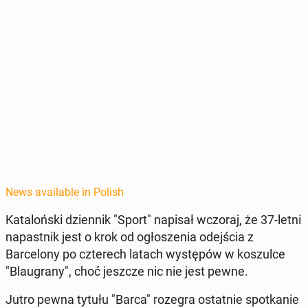
News available in Polish
Kat­alońs­ki dzi­en­nik "Sport" napisał wczoraj, że 37-letni
na­past­nik jest o krok od ogłoszenia ode­jś­cia z
Barcelony po czterech latach wys­tępów w koszulce
"Blau­grany", choć jeszcze nic nie jest pewne.
Jutro pewna tytułu "Barca" rozegra os­tat­nie spotkanie