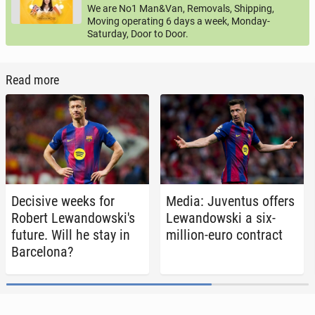
We are No1 Man&Van, Removals, Shipping,
Moving operating 6 days a week, Monday-
Saturday, Door to Door.
Read more
De­ci­sive weeks for
Media: Ju­ven­tus offers
Robert Lewandowski's
Lewandows­ki a six-
future. Will he stay in
million-euro con­tract
Barcelona?