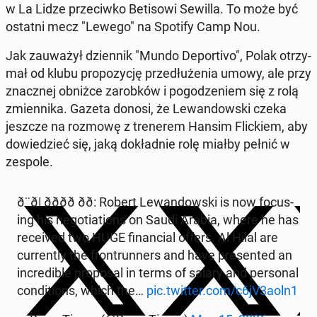
w La Lidze prze­ci­wko Beti­sowi Sewilla. To może być
ostatni mecz "Lewego" na Spotify Camp Nou.
Jak za­uważył dzi­en­nik "Mundo De­porti­vo", Polak otrzy­
mał od klubu propozy­cję przedłuże­nia umowy, ale przy
znacznej obniżce zarobków i pogodze­niem się z rolą
zmi­en­ni­ka. Gazeta donosi, że Lewandows­ki czeka
jeszcze na rozmowę z trenerem Hansim Flick­iem, aby
dowiedzieć się, jaką dokład­nie rolę miałby pełnić w
zespole.
ð¨ð| ðððð ðð: Robert Lewandows­ki is now fo­cus­
ing his ne­go­ti­a­tions on Saudi Arabia, where he has
re­ceived two HUGE fi­nan­cial offers. Al Hilal are
cur­rent­ly the fron­trun­ners and have pre­sent­ed an
in­cred­i­ble pro­pos­al in terms of salary and per­son­al
con­di­tions, which the…
pic.twitter.com/c6jV3aoln1