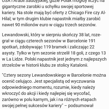
USA i Arabii Saudyjskiej, gdzie Polak mógłby liczyć na
gi­gan­ty­czne zarobki u schyłku swojej sportowej
kariery. Na stole mają być oferty z Chicago Fire czy Al-
Hilal; w tym drugim klubie na­past­nik miałby zarobić
nawet 90 mil­ionów euro w ciągu trzech sezonów.
Lewandows­ki, który w sierp­niu skończy 38 lat, roze­
grał w ciągu czterech sezonów w Barcelonie 191
spotkań, zdoby­wa­jąc 119 bramek i za­l­icza­jąc 22
asysty. Tylko w tym sezonie strzelił 18 goli, z czego 13
w La Lidze. Polski na­past­nik jest jednym z na­jlep­szych
strzel­ców w his­torii klubu ze stolicy Kat­alonii.
"Cztery sezony Lewandowskiego w Barcelonie można
ocenić celu­ją­co. Jest spec­jal­istą od wyczuwa­nia
odpowied­niego momentu, rozumie, kiedy należy
wkroczyć do akcji i kiedy na­jlepiej się wycofać,
zarówno w polu karnym, jak i na różnych etapach
swojej pełnej sukcesów kariery" – pod­sumował