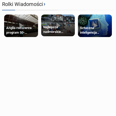
›
Rolki Wiadomości
Najlepsze
Anglia rozszerza
Sztuczna
nadmorskie
program 50-
inteligencja
miasteczko blisko
procentowych
próbowała oszukać
Londynu
zniżek kolejowych
człowieka
na 18-latków