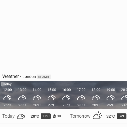
Weather
•
London
CHANGE
Today
12:00
13:00
14:00
15:00
16:00
17:00
18:00
19:00
20:
26°C
26°C
26°C
27°C
28°C
28°C
28°C
26°C
24
Today
Tomorrow
28°C
32°C
11°C
14°C
38