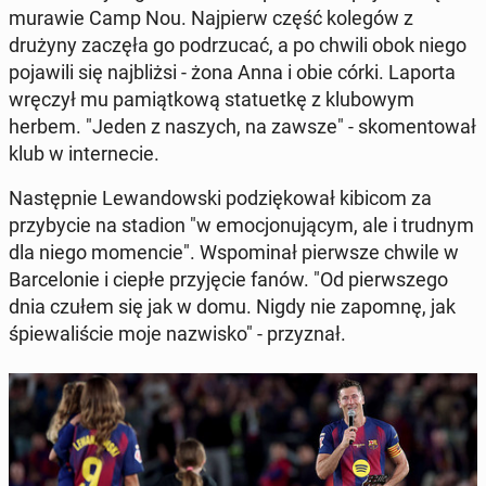
murawie Camp Nou. Na­jpierw część kolegów z
drużyny zaczęła go po­drzu­cać, a po chwili obok niego
po­jaw­ili się na­jbliżsi - żona Anna i obie córki. Laporta
wręczył mu pamiątkową stat­uetkę z klubowym
herbem. "Jeden z naszych, na zawsze" - sko­men­tował
klub w in­ternecie.
Następ­nie Lewandows­ki podz­iękował kibicom za
przy­by­cie na stadion "w emocjonu­ją­cym, ale i trudnym
dla niego mo­men­cie". Wspom­i­nał pier­wsze chwile w
Barcelonie i ciepłe przyję­cie fanów. "Od pier­wszego
dnia czułem się jak w domu. Nigdy nie zapomnę, jak
śpiewal­iś­cie moje nazwisko" - przyz­nał.