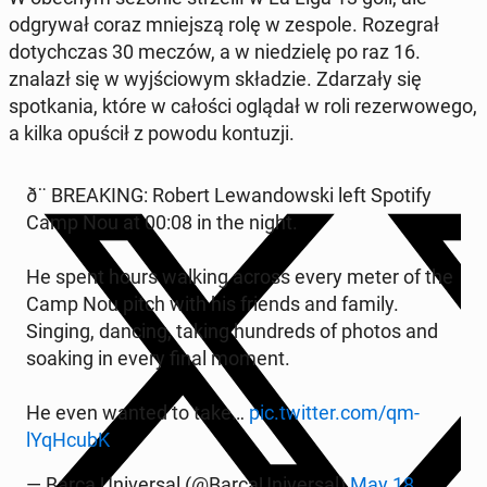
odgry­wał coraz mniejszą rolę w zespole. Roze­grał
doty­chczas 30 meczów, a w niedzielę po raz 16.
znalazł się w wyjś­ciowym składzie. Zdarza­ły się
spotka­nia, które w całości oglądał w roli rez­er­wowego,
a kilka opuścił z powodu kon­tuzji.
ð¨ BREAK­ING: Robert Lewandows­ki left Spotify
Camp Nou at 00:08 in the night.
He spent hours walking across every meter of the
Camp Nou pitch with his friends and family.
Singing, dancing, taking hun­dreds of photos and
soaking in every final moment.
He even wanted to take…
pic.twitter.com/qm­
lYqHcubK
— Barça Uni­ver­sal (@Bar­caU­ni­ver­sal)
May 18,