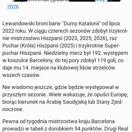
2026
Lewandows­ki broni barw "Dumy Kat­alonii" od lipca
2022 roku. W ciągu czterech sezonów zdobył trzykrot­
nie mis­tr­zost­wo Hisz­panii (2023, 2025, 2026), raz
Puchar (Króla) Hisz­panii (2025) i trzykrot­nie Su­per­
puchar Hisz­panii. Niedziel­ny mecz był 192. wys­tępem
w koszulce Barcelony, do tej pory zdobył 119 goli, co
daje mu 14. miejsce na klubowej liście strzel­ców
wszech czasów.
Nie wiadomo jeszcze, gdzie będzie wys­tępował w
przyszłym sezonie. Wiele wskazu­je, że opuści Europę,
biorąc kierunek na Arabię Saudyjską lub Stany Zjed­
noc­zone.
Pewna od ty­god­nia mis­tr­zost­wa kraju Barcelona
prowadzi w tabeli z dorobkiem 94 punktów. Drugi Real