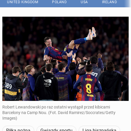
UNITED KINGDOM
POLAND
USA
IRELAND
Robert Lewandowski po raz ostatni wystąpił przed kibicami
Barcelony na Camp Nou. (Fot. David Ramirez/Soccrates/Getty
Images)
Piłka nożna
Gwiazdy sportu
Liga hiszpańska