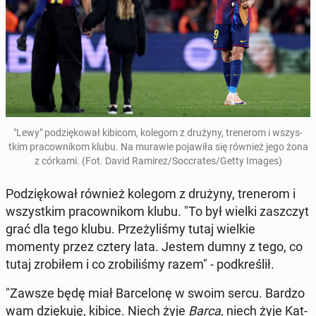
"Lewy" podz­iękował kibicom, kolegom z drużyny, tren­erom i wszys­
tkim pra­cown­ikom klubu. Na murawie po­jaw­iła się również jego żona
z córkami. (Fot. David Ramirez/Soc­crates/Getty Images)
Podz­iękował również kolegom z drużyny, tren­erom i
wszys­tkim pra­cown­ikom klubu. "To był wielki za­szczyt
grać dla tego klubu. Przeżyliśmy tutaj wielkie
momenty przez cztery lata. Jestem dumny z tego, co
tutaj zro­biłem i co zro­bil­iśmy razem" - pod­kreślił.
"Zawsze będę miał Barcelonę w swoim sercu. Bardzo
wam dz­ięku­ję, kibice. Niech żyje
Barca
, niech żyje Kat­