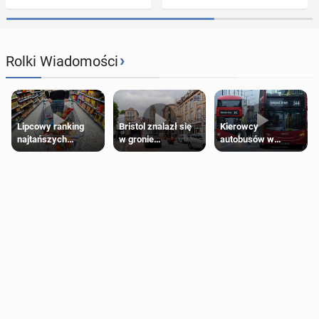
›
Rolki Wiadomości
Lipcowy ranking
Bristol znalazł się
Kierowcy
najtańszych
w gronie
autobusów w
supermarketów
najlepszych
Londynie
kierunków podróży
zapowiadają strajki
na świecie