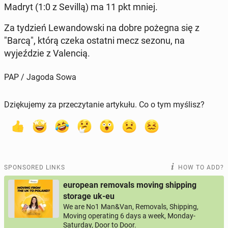
Madryt (1:0 z Sevillą) ma 11 pkt mniej.
Za tydzień Lewandows­ki na dobre pożegna się z
"Barcą", którą czeka ostatni mecz sezonu, na
wyjeździe z Va­len­cią.
PAP / Jagoda Sowa
Dziękujemy za przeczytanie artykułu. Co o tym myślisz?
SPONSORED LINKS
HOW TO ADD?
european removals moving shipping
storage uk-eu
We are No1 Man&Van, Removals, Shipping,
Moving operating 6 days a week, Monday-
Saturday, Door to Door.