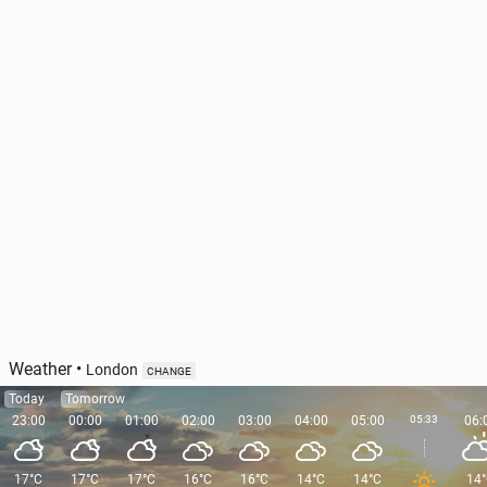
Weather
•
London
CHANGE
Today
Tomorrow
23:00
00:00
01:00
02:00
03:00
04:00
05:00
05:33
06:
17°C
17°C
17°C
16°C
16°C
14°C
14°C
14