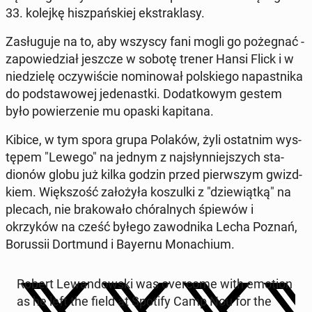
33. kolejkę hisz­pańskiej ek­strak­lasy.
Za­sługu­je na to, aby wszyscy fani mogli go pożeg­nać -
za­powiedzi­ał jeszcze w sobotę trener Hansi Flick i w
niedzielę oczy­wiś­cie nomi­nował pol­skiego na­past­ni­ka
do pod­sta­wowej je­de­nast­ki. Do­datkowym gestem
było powierze­nie mu opaski kap­i­tana.
Kibice, w tym spora grupa Polaków, żyli os­tat­nim wys­
tępem "Lewego" na jednym z na­jsłyn­niejszych sta­
dionów globu już kilka godzin przed pier­wszym gwiz­d­
kiem. Więk­szość za­łożyła koszul­ki z "dziewiątką" na
plecach, nie brakowało chóral­nych śpiewów i
okrzyków na cześć byłego za­wod­ni­ka Lecha Poznań,
Borus­sii Dort­mund i Bayernu Monachi­um.
Robert Lewandows­ki was over­come with emotion
as he left the field at Spotify Camp Nou for the