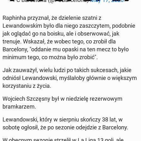
Raphin­ha przyz­nał, że dzie­le­nie szatni z
Lewandowskim było dla niego za­szczytem, podob­nie
jak oglądać go na boisku, ale i ob­ser­wować, jak
trenuje. Wskazał, że wobec tego, co zrobił dla
Barcelony, "oddanie mu opaski na ten mecz to było
minimum tego, co można było zrobić".
Jak za­uważył, wielu ludzi po takich sukce­sach, jakie
odniósł Lewandows­ki, myślało­by głównie o więk­szym
ko­rzys­ta­niu z życia.
Wo­j­ciech Szczęs­ny był w niedzielę rez­er­wowym
bramkarzem.
Lewandows­ki, który w sierp­niu skończy 38 lat, w
sobotę ogłosił, że po sezonie ode­jdzie z Barcelony.
W obecnym sezonie strzelił w La Liga 13 goli, ale