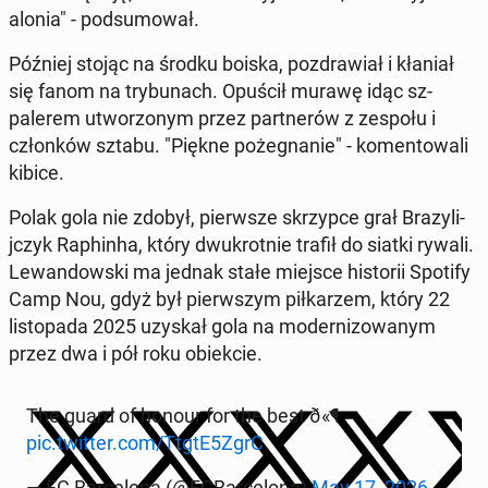
alo­nia" - pod­sumował.
Później stojąc na środku boiska, poz­draw­iał i kłaniał
się fanom na try­bunach. Opuścił murawę idąc sz­
palerem ut­wor­zonym przez part­nerów z zespołu i
członków sztabu. "Piękne pożeg­nanie" - ko­men­towali
kibice.
Polak gola nie zdobył, pier­wsze skrzypce grał Brazyli­
jczyk Raphin­ha, który dwukrot­nie trafił do siatki rywali.
Lewandows­ki ma jednak stałe miejsce his­torii Spotify
Camp Nou, gdyż był pier­wszym piłkarzem, który 22
listopa­da 2025 uzyskał gola na mod­ern­i­zowanym
przez dwa i pół roku obiek­cie.
The guard of honour for the best ð«¶
pic.twitter.com/TtgtE5ZgrC
— FC Barcelona (@FCBarcelona)
May 17, 2026