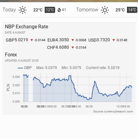
Today
Tomorrow
22°C
25°C
12°C
14°C
41
NBP Exchange Rate
DATE: 6 AUGUST
5.0219
4.3050
3.7320
GBP
EUR
USD
-0.0144
-0.0068
-0.0148
4.6080
CHF
-0.0164
Forex
UPDATED:
6 AUGUST, 23:00
Source: currencybeacon.com