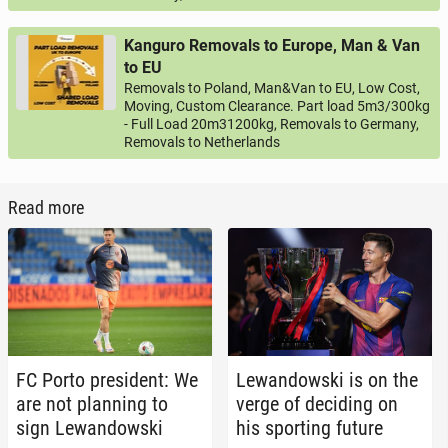
Kanguro Removals to Europe, Man & Van
to EU
Removals to Poland, Man&Van to EU, Low Cost,
Moving, Custom Clearance. Part load 5m3/300kg
- Full Load 20m31200kg, Removals to Germany,
Removals to Netherlands
Read more
FC Porto pres­i­dent: We
Lewandows­ki is on the
are not plan­ning to
verge of de­cid­ing on
sign Lewandows­ki
his sport­ing future