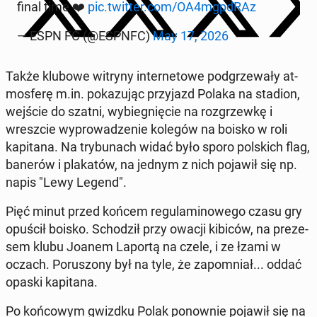
final time ❤️
pic.twitter.com/OA4mgpdRAz
— ESPN FC (@ESPNFC)
May 17, 2026
Także klubowe witryny in­ter­ne­towe pod­grze­wały at­
mos­ferę m.in. pokazu­jąc przy­jazd Polaka na stadion,
wejście do szatni, wybieg­nię­cie na roz­grzewkę i
wresz­cie wyprowadze­nie kolegów na boisko w roli
kap­i­tana. Na try­bunach widać było sporo pol­s­kich flag,
banerów i plakatów, na jednym z nich pojawił się np.
napis "Lewy Legend".
Pięć minut przed końcem reg­u­laminowego czasu gry
opuścił boisko. Schodz­ił przy owacji kibiców, na preze­
sem klubu Joanem Laportą na czele, i ze łzami w
oczach. Porus­zony był na tyle, że za­pom­ni­ał... oddać
opaski kap­i­tana.
Po koń­cowym gwizdku Polak ponown­ie pojawił się na