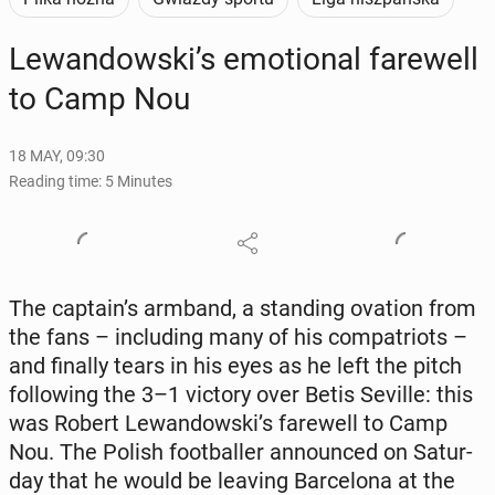
Lewandows­ki’s emo­tion­al farewell
to Camp Nou
18 MAY, 09:30
Reading time: 5 Minutes
The captain’s armband, a stand­ing ovation from
the fans – in­clud­ing many of his com­pa­tri­ots –
and finally tears in his eyes as he left the pitch
fol­low­ing the 3–1 victory over Betis Seville: this
was Robert Lewandows­ki’s farewell to Camp
Nou. The Polish foot­baller an­nounced on Sat­ur­
day that he would be leaving Barcelona at the