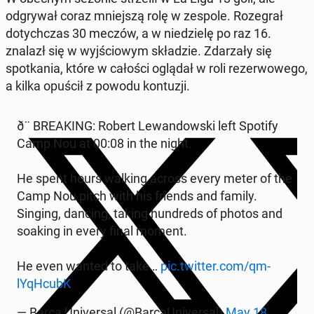
odgry­wał coraz mniejszą rolę w zespole. Roze­grał
doty­chczas 30 meczów, a w niedzielę po raz 16.
znalazł się w wyjś­ciowym składzie. Zdarza­ły się
spotka­nia, które w całości oglądał w roli rez­er­wowego,
a kilka opuścił z powodu kon­tuzji.
ð¨ BREAK­ING: Robert Lewandows­ki left Spotify
Camp Nou at 00:08 in the night.
He spent hours walking across every meter of the
Camp Nou pitch with his friends and family.
Singing, dancing, taking hun­dreds of photos and
soaking in every final moment.
He even wanted to take…
pic.twitter.com/qm­
lYqHcubK
— Barça Uni­ver­sal (@Bar­caU­ni­ver­sal)
May 18,