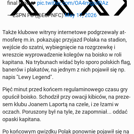
final time ❤️
pic.twitter.com/OA4mgpdRAz
— ESPN FC (@ESPNFC)
May 17, 2026
Także klubowe witryny in­ter­ne­towe pod­grze­wały at­
mos­ferę m.in. pokazu­jąc przy­jazd Polaka na stadion,
wejście do szatni, wybieg­nię­cie na roz­grzewkę i
wresz­cie wyprowadze­nie kolegów na boisko w roli
kap­i­tana. Na try­bunach widać było sporo pol­s­kich flag,
banerów i plakatów, na jednym z nich pojawił się np.
napis "Lewy Legend".
Pięć minut przed końcem reg­u­laminowego czasu gry
opuścił boisko. Schodz­ił przy owacji kibiców, na preze­
sem klubu Joanem Laportą na czele, i ze łzami w
oczach. Porus­zony był na tyle, że za­pom­ni­ał... oddać
opaski kap­i­tana.
Po koń­cowym gwizdku Polak ponown­ie pojawił się na