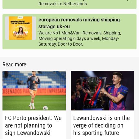
Removals to Netherlands
european removals moving shipping
storage uk-eu
We are No1 Man&Van, Removals, Shipping,
Moving operating 6 days a week, Monday-
Saturday, Door to Door.
Read more
FC Porto pres­i­dent: We
Lewandows­ki is on the
are not plan­ning to
verge of de­cid­ing on
sign Lewandows­ki
his sport­ing future