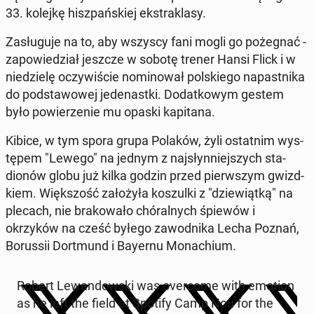
33. kolejkę hisz­pańskiej ek­strak­lasy.
Za­sługu­je na to, aby wszyscy fani mogli go pożeg­nać -
za­powiedzi­ał jeszcze w sobotę trener Hansi Flick i w
niedzielę oczy­wiś­cie nomi­nował pol­skiego na­past­ni­ka
do pod­sta­wowej je­de­nast­ki. Do­datkowym gestem
było powierze­nie mu opaski kap­i­tana.
Kibice, w tym spora grupa Polaków, żyli os­tat­nim wys­
tępem "Lewego" na jednym z na­jsłyn­niejszych sta­
dionów globu już kilka godzin przed pier­wszym gwiz­d­
kiem. Więk­szość za­łożyła koszul­ki z "dziewiątką" na
plecach, nie brakowało chóral­nych śpiewów i
okrzyków na cześć byłego za­wod­ni­ka Lecha Poznań,
Borus­sii Dort­mund i Bayernu Monachi­um.
Robert Lewandows­ki was over­come with emotion
as he left the field at Spotify Camp Nou for the