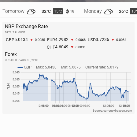
Tomorrow
Monday
32°C
26°C
15°C
13
18
NBP Exchange Rate
DATE: 7 AUGUST
5.0134
4.2982
3.7236
GBP
EUR
USD
-0.0085
-0.0068
-0.0084
4.6049
CHF
-0.0031
Forex
UPDATED:
7 AUGUST, 22:00
Source: currencybeacon.com