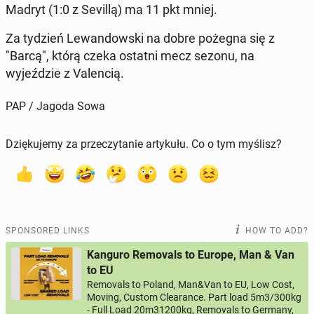
Madryt (1:0 z Sevillą) ma 11 pkt mniej.
Za tydzień Lewandows­ki na dobre pożegna się z
"Barcą", którą czeka ostatni mecz sezonu, na
wyjeździe z Va­len­cią.
PAP / Jagoda Sowa
Dziękujemy za przeczytanie artykułu. Co o tym myślisz?
SPONSORED LINKS
HOW TO ADD?
Kanguro Removals to Europe, Man & Van
to EU
Removals to Poland, Man&Van to EU, Low Cost,
Moving, Custom Clearance. Part load 5m3/300kg
- Full Load 20m31200kg, Removals to Germany,