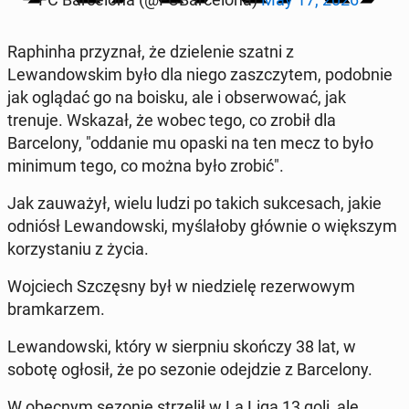
Raphin­ha przyz­nał, że dzie­le­nie szatni z
Lewandowskim było dla niego za­szczytem, podob­nie
jak oglądać go na boisku, ale i ob­ser­wować, jak
trenuje. Wskazał, że wobec tego, co zrobił dla
Barcelony, "oddanie mu opaski na ten mecz to było
minimum tego, co można było zrobić".
Jak za­uważył, wielu ludzi po takich sukce­sach, jakie
odniósł Lewandows­ki, myślało­by głównie o więk­szym
ko­rzys­ta­niu z życia.
Wo­j­ciech Szczęs­ny był w niedzielę rez­er­wowym
bramkarzem.
Lewandows­ki, który w sierp­niu skończy 38 lat, w
sobotę ogłosił, że po sezonie ode­jdzie z Barcelony.
W obecnym sezonie strzelił w La Liga 13 goli, ale