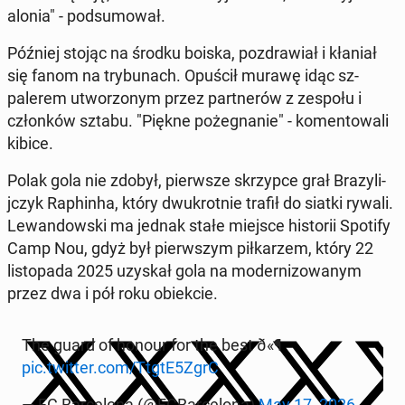
alo­nia" - pod­sumował.
Później stojąc na środku boiska, poz­draw­iał i kłaniał
się fanom na try­bunach. Opuścił murawę idąc sz­
palerem ut­wor­zonym przez part­nerów z zespołu i
członków sztabu. "Piękne pożeg­nanie" - ko­men­towali
kibice.
Polak gola nie zdobył, pier­wsze skrzypce grał Brazyli­
jczyk Raphin­ha, który dwukrot­nie trafił do siatki rywali.
Lewandows­ki ma jednak stałe miejsce his­torii Spotify
Camp Nou, gdyż był pier­wszym piłkarzem, który 22
listopa­da 2025 uzyskał gola na mod­ern­i­zowanym
przez dwa i pół roku obiek­cie.
The guard of honour for the best ð«¶
pic.twitter.com/TtgtE5ZgrC
— FC Barcelona (@FCBarcelona)
May 17, 2026