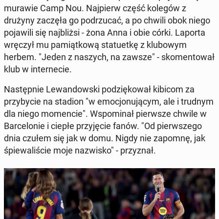
murawie Camp Nou. Na­jpierw część kolegów z
drużyny zaczęła go po­drzu­cać, a po chwili obok niego
po­jaw­ili się na­jbliżsi - żona Anna i obie córki. Laporta
wręczył mu pamiątkową stat­uetkę z klubowym
herbem. "Jeden z naszych, na zawsze" - sko­men­tował
klub w in­ternecie.
Następ­nie Lewandows­ki podz­iękował kibicom za
przy­by­cie na stadion "w emocjonu­ją­cym, ale i trudnym
dla niego mo­men­cie". Wspom­i­nał pier­wsze chwile w
Barcelonie i ciepłe przyję­cie fanów. "Od pier­wszego
dnia czułem się jak w domu. Nigdy nie zapomnę, jak
śpiewal­iś­cie moje nazwisko" - przyz­nał.