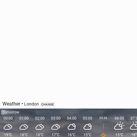
Weather
•
London
CHANGE
Tomorrow
00:00
01:00
02:00
03:00
04:00
05:00
05:36
06:00
07:
19°C
18°C
18°C
17°C
16°C
15°C
15°C
18