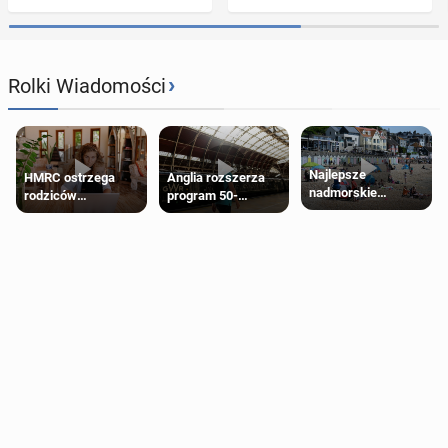
›
Rolki Wiadomości
Najlepsze
HMRC ostrzega
Anglia rozszerza
nadmorskie
rodziców
program 50-
miasteczko blisko
pobierających Child
procentowych
Londynu
Benefit. Mogą być
zniżek kolejowych
zobowiązani do
na 18-latków
zwrotu zasiłku