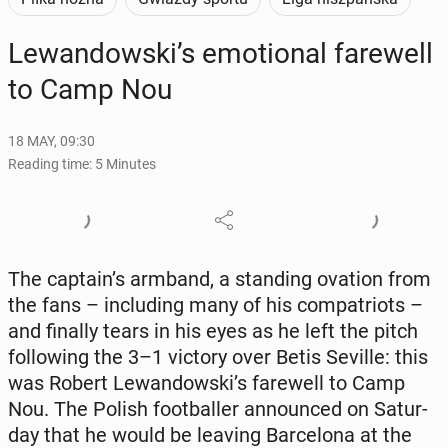
Lewandows­ki’s emo­tion­al farewell
to Camp Nou
18 MAY, 09:30
Reading time: 5 Minutes
The captain’s armband, a stand­ing ovation from
the fans – in­clud­ing many of his com­pa­tri­ots –
and finally tears in his eyes as he left the pitch
fol­low­ing the 3–1 victory over Betis Seville: this
was Robert Lewandows­ki’s farewell to Camp
Nou. The Polish foot­baller an­nounced on Sat­ur­
day that he would be leaving Barcelona at the