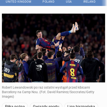
UNITED KINGDOM
POLAND
USA
IRELAND
Robert Lewandowski po raz ostatni wystąpił przed kibicami
Barcelony na Camp Nou. (Fot. David Ramirez/Soccrates/Getty
Images)
Piłka nożna
Gwiazdy sportu
Liga hiszpańska