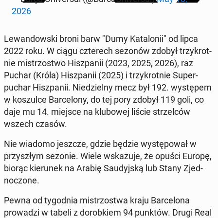
2026
Lewandows­ki broni barw "Dumy Kat­alonii" od lipca
2022 roku. W ciągu czterech sezonów zdobył trzykrot­
nie mis­tr­zost­wo Hisz­panii (2023, 2025, 2026), raz
Puchar (Króla) Hisz­panii (2025) i trzykrot­nie Su­per­
puchar Hisz­panii. Niedziel­ny mecz był 192. wys­tępem
w koszulce Barcelony, do tej pory zdobył 119 goli, co
daje mu 14. miejsce na klubowej liście strzel­ców
wszech czasów.
Nie wiadomo jeszcze, gdzie będzie wys­tępował w
przyszłym sezonie. Wiele wskazu­je, że opuści Europę,
biorąc kierunek na Arabię Saudyjską lub Stany Zjed­
noc­zone.
Pewna od ty­god­nia mis­tr­zost­wa kraju Barcelona
prowadzi w tabeli z dorobkiem 94 punktów. Drugi Real