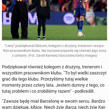
"Lewy" podz­iękował kibicom, kolegom z drużyny, tren­erom i wszys­
tkim pra­cown­ikom klubu. Na murawie po­jaw­iła się również jego żona
z córkami. (Fot. David Ramirez/Soc­crates/Getty Images)
Podz­iękował również kolegom z drużyny, tren­erom i
wszys­tkim pra­cown­ikom klubu. "To był wielki za­szczyt
grać dla tego klubu. Przeżyliśmy tutaj wielkie
momenty przez cztery lata. Jestem dumny z tego, co
tutaj zro­biłem i co zro­bil­iśmy razem" - pod­kreślił.
"Zawsze będę miał Barcelonę w swoim sercu. Bardzo
wam dz­ięku­ję, kibice. Niech żyje
Barca
, niech żyje Kat­