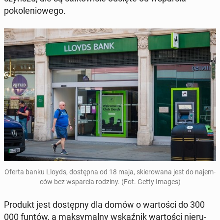
pokole­niowego.
Oferta banku Lloyds, dostęp­na od 18 maja, skierowana jest do na­jem­
ców bez ws­par­cia rodziny. (Fot. Getty Images)
Produkt jest dostęp­ny dla domów o wartoś­ci do 300
000 funtów, a maksy­mal­ny wskaźnik wartoś­ci nieru­