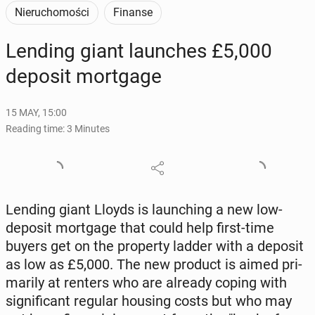
Nieruchomości
Finanse
Lending giant launch­es £5,000
deposit mort­gage
15 MAY, 15:00
Reading time: 3 Minutes
Lending giant Lloyds is launch­ing a new low-
deposit mort­gage that could help first-time
buyers get on the prop­er­ty ladder with a deposit
as low as £5,000. The new product is aimed pri­
mar­i­ly at renters who are already coping with
sig­nif­i­cant regular housing costs but who may