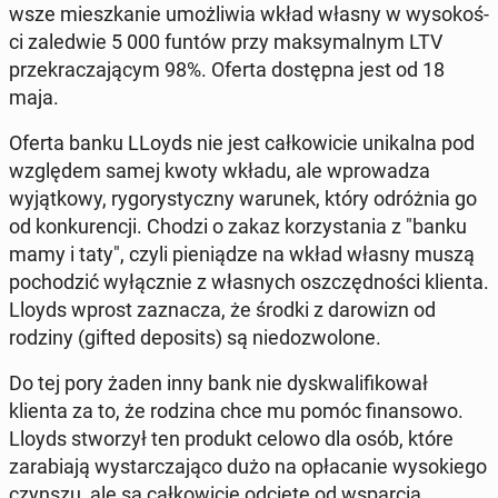
wsze mieszkanie umożli­wia wkład własny w wysokoś­
ci za­led­wie 5 000 funtów przy maksy­mal­nym LTV
przekracza­ją­cym 98%. Oferta dostęp­na jest od 18
maja.
Oferta banku LLoyds nie jest całkowicie unikalna pod
wzglę­dem samej kwoty wkładu
, ale wprowadza
wyjątkowy, ry­go­rysty­czny warunek
, który odróż­nia go
od konkurencji. Chodzi o zakaz ko­rzys­ta­nia z "banku
mamy i taty", czyli
pieniądze na wkład własny muszą
pochodz­ić wyłącznie z włas­nych os­zczęd­noś­ci klienta
.
Lloyds wprost za­z­nacza, że środki z darow­izn od
rodziny (gifted de­posits) są niedoz­wolone
.
Do tej pory żaden inny bank nie dyskwal­i­fikował
klienta za to, że rodzina chce mu pomóc fi­nan­sowo.
Lloyds stworzył ten produkt celowo dla osób, które
zara­bi­a­ją wystar­cza­ją­co dużo na opła­canie wysok­iego
czynszu, ale są całkowicie odcięte od ws­par­cia