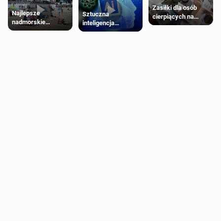
Zasiłki dla osób
Najlepsze
Sztuczna
cierpiących na
nadmorskie
inteligencja
schorzenia
miasteczko blisko
próbowała oszukać
psychiczne
Londynu
człowieka