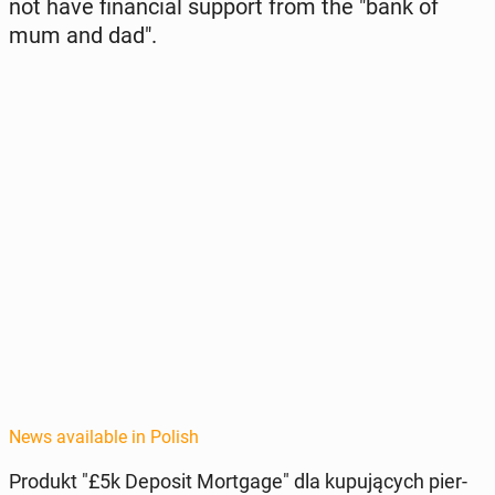
not have fi­nan­cial support from the "bank of
mum and dad".
News available in Polish
Produkt "£5k Deposit Mort­gage" dla kupu­ją­cych pier­