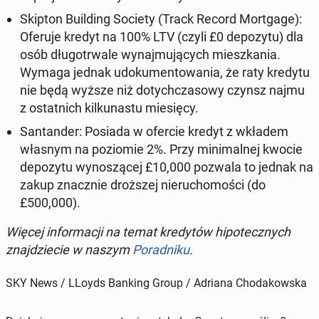
Skipton Build­ing Society (Track Record Mort­gage):
Oferuje kredyt na 100% LTV
(czyli £0 de­pozy­tu) dla
osób dłu­gotr­wale wyna­j­mu­ją­cych mieszka­nia.
Wymaga jednak udoku­men­towa­nia, że raty kredytu
nie będą wyższe niż doty­chcza­sowy czynsz najmu
z os­tat­nich kilku­nas­tu miesię­cy.
San­tander:
Posiada w ofercie kredyt z wkładem
własnym na poziomie 2%
. Przy min­i­mal­nej kwocie
de­pozy­tu wynoszącej £10,000 pozwala to jednak na
zakup znacznie droższej nieru­chomoś­ci (do
£500,000).
Więcej in­for­ma­cji na temat kredytów hipotecznych
zna­jdziecie w naszym
Po­rad­niku
.
SKY News / LLoyds Banking Group / Adriana Chodakowska