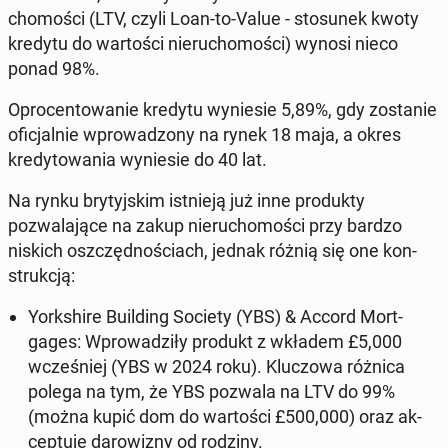
chomoś­ci (LTV, czyli Loan-to-Value - sto­sunek kwoty
kredytu do wartoś­ci nieru­chomoś­ci
) wynosi nieco
ponad 98%.
Opro­cen­towanie kredytu wyniesie 5,89%, gdy zostanie
ofic­jal­nie wprowad­zony na rynek 18 maja, a okres
kredy­towa­nia wyniesie do 40 lat.
Na rynku bry­tyjskim ist­nieją już inne pro­duk­ty
pozwala­jące na zakup nieru­chomoś­ci przy bardzo
niskich os­zczęd­noś­ci­ach, jednak różnią się one kon­
strukcją:
York­shire Build­ing Society (YBS) & Accord Mort­
gages:
Wprowadz­iły produkt z wkładem £5,000
wcześniej (YBS w 2024 roku). Kluc­zowa różnica
polega na tym, że YBS pozwala na LTV do 99%
(można kupić dom do wartoś­ci £500,000) oraz ak­
cep­tu­je darow­iz­ny od rodziny
.