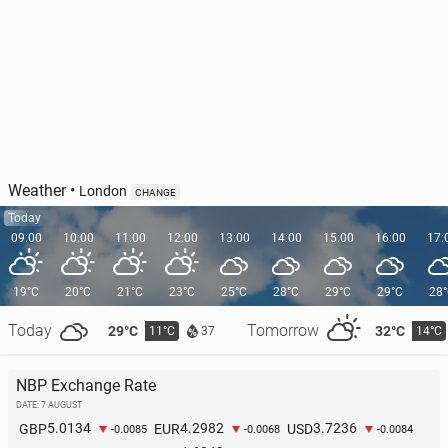
Weather
•
London
CHANGE
Today
09:00
10:00
11:00
12:00
13:00
14:00
15:00
16:00
17:
19°C
20°C
21°C
23°C
25°C
28°C
29°C
29°C
28
Today
Tomorrow
29°C
32°C
11°C
14°C
37
NBP Exchange Rate
DATE: 7 AUGUST
5.0134
4.2982
3.7236
GBP
EUR
USD
-0.0085
-0.0068
-0.0084