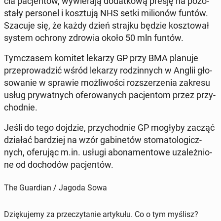
cia pa­cjen­tów, wy­wie­ra­ją do­dat­ko­wą presję na po­zo­
sta­ły per­so­nel i kosz­tu­ją NHS setki mi­lio­nów funtów.
Szacuje się, że każdy dzień strajku będzie kosz­to­wał
system ochrony zdrowia około 50 mln funtów.
Tym­cza­sem komitet lekarzy GP przy BMA planuje
prze­pro­wa­dzić wśród lekarzy ro­dzin­nych w Anglii gło­
so­wa­nie w sprawie moż­li­wo­ści roz­sze­rze­nia zakresu
usług pry­wat­nych ofe­ro­wa­nych pa­cjen­tom przez przy­
chod­nie.
Jeśli do tego dojdzie, przy­chod­nie GP mogłyby zacząć
działać bar­dziej na wzór ga­bi­ne­tów sto­ma­to­lo­gicz­
nych, ofe­ru­jąc m.in. usługi abo­na­men­to­we uza­leż­nio­
ne od do­cho­dów pa­cjen­tów.
The Guardian / Jagoda Sowa
Dziękujemy za przeczytanie artykułu. Co o tym myślisz?