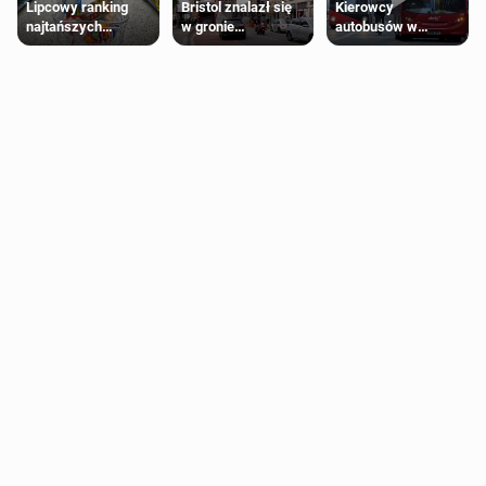
Lipcowy ranking
Bristol znalazł się
Kierowcy
najtańszych
w gronie
autobusów w
supermarketów
najlepszych
Londynie
kierunków podróży
zapowiadają strajki
na świecie