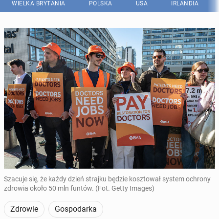
WIELKA BRYTANIA
POLSKA
USA
IRLANDIA
Szacuje się, że każdy dzień strajku będzie kosztował system ochrony
zdrowia około 50 mln funtów. (Fot. Getty Images)
Zdrowie
Gospodarka