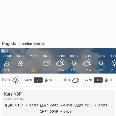
Pogoda
•
London
ZMIANA
Dziś
04:00
05:00
05:33
06:00
07:00
08:00
09:00
10:00
11:
12°C
12°C
13°C
14°C
16°C
19°C
21°C
21
Dziś
Jutro
24°C
27°C
12°C
14°C
26
23
Kurs NBP
Z DNIA: 7 SIERPNIA
5.0134
4.2982
3.7236
GBP
EUR
USD
-0.0085
-0.0068
-0.0084
4.6049
CHF
-0.0031