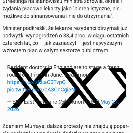
Stre­etin­ga na sta­no­wi­sku mi­ni­stra zdrowia, okre­ślił
żądania płacowe lekarzy jako "nie­re­ali­stycz­ne, nie­
moż­li­we do sfi­nan­so­wa­nia i nie do utrzy­ma­nia".
Mi­ni­ster pod­kre­ślił, że lekarze re­zy­den­ci otrzy­ma­li już
pod­wyż­ki wy­na­gro­dzeń o 33,4 proc. w ciągu ostat­nich
czte­rech lat, co — jak za­zna­czył — jest naj­wyż­szym
wzro­stem płac w całym sek­to­rze pu­blicz­nym.
Re­si­dent doctors in England are to stage a fresh
round of strikes in June. Read more:
https://t.co/sRLaO0TvpO
pic.twitter.com/eA3GnGgieN
— BBC East York­shi­re (@lo­ok­nor­thBBC)
May 27,
2026
Zdaniem Murraya, dalsze pro­te­sty nie znaj­du­ją po­par­