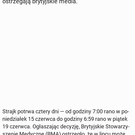
ostrze­ga­ją bry­tyj­skie media.
Strajk potrwa cztery dni — od godziny 7:00 rano w po­
nie­dzia­łek 15 czerwca do godziny 6:59 rano w piątek
19 czerwca. Ogła­sza­jąc decyzję, Bry­tyj­skie Sto­wa­rzy­
sze­nie Me­dycz­ne (BMA) ostrze­gło, że w lipcu może