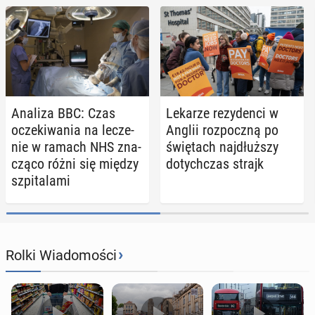
Analiza BBC: Czas
Lekarze re­zy­den­ci w
ocze­ki­wa­nia na le­cze­
Anglii roz­pocz­ną po
nie w ramach NHS zna­
świę­tach naj­dłuż­szy
czą­co różni się między
do­tych­czas strajk
szpi­ta­la­mi
›
Rolki Wiadomości