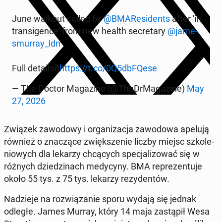
June walkout called by
@BMA­Re­si­dents
after 'in­
tran­si­gen­ce' from new health se­cre­ta­ry
@ja­me­
smur­ray_ldn
Full de­ta­il­sð
https://t.co/0Q5dbFQese
— The Doctor Ma­ga­zi­ne (@The­Dr­Ma­ga­zi­ne)
May
27, 2026
Związek za­wo­do­wy i or­ga­ni­za­cja za­wo­do­wa apelują
również o zna­czą­ce zwięk­sze­nie liczby miejsc szko­le­
nio­wych dla lekarzy chcą­cych spe­cja­li­zo­wać się w
różnych dzie­dzi­nach me­dy­cy­ny. BMA re­pre­zen­tu­je
około 55 tys. z 75 tys. lekarzy re­zy­den­tów.
Na­dzie­je na roz­wią­za­nie sporu wydają się jednak
odległe. James Murray, który 14 maja za­stą­pił Wesa