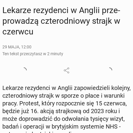
Lekarze re­zy­den­ci w Anglii prze­
pro­wa­dzą czte­ro­dnio­wy strajk w
czerwcu
29 MAJA, 12:00
Ten tekst przeczytasz w 2 minuty
Lekarze re­zy­den­ci w Anglii za­po­wie­dzie­li kolejny,
czte­ro­dnio­wy strajk w sporze o płace i warunki
pracy. Protest, który roz­pocz­nie się 15 czerwca,
będzie już 16. akcją straj­ko­wą od 2023 roku i
może do­pro­wa­dzić do od­wo­ła­nia tysięcy wizyt,
badań i ope­ra­cji w bry­tyj­skim sys­te­mie NHS -