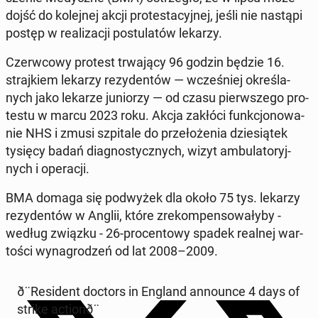
dojść do ko­lej­nej akcji pro­te­sta­cyj­nej, jeśli nie nastąpi
postęp w re­ali­za­cji po­stu­la­tów lekarzy.
Czerw­co­wy protest trwa­ją­cy 96 godzin będzie 16.
straj­kiem lekarzy re­zy­den­tów — wcze­śniej okre­śla­
nych jako lekarze ju­nio­rzy — od czasu pierw­sze­go pro­
te­stu w marcu 2023 roku. Akcja zakłóci funk­cjo­no­wa­
nie NHS i zmusi szpi­ta­le do prze­ło­że­nia dzie­sią­tek
tysięcy badań dia­gno­stycz­nych, wizyt am­bu­la­to­ryj­
nych i ope­ra­cji.
BMA domaga się pod­wy­żek dla około 75 tys. lekarzy
re­zy­den­tów w Anglii, które zre­kom­pen­so­wa­ły­by -
według związku - 26-pro­cen­to­wy spadek realnej war­
to­ści wy­na­gro­dzeń od lat 2008–2009.
ð¨Re­si­dent doctors in England an­no­un­ce 4 days of
strike ac­tio­nð¨