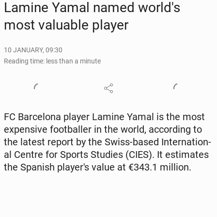
Lamine Yamal named world's
most valu­able player
10 JANUARY, 09:30
Reading time: less than a minute
FC Barcelona player Lamine Yamal is the most
ex­pen­sive foot­baller in the world, ac­cord­ing to
the latest report by the Swiss-based In­ter­na­tion­
al Centre for Sports Studies (CIES). It es­ti­mates
the Spanish play­er's value at €343.1 million.