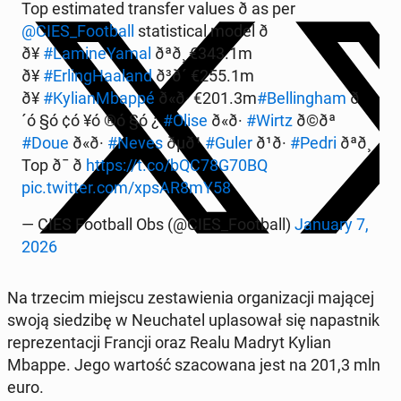
Top es­ti­mat­ed trans­fer values ð as per
@CIES_Foot­ball
sta­tis­ti­cal model ð
ð¥
#LamineYa­mal
ðªð¸ €343.1m
ð¥
#Er­ling­Haa­land
ð³ð´ €255.1m
ð¥
#Kylian­M­bap­pé
ð«ð· €201.3m
#Belling­ham
ð
´ó §ó ¢ó ¥ó ®ó §ó ¿
#Olise
ð«ð·
#Wirtz
ð©ðª
#Doue
ð«ð·
#Neves
ðµð¹
#Guler
ð¹ð·
#Pedri
ðªð¸
Top ð¯ ð
https://t.co/bQC78G70BQ
pic.twitter.com/xpsAR8mY58
— CIES Foot­ball Obs (@CIES_Foot­ball)
January 7,
2026
Na trzecim miejscu zestaw­ienia or­ga­ni­za­cji mającej
swoją siedz­ibę w Neucha­tel up­la­sował się na­past­nik
reprezen­tacji Francji oraz Realu Madryt Kylian
Mbappe. Jego wartość sza­cow­ana jest na 201,3 mln
euro.