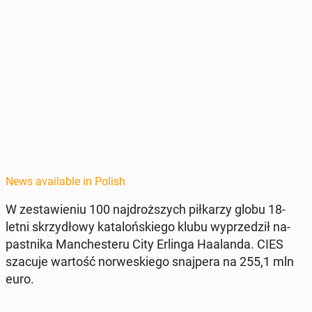
News available in Polish
W zestaw­ie­niu 100 na­j­droższych piłkarzy globu 18-
letni skrzy­dłowy kat­alońskiego klubu wyprzedz­ił na­
past­ni­ka Man­ches­teru City Erlinga Haa­lan­da. CIES
szacuje wartość nor­weskiego sna­jpera na 255,1 mln
euro.