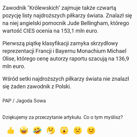
Za­wod­nik "Królews­kich" zajmuje także czwartą
pozycję listy na­j­droższych piłkarzy świata. Znalazł się
na niej ang­iel­s­ki po­moc­nik Jude Belling­ham, którego
wartość CIES ocenia na 153,1 mln euro.
Pier­wszą piątkę klasy­fikacji zamyka skrzy­dłowy
reprezen­tacji Francji i Bayernu Monachi­um Michael
Olise, którego cenę autorzy raportu szacują na 136,9
mln euro.
Wśród setki na­j­droższych piłkarzy świata nie znalazł
się żaden za­wod­nik z Polski.
PAP / Jagoda Sowa
Dziękujemy za przeczytanie artykułu. Co o tym myślisz?