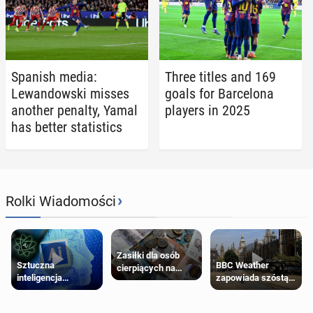
Spanish media:
Three titles and 169
Lewandows­ki misses
goals for Barcelona
another penalty, Yamal
players in 2025
has better sta­tis­tics
›
Rolki Wiadomości
Zasiłki dla osób
Sztuczna
BBC Weather
cierpiących na
inteligencja
zapowiada szóstą
schorzenia
próbowała oszukać
falę upałów w
psychiczne
człowieka
Londynie