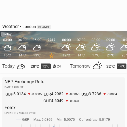
Weather
•
London
CHANGE
Today
03:00
04:00
05:00
05:35
06:00
07:00
08:00
09:00
10:
15°C
14°C
13°C
12°C
14°C
17°C
21°C
23
Today
Tomorrow
28°C
32°C
12°C
14°C
24
NBP Exchange Rate
DATE: 7 AUGUST
5.0134
4.2982
3.7236
GBP
EUR
USD
-0.0085
-0.0068
-0.0084
4.6049
CHF
-0.0031
Forex
UPDATED:
7 AUGUST, 22:00