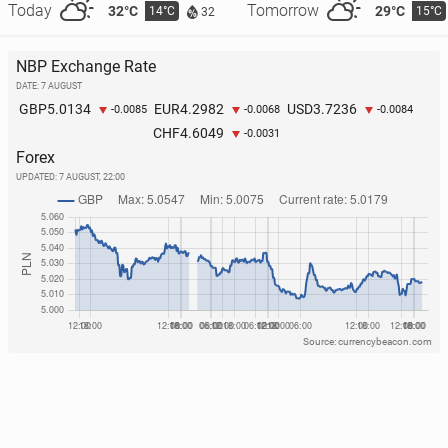
Today
Tomorrow
32°C
29°C
14°C
15°C
32
NBP Exchange Rate
DATE: 7 AUGUST
5.0134
4.2982
3.7236
GBP
EUR
USD
-0.0085
-0.0068
-0.0084
4.6049
CHF
-0.0031
Forex
UPDATED:
7 AUGUST, 22:00
Source: currencybeacon.com