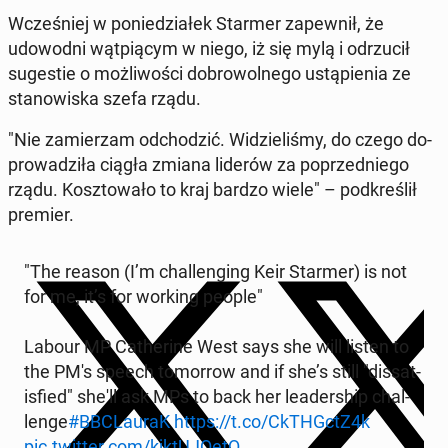
Wcześniej w poniedzi­ałek Starmer za­pewnił, że
udowod­ni wąt­pią­cym w niego, iż się mylą i odrzu­cił
sug­estie o możli­woś­ci do­browol­nego ustąpi­enia ze
stanowiska szefa rządu.
"Nie za­mierzam od­chodz­ić. Widzieliśmy, do czego do­
prowadz­iła ciągła zmiana liderów za poprzed­niego
rządu. Kosz­towało to kraj bardzo wiele" – pod­kreślił
premier.
"The reason (I’m chal­leng­ing Keir Starmer) is not
for me, it’s for working people"
Labour MP Cather­ine West says she will listen to
the PM's speech to­mor­row and if she’s still "dis­sat­
is­fied" she'll ask MPs to back her lead­er­ship chal­
lenge
#BB­CLau­raK
https://t.co/Ck­THGctZ4k
pic.twitter.com/kjk­tU­JQetQ