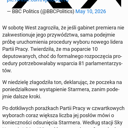
— BBC Pol­i­tics (@BBCPol­i­tics)
May 10, 2026
W sobotę West za­groz­iła, że jeśli gabinet pre­miera nie
za­k­wes­t­ionu­je jego przy­wództ­wa, sama pode­jmie
próbę uru­chomienia pro­ce­dury wyboru nowego lidera
Partii Pracy. Twierdz­iła, że ma popar­cie 10
deputowanych, choć do for­mal­nego rozpoczę­cia pro­
ce­dury potrze­bowała­by ws­par­cia 81 par­la­men­tarzys­
tów.
W niedzielę złagodz­iła ton, deklaru­jąc, że poczeka na
poniedzi­ałkowe wys­tąpi­e­nie Starmera, zanim pode­
jmie dalsze kroki.
Po dotk­li­wych po­rażkach Partii Pracy w czwartkowych
wyb­o­rach coraz większa liczba jej posłów mówi o
koniecznoś­ci odsunię­cia Starmera. Według stacji Sky