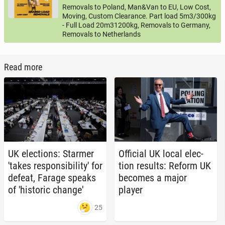
Removals to Poland, Man&Van to EU, Low Cost,
Moving, Custom Clearance. Part load 5m3/300kg
- Full Load 20m31200kg, Removals to Germany,
Removals to Netherlands
Read more
UK elec­tions: Starmer
Of­fi­cial UK local elec­
'takes re­spon­si­bil­i­ty' for
tion results: Reform UK
defeat, Farage speaks
becomes a major
of 'his­toric change'
player
25