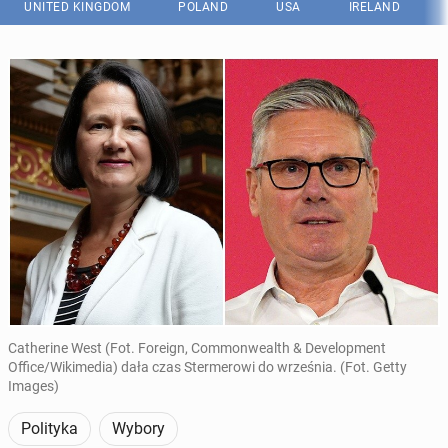
UNITED KINGDOM
POLAND
USA
IRELAND
Catherine West (Fot. Foreign, Commonwealth & Development
Office/Wikimedia) dała czas Stermerowi do września. (Fot. Getty
Images)
Polityka
Wybory