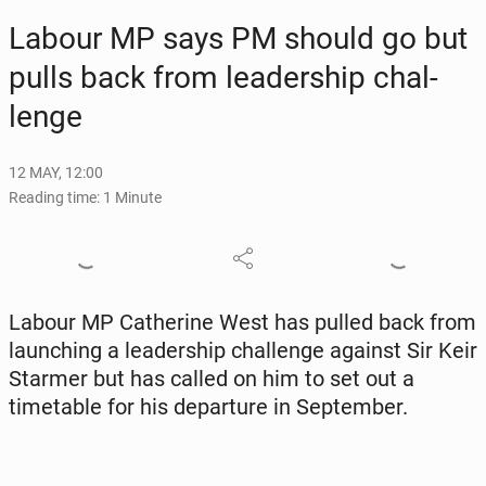
Labour MP says PM should go but
pulls back from lead­er­ship chal­
lenge
12 MAY, 12:00
Reading time: 1 Minute
Labour MP Cather­ine West has pulled back from
launch­ing a lead­er­ship chal­lenge against Sir Keir
Starmer but has called on him to set out a
timetable for his de­par­ture in Sep­tem­ber.