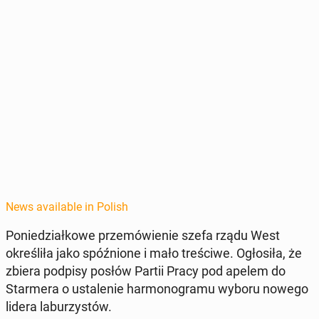
News available in Polish
Poniedzi­ałkowe przemówie­nie szefa rządu West
określiła jako spóźnione i mało treś­ci­we. Ogłosiła, że
zbiera podpisy posłów Partii Pracy pod apelem do
Starmera o ustal­e­nie har­mono­gra­mu wyboru nowego
lidera laburzys­tów.