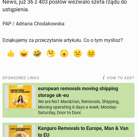
News, już 36 z 403 posłów wezwało szefa rządu do
ustąpi­enia.
PAP / Adriana Chodakowska
Dziękujemy za przeczytanie artykułu. Co o tym myślisz?
SPONSORED LINKS
HOW TO ADD?
european removals moving shipping
storage uk-eu
We are No1 Man&Van, Removals, Shipping,
Moving operating 6 days a week, Monday-
Saturday, Door to Door.
Kanguro Removals to Europe, Man & Van
to EU