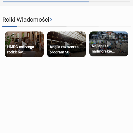
›
Rolki Wiadomości
Najlepsze
HMRC ostrzega
Anglia rozszerza
nadmorskie
rodziców
program 50-
miasteczko blisko
pobierających Child
procentowych
Londynu
Benefit. Mogą być
zniżek kolejowych
zobowiązani do
na 18-latków
zwrotu zasiłku