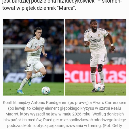
jest bardziej podzielona niż kiedykol­wiek" – sko­men­
tował w piątek dzi­en­nik "Marca".
Kon­flikt między Antonio Ruedi­gerem
(po prawej) a Alvaro Car­rerasem
(po lewej)
to kolejny element głębok­iego kryzysu w szatni Realu
Madryt, który wyszedł na jaw w maju 2026 roku. Według doniesień
hisz­pańs­kich mediów, Ruedi­ger miał spoliczkować
młod­szego kolegę
podczas kłótni doty­czącej zaan­gażowa­nia w trening. (Fot. Getty