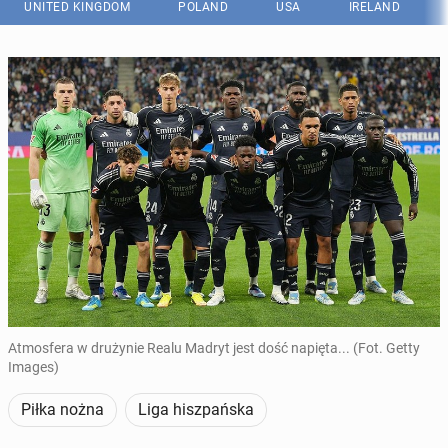
UNITED KINGDOM
POLAND
USA
IRELAND
Atmosfera w drużynie Realu Madryt jest dość napięta... (Fot. Getty
Images)
Piłka nożna
Liga hiszpańska