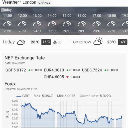
Weather
•
London
CHANGE
Today
11:00
12:00
13:00
14:00
15:00
16:00
17:00
18:00
19:
23°C
23°C
24°C
25°C
26°C
28°C
28°C
27°C
24
Today
Tomorrow
28°C
28°C
16°C
14°C
50
NBP Exchange Rate
DATE: 10 AUGUST
5.0172
4.3010
3.7324
GBP
EUR
USD
+0.0038
+0.0028
+0.0088
4.6005
CHF
-0.0044
Forex
UPDATED:
10 AUGUST, 11:30