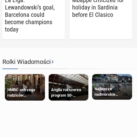
Lewandowski's goal,
holiday in Sar­dinia
Barcelona could
before El Clasico
become cham­pi­ons
today
›
Rolki Wiadomości
Najlepsze
HMRC ostrzega
Anglia rozszerza
nadmorskie
rodziców
program 50-
miasteczko blisko
pobierających Child
procentowych
Londynu
Benefit. Mogą być
zniżek kolejowych
zobowiązani do
na 18-latków
zwrotu zasiłku