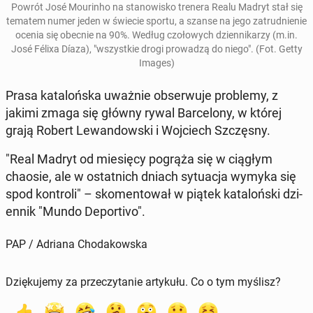
Powrót José Mour­in­ho
na stanowisko trenera Realu Madryt stał się
tematem numer jeden w świecie sportu, a szanse na jego za­trud­nie­nie
ocenia się obecnie na 90%
. Według czołowych dzi­en­nikarzy (m.in.
José Félixa Díaza), "wszys­tkie drogi prowadzą do niego". (Fot. Getty
Images)
Prasa kat­alońs­ka uważnie ob­ser­wu­je prob­le­my, z
jakimi zmaga się główny rywal Barcelony, w której
grają Robert Lewandows­ki i Wo­j­ciech Szczęs­ny.
"Real Madryt od miesię­cy pogrąża się w ciągłym
chaosie, ale w os­tat­nich dniach sytu­ac­ja wymyka się
spod kon­troli" – sko­men­tował w piątek kat­alońs­ki dzi­
en­nik "Mundo De­porti­vo".
PAP / Adriana Chodakowska
Dziękujemy za przeczytanie artykułu. Co o tym myślisz?