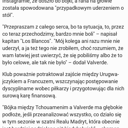
In­sta­gramie, że doszło do bójki, a rana na głowie
została spowodowana "przy­pad­kowym ud­erze­niem o
stół".
"Przepraszam z całego serca, bo ta sytu­ac­ja, to, przez
co teraz prze­chodz­imy, bardzo mnie boli" – napisał
kapitan "Los Blancos". "Mój kolega ani razu mnie nie
uderzył, a ja też tego nie zro­biłem, choć rozu­miem, że
wam łatwiej jest uwierzyć, że się po­bil­iśmy albo że to
było celowe, ale tak nie było" – dodał Valverde.
Klub poważnie po­trak­tował zajście między Urug­wa­
jczykiem a Fran­cuzem, wszczy­na­jąc postępowanie
dyscy­pli­narne wobec piłkarzy i przy­go­towu­jąc dla nich
surową karę fi­nan­sową.
"Bójka między Tchoua­menim a Valverde ma głębok­ie
podłoże, jeśli przeanal­i­zować wszys­tko, co działo się
w tym sezonie w szatni Realu Madryt, która obecnie