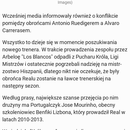
Images)
Wcześniej media in­for­mowały również o kon­flik­cie
pomiędzy obroń­ca­mi Antonio Ruedi­gerem a Alvaro
Car­rerasem.
Wszys­tko to dzieje się w mo­men­cie poszuki­wa­nia
nowego trenera. W trakcie prowadzenia zespołu przez
Arbeloę "Los Blancos" odpadli z Pucharu Króla, Ligi
Mis­trzów i os­tate­cznie pogrze­bali nadzieję na mis­tr­
zost­wo Hisz­panii, dlatego nikt nie oczeku­je, że były
obrońca Realu zostanie na ławce tren­er­skiej na
następ­ny sezon.
Według prasy, na­jwięk­sze szanse prze­ję­cia po nim
drużyny ma Por­tu­gal­czyk Jose Mour­in­ho, obecny
szkole­niowiec Benfiki Lizbona, który prowadz­ił Real w
latach 2010-2013.