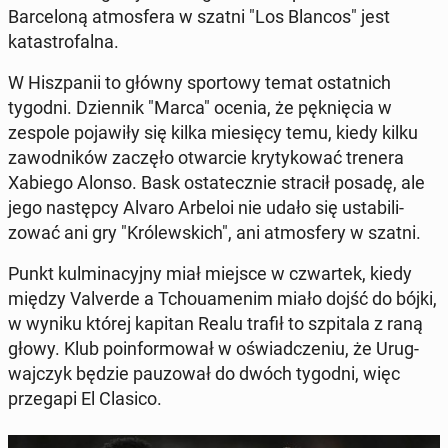
Barceloną at­mos­fera w szatni "Los Blancos" jest
katas­tro­fal­na.
W Hisz­panii to główny sportowy temat os­tat­nich
tygodni. Dzi­en­nik "Marca" ocenia, że pęknię­cia w
zespole po­jaw­iły się kilka miesię­cy temu, kiedy kilku
za­wod­ników zaczęło ot­war­cie kry­tykować trenera
Xabiego Alonso. Bask os­tate­cznie stracił posadę, ale
jego następ­cy Alvaro Arbeloi nie udało się usta­bi­li­
zować ani gry "Królews­kich", ani at­mos­fery w szatni.
Punkt kul­mi­na­cyjny miał miejsce w czwartek, kiedy
między Valverde a Tchoua­menim miało dojść do bójki,
w wyniku której kapitan Realu trafił to szpi­ta­la z raną
głowy. Klub poin­for­mował w oświad­cze­niu, że Urug­
wa­jczyk będzie pau­zował do dwóch tygodni, więc
prze­gapi El Clasico.