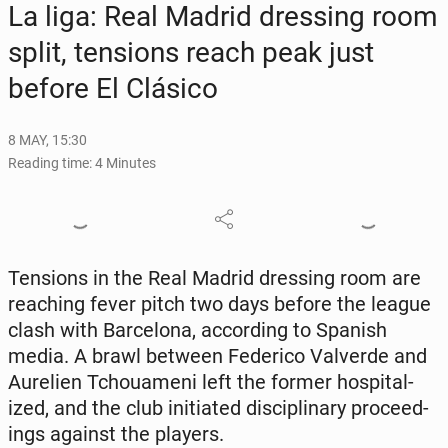
La liga: Real Madrid dress­ing room
split, ten­sions reach peak just
before El Clásico
8 MAY, 15:30
Reading time: 4 Minutes
Ten­sions in the Real Madrid dress­ing room are
reach­ing fever pitch two days before the league
clash with Barcelona, ​​ac­cord­ing to Spanish
media. A brawl between Fed­eri­co Valverde and
Au­re­lien Tchoua­meni left the former hos­pi­tal­
ized, and the club ini­ti­at­ed dis­ci­pli­nary pro­ceed­
ings against the players.