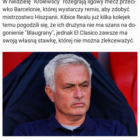
W niedzielę "Królews­cy" roze­gra­ją ligowy mecz prze­ci­
wko Barcelonie, której wystar­czy remis, aby zdobyć
mis­tr­zost­wo Hisz­panii. Kibice Realu już kilka kolejek
temu pogodzili się, że ich drużyna nie ma szans na do­
go­nie­nie "Blau­grany", jednak El Clasico zawsze ma
swoją własną stawkę, której nie można zlekce­ważyć.