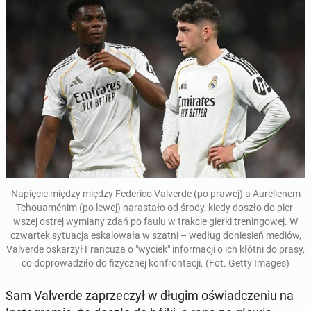
Napię­cie między między Fed­eri­co Valverde
(po prawej) a Au­rélienem
Tchouamén­im (po lewej) naras­tało od środy, kiedy doszło do pier­
wszej ostrej wymiany zdań po faulu w trakcie gierki treningowej. W
czwartek sytu­ac­ja es­kalowała w szatni – według doniesień mediów,
Valverde os­karżył Fran­cuza o "wyciek" in­for­ma­cji o ich kłótni do prasy,
co do­prowadz­iło do fizy­cznej kon­frontacji. (Fot. Getty Images)
Sam Valverde za­przeczył w długim oświad­cze­niu na