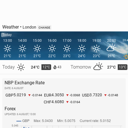
Weather
•
London
CHANGE
Today
13:00
14:00
15:00
16:00
17:00
18:00
19:00
20:00
20:
21°C
21°C
21°C
22°C
23°C
24°C
23°C
21°C
Today
Tomorrow
24°C
27°C
12°C
13°C
43
NBP Exchange Rate
DATE: 6 AUGUST
5.0219
4.3050
3.7320
GBP
EUR
USD
-0.0144
-0.0068
-0.0148
4.6080
CHF
-0.0164
Forex
UPDATED:
6 AUGUST, 13:00