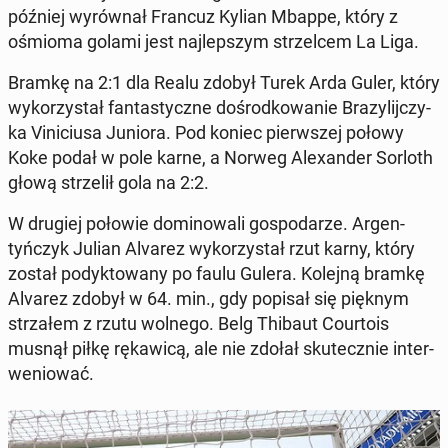
później wyrów­nał Francuz Kylian Mbappe, który z
ośmioma golami jest na­jlep­szym strzel­cem La Liga.
Bramkę na 2:1 dla Realu zdobył Turek Arda Guler, który
wyko­rzys­tał fan­tasty­czne dośrod­kowanie Brazyli­jczy­
ka Vini­ciusa Juniora. Pod koniec pier­wszej połowy
Koke podał w pole karne, a Norweg Alexan­der Sorloth
głową strzelił gola na 2:2.
W drugiej połowie domi­nowali gospo­darze. Ar­gen­
tyńczyk Julian Alvarez wyko­rzys­tał rzut karny, który
został podyk­towany po faulu Gulera. Kolejną bramkę
Alvarez zdobył w 64. min., gdy popisał się pięknym
strza­łem z rzutu wolnego. Belg Thibaut Cour­tois
musnął piłkę rękaw­icą, ale nie zdołał skutecznie in­ter­
we­niować.