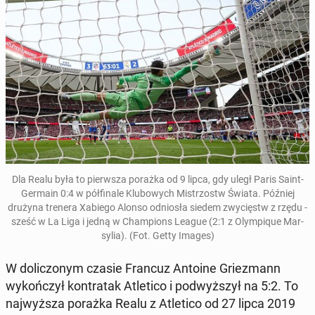
Dla Realu była to pier­wsza porażka od 9 lipca, gdy uległ Paris Saint-
Germain 0:4 w pół­fi­nale Klubowych Mis­tr­zostw Świata. Później
drużyna trenera Xabiego Alonso odniosła siedem zwycięstw z rzędu -
sześć w La Liga i jedną w Cham­pi­ons League (2:1 z Olympique Mar­
sylia). (Fot. Getty Images)
W dolic­zonym czasie Francuz Antoine Griez­mann
wykończył kon­tratak Atleti­co i pod­wyższył na 5:2. To
na­jwyższa porażka Realu z Atleti­co od 27 lipca 2019