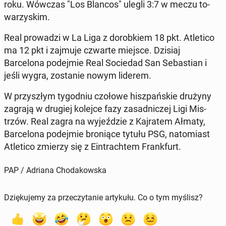
roku. Wówczas "Los Blancos" ulegli 3:7 w meczu to­
warzyskim.
Real prowadzi w La Liga z dorobkiem 18 pkt. Atleti­co
ma 12 pkt i zajmuje czwarte miejsce. Dzisiaj
Barcelona pode­jmie Real So­ciedad San Se­bas­t­ian i
jeśli wygra, zostanie nowym liderem.
W przyszłym ty­god­niu czołowe hisz­pańskie drużyny
zagrają w drugiej kolejce fazy za­sad­niczej Ligi Mis­
trzów. Real zagra na wyjeździe z Ka­jratem Ałmaty,
Barcelona pode­jmie broniące tytułu PSG, nato­mi­ast
Atleti­co zmierzy się z Ein­tra­chtem Frank­furt.
PAP / Adriana Chodakowska
Dziękujemy za przeczytanie artykułu. Co o tym myślisz?