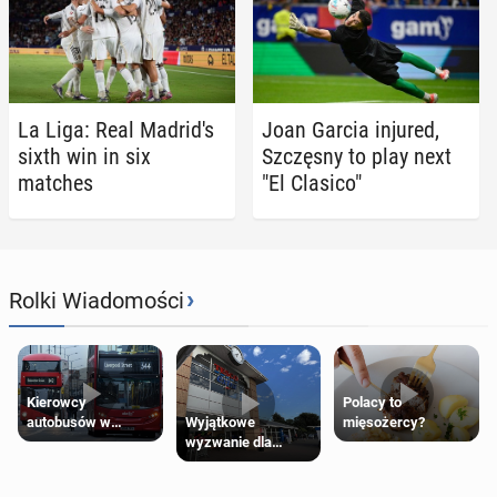
La Liga: Real Madrid's
Joan Garcia injured,
sixth win in six
Szczęs­ny to play next
matches
"El Clasico"
›
Rolki Wiadomości
Kierowcy
Polacy to
Wyjątkowe
autobusów w
mięsożercy?
wyzwanie dla
Londynie
posiadaczy kart
zapowiadają strajki
Tesco Clubcard!