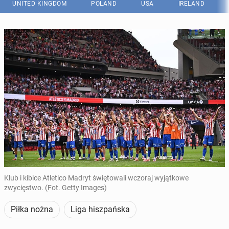
UNITED KINGDOM
POLAND
USA
IRELAND
Klub i kibice Atletico Madryt świętowali wczoraj wyjątkowe
zwycięstwo. (Fot. Getty Images)
Piłka nożna
Liga hiszpańska