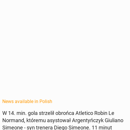
News available in Polish
W 14. min. gola strzelił obrońca Atleti­co Robin Le
Normand, któremu asys­tował Ar­gen­tyńczyk Giu­liano
Simeone - syn trenera Diego Simeone. 11 minut