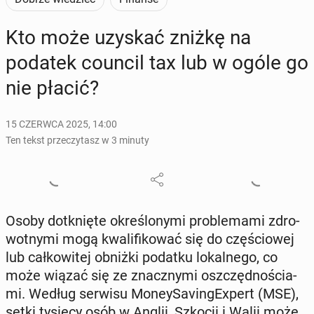
Kto może uzyskać zniżkę na
podatek council tax lub w ogóle go
nie płacić?
15 CZERWCA 2025, 14:00
Ten tekst przeczytasz w 3 minuty
Osoby do­tknię­te okre­ślo­ny­mi pro­ble­ma­mi zdro­
wot­ny­mi mogą kwa­li­fi­ko­wać się do czę­ścio­wej
lub cał­ko­wi­tej obniżki podatku lo­kal­ne­go, co
może wiązać się ze znacz­ny­mi oszczęd­no­ścia­
mi. Według serwisu Mo­ney­Sa­vin­gE­xpert (MSE),
setki tysięcy osób w Anglii, Szkocji i Walii może