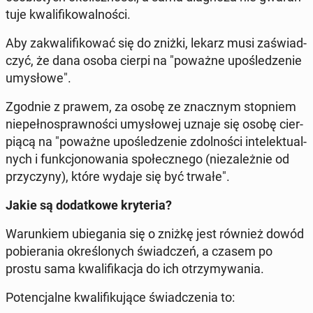
tu­je kwa­li­fi­ko­wal­no­ści.
Aby za­kwa­li­fi­ko­wać się do zniżki, lekarz musi za­świad­
czyć, że dana osoba cierpi na "poważne upo­śle­dze­nie
umy­sło­we".
Zgodnie z prawem, za osobę ze znacz­nym stop­niem
nie­peł­no­spraw­no­ści umy­sło­wej uznaje się osobę cier­
pią­cą na "poważne upo­śle­dze­nie zdol­no­ści in­te­lek­tu­al­
nych i funk­cjo­no­wa­nia spo­łecz­ne­go (nie­za­leż­nie od
przy­czy­ny), które wydaje się być trwałe".
Jakie są do­dat­ko­we kry­te­ria?
Wa­run­kiem ubie­ga­nia się o zniżkę jest również dowód
po­bie­ra­nia okre­ślo­nych świad­czeń, a czasem po
prostu sama kwa­li­fi­ka­cja do ich otrzy­my­wa­nia.
Po­ten­cjal­ne kwa­li­fi­ku­ją­ce świad­cze­nia to: