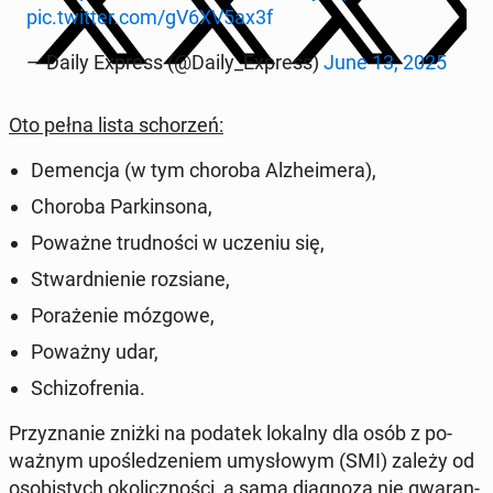
pic.twitter.com/gV6XV5ax3f
— Daily Express (@Daily_Express)
June 13, 2025
Oto pełna lista scho­rzeń:
De­men­cja (w tym choroba Al­zhe­ime­ra),
Choroba Par­kin­so­na,
Poważne trud­no­ści w uczeniu się,
Stward­nie­nie roz­sia­ne,
Po­ra­że­nie mózgowe,
Poważny udar,
Schi­zo­fre­nia.
Przy­zna­nie zniżki na podatek lokalny dla osób z po­
waż­nym upo­śle­dze­niem umy­sło­wym (SMI) zależy od
oso­bi­stych oko­licz­no­ści, a sama dia­gno­za nie gwa­ran­