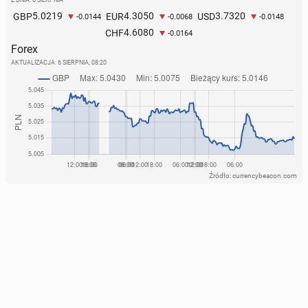
Z DNIA: 6 SIERPNIA
5.0219
4.3050
3.7320
GBP
EUR
USD
-0.0144
-0.0068
-0.0148
4.6080
CHF
-0.0164
Forex
AKTUALIZACJA:
6 SIERPNIA, 08:20
Źródło: currencybeacon.com