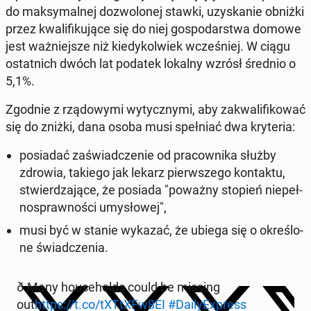
do mak­sy­mal­nej do­zwo­lo­nej stawki, uzy­ska­nie obniżki
przez kwa­li­fi­ku­ją­ce się do niej go­spo­dar­stwa domowe
jest waż­niej­sze niż kie­dy­kol­wiek wcze­śniej. W ciągu
ostat­nich dwóch lat podatek lokalny wzrósł średnio o
5,1%.
Zgodnie z rzą­do­wy­mi wy­tycz­ny­mi, aby za­kwa­li­fi­ko­wać
się do zniżki, dana osoba musi speł­niać dwa kry­te­ria:
po­sia­dać za­świad­cze­nie od pra­cow­ni­ka służby
zdrowia, takiego jak lekarz pierw­sze­go kon­tak­tu,
stwier­dza­ją­ce, że posiada "poważny stopień nie­peł­
no­spraw­no­ści umy­sło­wej",
musi być w stanie wykazać, że ubiega się o okre­ślo­
ne świad­cze­nia.
ð Many ho­use­holds could be missing
out
https://t.co/tXTtXFw8EI
#Da­ily­Express