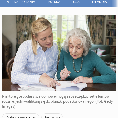
WIELKA BRYTANIA
POLSKA
USA
IRLANDIA
Niektóre gospodarstwa domowe mogą zaoszczędzić setki funtów
rocznie, jeśli kwalifikują się do obniżki podatku lokalnego. (Fot. Getty
Images)
Dobrze wiedzieć
Finanse