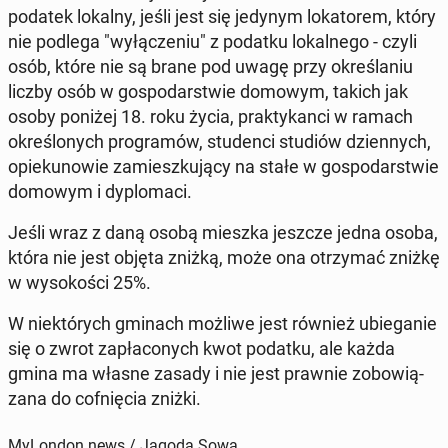
podatek lokalny, jeśli jest się jedynym lo­ka­to­rem, który
nie podlega "wy­łą­cze­niu" z podatku lo­kal­ne­go - czyli
osób, które nie są brane pod uwagę przy okre­śla­niu
liczby osób w go­spo­dar­stwie domowym, takich jak
osoby poniżej 18. roku życia, prak­ty­kan­ci w ramach
okre­ślo­nych pro­gra­mów, stu­den­ci studiów dzien­nych,
opie­ku­no­wie za­miesz­ku­ją­cy na stałe w go­spo­dar­stwie
domowym i dy­plo­ma­ci.
Jeśli wraz z daną osobą mieszka jeszcze jedna osoba,
która nie jest objęta zniżką, może ona otrzy­mać zniżkę
w wy­so­ko­ści 25%.
W nie­któ­rych gminach możliwe jest również ubie­ga­nie
się o zwrot za­pła­co­nych kwot podatku, ale każda
gmina ma własne zasady i nie jest prawnie zo­bo­wią­
za­na do cof­nię­cia zniżki.
MyLondon.news / Jagoda Sowa