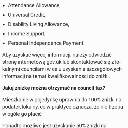
At­ten­dan­ce Al­lo­wan­ce,
Uni­ver­sal Credit,
Di­sa­bi­li­ty Living Al­lo­wan­ce,
Income Support,
Per­so­nal In­de­pen­den­ce Payment.
Aby uzyskać więcej in­for­ma­cji, należy od­wie­dzić
stronę in­ter­ne­to­wą gov.uk lub skon­tak­to­wać się z lo­
kal­ny­mi co­un­ci­la­mi w celu uzy­ska­nia szcze­gó­ło­wych
in­for­ma­cji na temat kwa­li­fi­ko­wal­no­ści do zniżki.
Jaką zniżkę można otrzy­mać na council tax?
Miesz­ka­nie w po­je­dyn­kę upraw­nia do 100% zniżki na
podatek lokalny, co w prak­ty­ce oznacza, że nie trzeba
w ogóle go płacić.
Ponadto możliwe jest uzy­ska­nie 50% zniżki na