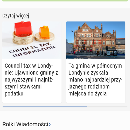
Czytaj więcej
Council tax w Lon­dy­
Ta gmina w pół­noc­nym
nie: Ujaw­nio­no gminy z
Lon­dy­nie zyskała
naj­wyż­szy­mi i naj­niż­
miano naj­bar­dziej przy­
szy­mi staw­ka­mi
ja­zne­go ro­dzi­nom
podatku
miejsca do życia
›
Rolki Wiadomości