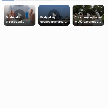
Dostęp do
Brytyjskiej
Coraz więcej kobiet
przestrzeni
gospodarce grozi
w UK rezygnuje z
przeznaczonych
recesja, jeśli
roli druhny na
dla jednej płci ma
kryzys na Bliskim
ślubie
opierać się
Wschodzie się
wyłącznie na płci
przedłuży
biologicznej