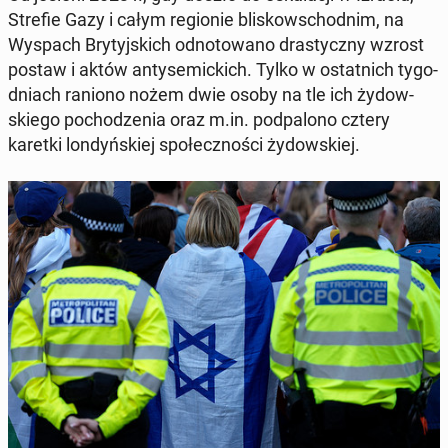
Strefie Gazy i całym re­gio­nie bli­skow­schod­nim, na
Wyspach Bry­tyj­skich od­no­to­wa­no dra­stycz­ny wzrost
postaw i aktów an­ty­se­mic­kich. Tylko w ostat­nich ty­go­
dniach raniono nożem dwie osoby na tle ich ży­dow­
skie­go po­cho­dze­nia oraz m.in. pod­pa­lo­no cztery
karetki lon­dyń­skiej spo­łecz­no­ści ży­dow­skiej.