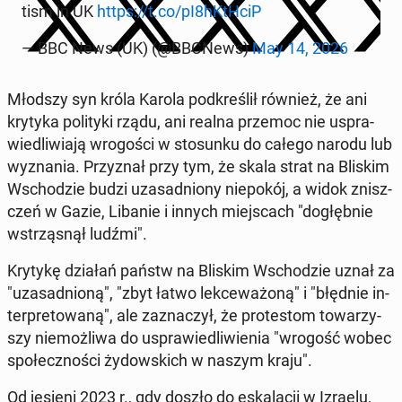
tism in UK
https://t.co/pI8hKtHciP
— BBC News (UK) (@BBCNews)
May 14, 2026
Młodszy syn króla Karola pod­kre­ślił również, że ani
krytyka po­li­ty­ki rządu, ani realna przemoc nie uspra­
wie­dli­wia­ją wro­go­ści w sto­sun­ku do całego narodu lub
wy­zna­nia. Przy­znał przy tym, że skala strat na Bliskim
Wscho­dzie budzi uza­sad­nio­ny nie­po­kój, a widok znisz­
czeń w Gazie, Libanie i innych miej­scach "do­głęb­nie
wstrzą­snął ludźmi".
Krytykę działań państw na Bliskim Wscho­dzie uznał za
"uza­sad­nio­ną", "zbyt łatwo lek­ce­wa­żo­ną" i "błędnie in­
ter­pre­to­wa­ną", ale za­zna­czył, że pro­te­stom to­wa­rzy­
szy nie­moż­li­wa do uspra­wie­dli­wie­nia "wrogość wobec
spo­łecz­no­ści ży­dow­skich w naszym kraju".
Od jesieni 2023 r., gdy doszło do eska­la­cji w Izraelu,