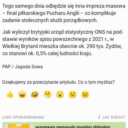
Tego samego dnia od­bę­dzie się inna impreza masowa
– finał pił­kar­skie­go Pucharu Anglii – co kom­pli­ku­je
zadanie sto­łecz­nych służb po­rząd­ko­wych.
Jak wy­li­czył bry­tyj­ski urząd sta­ty­stycz­ny ONS na pod­
sta­wie wyników spisu po­wszech­ne­go z 2021 r., w
Wiel­kiej Bry­ta­nii mieszka obecnie ok. 290 tys. Żydów,
co stanowi ok. 0,5% całej lud­no­ści kraju.
PAP / Jagoda Sowa
Dziękujemy za przeczytanie artykułu. Co o tym myślisz?
LINKI SPONSOROWANE
JAK DODAĆ?
european removals moving shipping