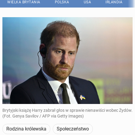
WIELKA BRYTANIA
POLSKA
USA
IRLANDIA
Brytyjski książę Harry zabrał głos w sprawie nienawiści wobec Żydów.
(Fot. Genya Savilov / AFP via Getty Images)
Rodzina królewska
Społeczeństwo