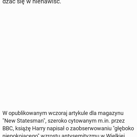
dzać się w nie­na­wiść.
W opu­bli­ko­wa­nym wczoraj ar­ty­ku­le dla ma­ga­zy­nu
"New Sta­te­sman", szeroko cy­to­wa­nym m.in. przez
BBC, książę Harry napisał o za­ob­ser­wo­wa­niu "głęboko
nie­po­ko­ją­ce­go" wzrostu an­ty­se­mi­ty­zmu w Wiel­kiej