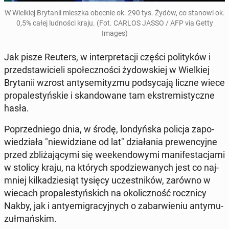
W Wiel­kiej Bry­ta­nii mieszka obecnie ok. 290 tys. Żydów, co stanowi ok.
0,5% całej lud­no­ści kraju. (Fot. CARLOS JASSO / AFP via Getty
Images)
Jak pisze Reuters, w in­ter­pre­ta­cji części po­li­ty­ków i
przed­sta­wi­cie­li spo­łecz­no­ści ży­dow­skiej w Wiel­kiej
Bry­ta­nii wzrost an­ty­se­mi­ty­zmu pod­sy­ca­ją liczne wiece
pro­pa­le­styń­skie i skan­do­wa­ne tam eks­tre­mi­stycz­ne
hasła.
Po­przed­nie­go dnia, w środę, lon­dyń­ska policja za­po­
wie­dzia­ła "nie­wi­dzia­ne od lat" dzia­ła­nia pre­wen­cyj­ne
przed zbli­ża­ją­cy­mi się week­en­do­wy­mi ma­ni­fe­sta­cja­mi
w stolicy kraju, na których spo­dzie­wa­nych jest co naj­
mniej kil­ka­dzie­siąt tysięcy uczest­ni­ków, zarówno w
wiecach pro­pa­le­styń­skich na oko­licz­ność rocz­ni­cy
Nakby, jak i an­ty­emi­gra­cyj­nych o za­bar­wie­niu an­ty­mu­
zuł­mań­skim.