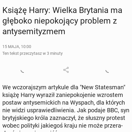
Książę Harry: Wielka Bry­ta­nia ma
głęboko nie­po­ko­ją­cy problem z
an­ty­se­mi­ty­zmem
15 MAJA, 10:00
Ten tekst przeczytasz w 3 minuty
We wczo­raj­szym ar­ty­ku­le dla "New Sta­te­sman"
książę Harry wyraził za­nie­po­ko­je­nie wzro­stem
postaw an­ty­se­mic­kich na Wyspach, dla których
nie widzi uspra­wie­dli­wie­nia. Jak podaje BBC, syn
bry­tyj­skie­go króla za­zna­czył, że słuszny protest
wobec po­li­ty­ki ja­kie­goś kraju nie może prze­ra­