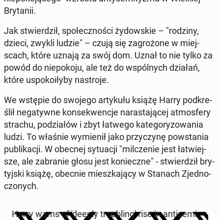
Bry­ta­nii.
Jak stwier­dził, spo­łecz­no­ści ży­dow­skie – "rodziny,
dzieci, zwykli ludzie" – czują się za­gro­żo­ne w miej­
scach, które uznają za swój dom. Uznał to nie tylko za
powód do nie­po­ko­ju, ale też do wspól­nych działań,
które uspo­ko­iły­by na­stro­je.
We wstępie do swojego ar­ty­ku­łu książę Harry pod­kre­
ślił ne­ga­tyw­ne kon­se­kwen­cje na­ra­sta­ją­cej at­mos­fe­ry
strachu, po­dzia­łów i zbyt łatwego ka­te­go­ry­zo­wa­nia
ludzi. To właśnie wy­mie­nił jako przy­czy­nę po­wsta­nia
pu­bli­ka­cji. W obecnej sy­tu­acji "mil­cze­nie jest ła­twiej­
sze, ale za­bra­nie głosu jest ko­niecz­ne" - stwier­dził bry­
tyj­ski książę, obecnie miesz­ka­ją­cy w Stanach Zjed­no­
czo­nych.
Harry warns of 'deeply tro­ublin­g' rise in an­ti­se­mi­