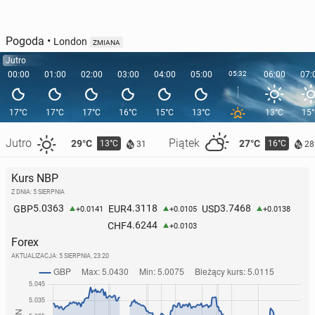
Pogoda
•
London
ZMIANA
Jutro
00:00
01:00
02:00
03:00
04:00
05:00
05:32
06:00
07:
17°C
17°C
17°C
16°C
15°C
13°C
13°C
15
Jutro
Piątek
29°C
27°C
13°C
16°C
31
28
Kurs NBP
Z DNIA: 5 SIERPNIA
5.0363
4.3118
3.7468
GBP
EUR
USD
+0.0141
+0.0105
+0.0138
4.6244
CHF
+0.0103
Forex
AKTUALIZACJA:
5 SIERPNIA, 23:20