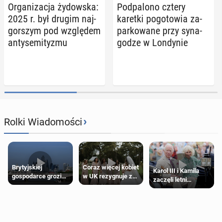
Or­ga­ni­za­cja ży­dow­ska:
Pod­pa­lo­no cztery
2025 r. był drugim naj­
karetki po­go­to­wia za­
gor­szym pod wzglę­dem
par­ko­wa­ne przy sy­na­
an­ty­se­mi­ty­zmu
go­dze w Lon­dy­nie
›
Rolki Wiadomości
Brytyjskiej
Coraz więcej kobiet
Karol III i Kamila
gospodarce grozi
w UK rezygnuje z
zaczęli letni
recesja, jeśli
roli druhny na
odpoczynek po
kryzys na Bliskim
ślubie
Igrzyskach
Wschodzie się
Wspólnoty w
przedłuży
Glasgow