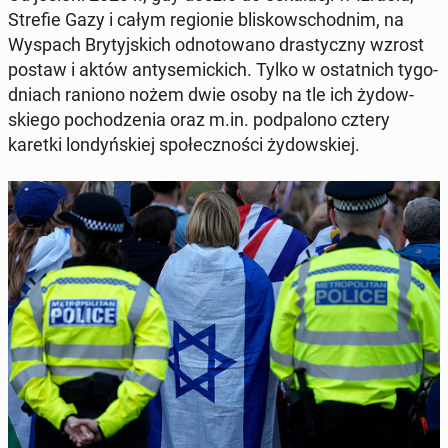
Strefie Gazy i całym re­gio­nie bli­skow­schod­nim, na
Wyspach Bry­tyj­skich od­no­to­wa­no dra­stycz­ny wzrost
postaw i aktów an­ty­se­mic­kich. Tylko w ostat­nich ty­go­
dniach raniono nożem dwie osoby na tle ich ży­dow­
skie­go po­cho­dze­nia oraz m.in. pod­pa­lo­no cztery
karetki lon­dyń­skiej spo­łecz­no­ści ży­dow­skiej.