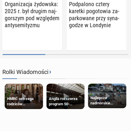
Or­ga­ni­za­cja ży­dow­ska:
Pod­pa­lo­no cztery
2025 r. był drugim naj­
karetki po­go­to­wia za­
gor­szym pod wzglę­dem
par­ko­wa­ne przy sy­na­
an­ty­se­mi­ty­zmu
go­dze w Lon­dy­nie
›
Rolki Wiadomości
Najlepsze
HMRC ostrzega
Anglia rozszerza
nadmorskie
rodziców
program 50-
miasteczko blisko
pobierających Child
procentowych
Londynu
Benefit. Mogą być
zniżek kolejowych
zobowiązani do
na 18-latków
zwrotu zasiłku