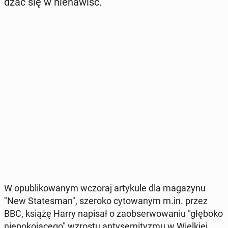
dzać się w nie­na­wiść.
W opu­bli­ko­wa­nym wczoraj ar­ty­ku­le dla ma­ga­zy­nu
"New Sta­te­sman", szeroko cy­to­wa­nym m.in. przez
BBC, książę Harry napisał o za­ob­ser­wo­wa­niu "głęboko
nie­po­ko­ją­ce­go" wzrostu an­ty­se­mi­ty­zmu w Wiel­kiej