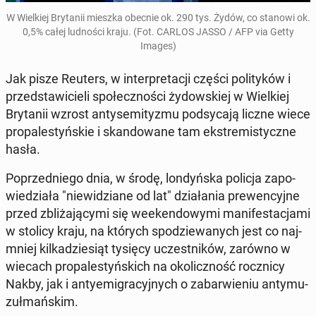
W Wiel­kiej Bry­ta­nii mieszka obecnie ok. 290 tys. Żydów, co stanowi ok.
0,5% całej lud­no­ści kraju. (Fot. CARLOS JASSO / AFP via Getty
Images)
Jak pisze Reuters, w in­ter­pre­ta­cji części po­li­ty­ków i
przed­sta­wi­cie­li spo­łecz­no­ści ży­dow­skiej w Wiel­kiej
Bry­ta­nii wzrost an­ty­se­mi­ty­zmu pod­sy­ca­ją liczne wiece
pro­pa­le­styń­skie i skan­do­wa­ne tam eks­tre­mi­stycz­ne
hasła.
Po­przed­nie­go dnia, w środę, lon­dyń­ska policja za­po­
wie­dzia­ła "nie­wi­dzia­ne od lat" dzia­ła­nia pre­wen­cyj­ne
przed zbli­ża­ją­cy­mi się week­en­do­wy­mi ma­ni­fe­sta­cja­mi
w stolicy kraju, na których spo­dzie­wa­nych jest co naj­
mniej kil­ka­dzie­siąt tysięcy uczest­ni­ków, zarówno w
wiecach pro­pa­le­styń­skich na oko­licz­ność rocz­ni­cy
Nakby, jak i an­ty­emi­gra­cyj­nych o za­bar­wie­niu an­ty­mu­
zuł­mań­skim.