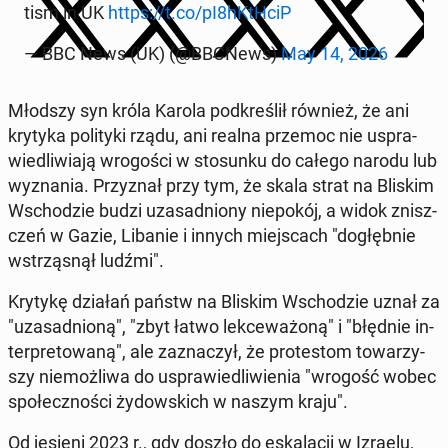
tism in UK
https://t.co/pI8hKtHciP
— BBC News (UK) (@BBCNews)
May 14, 2026
Młodszy syn króla Karola pod­kre­ślił również, że ani
krytyka po­li­ty­ki rządu, ani realna przemoc nie uspra­
wie­dli­wia­ją wro­go­ści w sto­sun­ku do całego narodu lub
wy­zna­nia. Przy­znał przy tym, że skala strat na Bliskim
Wscho­dzie budzi uza­sad­nio­ny nie­po­kój, a widok znisz­
czeń w Gazie, Libanie i innych miej­scach "do­głęb­nie
wstrzą­snął ludźmi".
Krytykę działań państw na Bliskim Wscho­dzie uznał za
"uza­sad­nio­ną", "zbyt łatwo lek­ce­wa­żo­ną" i "błędnie in­
ter­pre­to­wa­ną", ale za­zna­czył, że pro­te­stom to­wa­rzy­
szy nie­moż­li­wa do uspra­wie­dli­wie­nia "wrogość wobec
spo­łecz­no­ści ży­dow­skich w naszym kraju".
Od jesieni 2023 r., gdy doszło do eska­la­cji w Izraelu,