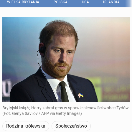
WIELKA BRYTANIA
POLSKA
USA
IRLANDIA
Brytyjski książę Harry zabrał głos w sprawie nienawiści wobec Żydów.
(Fot. Genya Savilov / AFP via Getty Images)
Rodzina królewska
Społeczeństwo