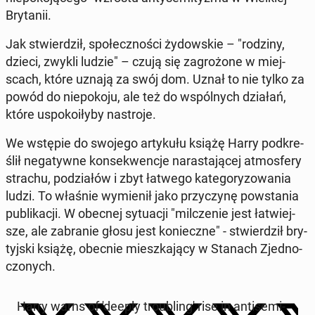
Bry­ta­nii.
Jak stwier­dził, spo­łecz­no­ści ży­dow­skie – "rodziny,
dzieci, zwykli ludzie" – czują się za­gro­żo­ne w miej­
scach, które uznają za swój dom. Uznał to nie tylko za
powód do nie­po­ko­ju, ale też do wspól­nych działań,
które uspo­ko­iły­by na­stro­je.
We wstępie do swojego ar­ty­ku­łu książę Harry pod­kre­
ślił ne­ga­tyw­ne kon­se­kwen­cje na­ra­sta­ją­cej at­mos­fe­ry
strachu, po­dzia­łów i zbyt łatwego ka­te­go­ry­zo­wa­nia
ludzi. To właśnie wy­mie­nił jako przy­czy­nę po­wsta­nia
pu­bli­ka­cji. W obecnej sy­tu­acji "mil­cze­nie jest ła­twiej­
sze, ale za­bra­nie głosu jest ko­niecz­ne" - stwier­dził bry­
tyj­ski książę, obecnie miesz­ka­ją­cy w Stanach Zjed­no­
czo­nych.
Harry warns of 'deeply tro­ublin­g' rise in an­ti­se­mi­