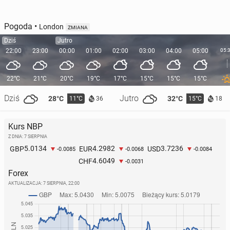
Pogoda
•
London
ZMIANA
Dziś
Jutro
22:00
23:00
00:00
01:00
02:00
03:00
04:00
05:00
05:
22°C
21°C
20°C
19°C
17°C
15°C
15°C
15°C
Dziś
Jutro
28°C
32°C
11°C
15°C
36
18
Kurs NBP
Z DNIA: 7 SIERPNIA
5.0134
4.2982
3.7236
GBP
EUR
USD
-0.0085
-0.0068
-0.0084
4.6049
CHF
-0.0031
Forex
AKTUALIZACJA:
7 SIERPNIA, 22:00