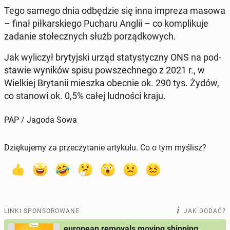
Tego samego dnia od­bę­dzie się inna impreza masowa
– finał pił­kar­skie­go Pucharu Anglii – co kom­pli­ku­je
zadanie sto­łecz­nych służb po­rząd­ko­wych.
Jak wy­li­czył bry­tyj­ski urząd sta­ty­stycz­ny ONS na pod­
sta­wie wyników spisu po­wszech­ne­go z 2021 r., w
Wiel­kiej Bry­ta­nii mieszka obecnie ok. 290 tys. Żydów,
co stanowi ok. 0,5% całej lud­no­ści kraju.
PAP / Jagoda Sowa
Dziękujemy za przeczytanie artykułu. Co o tym myślisz?
LINKI SPONSOROWANE
JAK DODAĆ?
european removals moving shipping