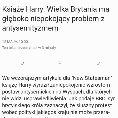
Książę Harry: Wielka Bry­ta­nia ma
głęboko nie­po­ko­ją­cy problem z
an­ty­se­mi­ty­zmem
15 MAJA, 10:00
Ten tekst przeczytasz w 3 minuty
We wczo­raj­szym ar­ty­ku­le dla "New Sta­te­sman"
książę Harry wyraził za­nie­po­ko­je­nie wzro­stem
postaw an­ty­se­mic­kich na Wyspach, dla których
nie widzi uspra­wie­dli­wie­nia. Jak podaje BBC, syn
bry­tyj­skie­go króla za­zna­czył, że słuszny protest
wobec po­li­ty­ki ja­kie­goś kraju nie może prze­ra­