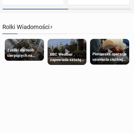
›
Rolki Wiadomości
Zasiłki dla osób
Pionierska operacja
BBC Weather
cierpiących na
usunięcia ciężkiej
zapowiada szóstą
schorzenia
wady wrodzonej
falę upałów w
psychiczne
płodu w łonie matki
Londynie