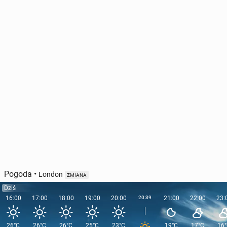
Pogoda
•
London
ZMIANA
Dziś
16:00
17:00
18:00
19:00
20:00
20:39
21:00
22:00
23:
26°C
26°C
26°C
25°C
23°C
19°C
17°C
16