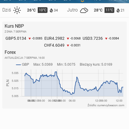
Dziś
Jutro
26°C
28°C
10°C
11°C
34
21
Kurs NBP
Z DNIA: 7 SIERPNIA
5.0134
4.2982
3.7236
GBP
EUR
USD
-0.0085
-0.0068
-0.0084
4.6049
CHF
-0.0031
Forex
AKTUALIZACJA:
7 SIERPNIA, 16:00
Źródło: currencybeacon.com