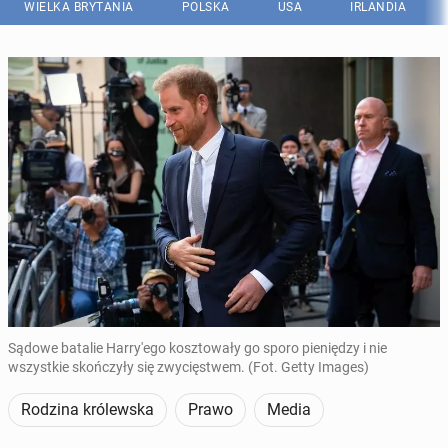
WIELKA BRYTANIA
POLSKA
USA
IRLANDIA
Sądowe batalie Harry'ego kosztowały go sporo pieniędzy i nie
wszystkie skończyły się zwycięstwem. (Fot. Getty Images)
Rodzina królewska
Prawo
Media