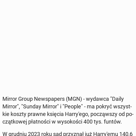
Mirror Group New­spa­pers (MGN) - wydawca "Daily
Mirror", "Sunday Mirror" i "People" - ma pokryć wszyst­
kie koszty prawne księcia Har­ry­'e­go, po­cząw­szy od po­
cząt­ko­wej płat­no­ści w wy­so­ko­ści 400 tys. funtów.
W grudniu 2023 roku sąd przy­znał już Har­ry­'e­mu 140,6