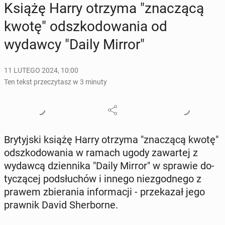
Książę Harry otrzyma "zna­czą­cą
kwotę" od­szko­do­wa­nia od
wydawcy "Daily Mirror"
11 LUTEGO 2024, 10:00
Ten tekst przeczytasz w 3 minuty
Bry­tyj­ski książę Harry otrzyma "zna­czą­cą kwotę"
od­szko­do­wa­nia w ramach ugody za­war­tej z
wydawcą dzien­ni­ka "Daily Mirror" w sprawie do­
ty­czą­cej pod­słu­chów i innego nie­zgod­ne­go z
prawem zbie­ra­nia in­for­ma­cji - prze­ka­zał jego
prawnik David Sher­bor­ne.