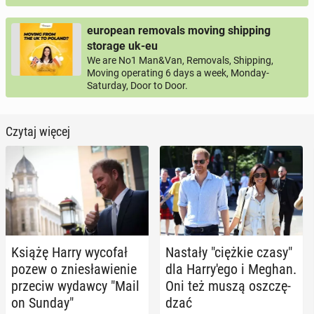
european removals moving shipping
storage uk-eu
We are No1 Man&Van, Removals, Shipping,
Moving operating 6 days a week, Monday-
Saturday, Door to Door.
Czytaj więcej
Książę Harry wycofał
Nastały "ciężkie czasy"
pozew o znie­sła­wie­nie
dla Har­ry­'e­go i Meghan.
przeciw wydawcy "Mail
Oni też muszą oszczę­
on Sunday"
dzać