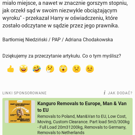
miało miejsce, a nawet w znacz­nie gorszym stopniu,
jak orzekł sąd w swoim nie­zwy­kle ob­cią­ża­ją­cym
wyroku" - prze­ka­zał Harry w oświad­cze­niu, które
zostało od­czy­ta­ne w sądzie przez jego praw­ni­ka.
Bartłomiej Niedziński / PAP / Adriana Chodakowska
Dziękujemy za przeczytanie artykułu. Co o tym myślisz?
LINKI SPONSOROWANE
JAK DODAĆ?
Kanguro Removals to Europe, Man & Van
to EU
Removals to Poland, Man&Van to EU, Low Cost,
Moving, Custom Clearance. Part load 5m3/300kg
- Full Load 20m31200kg, Removals to Germany,
Removals to Netherlands