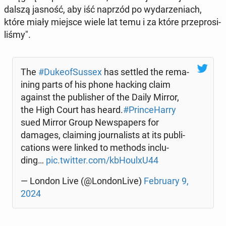
dalszą jasność, aby iść naprzód po wy­da­rze­niach,
które miały miejsce wiele lat temu i za które prze­pro­si­
li­śmy".
The
#Du­ke­ofSus­sex
has settled the re­ma­
ining parts of his phone hacking claim
against the pu­bli­sher of the Daily Mirror,
the High Court has heard.
#Prin­ce­Har­ry
sued Mirror Group New­spa­pers for
damages, cla­iming jo­ur­na­li­sts at its pu­bli­
ca­tions were linked to methods in­c­lu­
ding…
pic.twitter.com/kbHo­ulxU44
— London Live (@Lon­don­Li­ve)
Fe­bru­ary 9,
2024