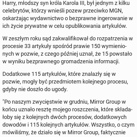
Harry, młodszy syn króla Karola III, był jednym z kilku
ce­le­bry­tów, którzy wnieśli pozew prze­ciw­ko MGN,
oskar­ża­jąc wy­daw­nic­two o bez­praw­ne in­ge­ro­wa­nie w
ich życie pry­wat­ne w celu opu­bli­ko­wa­nia ar­ty­ku­łów.
W zeszłym roku sąd za­kwa­li­fi­ko­wał do roz­pa­trze­nia w
pro­ce­sie 33 ar­ty­ku­ły spośród prawie 150 wy­mie­nio­
nych w pozwie, z czego później uznał, że 15 po­wsta­ło
w wyniku bez­praw­ne­go gro­ma­dze­nia in­for­ma­cji.
Do­dat­ko­we 115 ar­ty­ku­łów, które zna­la­zły się w
pozwie, mogły być przed­mio­tem ko­lej­ne­go procesu,
gdyby nie doszło do ugody.
"Po naszym zwy­cię­stwie w grudniu, Mirror Group w
końcu uznało resztę mojego rosz­cze­nia, które skła­da­
ło­by się z ko­lej­nych dwóch pro­ce­sów, do­dat­ko­wych
dowodów i 115 ko­lej­nych ar­ty­ku­łów. Wszyst­ko, o czym
mó­wi­li­śmy, że działo się w Mirror Group, fak­tycz­nie