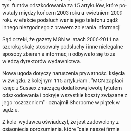
tys. funtów od­szko­do­wa­nia za 15 ar­ty­ku­łów, które po­
wsta­ły między końcem 2003 roku a kwiet­niem 2009
roku w efekcie pod­słu­chi­wa­nia jego te­le­fo­nu bądź
innego nie­zgod­ne­go z prawem zbie­ra­nia in­for­ma­cji.
Sąd orzekł, że gazety MGN w latach 2006-2011 na
szeroką skalę sto­so­wa­ły pod­słu­chy i inne nie­le­gal­ne
sposoby zbie­ra­nia in­for­ma­cji i od­by­wa­ło się to za
wiedzą dy­rek­to­rów wy­daw­nic­twa.
Nowa ugoda dotyczy na­ru­sze­nia pry­wat­no­ści księcia
w związku z ko­lej­nym 115 ar­ty­ku­ła­mi. "MGN zapłaci
księciu Sussex zna­czą­cą do­dat­ko­wą kwotę tytułem
od­szko­do­wa­nia i pokryje wszyst­kie koszty zwią­za­ne z
jego rosz­cze­niem" - oznaj­mił Sher­bor­ne w piątek w
sądzie.
Z kolei wydawca oświad­czył, że jest za­do­wo­lo­ny z
osią­gnię­cia po­ro­zu­mie­nia, które "daje naszej firmie