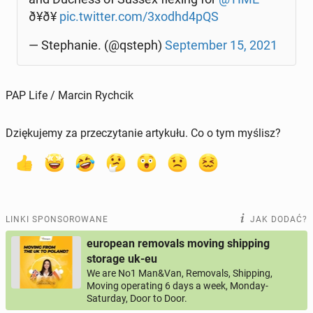
ð¥ð¥
pic.twitter.com/3xodhd4pQS
— Ste­pha­nie. (@qsteph)
Sep­tem­ber 15, 2021
PAP Life / Marcin Rychcik
Dziękujemy za przeczytanie artykułu. Co o tym myślisz?
LINKI SPONSOROWANE
JAK DODAĆ?
european removals moving shipping
storage uk-eu
We are No1 Man&Van, Removals, Shipping,
Moving operating 6 days a week, Monday-
Saturday, Door to Door.