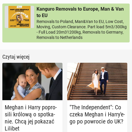
Kanguro Removals to Europe, Man & Van
to EU
Removals to Poland, Man&Van to EU, Low Cost,
Moving, Custom Clearance. Part load 5m3/300kg
- Full Load 20m31200kg, Removals to Germany,
Removals to Netherlands
Czytaj więcej
Meghan i Harry po­pro­
"The In­de­pen­dent": Co
si­li królową o spo­tka­
czeka Meghan i Har­ry­'e­
nie. Chcą jej pokazać
go po po­wro­cie do UK?
Lilibet