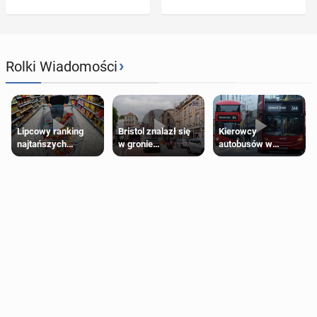
›
Rolki Wiadomości
Lipcowy ranking
Bristol znalazł się
Kierowcy
najtańszych
w gronie
autobusów w
supermarketów
najlepszych
Londynie
kierunków podróży
zapowiadają strajki
na świecie