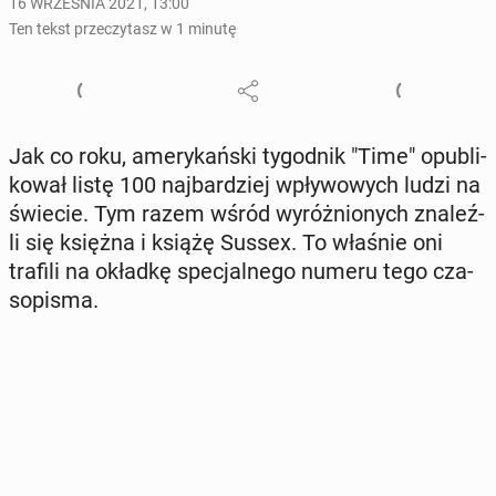
16 WRZEŚNIA 2021, 13:00
Ten tekst przeczytasz w 1 minutę
Jak co roku, ame­ry­kań­ski ty­go­dnik "Time" opu­bli­
ko­wał listę 100 naj­bar­dziej wpły­wo­wych ludzi na
świecie. Tym razem wśród wy­róż­nio­nych zna­leź­
li się księżna i książę Sussex. To właśnie oni
trafili na okładkę spe­cjal­ne­go numeru tego cza­
so­pi­sma.