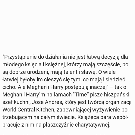
"Przy­stą­pie­nie do dzia­ła­nia nie jest łatwą decyzją dla
młodego księcia i księż­nej, którzy mają szczę­ście, bo
są dobrze uro­dze­ni, mają talent i sławę. O wiele
łatwiej byłoby im cieszyć się tym, co mają i sie­dzieć
cicho. Ale Meghan i Harry po­stę­pu­ją inaczej" – tak o
Meghan i Harry’m na łamach "Time" pisze hisz­pań­ski
szef kuchni, Jose Andres, który jest twórcą or­ga­ni­za­cji
World Central Kitchen, za­pew­nia­ją­cej wy­ży­wie­nie po­
trze­bu­ją­cym na całym świecie. Ksią­żę­ca para współ­
pra­cu­je z nim na płasz­czyź­nie cha­ry­ta­tyw­nej.