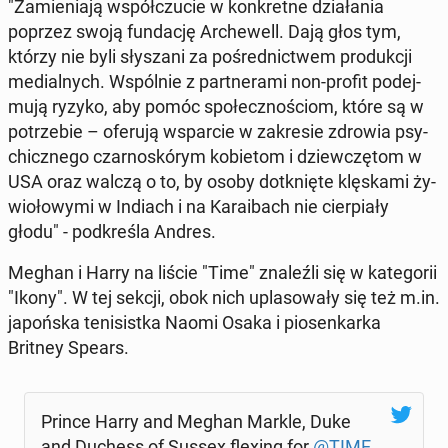
"Za­mie­nia­ją współ­czu­cie w kon­kret­ne dzia­ła­nia
poprzez swoją fun­da­cję Ar­che­well. Dają głos tym,
którzy nie byli sły­sza­ni za po­śred­nic­twem pro­duk­cji
me­dial­nych. Wspól­nie z part­ne­ra­mi non-profit po­dej­
mu­ją ryzyko, aby pomóc spo­łecz­no­ściom, które są w
po­trze­bie – oferują wspar­cie w za­kre­sie zdrowia psy­
chicz­ne­go czar­no­skó­rym ko­bie­tom i dziew­czę­tom w
USA oraz walczą o to, by osoby do­tknię­te klę­ska­mi ży­
wio­ło­wy­mi w Indiach i na Ka­ra­ibach nie cier­pia­ły
głodu" - pod­kre­śla Andres.
Meghan i Harry na liście "Time" zna­leź­li się w ka­te­go­rii
"Ikony". W tej sekcji, obok nich upla­so­wa­ły się też m.in.
ja­poń­ska te­ni­sist­ka Naomi Osaka i pio­sen­kar­ka
Britney Spears.
Prince Harry and Meghan Markle, Duke
and Duchess of Sussex flexing for
@TIME