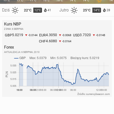
17°C
17°C
17°C
16°C
16°C
14°C
14°C
14
Dziś
Jutro
22°C
25°C
12°C
14°C
41
28
Kurs NBP
Z DNIA: 6 SIERPNIA
5.0219
4.3050
3.7320
GBP
EUR
USD
-0.0144
-0.0068
-0.0148
4.6080
CHF
-0.0164
Forex
AKTUALIZACJA:
6 SIERPNIA, 23:10
Źródło: currencybeacon.com