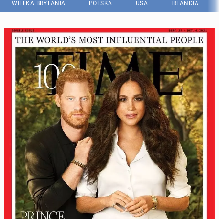
WIELKA BRYTANIA
POLSKA
USA
IRLANDIA