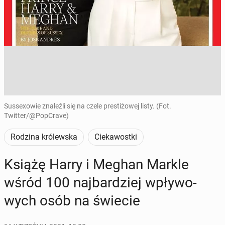
Sussexowie znaleźli się na czele prestiżowej listy. (Fot.
Twitter/@PopCrave)
Rodzina królewska
Ciekawostki
Książę Harry i Meghan Markle
wśród 100 naj­bar­dziej wpły­wo­
wych osób na świecie