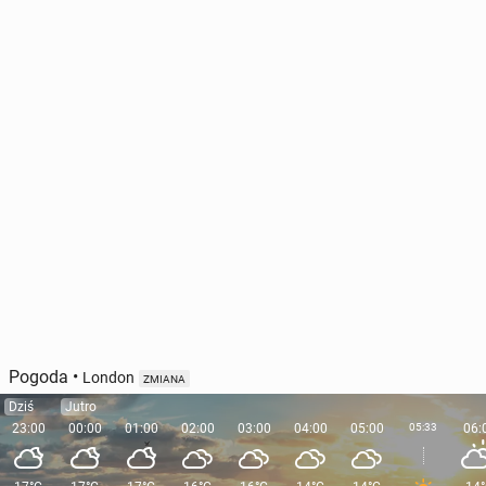
Pogoda
•
London
ZMIANA
Dziś
Jutro
23:00
00:00
01:00
02:00
03:00
04:00
05:00
05:33
06: