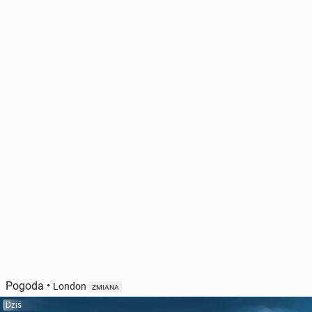
Pogoda
•
London
ZMIANA
Dziś