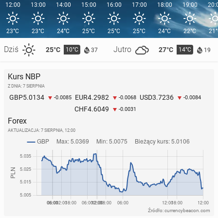
12:00
13:00
14:00
15:00
16:00
17:00
18:00
19:00
20:
23°C
23°C
24°C
25°C
25°C
25°C
24°C
22°C
21
Dziś
Jutro
25°C
27°C
10°C
14°C
37
19
Kurs NBP
Z DNIA: 7 SIERPNIA
5.0134
4.2982
3.7236
GBP
EUR
USD
-0.0085
-0.0068
-0.0084
4.6049
CHF
-0.0031
Forex
AKTUALIZACJA:
7 SIERPNIA, 12:00
Źródło: currencybeacon.com