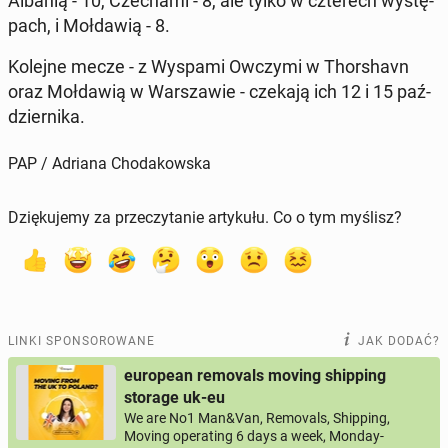
Albanią - 10, Cze­cha­mi - 8, ale tylko w czte­rech wy­stę­
pach, i Moł­da­wią - 8.
Kolejne mecze - z Wyspami Owczymi w Thor­shavn
oraz Moł­da­wią w War­sza­wie - czekają ich 12 i 15 paź­
dzier­ni­ka.
PAP / Adriana Chodakowska
Dziękujemy za przeczytanie artykułu. Co o tym myślisz?
LINKI SPONSOROWANE
JAK DODAĆ?
european removals moving shipping
storage uk-eu
We are No1 Man&Van, Removals, Shipping,
Moving operating 6 days a week, Monday-