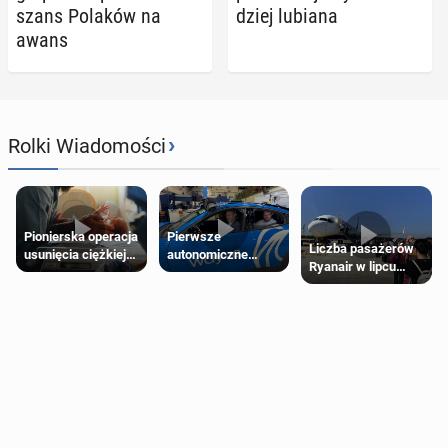
szans Polaków na
dziej lubiana
awans
›
Rolki Wiadomości
Pierwsze
Pionierska operacja
Liczba pasażerów
autonomiczne
usunięcia ciężkiej
Ryanair w lipcu
Ubery pojawią się
wady wrodzonej
pobiła rekord
w Londynie jeszcze
płodu w łonie matki
tego lata