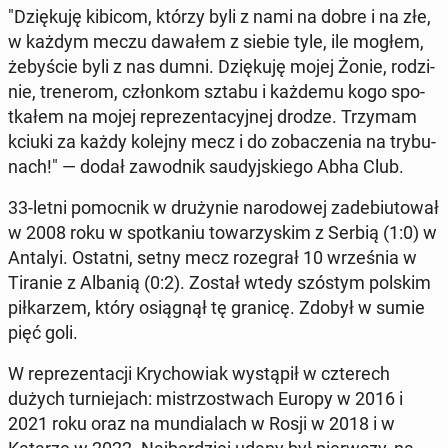
"Dzię­ku­ję kibicom, którzy byli z nami na dobre i na złe,
w każdym meczu dawałem z siebie tyle, ile mogłem,
że­by­ście byli z nas dumni. Dzię­ku­ję mojej Żonie, ro­dzi­
nie, tre­ne­rom, człon­kom sztabu i każdemu kogo spo­
tka­łem na mojej re­pre­zen­ta­cyj­nej drodze. Trzymam
kciuki za każdy kolejny mecz i do zo­ba­cze­nia na try­bu­
nach!" — dodał za­wod­nik sau­dyj­skie­go Abha Club.
33-letni po­moc­nik w dru­ży­nie na­ro­do­wej za­de­biu­to­wał
w 2008 roku w spo­tka­niu to­wa­rzy­skim z Serbią (1:0) w
Antalyi. Ostatni, setny mecz ro­ze­grał 10 wrze­śnia w
Tiranie z Albanią (0:2). Został wtedy szóstym polskim
pił­ka­rzem, który osią­gnął tę granicę. Zdobył w sumie
pięć goli.
W re­pre­zen­ta­cji Kry­cho­wiak wy­stą­pił w czte­rech
dużych tur­nie­jach: mi­strzo­stwach Europy w 2016 i
2021 roku oraz na mun­dia­lach w Rosji w 2018 i w