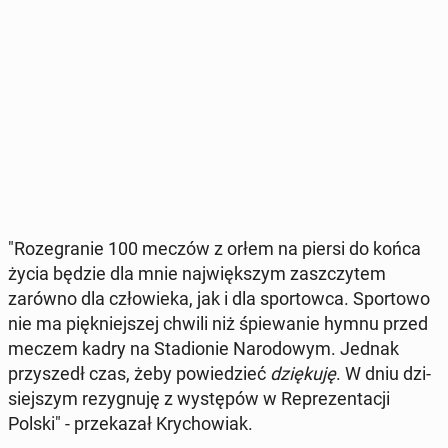
"Ro­ze­gra­nie 100 meczów z orłem na piersi do końca
życia będzie dla mnie naj­więk­szym za­szczy­tem
zarówno dla czło­wie­ka, jak i dla spor­tow­ca. Spor­to­wo
nie ma pięk­niej­szej chwili niż śpie­wa­nie hymnu przed
meczem kadry na Sta­dio­nie Na­ro­do­wym. Jednak
przy­szedł czas, żeby po­wie­dzieć
dzię­ku­ję
. W dniu dzi­
siej­szym re­zy­gnu­ję z wy­stę­pów w Re­pre­zen­ta­cji
Polski" - prze­ka­zał Kry­cho­wiak.