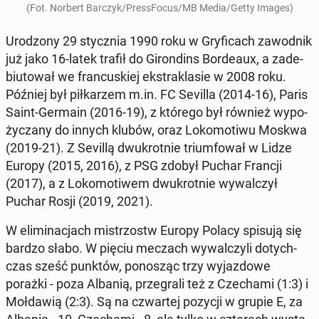
(Fot. Norbert Barczyk/Press­Fo­cus/MB Media/Getty Images)
Uro­dzo­ny 29 stycz­nia 1990 roku w Gry­fi­cach za­wod­nik
już jako 16-latek trafił do Gi­ron­dins Bor­de­aux, a za­de­
biu­to­wał we fran­cu­skiej eks­tra­kla­sie w 2008 roku.
Później był pił­ka­rzem m.in. FC Sevilla (2014-16), Paris
Saint-Germain (2016-19), z którego był również wy­po­
ży­cza­ny do innych klubów, oraz Lo­ko­mo­ti­wu Moskwa
(2019-21). Z Sevillą dwu­krot­nie trium­fo­wał w Lidze
Europy (2015, 2016), z PSG zdobył Puchar Francji
(2017), a z Lo­ko­mo­ti­wem dwu­krot­nie wy­wal­czył
Puchar Rosji (2019, 2021).
W eli­mi­na­cjach mi­strzostw Europy Polacy spisują się
bardzo słabo. W pięciu meczach wy­wal­czy­li do­tych­
czas sześć punktów, po­no­sząc trzy wy­jaz­do­we
porażki - poza Albanią, prze­gra­li też z Cze­cha­mi (1:3) i
Moł­da­wią (2:3). Są na czwar­tej pozycji w grupie E, za