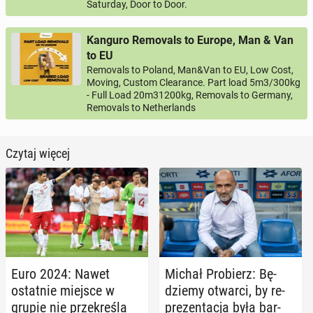
Saturday, Door to Door.
Kanguro Removals to Europe, Man & Van
to EU
Removals to Poland, Man&Van to EU, Low Cost,
Moving, Custom Clearance. Part load 5m3/300kg
- Full Load 20m31200kg, Removals to Germany,
Removals to Netherlands
Czytaj więcej
Euro 2024: Nawet
Michał Pro­bierz: Bę­
ostat­nie miejsce w
dzie­my otwarci, by re­
grupie nie prze­kre­śla
pre­zen­ta­cja była bar­