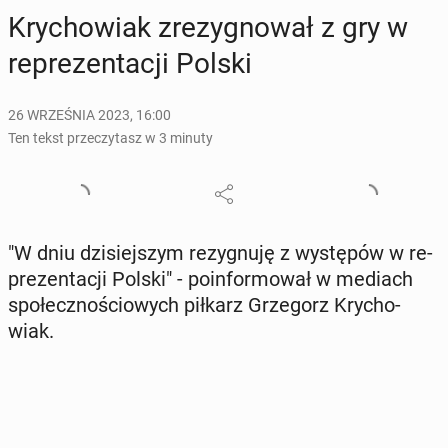
Kry­cho­wiak zre­zy­gno­wał z gry w
re­pre­zen­ta­cji Polski
26 WRZEŚNIA 2023, 16:00
Ten tekst przeczytasz w 3 minuty
"W dniu dzi­siej­szym re­zy­gnu­ję z wy­stę­pów w re­
pre­zen­ta­cji Polski" - po­in­for­mo­wał w mediach
spo­łecz­no­ścio­wych piłkarz Grze­gorz Kry­cho­
wiak.