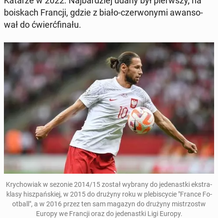
Katarze w 2022. Naj­bar­dziej udany był pierw­szy, na
bo­iskach Francji, gdzie z biało-czer­wo­ny­mi awan­so­
wał do ćwierć­fi­na­łu.
Kry­cho­wiak w sezonie 2014/15 został wybrany do je­de­nast­ki eks­tra­
kla­sy hisz­pań­skiej, w 2015 do drużyny roku w ple­bi­scy­cie "France Fo­
ot­ball", a w 2016 przez ten sam magazyn do drużyny mi­strzostw
Europy we Francji oraz do je­de­nast­ki Ligi Europy.