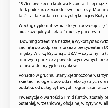
1976 r. ów­cze­sna królowa Elż­bie­ta II i jej mąż ks
Jork podczas sze­ścio­dnio­wej podróży. Mo­nar­chi
ta Geralda Forda na uro­czy­stej kolacji w Biał
Według dy­plo­ma­tów, na których po­wo­łu­je si
niu szcze­gól­nych relacji" między pań­stwa­mi.
"Downing Street ma na­dzie­ję wy­ko­rzy­stać (wizyt
zachętę do pod­pi­sa­nia przez z pre­zy­den­te
między Wielką Bry­ta­nią a USA" – czytamy na ł
martwym punkcie z powodu wy­su­wa­nych przez 
rol­ni­ków do bry­tyj­skich rynków.
Ponadto w grudniu Stany Zjed­no­czo­ne wstrzy­ma­ły
skie tech­no­lo­gie z powodu nie­ko­rzyst­nych dla 
podatku od usług cy­fro­wych i ogra­ni­czeń w za­k
In­we­sty­cje o war­to­ści 31 mld funtów zostały 
ostat­niej, wrze­śnio­wej, ofi­cjal­nej wizyty w Wiel­ki