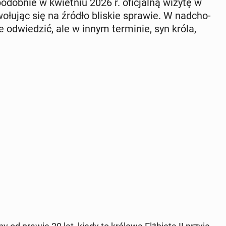
po­dob­nie w kwiet­niu 2026 r. ofi­cjal­ną wizytę w
o­łu­jąc się na źródło bliskie sprawie. W nad­cho­
od­wie­dzić, ale w innym ter­mi­nie, syn króla,