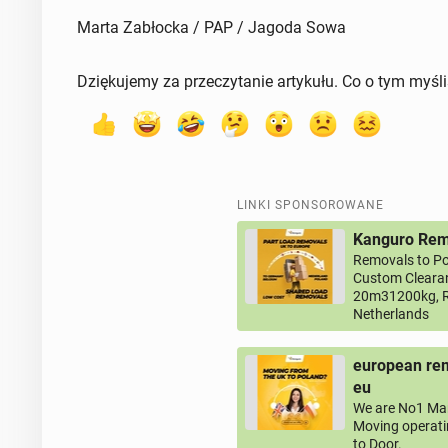
Marta Zabłocka / PAP / Jagoda Sowa
Dziękujemy za przeczytanie artykułu. Co o tym myśl
LINKI SPONSOROWANE
Kanguro Remo
Removals to Po
Custom Clearan
20m31200kg, R
Netherlands
european rem
eu
We are No1 Man
Moving operati
to Door.