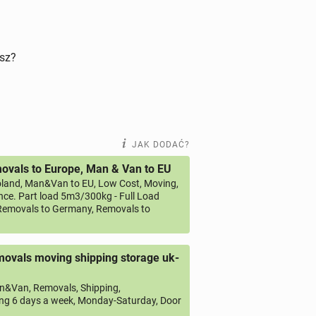
isz?
JAK DODAĆ?
vals to Europe, Man & Van to EU
land, Man&Van to EU, Low Cost, Moving,
ce. Part load 5m3/300kg - Full Load
emovals to Germany, Removals to
ovals moving shipping storage uk-
&Van, Removals, Shipping,
ng 6 days a week, Monday-Saturday, Door