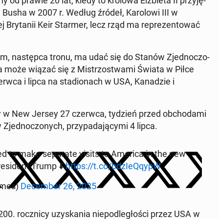
y od prawie 20 lat, kiedy to królowa Elż­bie­ta II przy­ję­
 Busha w 2007 r. Według źródeł, Ka­ro­lo­wi III w
j Bry­ta­nii Keir Starmer, lecz rząd ma re­pre­zen­to­wać
liam, na­stęp­ca tronu, ma udać się do Stanów Zjed­no­czo­
ta może wiązać się z Mi­strzo­stwa­mi Świata w Piłce
rwca i lipca na sta­dio­nach w USA, Ka­na­dzie i
­ny w New Jersey 27 czerwca, tydzień przed ob­cho­da­mi
w Zjed­no­czo­nych, przy­pa­da­ją­cy­mi 4 lipca.
d to make se­pa­ra­te visits to America in the new
re­si­dent Trump ⬇️
https://t.co/bdzIe­QqypW
­mes)
De­cem­ber 26, 2025
200. rocz­ni­cy uzy­ska­nia nie­pod­le­gło­ści przez USA w