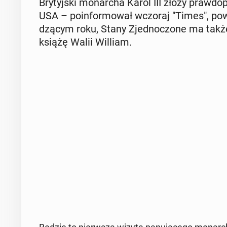
Bry­tyj­ski mo­nar­cha Karol III złoży praw­do­
USA – po­in­for­mo­wał wczoraj "Times", po­w
dzą­cym roku, Stany Zjed­no­czo­ne ma także 
książę Walii William.