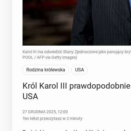
Karol III ma odwiedzić Stany Zjednoczone jako panujący bry
POOL / AFP via Getty Images)
Rodzina królewska
USA
Król Karol III praw­do­po­dob­ni
USA
27 GRUDNIA 2025, 12:00
Ten tekst przeczytasz w 2 minuty