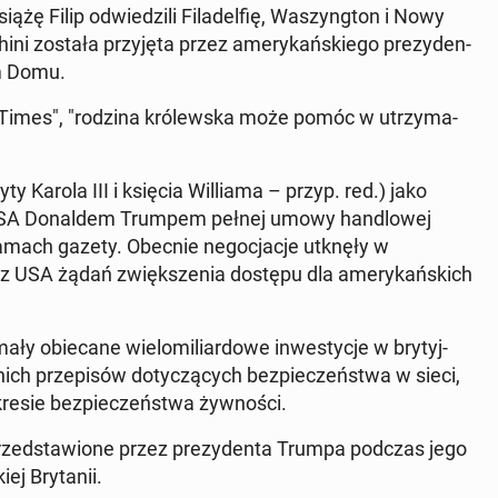
iążę Filip od­wie­dzi­li Fi­la­del­fię, Wa­szyng­ton i Nowy
­ni została przy­ję­ta przez ame­ry­kań­skie­go pre­zy­den­
ym Domu.
ę "Times", "rodzina kró­lew­ska może pomóc w utrzy­ma­
y Karola III i księcia Wil­lia­ma – przyp. red.) jako
m USA Do­nal­dem Trumpem pełnej umowy han­dlo­wej
amach gazety. Obecnie ne­go­cja­cje utknęły w
USA żądań zwięk­sze­nia dostępu dla ame­ry­kań­skich
 obie­ca­ne wie­lo­mi­liar­do­we in­we­sty­cje w bry­tyj­
nich prze­pi­sów do­ty­czą­cych bez­pie­czeń­stwa w sieci,
re­sie bez­pie­czeń­stwa żyw­no­ści.
przed­sta­wio­ne przez pre­zy­den­ta Trumpa podczas jego
ej Bry­ta­nii.