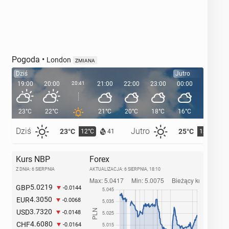
Pogoda
•
London
ZMIANA
Dziś
Jutro
19:00
20:00
20:41
21:00
22:00
23:00
00:00
01:00
23°C
22°C
21°C
20°C
18°C
16°C
16°C
Dziś
Jutro
23°C
25°C
12°C
13°C
41
Kurs NBP
Forex
Z DNIA: 6 SIERPNIA
AKTUALIZACJA:
6 SIERPNIA, 18:10
5.0219
GBP
-0.0144
4.3050
EUR
-0.0068
3.7320
USD
-0.0148
4.6080
CHF
-0.0164