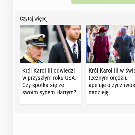
Czytaj więcej
Król Karol III od­wie­dzi
Król Karol III w świ
w przy­szłym roku USA.
tecz­nym orędziu
Czy spotka się ze
apeluje o życz­li­woś
swoim synem Harrym?
na­dzie­ję