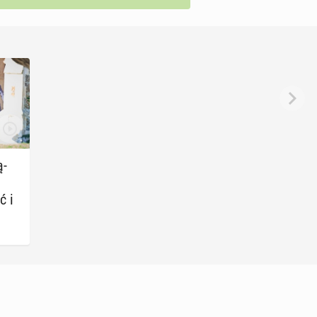
ą­
ć i