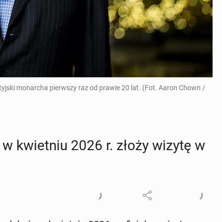
tyjski monarcha pierwszy raz od prawie 20 lat. (Fot. Aaron Chown /
e w kwiet­niu 2026 r. złoży wizytę w