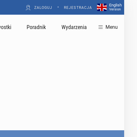
English
•
ZALOGUJ
REJESTRACJA
Version
ostki
Poradnik
Wydarzenia
Menu