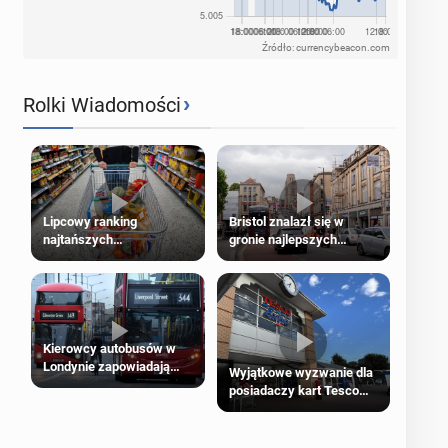
Źródło: currencybeacon.com
›
Rolki Wiadomości
Lipcowy ranking
Bristol znalazł się w
najtańszych
gronie najlepszych
supermarketów
kierunków podróży na
świecie
Kierowcy autobusów w
Londynie zapowiadają
Wyjątkowe wyzwanie dla
strajki
posiadaczy kart Tesco
Clubcard!