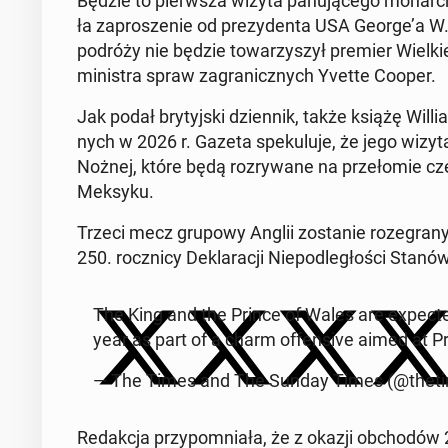
Będzie to pierw­sza wizyta pa­nu­ją­ce­go mo­nar­ch
ła za­pro­sze­nie od pre­zy­den­ta USA George’a W.
podróży nie będzie to­wa­rzy­szył premier Wiel­kie
mi­ni­stra spraw za­gra­nicz­nych Yvette Cooper.
Jak podał bry­tyj­ski dzien­nik, także książę Wil
nych w 2026 r. Gazeta spe­ku­lu­je, że jego wizy
Nożnej, które będą roz­ry­wa­ne na prze­ło­mie cze
Meksyku.
Trzeci mecz grupowy Anglii zo­sta­nie ro­ze­gra
250. rocz­ni­cy De­kla­ra­cji Nie­pod­le­gło­ści Stanó
The King and the Prince of Wales are expec­te
year as part of a charm of­fen­si­ve aimed at P
— The Times and The Sunday Times (@the­ti
Re­dak­cja przy­po­mnia­ła, że z okazji ob­cho­dów 