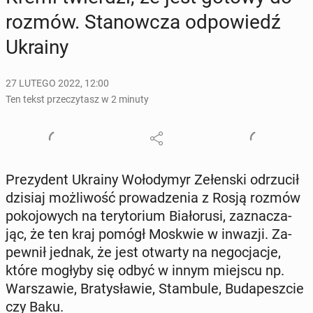
rozmów. Sta­now­cza od­po­wiedź
Ukrainy
27 LUTEGO 2022, 12:00
Ten tekst przeczytasz w 2 minuty
Pre­zy­dent Ukrainy Wo­ło­dy­myr Ze­łen­ski od­rzu­cił
dzisiaj moż­li­wość pro­wa­dze­nia z Rosją rozmów
po­ko­jo­wych na te­ry­to­rium Bia­ło­ru­si, za­zna­cza­
jąc, że ten kraj pomógł Moskwie w inwazji. Za­
pew­nił jednak, że jest otwarty na ne­go­cja­cje,
które mogłyby się odbyć w innym miejscu np.
War­sza­wie, Bra­ty­sła­wie, Stam­bu­le, Bu­da­pesz­cie
czy Baku.