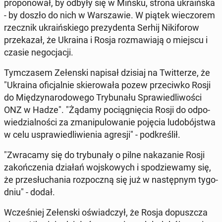
pro­po­no­wał, by odbyły się w Mińsku, strona ukra­iń­ska
- by doszło do nich w War­sza­wie. W piątek wie­czo­rem
rzecz­nik ukra­iń­skie­go pre­zy­den­ta Serhij Ni­ki­fo­row
prze­ka­zał, że Ukraina i Rosja roz­ma­wia­ją o miejscu i
czasie ne­go­cja­cji.
Tym­cza­sem Ze­łen­ski napisał dzisiaj na Twit­te­rze, że
"Ukraina ofi­cjal­nie skie­ro­wa­ła pozew prze­ciw­ko Rosji
do Mię­dzy­na­ro­do­we­go Try­bu­na­łu Spra­wie­dli­wo­ści
ONZ w Hadze". "Żądamy po­cią­gnię­cia Rosji do od­po­
wie­dzial­no­ści za zma­ni­pu­lo­wa­nie pojęcia lu­do­bój­stwa
w celu uspra­wie­dli­wie­nia agresji" - pod­kre­ślił.
"Zwra­ca­my się do try­bu­na­ły o pilne na­ka­za­nie Rosji
za­koń­cze­nia działań woj­sko­wych i spo­dzie­wa­my się,
że prze­słu­cha­nia roz­pocz­ną się już w na­stęp­nym ty­go­
dniu" - dodał.
Wcze­śniej Ze­łen­ski oświad­czył, że Rosja do­pusz­cza