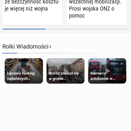
że bez­czyn­ność kosz­tu­
wszech­nej mo­bi­li­za­cji.
je więcej niż wojna
Prosi wojska ONZ o
pomoc
›
Rolki Wiadomości
Lipcowy ranking
Bristol znalazł się
Kierowcy
najtańszych
w gronie
autobusów w
supermarketów
najlepszych
Londynie
kierunków podróży
zapowiadają strajki
na świecie