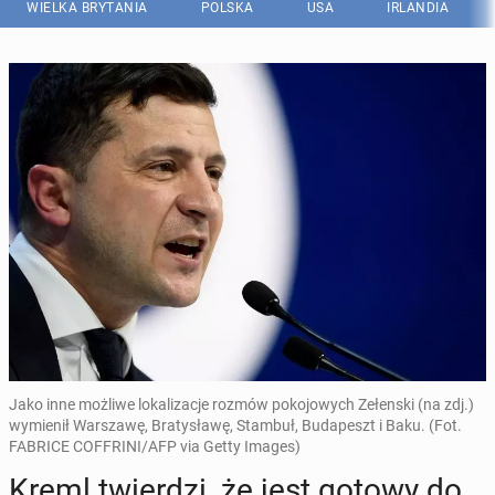
WIELKA BRYTANIA
POLSKA
USA
IRLANDIA
Jako inne możliwe lokalizacje rozmów pokojowych Zełenski (na zdj.)
wymienił Warszawę, Bratysławę, Stambuł, Budapeszt i Baku. (Fot.
FABRICE COFFRINI/AFP via Getty Images)
Kreml twier­dzi, że jest gotowy do