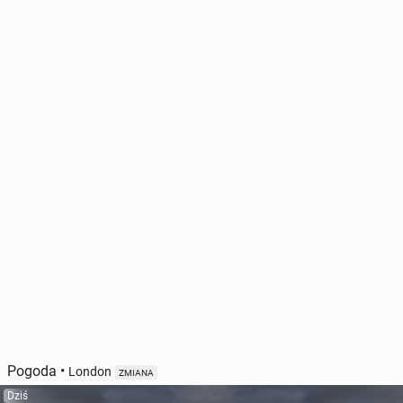
Pogoda
•
London
ZMIANA
Dziś