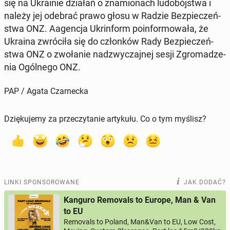
się na Ukra­inie działań o zna­mio­nach lu­do­bój­stwa i
należy jej odebrać prawo głosu w Radzie Bez­pie­czeń­
stwa ONZ. Aagen­cja Ukrin­form po­in­for­mo­wa­ła, że
Ukraina zwró­ci­ła się do człon­ków Rady Bez­pie­czeń­
stwa ONZ o zwo­ła­nie nad­zwy­czaj­nej sesji Zgro­ma­dze­
nia Ogól­ne­go ONZ.
PAP / Agata Czarnecka
Dziękujemy za przeczytanie artykułu. Co o tym myślisz?
LINKI SPONSOROWANE
JAK DODAĆ?
Kanguro Removals to Europe, Man & Van
to EU
Removals to Poland, Man&Van to EU, Low Cost,