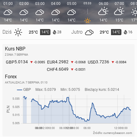
01:00
02:00
03:00
04:00
05:00
05:33
06:00
07:00
08:
14°C
14°C
14°C
14°C
14°C
14°C
15°C
17
Dziś
Jutro
25°C
29°C
14°C
14°C
28
16
Kurs NBP
Z DNIA: 7 SIERPNIA
5.0134
4.2982
3.7236
GBP
EUR
USD
-0.0085
-0.0068
-0.0084
4.6049
CHF
-0.0031
Forex
AKTUALIZACJA:
7 SIERPNIA, 01:10
Źródło: currencybeacon.com