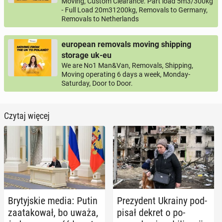
Moving, Custom Clearance. Part load 5m3/300kg
- Full Load 20m31200kg, Removals to Germany,
Removals to Netherlands
european removals moving shipping
storage uk-eu
We are No1 Man&Van, Removals, Shipping,
Moving operating 6 days a week, Monday-
Saturday, Door to Door.
Czytaj więcej
Bry­tyj­skie media: Putin
Pre­zy­dent Ukrainy pod­
za­ata­ko­wał, bo uważa,
pi­sał dekret o po­