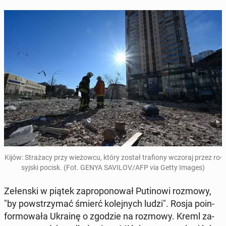
Kijów: Stra­ża­cy przy wie­żow­cu, który został tra­fio­ny wczoraj przez ro­
syj­ski pocisk. (Fot. GENYA SAVILOV/AFP via Getty Images)
Ze­łen­ski w piątek za­pro­po­no­wał Pu­ti­no­wi rozmowy,
"by po­wstrzy­mać śmierć ko­lej­nych ludzi". Rosja po­in­
for­mo­wa­ła Ukrainę o zgodzie na rozmowy. Kreml za­