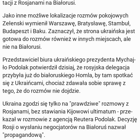
ta­cji z Ro­sja­na­mi na Bia­ło­ru­si.
Jako inne możliwe lo­ka­li­za­cje rozmów po­ko­jo­wych
Ze­łen­ski wy­mie­nił War­sza­wę, Bra­ty­sła­wę, Stambuł,
Bu­da­peszt i Baku. Za­zna­czył, że strona ukra­iń­ska jest
gotowa do rozmów również w innych miej­scach, ale
nie na Bia­ło­ru­si.
Przed­sta­wi­ciel biura ukra­iń­skie­go pre­zy­den­ta My­chaj­
ło Podolak po­twier­dził dzisiaj, że ro­syj­ska de­le­ga­cja
przy­by­ła już do bia­ło­ru­skie­go Homla, by tam spotkać
się z Ukra­iń­ca­mi, chociaż zdawała sobie sprawę z
tego, że do rozmów nie dojdzie.
Ukraina zgodzi się tylko na "praw­dzi­we" rozmowy z
Ro­sja­na­mi, bez sta­wia­nia Ki­jo­wo­wi ul­ti­ma­tum - prze­
ka­zał w roz­mo­wie z agencją Reutera Podolak. Decyzję
Rosji o wy­sła­niu ne­go­cja­to­rów na Bia­ło­ruś nazwał
"pro­pa­gan­do­wą".