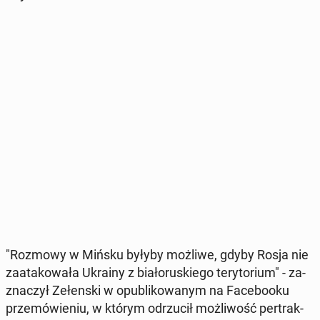
"Rozmowy w Mińsku byłyby możliwe, gdyby Rosja nie
za­ata­ko­wa­ła Ukrainy z bia­ło­ru­skie­go te­ry­to­rium" - za­
zna­czył Ze­łen­ski w opu­bli­ko­wa­nym na Fa­ce­bo­oku
prze­mó­wie­niu, w którym od­rzu­cił moż­li­wość per­trak­