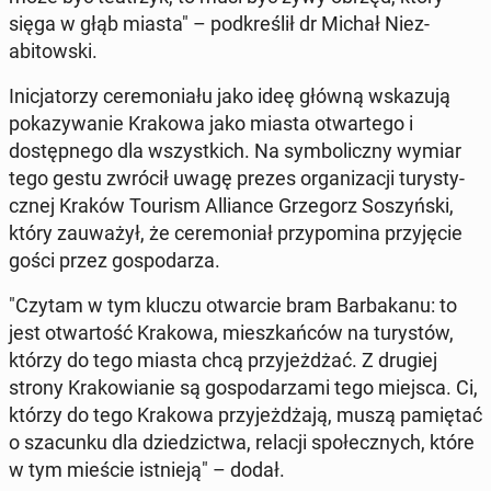
sięga w głąb miasta" – pod­kreślił dr Michał Niez­
abitows­ki.
In­ic­ja­torzy cer­e­mo­ni­ału jako ideę główną wskazu­ją
pokazy­wanie Krakowa jako miasta ot­wartego i
dostęp­nego dla wszys­t­kich. Na sym­bol­iczny wymiar
tego gestu zwrócił uwagę prezes or­ga­ni­za­cji tu­rysty­
cznej Kraków Tourism Al­liance Grze­gorz Soszyńs­ki,
który za­uważył, że cer­e­mo­ni­ał przy­pom­i­na przyję­cie
gości przez gospo­darza.
"Czytam w tym kluczu ot­war­cie bram Bar­bakanu: to
jest ot­wartość Krakowa, mieszkańców na tu­rys­tów,
którzy do tego miasta chcą przy­jeżdżać. Z drugiej
strony Krakowian­ie są gospo­darza­mi tego miejsca. Ci,
którzy do tego Krakowa przy­jeżdża­ją, muszą pamię­tać
o sza­cunku dla dziedz­ict­wa, relacji społecznych, które
w tym mieście ist­nieją" – dodał.