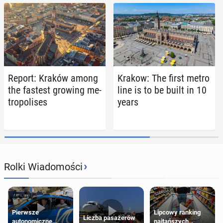
Report: Kraków among
Krakow: The first metro
the fastest growing me­
line is to be built in 10
trop­o­lis­es
years
›
Rolki Wiadomości
Pierwsze
Lipcowy ranking
Liczba pasażerów
autonomiczne
najtańszych