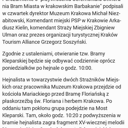
nia Bram Miasta w krakowskim Bar­bakanie" pod­pisali
w czwartek dyrek­tor Muzeum Krakowa Michał Niez­
abitows­ki, Komen­dant miejski PSP w Krakowie Arka­
diusz Kielin, komen­dant Straży Miejskiej Zbig­niew
Ulman oraz prezes or­ga­ni­za­cji tu­rysty­cznej Kraków
Tourism Al­liance Grze­gorz Soszyńs­ki.
Zgodnie z ustal­e­ni­a­mi, otwieranie tzw. Bramy
Kleparskiej będzie się odbywać codzi­en­nie oprócz
poniedzi­ałków po hejnale o godz. 10:00.
Hej­nal­ista w to­warzys­t­wie dwóch Strażników Miejs­
kich oraz pra­cown­i­ka Muzeum Krakowa prze­jdzie od
koś­cioła Mari­ack­iego przed Bramę Flo­ri­ańską z
płasko­rzeźbą św. Flo­ri­ana i herbem Krakowa. Po
oddaniu tam pokłonu grupa pode­jdzie na Most
Klepars­ki. Tam, około godz. 10:20 z pod­wyższenia w
bramie hej­nal­ista zagra frag­ment XV-wiecznej melodii