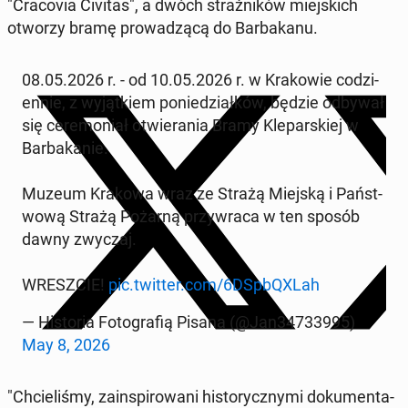
"Cra­covia Civitas", a dwóch strażników miejs­kich
otworzy bramę prowadzącą do Bar­bakanu.
08.05.2026 r. - od 10.05.2026 r. w Krakowie codzi­
en­nie, z wyjątkiem poniedzi­ałków, będzie odbywał
się cer­e­mo­ni­ał otwiera­nia Bramy Kleparskiej w
Bar­bakanie.
Muzeum Krakowa wraz ze Strażą Miejską i Państ­
wową Strażą Pożarną przy­wraca w ten sposób
dawny zwyczaj.
WRESZ­CIE!
pic.twitter.com/6DSp­bQXLah
— His­to­ria Fo­tografią Pisana (@Jan34733995)
May 8, 2026
"Chcieliśmy, zain­spirowani his­to­ryczny­mi doku­men­ta­