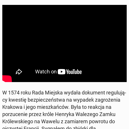
W 1574 roku Rada Miejska wydała doku­ment reg­u­lu­ją­
cy kwestię bez­pieczeńst­wa na wypadek za­groże­nia
Krakowa i jego mieszkańców. Była to reakcja na
porzuce­nie przez króle Henryka Walezego Zamku
Królewskiego na Wawelu z za­mi­arem powrotu do
ojczys­tej Francji. Syg­nałem do zbiórki dla