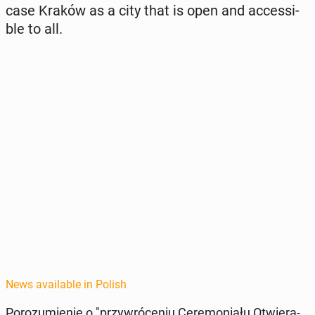
case Kraków as a city that is open and ac­ces­si­
ble to all.
News available in Polish
Porozu­mie­nie o "przy­wróce­niu Cer­e­mo­ni­ału Otwiera­