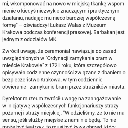
mi, wkom­ponować na nowo w miejską tkankę wspom­
nie­nie o kiedyś niezwyk­le znaczą­cym i prak­ty­cznym
dzi­ała­niu, nadając mu nieco bardziej współczes­ną
formę" – oświad­czył Łukasz Walas z Muzeum
Krakowa podczas kon­fer­encji pra­sowej. Bar­bakan jest
jednym z odd­zi­ałów MK.
Zwrócił uwagę, że cer­e­mo­ni­ał naw­iązu­je do zasad
uwzględ­nionych w "Or­dy­nacji za­myka­nia bram w
mieście Krakowie" z 1721 roku, która szczegółowo
opisy­wała codzi­enne czyn­noś­ci związane z dbaniem o
bez­pieczeńst­wo Krakowa, w tym codzi­en­nie
otwieranie i za­mykanie bram przez strażników miasta.
Dyrek­tor muzeum zwrócił uwagę na zaan­gażowanie
w in­ic­jaty­wę współczes­nych funkcjonar­iuszy straży
pożarnej i straży miejskiej. "Wiedzieliśmy, że to nie ma
sensu, jeśli służby miejskie z nami nie będą. To nie
może być teatrzyk, to musi być żywy obrzęd, który