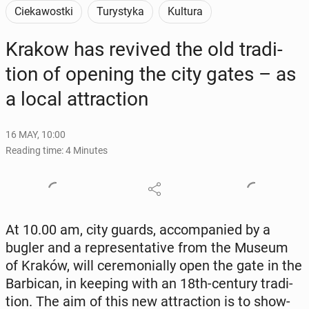
Ciekawostki
Turystyka
Kultura
Krakow has revived the old tra­di­
tion of opening the city gates – as
a local at­trac­tion
16 MAY, 10:00
Reading time: 4 Minutes
At 10.00 am, city guards, ac­com­pa­nied by a
bugler and a rep­re­sen­ta­tive from the Museum
of Kraków, will cer­e­mo­ni­al­ly open the gate in the
Bar­bi­can, in keeping with an 18th-century tra­di­
tion. The aim of this new at­trac­tion is to show­