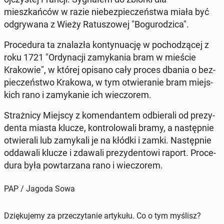
mieszkańców w razie niebez­pieczeńst­wa miała być
odgry­wana z Wieży Ra­tus­zowej "Bogurodz­i­ca".
Pro­ce­du­ra ta znalazła kon­tynu­ację w pochodzącej z
roku 1721 "Or­dy­nacji za­myka­nia bram w mieście
Krakowie", w której opisano cały proces dbania o bez­
pieczeńst­wo Krakowa, w tym otwieranie bram miejs­
kich rano i za­mykanie ich wiec­zorem.
Strażni­cy Miejscy z komen­dan­tem od­bier­ali od prezy­
den­ta miasta klucze, kon­trolowali bramy, a następ­nie
otwier­ali lub za­mykali je na kłódki i zamki. Następ­nie
odd­awali klucze i zdawali prezy­den­towi raport. Pro­ce­
du­ra była pow­tarzana rano i wiec­zorem.
PAP / Jagoda Sowa
Dziękujemy za przeczytanie artykułu. Co o tym myślisz?