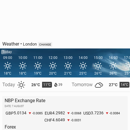
Weather
•
London
CHANGE
Today
09:00
10:00
11:00
12:00
13:00
14:00
15:00
16:00
17:
18°C
18°C
19°C
20°C
21°C
25°C
26°C
26°C
25
Today
Tomorrow
26°C
27°C
11°C
14°C
39
NBP Exchange Rate
DATE: 7 AUGUST
5.0134
4.2982
3.7236
GBP
EUR
USD
-0.0085
-0.0068
-0.0084
4.6049
CHF
-0.0031
Forex