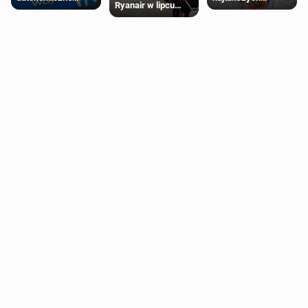
Ryanair w lipcu
Ubery pojawią się
supermarketów
pobiła rekord
w Londynie jeszcze
tego lata