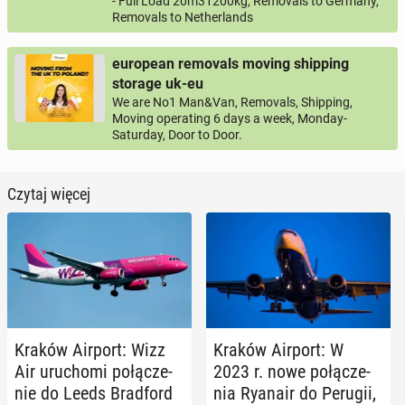
- Full Load 20m31200kg, Removals to Germany,
Removals to Netherlands
european removals moving shipping
storage uk-eu
We are No1 Man&Van, Removals, Shipping,
Moving operating 6 days a week, Monday-
Saturday, Door to Door.
Czytaj więcej
Kraków Airport: Wizz
Kraków Airport: W
Air uru­cho­mi po­łą­cze­
2023 r. nowe po­łą­cze­
nie do Leeds Brad­ford
nia Ryanair do Perugii,