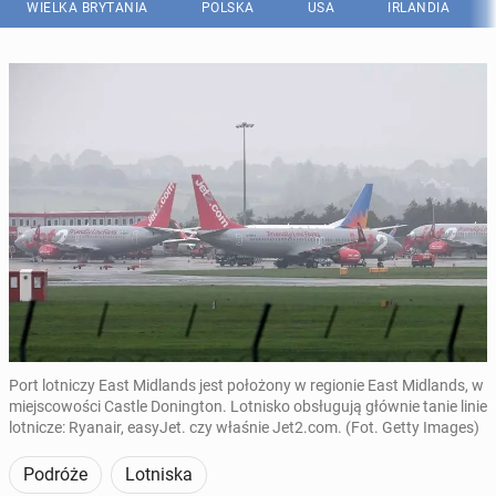
WIELKA BRYTANIA
POLSKA
USA
IRLANDIA
Port lotniczy East Midlands jest położony w regionie East Midlands, w
miejscowości Castle Donington. Lotnisko obsługują głównie tanie linie
lotnicze: Ryanair, easyJet. czy właśnie Jet2.com. (Fot. Getty Images)
Podróże
Lotniska