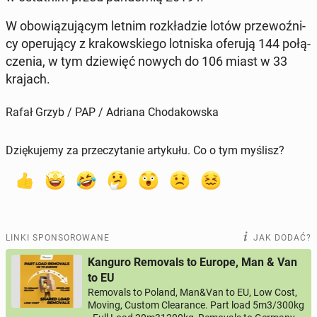
W obo­wią­zu­ją­cym letnim roz­kła­dzie lotów prze­woź­ni­
cy ope­ru­ją­cy z kra­kow­skie­go lot­ni­ska oferują 144 po­łą­
cze­nia, w tym dzie­więć nowych do 106 miast w 33
krajach.
Rafał Grzyb / PAP / Adriana Chodakowska
Dziękujemy za przeczytanie artykułu. Co o tym myślisz?
LINKI SPONSOROWANE
JAK DODAĆ?
Kanguro Removals to Europe, Man & Van
to EU
Removals to Poland, Man&Van to EU, Low Cost,
Moving, Custom Clearance. Part load 5m3/300kg