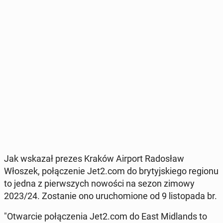
Jak wskazał prezes Kraków Airport Ra­do­sław
Włoszek, po­łą­cze­nie Jet2.com do bry­tyj­skie­go regionu
to jedna z pierw­szych nowości na sezon zimowy
2023/24. Zo­sta­nie ono uru­cho­mio­ne od 9 li­sto­pa­da br.
"Otwar­cie po­łą­cze­nia Jet2.com do East Mi­dlands to