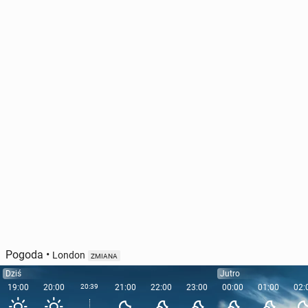
Pogoda
•
London
ZMIANA
Dziś
Jutro
19:00
20:00
20:39
21:00
22:00
23:00
00:00
01:00
02: