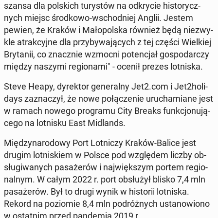
szansa dla pol­skich tu­ry­stów na od­kry­cie hi­sto­rycz­
nych miejsc środ­ko­wo-wschod­niej Anglii. Jestem
pewien, że Kraków i Ma­ło­pol­ska również będą nie­zwy­
kle atrak­cyj­ne dla przy­by­wa­ją­cych z tej części Wiel­kiej
Bry­ta­nii, co znacz­nie wzmocni po­ten­cjał go­spo­dar­czy
między naszymi re­gio­na­mi" - ocenił prezes lot­ni­ska.
Steve Heapy, dy­rek­tor ge­ne­ral­ny Jet2.com i Jet2ho­li­
days za­zna­czył, że nowe po­łą­cze­nie uru­cha­mia­ne jest
w ramach nowego pro­gra­mu City Breaks funk­cjo­nu­ją­
ce­go na lot­ni­sku East Mi­dlands.
Mię­dzy­na­ro­do­wy Port Lot­ni­czy Kraków-Balice jest
drugim lot­ni­skiem w Polsce pod wzglę­dem liczby ob­
słu­gi­wa­nych pa­sa­że­rów i naj­więk­szym portem re­gio­
nal­nym. W całym 2022 r. port ob­słu­żył blisko 7,4 mln
pa­sa­że­rów. Był to drugi wynik w hi­sto­rii lot­ni­ska.
Rekord na po­zio­mie 8,4 mln po­dróż­nych usta­no­wio­no
w ostat­nim przed pan­de­mią 2019 r.