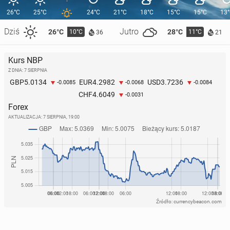
26°C
25°C
24°C
21°C
18°C
15°C
15°C
13
Dziś
Jutro
26°C
28°C
10°C
11°C
36
21
Kurs NBP
Z DNIA: 7 SIERPNIA
5.0134
4.2982
3.7236
GBP
EUR
USD
-0.0085
-0.0068
-0.0084
4.6049
CHF
-0.0031
Forex
AKTUALIZACJA:
7 SIERPNIA, 19:00
Źródło: currencybeacon.com