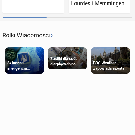
Lourdes i Mem­min­gen
›
Rolki Wiadomości
Zasiłki dla osób
Sztuczna
BBC Weather
cierpiących na
inteligencja
zapowiada szóstą
schorzenia
próbowała oszukać
falę upałów w
psychiczne
człowieka
Londynie