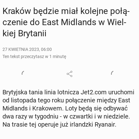
Kraków będzie miał kolejne po­łą­
cze­nie do East Mi­dlands w Wiel­
kiej Bry­ta­nii
27 KWIETNIA 2023, 06:00
Ten tekst przeczytasz w 1 minutę
Bry­tyj­ska tania linia lot­ni­cza Jet2.com uru­cho­mi
od li­sto­pa­da tego roku po­łą­cze­nie między East
Mi­dlands i Kra­ko­wem. Loty będą się odbywać
dwa razy w ty­go­dniu - w czwart­ki i w nie­dzie­le.
Na trasie tej operuje już ir­landz­ki Ryanair.