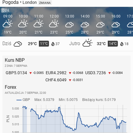
Pogoda
•
London
ZMIANA
Dziś
09:00
10:00
11:00
12:00
13:00
14:00
15:00
16:00
17:
19°C
20°C
21°C
23°C
25°C
28°C
29°C
29°C
28
Dziś
Jutro
29°C
32°C
11°C
14°C
37
18
Kurs NBP
Z DNIA: 7 SIERPNIA
5.0134
4.2982
3.7236
GBP
EUR
USD
-0.0085
-0.0068
-0.0084
4.6049
CHF
-0.0031
Forex
AKTUALIZACJA:
7 SIERPNIA, 22:00