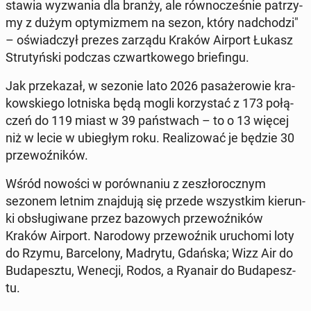
stawia wy­zwa­nia dla branży, ale rów­no­cze­śnie pa­trzy­
my z dużym opty­mi­zmem na sezon, który nad­cho­dzi"
– oświad­czył prezes zarządu Kraków Airport Łukasz
Stru­tyń­ski podczas czwart­ko­we­go brie­fin­gu.
Jak prze­ka­zał, w sezonie lato 2026 pa­sa­że­ro­wie kra­
kow­skie­go lot­ni­ska będą mogli ko­rzy­stać z 173 po­łą­
czeń do 119 miast w 39 pań­stwach – to o 13 więcej
niż w lecie w ubie­głym roku. Re­ali­zo­wać je będzie 30
prze­woź­ni­ków.
Wśród nowości w po­rów­na­niu z ze­szło­rocz­nym
sezonem letnim znaj­du­ją się przede wszyst­kim kie­run­
ki ob­słu­gi­wa­ne przez ba­zo­wych prze­woź­ni­ków
Kraków Airport. Na­ro­do­wy prze­woź­nik uru­cho­mi loty
do Rzymu, Bar­ce­lo­ny, Madrytu, Gdańska; Wizz Air do
Bu­da­pesz­tu, Wenecji, Rodos, a Ryanair do Bu­da­pesz­
tu.