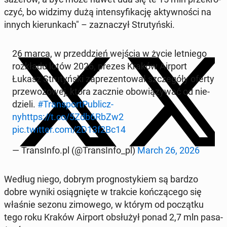
czyć, bo widzimy dużą in­ten­sy­fi­ka­cję ak­tyw­no­ści na
innych kie­run­kach" – za­zna­czył Stru­tyń­ski.
26 marca, w przed­dzień wejścia w życie let­nie­go
roz­kła­du lotów 2026, prezes Kraków Airport
Łukasz Stru­tyń­ski za­pre­zen­to­wał szcze­gó­ły oferty
prze­wo­zo­wej, która zacznie obo­wią­zy­wać od nie­
dzie­li.
#Trans­port­Pu­blicz­
ny
https://t.co/5Zdb6RbZw2
pic.twitter.com/2D13f2Bc14
— Trans­In­fo.pl (@Trans­In­fo_pl)
March 26, 2026
Według niego, dobrym pro­gno­sty­kiem są bardzo
dobre wyniki osią­gnię­te w trakcie koń­czą­ce­go się
właśnie sezonu zi­mo­we­go, w którym od po­cząt­ku
tego roku Kraków Airport ob­słu­żył ponad 2,7 mln pa­sa­