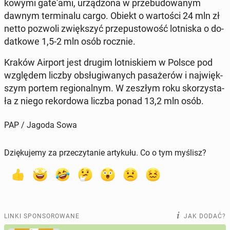
ko­wy­mi ga­te­'a­mi, urzą­dzo­na w prze­bu­do­wa­nym
dawnym ter­mi­na­lu cargo. Obiekt o war­to­ści 24 mln zł
netto pozwoli zwięk­szyć prze­pu­sto­wość lot­ni­ska o do­
dat­ko­we 1,5-2 mln osób rocznie.
Kraków Airport jest drugim lot­ni­skiem w Polsce pod
wzglę­dem liczby ob­słu­gi­wa­nych pa­sa­że­rów i naj­więk­
szym portem re­gio­nal­nym. W zeszłym roku sko­rzy­sta­
ła z niego re­kor­do­wa liczba ponad 13,2 mln osób.
PAP / Jagoda Sowa
Dziękujemy za przeczytanie artykułu. Co o tym myślisz?
LINKI SPONSOROWANE
JAK DODAĆ?