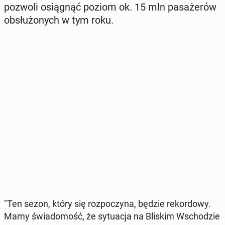
pozwoli osią­gnąć poziom ok. 15 mln pa­sa­że­rów
ob­słu­żo­nych w tym roku.
"Ten sezon, który się roz­po­czy­na, będzie re­kor­do­wy.
Mamy świa­do­mość, że sy­tu­acja na Bliskim Wscho­dzie