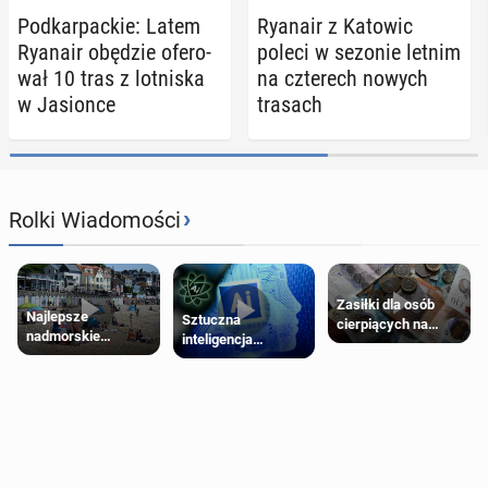
Pod­kar­pac­kie: Latem
Ryanair z Katowic
Ryanair obędzie ofe­ro­
poleci w sezonie letnim
wał 10 tras z lot­ni­ska
na czte­rech nowych
w Ja­sion­ce
trasach
›
Rolki Wiadomości
Zasiłki dla osób
Najlepsze
Sztuczna
cierpiących na
nadmorskie
inteligencja
schorzenia
miasteczko blisko
próbowała oszukać
psychiczne
Londynu
człowieka