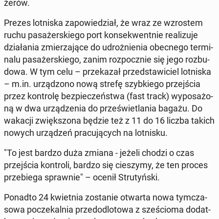
że­rów.
Prezes lot­ni­ska za­po­wie­dział, że wraz ze wzro­stem
ruchu pa­sa­żer­skie­go port kon­se­kwent­nie re­ali­zu­je
dzia­ła­nia zmie­rza­ją­ce do udroż­nie­nia obec­ne­go ter­mi­
na­lu pa­sa­żer­skie­go, zanim roz­pocz­nie się jego roz­bu­
do­wa. W tym celu – prze­ka­zał przed­sta­wi­ciel lot­ni­ska
– m.in. urzą­dzo­no nową strefę szyb­kie­go przej­ścia
przez kon­tro­lę bez­pie­czeń­stwa (fast track) wy­po­sa­żo­
ną w dwa urzą­dze­nia do prze­świe­tla­nia bagażu. Do
wakacji zwięk­szo­na będzie też z 11 do 16 liczba takich
nowych urzą­dzeń pra­cu­ją­cych na lot­ni­sku.
"To jest bardzo duża zmiana - jeżeli chodzi o czas
przej­ścia kon­tro­li, bardzo się cie­szy­my, że ten proces
prze­bie­ga spraw­nie" – ocenił Stru­tyń­ski.
Ponadto 24 kwiet­nia zo­sta­nie otwarta nowa tym­cza­
so­wa po­cze­kal­nia przed­odlo­to­wa z sze­ścio­ma do­dat­