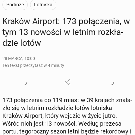
Podróże
Lotniska
Kraków Airport: 173 po­łą­cze­nia, w
tym 13 nowości w letnim roz­kła­
dzie lotów
28 MARCA, 10:00
Ten tekst przeczytasz w 4 minuty
173 po­łą­cze­nia do 119 miast w 39 krajach zna­la­
zło się w letnim roz­kła­dzie lotów lot­ni­ska
Kraków Airport, który wejdzie w życie jutro.
Wśród nich jest 13 nowości. Według prezesa
portu, te­go­rocz­ny sezon letni będzie re­kor­do­wy i