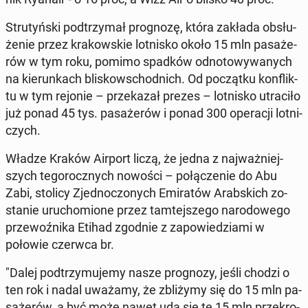
Stru­tyń­ski pod­trzy­mał pro­gno­zę, która zakłada ob­słu­
że­nie przez kra­kow­skie lot­ni­sko około 15 mln pa­sa­że­
rów w tym roku, pomimo spadków od­no­to­wy­wa­nych
na kie­run­kach bli­skow­schod­nich. Od po­cząt­ku kon­flik­
tu w tym rejonie – prze­ka­zał prezes – lot­ni­sko utra­ci­ło
już ponad 45 tys. pa­sa­że­rów i ponad 300 ope­ra­cji lot­ni­
czych.
Władze Kraków Airport liczą, że jedna z naj­waż­niej­
szych te­go­rocz­nych nowości – po­łą­cze­nie do Abu
Zabi, stolicy Zjed­no­czo­nych Emi­ra­tów Arab­skich zo­
sta­nie uru­cho­mio­ne przez tam­tej­sze­go na­ro­do­we­go
prze­woź­ni­ka Etihad zgodnie z za­po­wie­dzia­mi w
połowie czerwca br.
"Dalej pod­trzy­mu­je­my nasze pro­gno­zy, jeśli chodzi o
ten rok i nadal uważamy, że zbli­ży­my się do 15 mln pa­
sa­że­rów, a być może nawet uda się te 15 mln prze­kro­