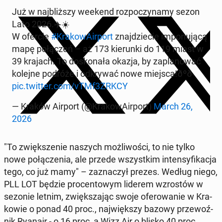
Już w naj­bliż­szy weekend roz­po­czy­na­my sezon
Lato 2026.✈️☀️
W ofercie
#Kra­ko­wA­ir­port
znaj­dzie­cie im­po­nu­ją­cą
mapę po­łą­czeń – aż 173 kie­run­ki do 119 miast w
39 krajach. To do­sko­na­ła okazja, by za­pla­no­wać
kolejne podróże i od­kry­wać nowe miejsca!ðº️ð️
pic.twitter.com/vTMf3ZRKCY
— Kraków Airport (@Kra­ko­wA­ir­port)
March 26,
2026
"To zwięk­sze­nie naszych moż­li­wo­ści, to nie tylko
nowe po­łą­cze­nia, ale przede wszyst­kim in­ten­sy­fi­ka­cja
tego, co już mamy" – za­zna­czył prezes. Według niego,
PLL LOT będzie pro­cen­to­wym liderem wzro­stów w
sezonie letnim, zwięk­sza­jąc swoje ofe­ro­wa­nie w Kra­
ko­wie o ponad 40 proc., naj­więk­szy bazowy prze­woź­
nik Ryanair - o 16 proc, a Wizz Air o blisko 40 proc.