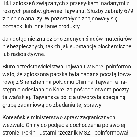
141 zgło­szeń zwią­za­nych z prze­sył­ka­mi nada­ny­mi z
różnych państw, głównie Tajwanu. Służby zabrały 679
z nich do analizy. W po­zo­sta­łych znaj­do­wa­ły się
pomadki lub inne tanie pro­duk­ty.
Jak dotąd nie zna­le­zio­no żadnych śladów ma­te­ria­łów
nie­bez­piecz­nych, takich jak sub­stan­cje bio­che­micz­ne
lub ra­dio­ak­tyw­ne.
Biuro przed­sta­wi­ciel­stwa Tajwanu w Korei po­in­for­mo­
wa­ło, że zgło­szo­na paczka była nadana pocztą to­wa­
ro­wą z Shen­zhen na po­łu­dniu Chin na Tajwan, a na­
stęp­nie ode­sła­na do Korei za po­śred­nic­twem poczty
taj­wań­skiej. Taj­wań­ska policja utwo­rzy­ła spe­cjal­ną
grupę za­da­nio­wą do zba­da­nia tej sprawy.
Ko­re­ań­skie mi­ni­ster­stwo spraw za­gra­nicz­nych
wezwało Chiny do pod­ję­cia do­cho­dze­nia po swojej
stronie. Pekin - ustami rzecz­nik MSZ - po­in­for­mo­wał,