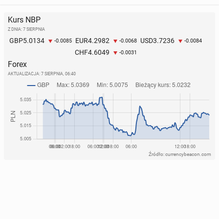
Kurs NBP
Z DNIA: 7 SIERPNIA
5.0134
4.2982
3.7236
GBP
EUR
USD
-0.0085
-0.0068
-0.0084
4.6049
CHF
-0.0031
Forex
AKTUALIZACJA:
7 SIERPNIA, 06:40
Źródło: currencybeacon.com