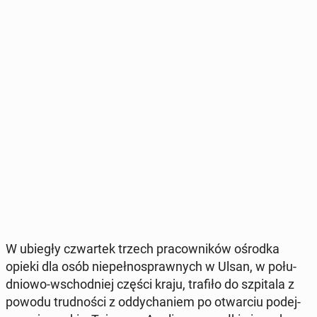
W ubiegły czwar­tek trzech pra­cow­ni­ków ośrodka
opieki dla osób nie­peł­no­spraw­nych w Ulsan, w po­łu­
dnio­wo-wschod­niej części kraju, trafiło do szpi­ta­la z
powodu trud­no­ści z od­dy­cha­niem po otwar­ciu po­dej­