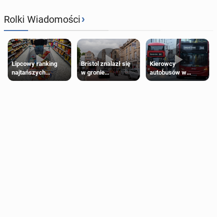
›
Rolki Wiadomości
Lipcowy ranking
Bristol znalazł się
Kierowcy
najtańszych
w gronie
autobusów w
supermarketów
najlepszych
Londynie
kierunków podróży
zapowiadają strajki
na świecie