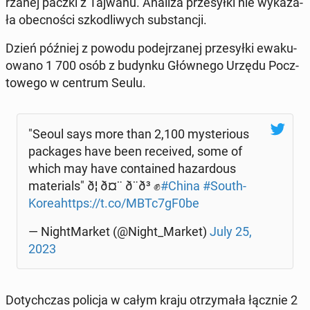
rza­nej paczki z Tajwanu. Analiza prze­sył­ki nie wy­ka­za­
ła obec­no­ści szko­dli­wych sub­stan­cji.
Dzień później z powodu po­dej­rza­nej prze­sył­ki ewa­ku­
owa­no 1 700 osób z budynku Głów­ne­go Urzędu Pocz­
to­we­go w centrum Seulu.
"Seoul says more than 2,100 my­ste­rio­us
pac­ka­ges have been re­ce­ived, some of
which may have con­ta­ined ha­zar­do­us
ma­te­rials" ð¦ ð¤¨ ð¨ð³ ✊
#China
#So­uth­
Ko­rea
https://t.co/MBTc7gF0be
— Ni­ght­Mar­ket (@Night_Market)
July 25,
2023
Do­tych­czas policja w całym kraju otrzy­ma­ła łącznie 2