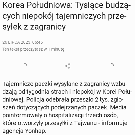
Korea Po­łu­dnio­wa: Tysiące bu­dzą­
cych nie­po­kój ta­jem­ni­czych prze­
sy­łek z za­gra­ni­cy
26 LIPCA 2023, 06:45
Ten tekst przeczytasz w 1 minutę
Ta­jem­ni­cze paczki wy­sy­ła­ne z za­gra­ni­cy wzbu­
dza­ją od ty­go­dnia strach i nie­po­kój w Korei Po­łu­
dnio­wej. Policja ode­bra­ła prze­szło 2 tys. zgło­
szeń do­ty­czą­cych po­dej­rza­nych paczek. Media
po­in­for­mo­wa­ły o ho­spi­ta­li­za­cji trzech osób,
które otwo­rzy­ły prze­sył­ki z Tajwanu - in­for­mu­je
agencja Yonhap.