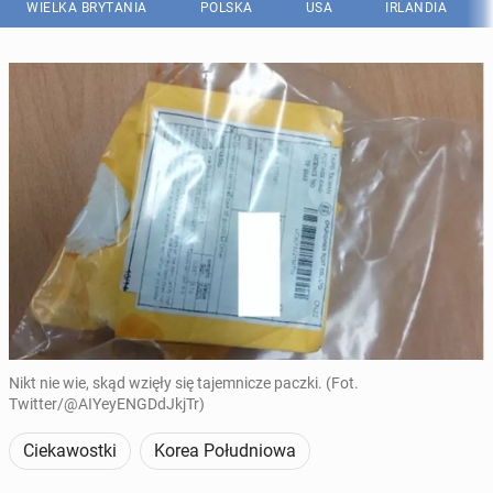
WIELKA BRYTANIA
POLSKA
USA
IRLANDIA
Nikt nie wie, skąd wzięły się tajemnicze paczki. (Fot.
Twitter/@AIYeyENGDdJkjTr)
Ciekawostki
Korea Południowa