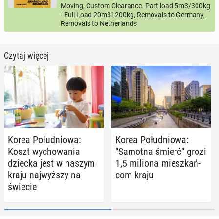
Moving, Custom Clearance. Part load 5m3/300kg
- Full Load 20m31200kg, Removals to Germany,
Removals to Netherlands
Czytaj więcej
Korea Po­łu­dnio­wa:
Korea Po­łu­dnio­wa:
Koszt wy­cho­wa­nia
"Samotna śmierć" grozi
dziecka jest w naszym
1,5 miliona miesz­kań­
kraju naj­wyż­szy na
com kraju
świecie