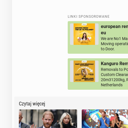
LINKI SPONSOROWANE
european rem
eu
We are No1 Man
Moving operati
to Door.
Kanguro Remo
Removals to Po
Custom Clearan
20m31200kg, R
Netherlands
Czytaj więcej