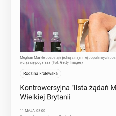
Meghan Markle pozostaje jedną z najmniej popularnych posta
wciąż się pogarsza.(Fot. Getty Images)
Rodzina królewska
Kon­tro­wer­syj­na "lista żądań
Wiel­kiej Bry­ta­nii
11 MAJA, 08:00