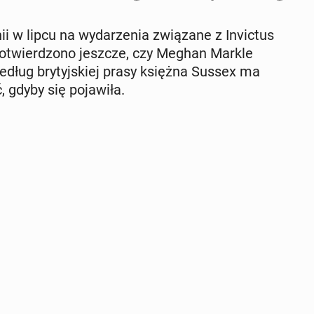
 w lipcu na wy­da­rze­nia zwią­za­ne z In­vic­tus
po­twier­dzo­no jeszcze, czy Meghan Markle
edług bry­tyj­skiej prasy księżna Sussex ma
gdyby się po­ja­wi­ła.