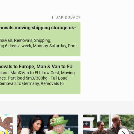
JAK DODAĆ?
ovals moving shipping storage uk-
&Van, Removals, Shipping,
ng 6 days a week, Monday-Saturday, Door
vals to Europe, Man & Van to EU
land, Man&Van to EU, Low Cost, Moving,
ce. Part load 5m3/300kg - Full Load
emovals to Germany, Removals to