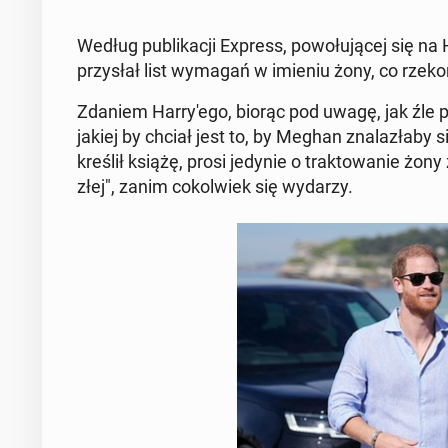
Według pu­bli­ka­cji Express, po­wo­łu­ją­cej się n
przy­słał list wymagań w imieniu żony, co rzekom
Zdaniem Har­ry­'e­go, biorąc pod uwagę, jak źle po
jakiej by chciał jest to, by Meghan zna­la­zła­by s
kre­ślił książę, prosi jedynie o trak­to­wa­nie żony 
złej", zanim co­kol­wiek się wydarzy.