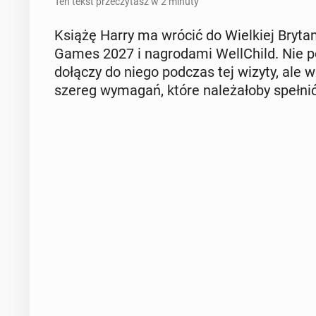
Ten tekst przeczytasz w 2 minuty
Książę Harry ma wrócić do Wiel­kiej Bry­ta­nii
Games 2027 i na­gro­da­mi Wel­l­Child. Nie 
dołączy do niego podczas tej wizyty, ale w
szereg wymagań, które na­le­ża­ło­by spełnić, 