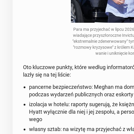
Para ma przy­je­chać w lipcu 2026 
wia­da­ją­ce przy­szło­rocz­ne In­v
"eks­tre­mal­nie zde­ner­wo­wa­ny" ty
"rozmowy kry­zy­so­we" z królem Ka
wa­nie i unik­nię­cie k
Oto klu­czo­we punkty, które według in­for­ma­to­r
la­zły się na tej liście:
pan­cer­ne bez­pie­czeń­stwo
: Meghan ma domaga
podczas wy­da­rzeń pu­blicz­nych oraz eskorty z
izo­la­cja w hotelu
: raporty su­ge­ru­ją, że księż
Hyatt
wy­łącz­nie dla niej i jej zespołu, a per­s
we­go
własny sztab
: na wizytę ma przy­je­chać z wła