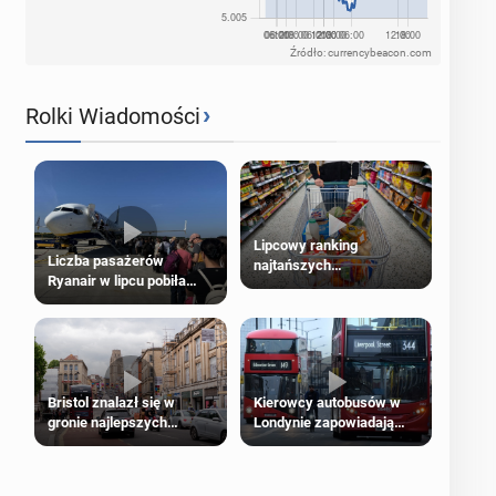
Źródło: currencybeacon.com
›
Rolki Wiadomości
Lipcowy ranking
Liczba pasażerów
najtańszych
Ryanair w lipcu pobiła
supermarketów
rekord
Bristol znalazł się w
Kierowcy autobusów w
gronie najlepszych
Londynie zapowiadają
kierunków podróży na
strajki
świecie