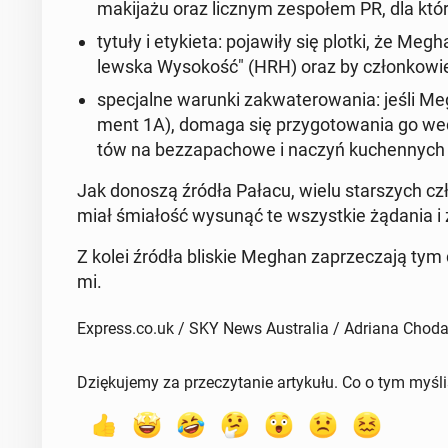
ma­ki­ja­żu oraz licznym ze­spo­łem PR, dla kt
tytuły i ety­kie­ta
: po­ja­wi­ły się plotki, że Meg
lew­ska Wy­so­kość" (HRH
) oraz by człon­ko­wi
spe­cjal­ne warunki za­kwa­te­ro­wa­nia
: jeśli M
ment 1A), domaga się przy­go­to­wa­nia go wed
tów na bez­za­pa­cho­we i naczyń ku­chen­nych na
Jak donoszą źródła Pałacu, wielu star­szych czło
miał śmia­łość wysunąć te wszyst­kie żądania i
Z kolei źródła bliskie Meghan za­prze­cza­ją tym do­
mi.
Express.co.uk / SKY News Australia / Adriana Cho
Dziękujemy za przeczytanie artykułu. Co o tym myśl