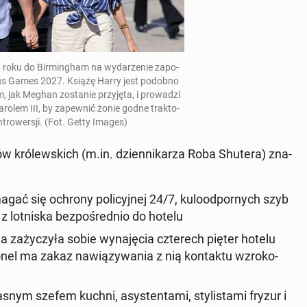
roku do Bir­ming­ham na wy­da­rze­nie za­po­
ic­tus Games 2027
. Książę Harry jest podobno
m, jak Meghan zo­sta­nie przy­ję­ta, i pro­wa­dzi
rolem III, by za­pew­nić żonie godne trak­to­
on­tro­wer­sji. (Fot. Getty Images)
ów kró­lew­skich (m.in. dzien­ni­ka­rza Roba Shutera) zna­
ć się ochrony po­li­cyj­nej 24/7, ku­lo­od­por­nych szyb
 lot­ni­ska bez­po­śred­nio do hotelu
na za­ży­czy­ła sobie wy­na­ję­cia czte­rech pięter hotelu
o­nel ma zakaz na­wią­zy­wa­nia z nią kon­tak­tu wzro­ko­
snym szefem kuchni, asy­sten­ta­mi, sty­li­sta­mi fryzur i