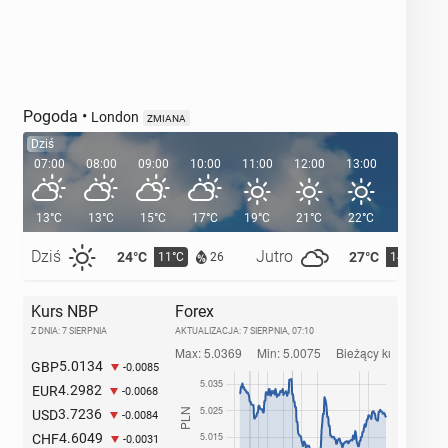
Pogoda
•
London
ZMIANA
Dziś
07:00
08:00
09:00
10:00
11:00
12:00
13:00
14:00
13°C
13°C
15°C
17°C
19°C
21°C
22°C
23°C
Dziś
Jutro
24°C
27°C
11°C
14°C
26
Kurs NBP
Forex
Z DNIA: 7 SIERPNIA
AKTUALIZACJA:
7 SIERPNIA, 07:10
5.0134
GBP
-0.0085
4.2982
EUR
-0.0068
3.7236
USD
-0.0084
4.6049
CHF
-0.0031