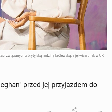
ci związanych z brytyjską rodziną królewską, a jej wizerunek w UK
 Meghan" przed jej przy­jaz­dem do