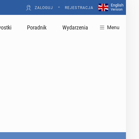
English
•
ZALOGUJ
REJESTRACJA
Version
ostki
Poradnik
Wydarzenia
Menu