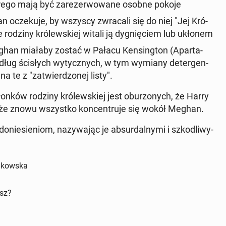
órego mają być za­re­zer­wo­wa­ne osobne pokoje
han ocze­ku­je, by wszyscy zwra­ca­li się do niej "Jej Kró­
e rodziny kró­lew­skiej witali ją dy­gnię­ciem lub ukłonem
eghan miałaby zostać w Pałacu Ken­sing­ton (Apar­ta­
ług ści­słych wy­tycz­nych, w tym wymiany de­ter­gen­
 te z "za­twier­dzo­nej listy".
n­ków rodziny kró­lew­skiej jest obu­rzo­nych, że Harry
 że znowu wszyst­ko kon­cen­tru­je się wokół Meghan.
nie­sie­niom, na­zy­wa­jąc je ab­sur­dal­ny­mi i szko­dli­wy­
dakowska
isz?