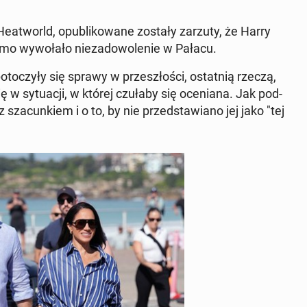
a He­atworld, opu­bli­ko­wa­ne zostały zarzuty, że Harry
o wy­wo­ła­ło nie­za­do­wo­le­nie w Pałacu.
­to­czy­ły się sprawy w prze­szło­ści, ostat­nią rzeczą,
ię w sy­tu­acji, w której czułaby się oce­nia­na. Jak pod­
z sza­cun­kiem i o to, by nie przed­sta­wia­no jej jako "tej