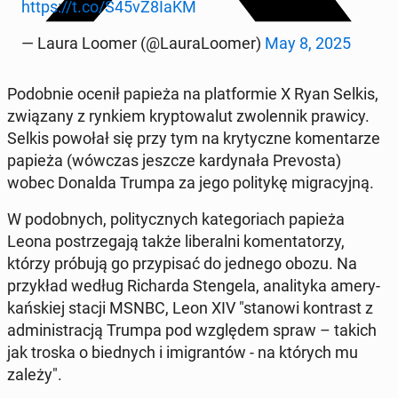
https://t.co/S45vZ8IaKM
— Laura Loomer (@Lau­ra­Lo­omer)
May 8, 2025
Po­dob­nie ocenił papieża na plat­for­mie X Ryan Selkis,
zwią­za­ny z rynkiem kryp­to­wa­lut zwo­len­nik prawicy.
Selkis powołał się przy tym na kry­tycz­ne ko­men­ta­rze
papieża (wówczas jeszcze kar­dy­na­ła Pre­vo­sta)
wobec Donalda Trumpa za jego po­li­ty­kę mi­gra­cyj­ną.
W po­dob­nych, po­li­tycz­nych ka­te­go­riach papieża
Leona po­strze­ga­ją także li­be­ral­ni ko­men­ta­to­rzy,
którzy próbują go przy­pi­sać do jednego obozu. Na
przy­kład według Ri­char­da Sten­ge­la, ana­li­ty­ka ame­ry­
kań­skiej stacji MSNBC, Leon XIV "stanowi kon­trast z
ad­mi­ni­stra­cją Trumpa pod wzglę­dem spraw – takich
jak troska o bied­nych i imi­gran­tów - na których mu
zależy".