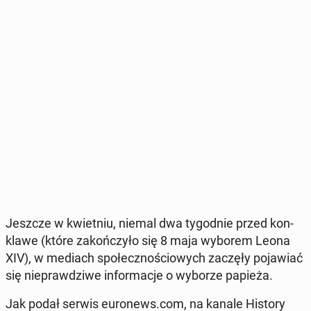
Jeszcze w kwiet­niu, niemal dwa ty­go­dnie przed kon­
kla­we (które za­koń­czy­ło się 8 maja wyborem Leona
XIV), w mediach spo­łecz­no­ścio­wych zaczęły po­ja­wiać
się nie­praw­dzi­we in­for­ma­cje o wyborze papieża.
Jak podał serwis eu­ro­news.com, na kanale History