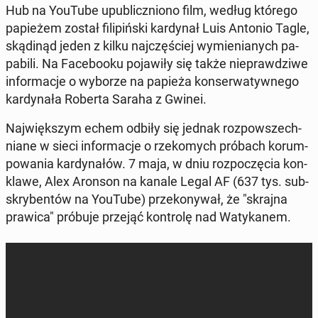
Hub na YouTube upu­blicz­nio­no film, według którego
pa­pie­żem został fi­li­piń­ski kar­dy­nał Luis Antonio Tagle,
skąd­inąd jeden z kilku naj­czę­ściej wy­mie­nia­nych pa­
pa­bi­li. Na Fa­ce­bo­oku po­ja­wi­ły się także nie­praw­dzi­we
in­for­ma­cje o wyborze na papieża kon­ser­wa­tyw­ne­go
kar­dy­na­ła Roberta Saraha z Gwinei.
Naj­więk­szym echem odbiły się jednak roz­po­wszech­
nia­ne w sieci in­for­ma­cje o rze­ko­mych próbach ko­rum­
po­wa­nia kar­dy­na­łów. 7 maja, w dniu roz­po­czę­cia kon­
kla­we, Alex Aronson na kanale Legal AF (637 tys. sub­
skry­ben­tów na YouTube) prze­ko­ny­wał, że "skrajna
prawica" próbuje przejąć kon­tro­lę nad Wa­ty­ka­nem.