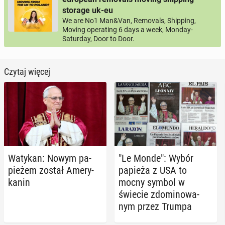
storage uk-eu
We are No1 Man&Van, Removals, Shipping,
Moving operating 6 days a week, Monday-
Saturday, Door to Door.
Czytaj więcej
Watykan: Nowym pa­
"Le Monde": Wybór
pie­żem został Ame­ry­
papieża z USA to
ka­nin
mocny symbol w
świecie zdo­mi­no­wa­
nym przez Trumpa