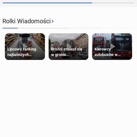
›
Rolki Wiadomości
Lipcowy ranking
Bristol znalazł się
Kierowcy
najtańszych
w gronie
autobusów w
supermarketów
najlepszych
Londynie
kierunków podróży
zapowiadają strajki
na świecie