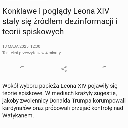
Kon­kla­we i poglądy Leona XIV
stały się źródłem dez­in­for­ma­cji i
teorii spi­sko­wych
13 MAJA 2025, 12:30
Ten tekst przeczytasz w 4 minuty
Wokół wyboru papieża Leona XIV po­ja­wi­ły się
teorie spi­sko­we. W mediach krążyły su­ge­stie,
jakoby zwo­len­ni­cy Donalda Trumpa ko­rum­po­wa­li
kar­dy­na­łów oraz pró­bo­wa­li przejąć kon­tro­lę nad
Wa­ty­ka­nem.