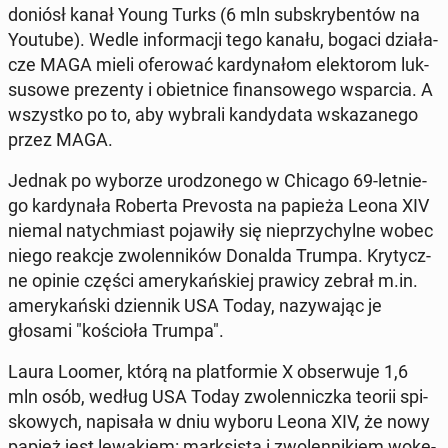
doniósł kanał Young Turks (6 mln sub­skry­ben­tów na
Youtube). Wedle in­for­ma­cji tego kanału, bogaci dzia­ła­
cze MAGA mieli ofe­ro­wać kar­dy­na­łom elek­to­rom luk­
su­so­we pre­zen­ty i obiet­ni­ce fi­nan­so­we­go wspar­cia. A
wszyst­ko po to, aby wybrali kan­dy­da­ta wska­za­ne­go
przez MAGA.
Jednak po wyborze uro­dzo­ne­go w Chicago 69-let­nie­
go kar­dy­na­ła Roberta Pre­vo­sta na papieża Leona XIV
niemal na­tych­miast po­ja­wi­ły się nie­przy­chyl­ne wobec
niego reakcje zwo­len­ni­ków Donalda Trumpa. Kry­tycz­
ne opinie części ame­ry­kań­skiej prawicy zebrał m.in.
ame­ry­kań­ski dzien­nik USA Today, na­zy­wa­jąc je
głosami "ko­ścio­ła Trumpa".
Laura Loomer, którą na plat­for­mie X ob­ser­wu­je 1,6
mln osób, według USA Today zwo­len­nicz­ka teorii spi­
sko­wych, na­pi­sa­ła w dniu wyboru Leona XIV, że nowy
papież jest le­wa­kiem: mark­si­stą i zwo­len­ni­kiem wo­ke­