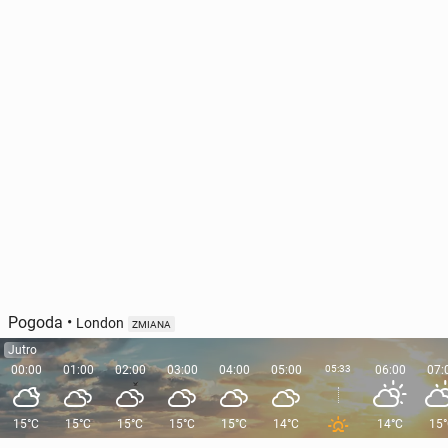
Pogoda
•
London
ZMIANA
Jutro
00:00
01:00
02:00
03:00
04:00
05:00
05:33
06:00
07:
15°C
15°C
15°C
15°C
15°C
14°C
14°C
15