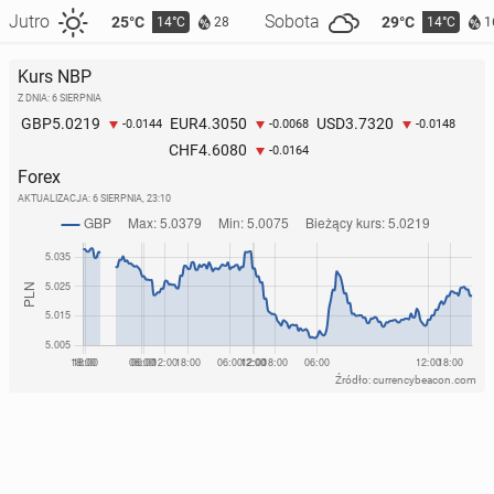
Jutro
Sobota
25°C
29°C
14°C
14°C
28
1
Kurs NBP
Z DNIA: 6 SIERPNIA
5.0219
4.3050
3.7320
GBP
EUR
USD
-0.0144
-0.0068
-0.0148
4.6080
CHF
-0.0164
Forex
AKTUALIZACJA:
6 SIERPNIA, 23:10
Źródło: currencybeacon.com