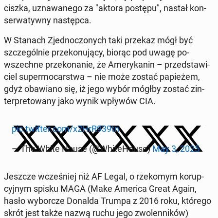
cisz­ka, uzna­wa­ne­go za "aktora postępu", nastał kon­
ser­wa­tyw­ny na­stęp­ca.
W Stanach Zjed­no­czo­nych taki przekaz mógł być
szcze­gól­nie prze­ko­nu­ją­cy, biorąc pod uwagę po­
wszech­ne prze­ko­na­nie, że Ame­ry­ka­nin – przed­sta­wi­
ciel su­per­mo­car­stwa – nie może zostać pa­pie­żem,
gdyż oba­wia­no się, iż jego wybór mógłby zostać zin­
ter­pre­to­wa­ny jako wynik wpływów CIA.
pic.twitter.com/x2HrR939tn
— The White House (@Whi­te­Ho­use)
May 3, 2025
Jeszcze wcze­śniej niż AF Legal, o rze­ko­mym ko­rup­
cyj­nym spisku MAGA (Make America Great Again,
hasło wy­bor­cze Donalda Trumpa z 2016 roku, którego
skrót jest także nazwą ruchu jego zwo­len­ni­ków)