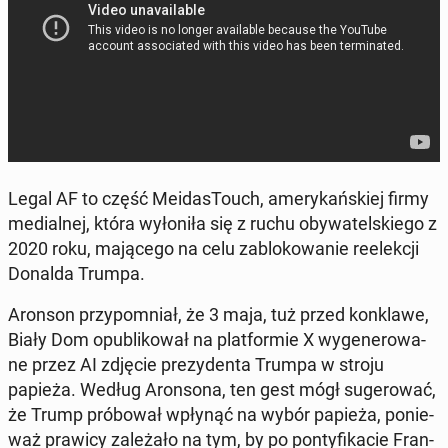
Legal AF to część Me­ida­sTo­uch, ame­ry­kań­skiej firmy
me­dial­nej, która wy­ło­ni­ła się z ruchu oby­wa­tel­skie­go z
2020 roku, ma­ją­ce­go na celu za­blo­ko­wa­nie re­elek­cji
Donalda Trumpa.
Aronson przy­po­mniał, że 3 maja, tuż przed kon­kla­we,
Biały Dom opu­bli­ko­wał na plat­for­mie X wy­ge­ne­ro­wa­
ne przez AI zdjęcie pre­zy­den­ta Trumpa w stroju
papieża. Według Aron­so­na, ten gest mógł su­ge­ro­wać,
że Trump pró­bo­wał wpłynąć na wybór papieża, po­nie­
waż prawicy za­le­ża­ło na tym, by po pon­ty­fi­ka­cie Fran­