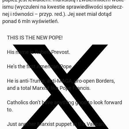
ismu (wy­czu­le­ni na kwestie spra­wie­dli­wo­ści spo­łecz­
nej i rów­no­ści – przyp. red.). Jej xeet miał dotąd
ponad 6 mln wy­świe­tleń.
THIS IS THE NEW POPE!
His name is Robert Prevost.
He’s the first Ame­ri­can Pope.
He is anti-Trump, anti-MAGA, pro-open Borders,
and a total Marxist like Pope Francis.
Ca­tho­lics don’t have any­thing good to look forward
to.
Just another Marxist puppet in the Vatican.