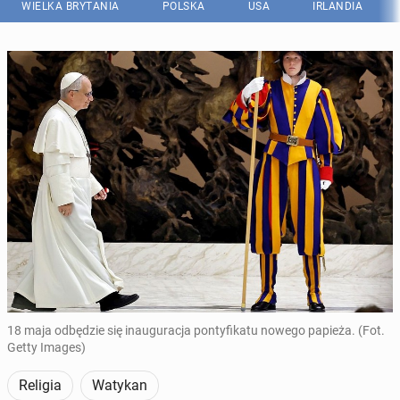
WIELKA BRYTANIA
POLSKA
USA
IRLANDIA
18 maja odbędzie się inauguracja pontyfikatu nowego papieża. (Fot.
Getty Images)
Religia
Watykan