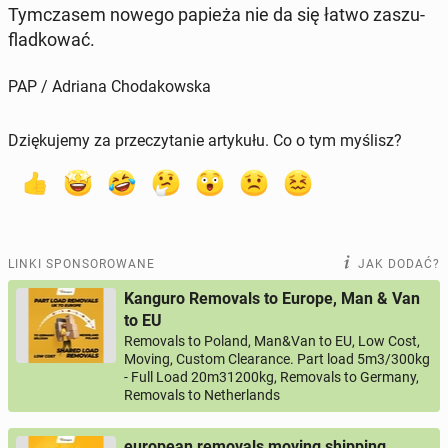
Tym­cza­sem nowego papieża nie da się łatwo za­szu­
flad­ko­wać.
PAP / Adriana Chodakowska
Dziękujemy za przeczytanie artykułu. Co o tym myślisz?
LINKI SPONSOROWANE
JAK DODAĆ?
Kanguro Removals to Europe, Man & Van
to EU
Removals to Poland, Man&Van to EU, Low Cost,
Moving, Custom Clearance. Part load 5m3/300kg
- Full Load 20m31200kg, Removals to Germany,
Removals to Netherlands
european removals moving shipping