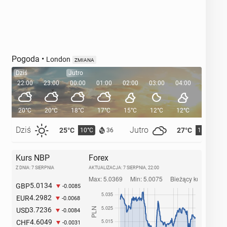
Pogoda
•
London
ZMIANA
Dziś
Jutro
22:00
23:00
00:00
01:00
02:00
03:00
04:00
05:00
20°C
20°C
18°C
17°C
15°C
12°C
12°C
11°C
Dziś
Jutro
25°C
27°C
10°C
11°C
36
Kurs NBP
Forex
Z DNIA: 7 SIERPNIA
AKTUALIZACJA:
7 SIERPNIA, 22:00
5.0134
GBP
-0.0085
4.2982
EUR
-0.0068
3.7236
USD
-0.0084
4.6049
CHF
-0.0031