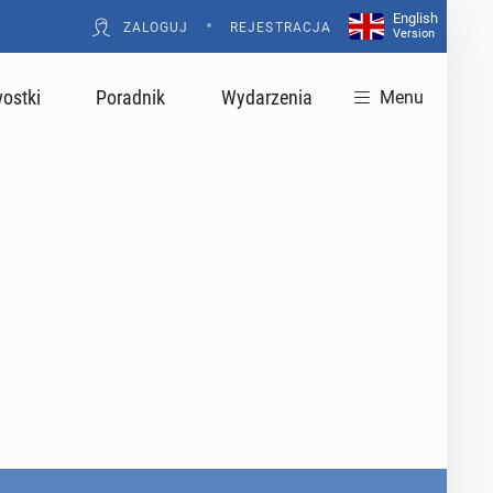
English
•
ZALOGUJ
REJESTRACJA
Version
ostki
Poradnik
Wydarzenia
Menu