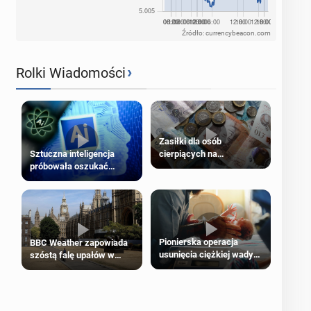
Źródło: currencybeacon.com
›
Rolki Wiadomości
Zasiłki dla osób
cierpiących na
Sztuczna inteligencja
schorzenia psychiczne
próbowała oszukać
człowieka
Pionierska operacja
BBC Weather zapowiada
usunięcia ciężkiej wady
szóstą falę upałów w
wrodzonej płodu w łonie
Londynie
matki