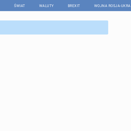
ŚWIAT
WALUTY
BREXIT
WOJNA ROSJA-UKRA