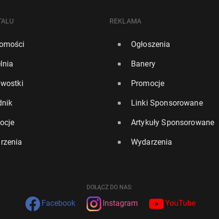
TALU
REKLAMA
omości
Ogłoszenia
lnia
Banery
awostki
Promocje
dnik
Linki Sponsorowane
ocje
Artykuły Sponsorowane
rzenia
Wydarzenia
DOŁĄCZ DO NAS:
Facebook
Instagram
YouTube