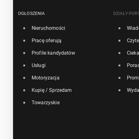
OGŁOSZENIA
DZIAŁY POR
Nieruchomości
Wiad
Pracę oferują
Czyte
Profile kandydatów
Ciek
Usługi
Pora
Motoryzacja
Prom
Kupię / Sprzedam
Wyda
Towarzyskie