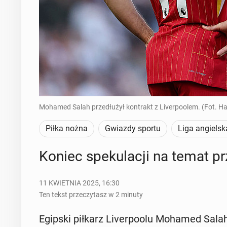
Mohamed Salah przedłużył kontrakt z Liverpoolem. (Fot. H
Piłka nożna
Gwiazdy sportu
Liga angielsk
Koniec spe­ku­la­cji na temat prz
11 KWIETNIA 2025, 16:30
Ten tekst przeczytasz w 2 minuty
Egipski piłkarz Li­ver­po­olu Mohamed Salah