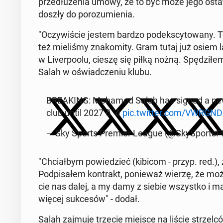
prze­dłu­że­nia umowy, że to być może jego ostatn
doszły do po­ro­zu­mie­nia.
"Oczy­wi­ście jestem bardzo pod­eks­cy­to­wa­ny.
też mie­li­śmy zna­ko­mi­ty. Gram tutaj już osiem 
w Li­ver­po­olu, cieszę się piłką nożną. Spę­dzi­łem
Salah w oświad­cze­niu klubu.
BRE­AKING: Mohamed Salah has signed a new tw
club until 2027 ð¨ð
pic.twitter.com/VWR­GND
— Sky Sports Premier League (@Sky­Sport­sP
"Chciał­bym po­wie­dzieć (kibicom - przyp. red.),
Pod­pi­sa­łem kon­trakt, po­nie­waż wierzę, że 
cie nas dalej, a my damy z siebie wszyst­ko i mam
więcej suk­ce­sów" - dodał.
Salah zajmuje trzecie miejsce na liście strzel­