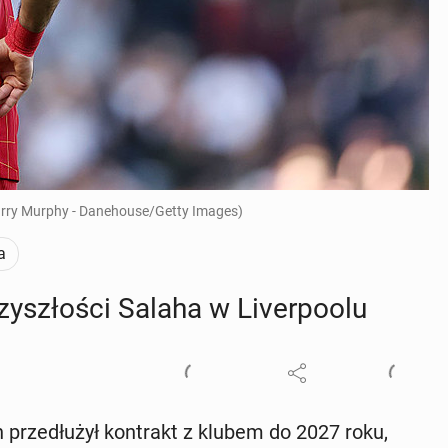
arry Murphy - Danehouse/Getty Images)
a
y­szło­ści Salaha w Li­ver­po­olu
 prze­dłu­żył kon­trakt z klubem do 2027 roku,