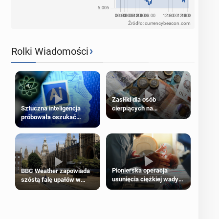
Źródło: currencybeacon.com
›
Rolki Wiadomości
Zasiłki dla osób
cierpiących na
Sztuczna inteligencja
schorzenia psychiczne
próbowała oszukać
człowieka
Pionierska operacja
BBC Weather zapowiada
usunięcia ciężkiej wady
szóstą falę upałów w
wrodzonej płodu w łonie
Londynie
matki