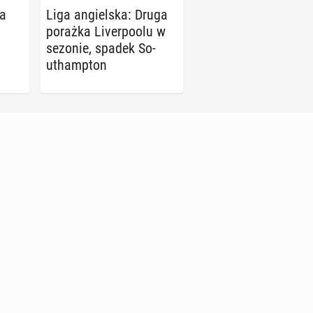
la
Liga an­giel­ska: Druga
porażka Li­ver­po­olu w
sezonie, spadek So­
uthamp­ton