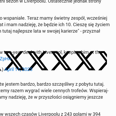
i sezon w Li­ver­po­olu. Osta­tecz­nie jednak strony
 To wspa­nia­łe. Teraz mamy świetny zespół, wcze­śniej
lat i mam na­dzie­ję, że będzie ich 10. Cieszę się życiem
 tutaj naj­lep­sze lata w swojej ka­rie­rze" - przy­znał
o-year deal with Li­ver­po­ol, keeping him at the
Z­pHn
L)
April 11, 2025
 że jestem bardzo, bardzo szczę­śli­wy z pobytu tutaj.
możemy razem wygrać wiele cennych trofeów. Wspie­raj­
y na­dzie­ję, że w przy­szło­ści osią­gnie­my jeszcze
ców wszech czasów Li­ver­po­olu z 243 golami w 394