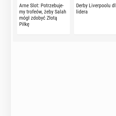
Arne Slot: Po­trze­bu­je­
Derby Li­ver­po­olu d
my trofeów, żeby Salah
lidera
mógł zdobyć Złotą
Piłkę