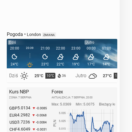
Pogoda
•
London
ZMIANA
Dziś
Jutro
20:00
20:39
21:00
22:00
23:00
00:00
01:00
02:00
24°C
23°C
22°C
19°C
17°C
14°C
13°C
Dziś
Jutro
25°C
27°C
10°C
11°C
36
Kurs NBP
Forex
Z DNIA: 7 SIERPNIA
AKTUALIZACJA:
7 SIERPNIA, 20:00
5.0134
GBP
-0.0085
4.2982
EUR
-0.0068
3.7236
USD
-0.0084
4.6049
CHF
-0.0031