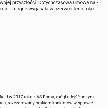
wojej przy­szło­ści. Do­tych­cza­so­wa umowa naj­
emier League wy­ga­sa­ła w czerwcu tego roku.
z Anfield w 2017 roku z AS Roma, mógł odejść po tym
h, roz­cza­ro­wa­ny brakiem kon­kre­tów w sprawie