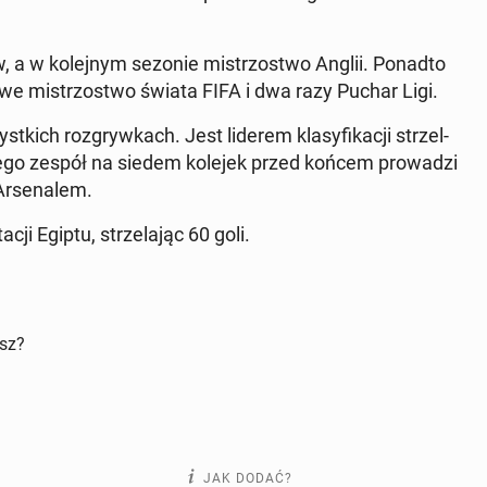
 a w ko­lej­nym sezonie mi­strzo­stwo Anglii. Ponadto
owe mi­strzo­stwo świata FIFA i dwa razy Puchar Ligi.
kich roz­gryw­kach. Jest liderem kla­sy­fi­ka­cji strzel­
 a jego zespół na siedem kolejek przed końcem pro­wa­dzi
r­se­na­lem.
cji Egiptu, strze­la­jąc 60 goli.
isz?
JAK DODAĆ?