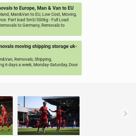
vals to Europe, Man & Van to EU
land, Man&Van to EU, Low Cost, Moving,
ce. Part load 5m3/300kg - Full Load
emovals to Germany, Removals to
ovals moving shipping storage uk-
&Van, Removals, Shipping,
ng 6 days a week, Monday-Saturday, Door