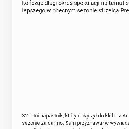
kończąc długi okres spe­ku­la­cji na temat s
lep­sze­go w obecnym sezonie strzel­ca Pr
32-letni na­past­nik, który do­łą­czył do klubu 
sezonie za darmo. Sam przy­zna­wał w wy­wia­dac