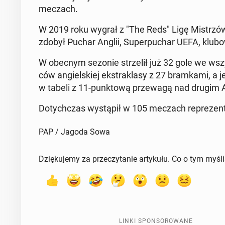
meczach.
W 2019 roku wygrał z "The Reds" Ligę Mi­strzów,
zdobył Puchar Anglii, Su­per­pu­char UEFA, klub
W obecnym sezonie strze­lił już 32 gole we wszyst­
ców an­giel­skiej eks­tra­kla­sy z 27 bram­ka­mi,
w tabeli z 11-punk­to­wą prze­wa­gą nad drugim A
Do­tych­czas wy­stą­pił w 105 meczach re­pre­zen­ta­
PAP / Jagoda Sowa
Dziękujemy za przeczytanie artykułu. Co o tym myśl
LINKI SPONSOROWANE