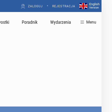
English
•
ZALOGUJ
REJESTRACJA
Version
ostki
Poradnik
Wydarzenia
Menu