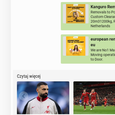
Kanguro Remo
Removals to Po
Custom Clearan
20m31200kg, R
Netherlands
european rem
eu
We are No1 Man
Moving operati
to Door.
Czytaj więcej