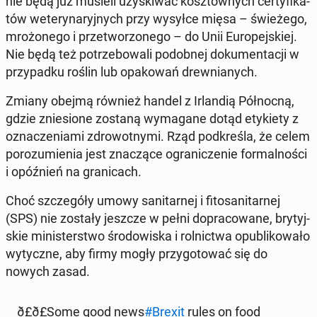
nie będą już musieli uzy­ski­wać kosz­tow­nych cer­ty­fi­ka­
tów we­te­ry­na­ryj­nych przy wysyłce mięsa – świe­że­go,
mro­żo­ne­go i prze­two­rzo­ne­go – do Unii Eu­ro­pej­skiej.
Nie będą też po­trze­bo­wa­li po­dob­nej do­ku­men­ta­cji w
przy­pad­ku roślin lub opa­ko­wań drew­nia­nych.
Zmiany obejmą również handel z Ir­lan­dią Pół­noc­ną,
gdzie znie­sio­ne zostaną wy­ma­ga­ne dotąd ety­kie­ty z
ozna­cze­nia­mi zdro­wot­ny­mi. Rząd pod­kre­śla, że celem
po­ro­zu­mie­nia jest zna­czą­ce ogra­ni­cze­nie for­mal­no­ści
i opóź­nień na gra­ni­cach.
Choć szcze­gó­ły umowy sa­ni­tar­nej i fi­to­sa­ni­tar­nej
(SPS) nie zostały jeszcze w pełni do­pra­co­wa­ne, bry­tyj­
skie mi­ni­ster­stwo śro­do­wi­ska i rol­nic­twa opu­bli­ko­wa­ło
wy­tycz­ne, aby firmy mogły przy­go­to­wać się do
nowych zasad.
ð£ð£So­me good news
#Brexit
rules on food