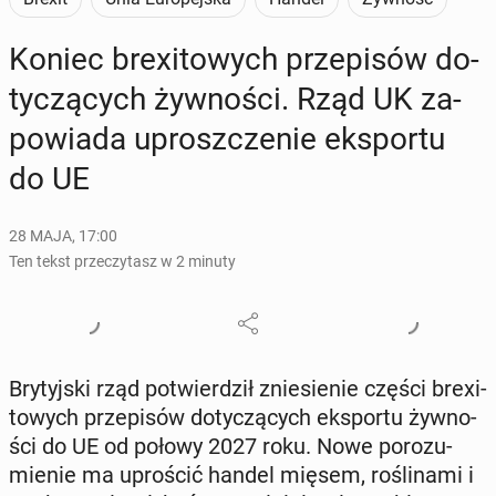
Koniec bre­xi­to­wych prze­pi­sów do­
ty­czą­cych żyw­no­ści. Rząd UK za­
po­wia­da uprosz­cze­nie eks­por­tu
do UE
28 MAJA, 17:00
Ten tekst przeczytasz w 2 minuty
Bry­tyj­ski rząd po­twier­dził znie­sie­nie części bre­xi­
to­wych prze­pi­sów do­ty­czą­cych eks­por­tu żyw­no­
ści do UE od połowy 2027 roku. Nowe po­ro­zu­
mie­nie ma upro­ścić handel mięsem, ro­śli­na­mi i