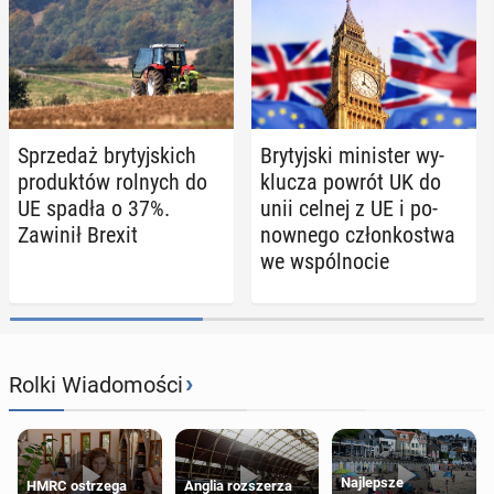
Sprze­daż bry­tyj­skich
Bry­tyj­ski mi­ni­ster wy­
pro­duk­tów rolnych do
klu­cza powrót UK do
UE spadła o 37%.
unii celnej z UE i po­
Zawinił Brexit
now­ne­go człon­ko­stwa
we wspól­no­cie
›
Rolki Wiadomości
Najlepsze
HMRC ostrzega
Anglia rozszerza