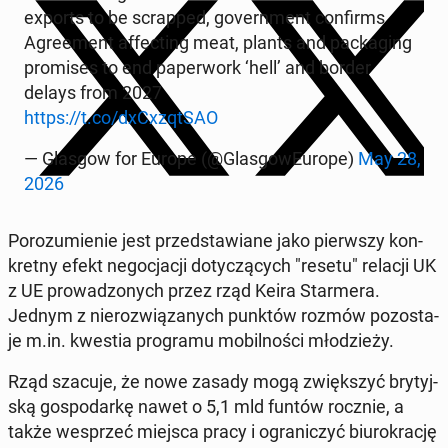
exports to be scrap­ped, go­vern­ment con­firms
Agre­ement af­fec­ting meat, plants and pac­ka­ging
pro­mi­ses to end pa­per­work ‘hell’ and border
delays from 2027
https://t.co/dxCxzqt­SAO
— Glasgow for Europe (@Glas­go­wEu­ro­pe)
May 28,
2026
Po­ro­zu­mie­nie jest przed­sta­wia­ne jako pierw­szy kon­
kret­ny efekt ne­go­cja­cji do­ty­czą­cych "resetu" relacji UK
z UE pro­wa­dzo­nych przez rząd Keira Star­me­ra.
Jednym z nie­roz­wią­za­nych punktów rozmów po­zo­sta­
je m.in. kwestia pro­gra­mu mo­bil­no­ści mło­dzie­ży.
Rząd szacuje, że nowe zasady mogą zwięk­szyć bry­tyj­
ską go­spo­dar­kę nawet o 5,1 mld funtów rocznie, a
także wes­przeć miejsca pracy i ogra­ni­czyć biu­ro­kra­cję