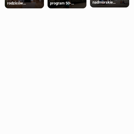
nadmorskie
rodziców
program 50-
miasteczko blisko
pobierających Child
procentowych
Londynu
Benefit. Mogą być
zniżek kolejowych
zobowiązani do
na 18-latków
zwrotu zasiłku