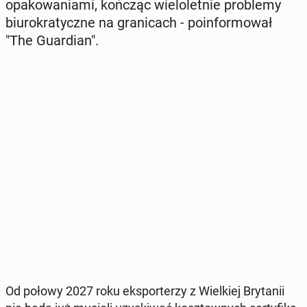
opa­ko­wa­nia­mi, kończąc wie­lo­let­nie pro­ble­my
biu­ro­kra­tycz­ne na gra­ni­cach - po­in­for­mo­wał
"The Gu­ar­dian".
Od połowy 2027 roku eks­por­te­rzy z Wiel­kiej Bry­ta­nii