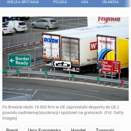
WIELKA BRYTANIA
POLSKA
USA
IRLANDIA
Po Brexicie około 16 000 firm w UK zaprzestało eksportu do UE z
powodu nadmiernej biurokracji i opóźnień na granicach. (Fot. Getty
Images)
Brexit
Unia Europejska
Handel
Żywność