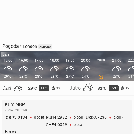
Pogoda
•
London
ZMIANA
Dziś
15:00
16:00
17:00
18:00
19:00
20:00
20:38
21:00
22:
29°C
28°C
28°C
28°C
27°C
24°C
23°C
21
Dziś
Jutro
29°C
32°C
11°C
15°C
33
19
Kurs NBP
Z DNIA: 7 SIERPNIA
5.0134
4.2982
3.7236
GBP
EUR
USD
-0.0085
-0.0068
-0.0084
4.6049
CHF
-0.0031
Forex