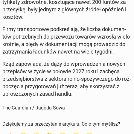
ty­fi­ka­ty zdro­wot­ne, kosz­tu­ją­ce nawet 200 funtów za
prze­sył­kę, były jednym z głów­nych źródeł opóź­nień i
kosztów.
Firmy trans­por­to­we pod­kre­śla­ją, że liczba do­ku­men­
tów po­trzeb­nych do prze­wo­zu towarów wzrosła wie­lo­
krot­nie, a błędy w do­ku­men­ta­cji mogą pro­wa­dzić do
za­trzy­ma­nia ła­dun­ków nawet na wiele tygodni.
Rząd za­po­wia­da, że dąży do wpro­wa­dze­nia nowych
prze­pi­sów w życie w połowie 2027 roku i zachęca
przed­się­bior­stwa z sektora rolno-spo­żyw­cze­go do roz­
po­czę­cia przy­go­to­wań już teraz, aby sko­rzy­stać z
uprosz­czo­nych zasad handlu.
The Guardian / Jagoda Sowa
Dziękujemy za przeczytanie artykułu. Co o tym myślisz?