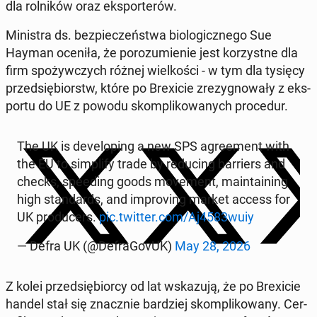
dla rol­ni­ków oraz eks­por­te­rów.
Mi­ni­stra ds. bez­pie­czeń­stwa bio­lo­gicz­ne­go Sue
Hayman oceniła, że po­ro­zu­mie­nie jest ko­rzyst­ne dla
firm spo­żyw­czych różnej wiel­ko­ści - w tym dla tysięcy
przed­się­biorstw, które po Bre­xi­cie zre­zy­gno­wa­ły z eks­
por­tu do UE z powodu skom­pli­ko­wa­nych pro­ce­dur.
The UK is de­ve­lo­ping a new SPS agre­ement with
the EU to sim­pli­fy trade by re­du­cing bar­riers and
checks, spe­eding goods mo­ve­ment, ma­in­ta­ining
high stan­dards, and im­pro­ving market access for
UK pro­du­cers.
pic.twitter.com/Aj4583wuiy
— Defra UK (@De­fra­Go­vUK)
May 28, 2026
Z kolei przed­się­bior­cy od lat wska­zu­ją, że po Bre­xi­cie
handel stał się znacz­nie bar­dziej skom­pli­ko­wa­ny. Cer­