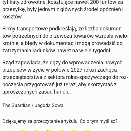
ty­fi­ka­ty zdro­wot­ne, kosz­tu­ją­ce nawet 200 funtów za
prze­sył­kę, były jednym z głów­nych źródeł opóź­nień i
kosztów.
Firmy trans­por­to­we pod­kre­śla­ją, że liczba do­ku­men­
tów po­trzeb­nych do prze­wo­zu towarów wzrosła wie­lo­
krot­nie, a błędy w do­ku­men­ta­cji mogą pro­wa­dzić do
za­trzy­ma­nia ła­dun­ków nawet na wiele tygodni.
Rząd za­po­wia­da, że dąży do wpro­wa­dze­nia nowych
prze­pi­sów w życie w połowie 2027 roku i zachęca
przed­się­bior­stwa z sektora rolno-spo­żyw­cze­go do roz­
po­czę­cia przy­go­to­wań już teraz, aby sko­rzy­stać z
uprosz­czo­nych zasad handlu.
The Guardian / Jagoda Sowa
Dziękujemy za przeczytanie artykułu. Co o tym myślisz?