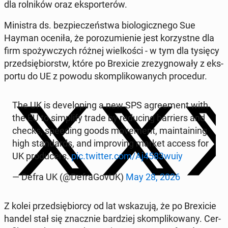
dla rol­ni­ków oraz eks­por­te­rów.
Mi­ni­stra ds. bez­pie­czeń­stwa bio­lo­gicz­ne­go Sue
Hayman oceniła, że po­ro­zu­mie­nie jest ko­rzyst­ne dla
firm spo­żyw­czych różnej wiel­ko­ści - w tym dla tysięcy
przed­się­biorstw, które po Bre­xi­cie zre­zy­gno­wa­ły z eks­
por­tu do UE z powodu skom­pli­ko­wa­nych pro­ce­dur.
The UK is de­ve­lo­ping a new SPS agre­ement with
the EU to sim­pli­fy trade by re­du­cing bar­riers and
checks, spe­eding goods mo­ve­ment, ma­in­ta­ining
high stan­dards, and im­pro­ving market access for
UK pro­du­cers.
pic.twitter.com/Aj4583wuiy
— Defra UK (@De­fra­Go­vUK)
May 28, 2026
Z kolei przed­się­bior­cy od lat wska­zu­ją, że po Bre­xi­cie
handel stał się znacz­nie bar­dziej skom­pli­ko­wa­ny. Cer­