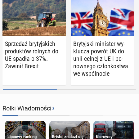
Sprze­daż bry­tyj­skich
Bry­tyj­ski mi­ni­ster wy­
pro­duk­tów rolnych do
klu­cza powrót UK do
UE spadła o 37%.
unii celnej z UE i po­
Zawinił Brexit
now­ne­go człon­ko­stwa
we wspól­no­cie
›
Rolki Wiadomości
Lipcowy ranking
Bristol znalazł się
Kierowcy