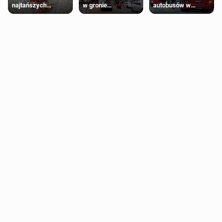
najtańszych
w gronie
autobusów w
supermarketów
najlepszych
Londynie
kierunków podróży
zapowiadają strajki
na świecie