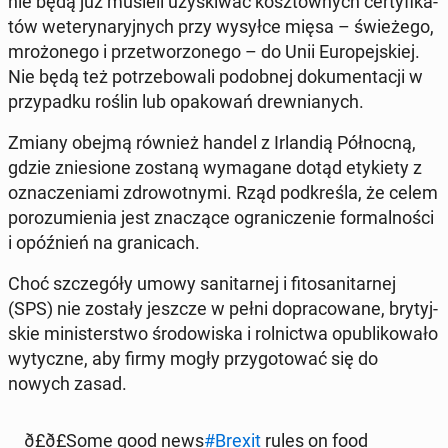
nie będą już musieli uzy­ski­wać kosz­tow­nych cer­ty­fi­ka­
tów we­te­ry­na­ryj­nych przy wysyłce mięsa – świe­że­go,
mro­żo­ne­go i prze­two­rzo­ne­go – do Unii Eu­ro­pej­skiej.
Nie będą też po­trze­bo­wa­li po­dob­nej do­ku­men­ta­cji w
przy­pad­ku roślin lub opa­ko­wań drew­nia­nych.
Zmiany obejmą również handel z Ir­lan­dią Pół­noc­ną,
gdzie znie­sio­ne zostaną wy­ma­ga­ne dotąd ety­kie­ty z
ozna­cze­nia­mi zdro­wot­ny­mi. Rząd pod­kre­śla, że celem
po­ro­zu­mie­nia jest zna­czą­ce ogra­ni­cze­nie for­mal­no­ści
i opóź­nień na gra­ni­cach.
Choć szcze­gó­ły umowy sa­ni­tar­nej i fi­to­sa­ni­tar­nej
(SPS) nie zostały jeszcze w pełni do­pra­co­wa­ne, bry­tyj­
skie mi­ni­ster­stwo śro­do­wi­ska i rol­nic­twa opu­bli­ko­wa­ło
wy­tycz­ne, aby firmy mogły przy­go­to­wać się do
nowych zasad.
ð£ð£So­me good news
#Brexit
rules on food