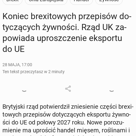
Koniec bre­xi­to­wych prze­pi­sów do­
ty­czą­cych żyw­no­ści. Rząd UK za­
po­wia­da uprosz­cze­nie eks­por­tu
do UE
28 MAJA, 17:00
Ten tekst przeczytasz w 2 minuty
Bry­tyj­ski rząd po­twier­dził znie­sie­nie części bre­xi­
to­wych prze­pi­sów do­ty­czą­cych eks­por­tu żyw­no­
ści do UE od połowy 2027 roku. Nowe po­ro­zu­
mie­nie ma upro­ścić handel mięsem, ro­śli­na­mi i