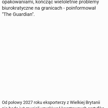
opa­ko­wa­nia­mi, kończąc wie­lo­let­nie pro­ble­my
biu­ro­kra­tycz­ne na gra­ni­cach - po­in­for­mo­wał
"The Gu­ar­dian".
Od połowy 2027 roku eks­por­te­rzy z Wiel­kiej Bry­ta­nii