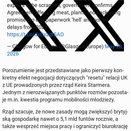
exports to be scrap­ped, go­vern­ment con­firms
Agre­ement af­fec­ting meat, plants and pac­ka­ging
pro­mi­ses to end pa­per­work ‘hell’ and border
delays from 2027
https://t.co/dxCxzqt­SAO
— Glasgow for Europe (@Glas­go­wEu­ro­pe)
May 28,
2026
Po­ro­zu­mie­nie jest przed­sta­wia­ne jako pierw­szy kon­
kret­ny efekt ne­go­cja­cji do­ty­czą­cych "resetu" relacji UK
z UE pro­wa­dzo­nych przez rząd Keira Star­me­ra.
Jednym z nie­roz­wią­za­nych punktów rozmów po­zo­sta­
je m.in. kwestia pro­gra­mu mo­bil­no­ści mło­dzie­ży.
Rząd szacuje, że nowe zasady mogą zwięk­szyć bry­tyj­
ską go­spo­dar­kę nawet o 5,1 mld funtów rocznie, a
także wes­przeć miejsca pracy i ogra­ni­czyć biu­ro­kra­cję