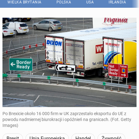
WIELKA BRYTANIA
POLSKA
USA
IRLANDIA
Po Brexicie około 16 000 firm w UK zaprzestało eksportu do UE z
powodu nadmiernej biurokracji i opóźnień na granicach. (Fot. Getty
Images)
Brexit
Unia Europejska
Handel
Żywność