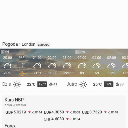
Pogoda
•
London
ZMIANA
Dziś
Jutro
20:00
20:41
21:00
22:00
23:00
00:00
01:00
02:00
03:
21°C
21°C
20°C
19°C
18°C
16°C
16°C
15
Dziś
Jutro
22°C
25°C
12°C
14°C
41
28
Kurs NBP
Z DNIA: 6 SIERPNIA
5.0219
4.3050
3.7320
GBP
EUR
USD
-0.0144
-0.0068
-0.0148
4.6080
CHF
-0.0164
Forex