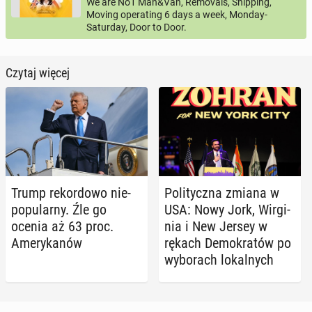
We are No1 Man&Van, Removals, Shipping,
Moving operating 6 days a week, Monday-
Saturday, Door to Door.
Czytaj więcej
Trump re­kor­do­wo nie­
Po­li­tycz­na zmiana w
po­pu­lar­ny. Źle go
USA: Nowy Jork, Wir­gi­
ocenia aż 63 proc.
nia i New Jersey w
Ame­ry­ka­nów
rękach De­mo­kra­tów po
wy­bo­rach lo­kal­nych