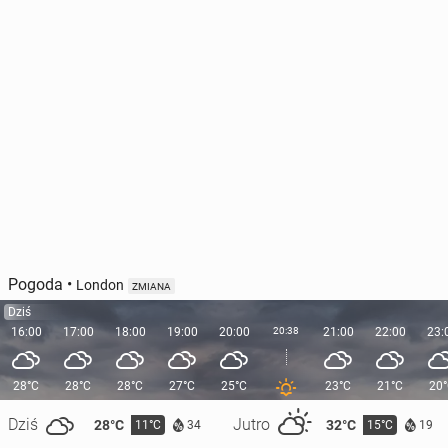
Pogoda
•
London
ZMIANA
Dziś
16:00
17:00
18:00
19:00
20:00
20:38
21:00
22:00
23:
28°C
28°C
28°C
27°C
25°C
23°C
21°C
20
Dziś
Jutro
28°C
32°C
11°C
15°C
34
19