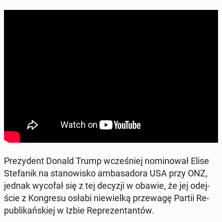
Pre­zy­dent Donald Trump wcze­śniej no­mi­no­wał Elise
Ste­fa­nik na sta­no­wi­sko am­ba­sa­do­ra USA przy ONZ,
jednak wycofał się z tej decyzji w obawie, że jej odej­
ście z Kon­gre­su osłabi nie­wiel­ką prze­wa­gę Partii Re­
pu­bli­kań­skiej w Izbie Re­pre­zen­tan­tów.