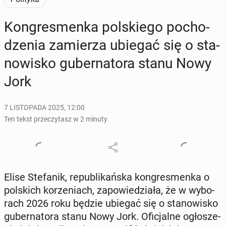
Kon­gres­men­ka pol­skie­go po­cho­
dze­nia za­mie­rza ubiegać się o sta­
no­wi­sko gu­ber­na­to­ra stanu Nowy
Jork
7 LISTOPADA 2025, 12:00
Ten tekst przeczytasz w 2 minuty
Elise Ste­fa­nik, re­pu­bli­kań­ska kon­gres­men­ka o
pol­skich ko­rze­niach, za­po­wie­dzia­ła, że w wy­bo­
rach 2026 roku będzie ubiegać się o sta­no­wi­sko
gu­ber­na­to­ra stanu Nowy Jork. Ofi­cjal­ne ogło­sze­