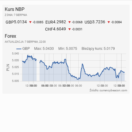
Kurs NBP
Z DNIA: 7 SIERPNIA
5.0134
4.2982
3.7236
GBP
EUR
USD
-0.0085
-0.0068
-0.0084
4.6049
CHF
-0.0031
Forex
AKTUALIZACJA:
7 SIERPNIA, 22:00
Źródło: currencybeacon.com