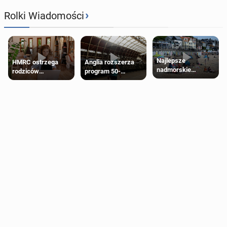
›
Rolki Wiadomości
Najlepsze
HMRC ostrzega
Anglia rozszerza
nadmorskie
rodziców
program 50-
miasteczko blisko
pobierających Child
procentowych
Londynu
Benefit. Mogą być
zniżek kolejowych
zobowiązani do
na 18-latków
zwrotu zasiłku