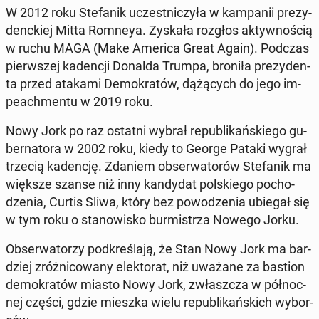
W 2012 roku Ste­fa­nik uczest­ni­czy­ła w kam­pa­nii pre­zy­
denc­kiej Mitta Romneya. Zyskała rozgłos ak­tyw­no­ścią
w ruchu MAGA (Make America Great Again). Podczas
pierw­szej ka­den­cji Donalda Trumpa, broniła pre­zy­den­
ta przed atakami De­mo­kra­tów, dą­żą­cych do jego im­
pe­ach­men­tu w 2019 roku.
Nowy Jork po raz ostatni wybrał re­pu­bli­kań­skie­go gu­
ber­na­to­ra w 2002 roku, kiedy to George Pataki wygrał
trzecią ka­den­cję. Zdaniem ob­ser­wa­to­rów Ste­fa­nik ma
większe szanse niż inny kan­dy­dat pol­skie­go po­cho­
dze­nia, Curtis Sliwa, który bez po­wo­dze­nia ubiegał się
w tym roku o sta­no­wi­sko bur­mi­strza Nowego Jorku.
Ob­ser­wa­to­rzy pod­kre­śla­ją, że Stan Nowy Jork ma bar­
dziej zróż­ni­co­wa­ny elek­to­rat, niż uważane za bastion
de­mo­kra­tów miasto Nowy Jork, zwłasz­cza w pół­noc­
nej części, gdzie mieszka wielu re­pu­bli­kań­skich wy­bor­