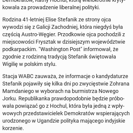
ko­wa­ła za pro­wa­dze­nie li­be­ral­nej po­li­ty­ki.
Rodzina 41-letniej Elise Ste­fa­nik ze strony ojca
wywodzi się z Galicji Za­chod­niej, która niegdyś była
częścią Austro-Węgier. Przod­ko­wie ojca po­cho­dzi­li z
miej­sco­wo­ści Frysz­tak w dzi­siej­szym wo­je­wódz­twie
pod­kar­pac­kim. "Wa­shing­ton Post" in­for­mo­wał, że
zgodnie z ro­dzin­ną tra­dy­cją Ste­fa­nik świę­to­wa­ła
Wigilię w polskim stylu.
Stacja WABC zauważa, że in­for­ma­cje o kan­dy­da­tu­rze
Ste­fa­nik po­ja­wi­ły się kilka dni po zwy­cię­stwie Zohrana
Mam­da­nie­go w wy­bo­rach na bur­mi­strza Nowego
Jorku. Re­pu­bli­kan­ka praw­do­po­dob­nie będzie pró­bo­
wa­ła po­wią­zać go z Hochul, która była jedną z wpły­
wo­wych przed­sta­wi­cie­lek De­mo­kra­tów wspie­ra­ją­cych
uro­dzo­ne­go w Ugan­dzie po­li­ty­ka ma­ją­ce­go in­dyj­skie
ko­rze­nie.