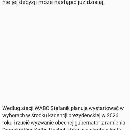
nie jej decyzji może na­stą­pić już dzisiaj.
Według stacji WABC Ste­fa­nik planuje wy­star­to­wać w
wy­bo­rach w środku ka­den­cji pre­zy­denc­kiej w 2026
roku i rzucić wy­zwa­nie obecnej gu­ber­na­tor z ra­mie­nia
De­mo­kra­tów, Kathy Hochul, którą wie­lo­krot­nie kry­ty­